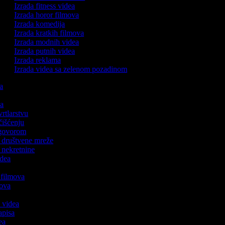
Izrada fitness videa
Izrada horor filmova
Izrada komedija
Izrada kratkih filmova
Izrada modnih videa
Izrada putnih videa
Izrada reklama
Izrada videa sa zelenom pozadinom
ka
ca
vrtlarstvu
 čišćenju
s govorom
za društvene mreže
a nekretnine
idea
h filmova
lmova
a
h videa
zapisa
dea