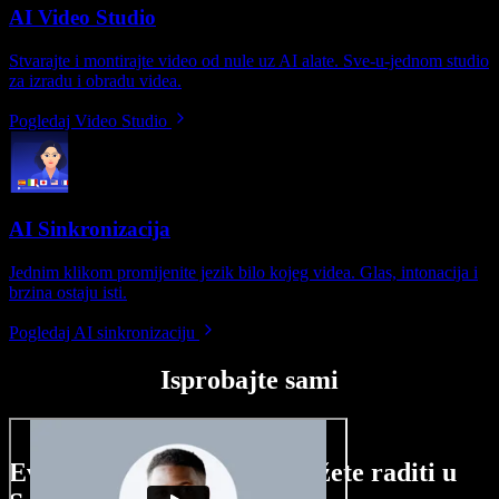
AI Video Studio
Stvarajte i montirajte video od nule uz AI alate. Sve-u-jednom studio
za izradu i obradu videa.
Pogledaj Video Studio
AI Sinkronizacija
Jednim klikom promijenite jezik bilo kojeg videa. Glas, intonacija i
brzina ostaju isti.
Pogledaj AI sinkronizaciju
Isprobajte sami
Evo malog pregleda što možete raditi u