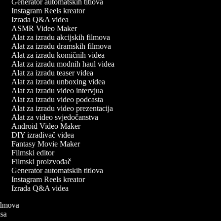
Generator automatskih titlova
Instagram Reels kreator
Izrada Q&A videa
ASMR Video Maker
Alat za izradu akcijskih filmova
Alat za izradu dramskih filmova
Alat za izradu komičnih videa
Alat za izradu modnih haul videa
Alat za izradu teaser videa
Alat za izradu unboxing videa
Alat za izradu video intervjua
Alat za izradu video podcasta
Alat za izradu video prezentacija
Alat za video svjedočanstva
Android Video Maker
DIY izrađivač videa
Fantasy Movie Maker
Filmski editor
Filmski proizvođač
Generator automatskih titlova
Instagram Reels kreator
Izrada Q&A videa
 filmova
pisa