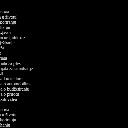
filmova
n u životu'
dekoriranju
kuhanju
 izgovor
 kućne ljubimce
 vježbanje
laža
ča
oriala
oriala za ples
orijala za šminkanje
sti
isa kućne ture
isa o automobilima
isa o budžetiranju
sa o prirodi
rskih videa
filmova
n u životu'
dekoriranju
kuhanju