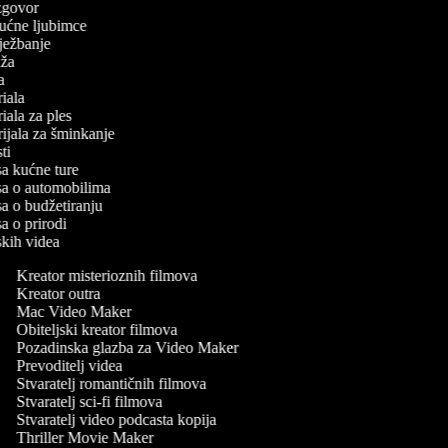
 izgovor
 kućne ljubimce
 vježbanje
laža
ča
oriala
oriala za ples
orijala za šminkanje
sti
isa kućne ture
isa o automobilima
isa o budžetiranju
sa o prirodi
rskih videa
Kreator misterioznih filmova
Kreator outra
Mac Video Maker
Obiteljski kreator filmova
Pozadinska glazba za Video Maker
Prevoditelj videa
Stvaratelj romantičnih filmova
Stvaratelj sci-fi filmova
Stvaratelj video podcasta kopija
Thriller Movie Maker