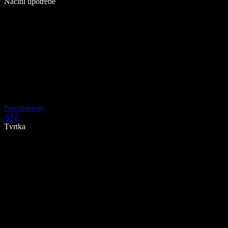
Načini upotrebe
Preuzimanje
API
Tvrtka