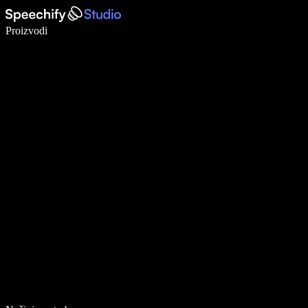
Pišite 5× brže uz glasovno diktiranje
Proizvodi
Saznajte više