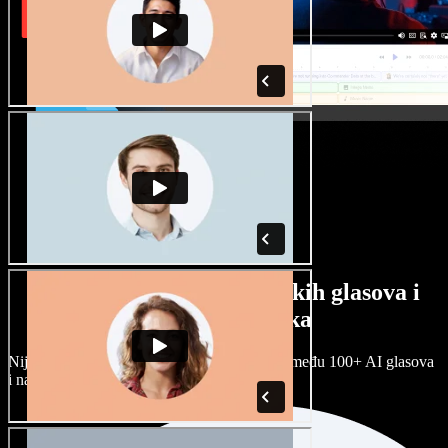
Veliki izbor muških i ženskih glasova i
raznih naglasaka
Nijedan projekt ne mora zvučati isto. Birajte među 100+ AI glasova
i naglasaka i prilagodite ih sebi.