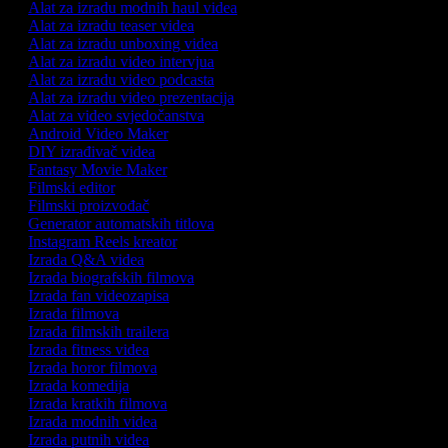
Alat za izradu modnih haul videa
Alat za izradu teaser videa
Alat za izradu unboxing videa
Alat za izradu video intervjua
Alat za izradu video podcasta
Alat za izradu video prezentacija
Alat za video svjedočanstva
Android Video Maker
DIY izrađivač videa
Fantasy Movie Maker
Filmski editor
Filmski proizvođač
Generator automatskih titlova
Instagram Reels kreator
Izrada Q&A videa
Izrada biografskih filmova
Izrada fan videozapisa
Izrada filmova
Izrada filmskih trailera
Izrada fitness videa
Izrada horor filmova
Izrada komedija
Izrada kratkih filmova
Izrada modnih videa
Izrada putnih videa