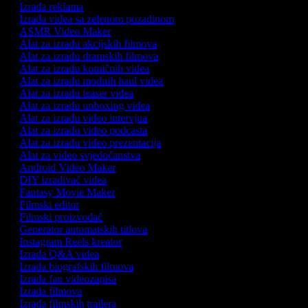
Izrada reklama
Izrada videa sa zelenom pozadinom
ASMR Video Maker
Alat za izradu akcijskih filmova
Alat za izradu dramskih filmova
Alat za izradu komičnih videa
Alat za izradu modnih haul videa
Alat za izradu teaser videa
Alat za izradu unboxing videa
Alat za izradu video intervjua
Alat za izradu video podcasta
Alat za izradu video prezentacija
Alat za video svjedočanstva
Android Video Maker
DIY izrađivač videa
Fantasy Movie Maker
Filmski editor
Filmski proizvođač
Generator automatskih titlova
Instagram Reels kreator
Izrada Q&A videa
Izrada biografskih filmova
Izrada fan videozapisa
Izrada filmova
Izrada filmskih trailera