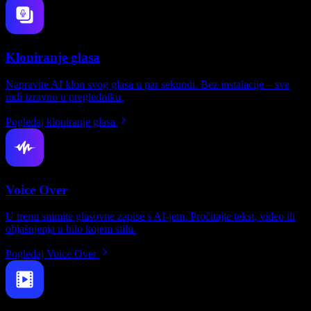
Kloniranje glasa
Napravite AI klon svog glasa u par sekundi. Bez instalacije – sve
radi izravno u pregledniku.
Pogledaj kloniranje glasa
Voice Over
U trenu snimite glasovne zapise s AI-jem. Pročitajte tekst, video ili
objašnjenja u bilo kojem stilu.
Pogledaj Voice Over