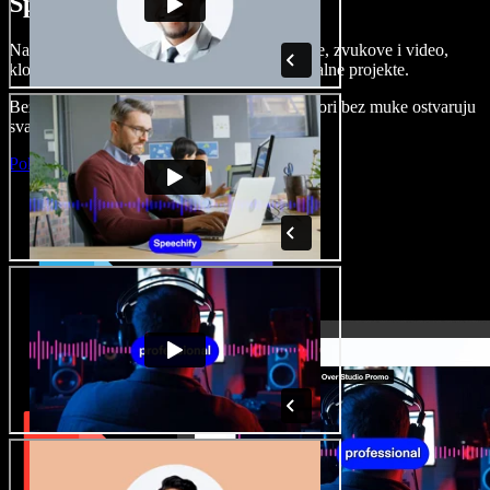
Speechify Studiju.
Napravite voice overe, dodajte besplatne slike, zvukove i video,
klonirajte svoj glas i složite sjajne audio-vizualne projekte.
Bez učenja i sve dostupno u pregledniku, autori bez muke ostvaruju
svaku kreativnu ideju.
Pokreni Studio