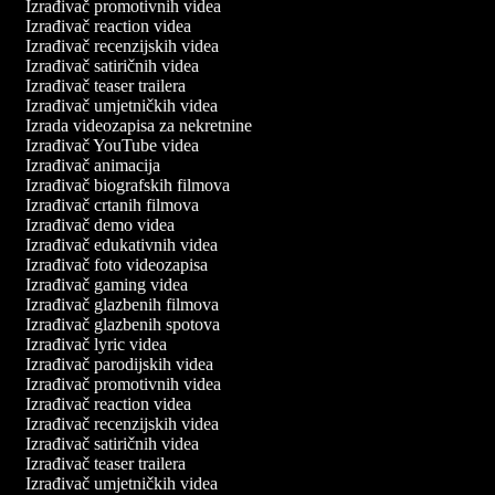
Izrađivač promotivnih videa
Izrađivač reaction videa
Izrađivač recenzijskih videa
Izrađivač satiričnih videa
Izrađivač teaser trailera
Izrađivač umjetničkih videa
Izrada videozapisa za nekretnine
Izrađivač YouTube videa
Izrađivač animacija
Izrađivač biografskih filmova
Izrađivač crtanih filmova
Izrađivač demo videa
Izrađivač edukativnih videa
Izrađivač foto videozapisa
Izrađivač gaming videa
Izrađivač glazbenih filmova
Izrađivač glazbenih spotova
Izrađivač lyric videa
Izrađivač parodijskih videa
Izrađivač promotivnih videa
Izrađivač reaction videa
Izrađivač recenzijskih videa
Izrađivač satiričnih videa
Izrađivač teaser trailera
Izrađivač umjetničkih videa