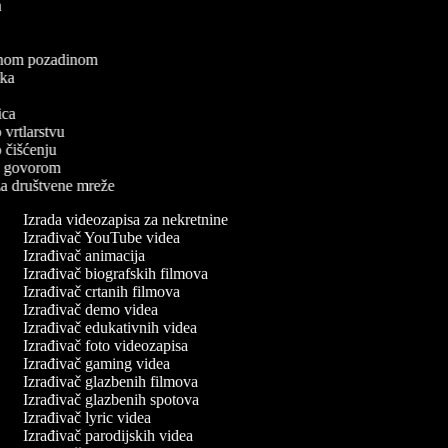
ea
a
elenom pozadinom
zaka
a
nica
o vrtlarstvu
 o čišćenju
a s govorom
 za društvene mreže
Izrada videozapisa za nekretnine
Izrađivač YouTube videa
Izrađivač animacija
Izrađivač biografskih filmova
Izrađivač crtanih filmova
Izrađivač demo videa
Izrađivač edukativnih videa
Izrađivač foto videozapisa
Izrađivač gaming videa
Izrađivač glazbenih filmova
Izrađivač glazbenih spotova
Izrađivač lyric videa
Izrađivač parodijskih videa