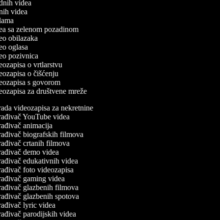
odnih videa
tnih videa
eklama
idea sa zelenom pozadinom
ideo obilazaka
ideo oglasa
ideo pozivnica
deozapisa o vrtlarstvu
deozapisa o čišćenju
ideozapisa s govorom
ideozapisa za društvene mreže
ada videozapisa za nekretnine
rađivač YouTube videa
ađivač animacija
ađivač biografskih filmova
ađivač crtanih filmova
rađivač demo videa
ađivač edukativnih videa
ađivač foto videozapisa
rađivač gaming videa
ađivač glazbenih filmova
ađivač glazbenih spotova
ađivač lyric videa
ađivač parodijskih videa