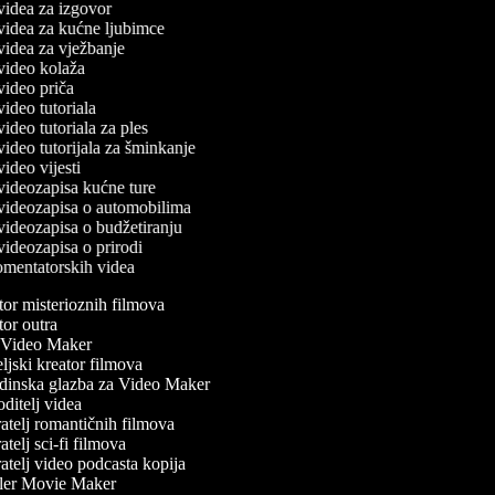
 videa za izgovor
č videa za kućne ljubimce
 videa za vježbanje
č video kolaža
 video priča
 video tutoriala
 video tutoriala za ples
 video tutorijala za šminkanje
 video vijesti
č videozapisa kućne ture
č videozapisa o automobilima
 videozapisa o budžetiranju
 videozapisa o prirodi
komentatorskih videa
or misterioznih filmova
or outra
Video Maker
jski kreator filmova
inska glazba za Video Maker
itelj videa
atelj romantičnih filmova
telj sci-fi filmova
telj video podcasta kopija
ler Movie Maker