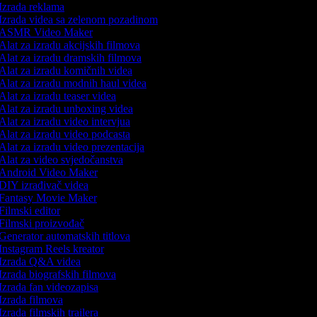
Izrada reklama
Izrada videa sa zelenom pozadinom
ASMR Video Maker
Alat za izradu akcijskih filmova
Alat za izradu dramskih filmova
Alat za izradu komičnih videa
Alat za izradu modnih haul videa
Alat za izradu teaser videa
Alat za izradu unboxing videa
Alat za izradu video intervjua
Alat za izradu video podcasta
Alat za izradu video prezentacija
Alat za video svjedočanstva
Android Video Maker
DIY izrađivač videa
Fantasy Movie Maker
Filmski editor
Filmski proizvođač
Generator automatskih titlova
Instagram Reels kreator
Izrada Q&A videa
Izrada biografskih filmova
Izrada fan videozapisa
Izrada filmova
Izrada filmskih trailera