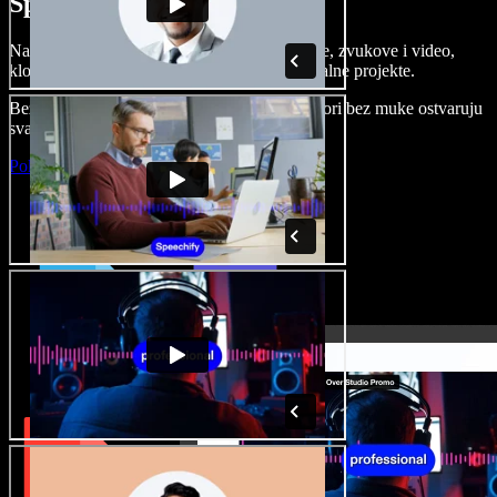
Speechify Studiju.
Napravite voice overe, dodajte besplatne slike, zvukove i video,
klonirajte svoj glas i složite sjajne audio-vizualne projekte.
Bez učenja i sve dostupno u pregledniku, autori bez muke ostvaruju
svaku kreativnu ideju.
Pokreni Studio