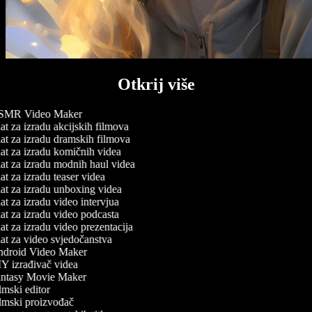
Otkrij više
MR Video Maker
t za izradu akcijskih filmova
t za izradu dramskih filmova
t za izradu komičnih videa
t za izradu modnih haul videa
t za izradu teaser videa
t za izradu unboxing videa
t za izradu video intervjua
t za izradu video podcasta
t za izradu video prezentacija
t za video svjedočanstva
droid Video Maker
Y izrađivač videa
ntasy Movie Maker
mski editor
lmski proizvođač