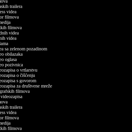
ilmova
lmskih trailera
tness videa
oror filmova
omedija
atkih filmova
odnih videa
tnih videa
eklama
idea sa zelenom pozadinom
ideo obilazaka
ideo oglasa
ideo pozivnica
deozapisa o vrtlarstvu
deozapisa o čišćenju
ideozapisa s govorom
ideozapisa za društvene mreže
ografskih filmova
an videozapisa
ilmova
lmskih trailera
tness videa
oror filmova
omedija
atkih filmova