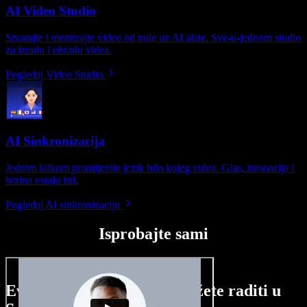
AI Video Studio
Stvarajte i montirajte video od nule uz AI alate. Sve-u-jednom studio
za izradu i obradu videa.
Pogledaj Video Studio
AI Sinkronizacija
Jednim klikom promijenite jezik bilo kojeg videa. Glas, intonacija i
brzina ostaju isti.
Pogledaj AI sinkronizaciju
Isprobajte sami
Evo malog pregleda što možete raditi u