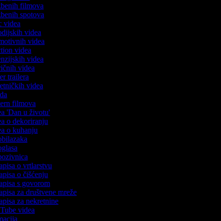
azbenih filmova
azbenih spotova
ic videa
rodijskih videa
omotivnih videa
action videa
cenzijskih videa
iričnih videa
ser trailera
jetničkih videa
voda
stern filmova
dea 'Dan u životu'
dea o dekoriranju
dea o kuhanju
 obilazaka
 oglasa
 pozivnica
apisa o vrtlarstvu
zapisa o čišćenju
zapisa s govorom
zapisa za društvene mreže
zapisa za nekretnine
ouTube videa
imacija