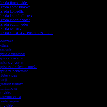
Izrada fitness videa
Izrada horor filmova
Izrada komedija
Izrada kratkih filmova
Izrada modnih videa
Izrada putnih videa
Izrada reklama
Izrada videa sa zelenom pozadinom
 obilazaka
 oglasa
 pozivnica
apisa o vrtlarstvu
zapisa o čišćenju
zapisa s govorom
zapisa za društvene mreže
zapisa za nekretnine
ouTube videa
imacija
ografskih filmova
tanih filmova
emo videa
ukativnih videa
to videozapisa
ming videa