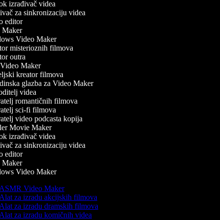
k izrađivač videa
vač za sinkronizaciju videa
 editor
 Maker
ows Video Maker
or misterioznih filmova
or outra
Video Maker
jski kreator filmova
inska glazba za Video Maker
itelj videa
atelj romantičnih filmova
telj sci-fi filmova
telj video podcasta kopija
ler Movie Maker
k izrađivač videa
vač za sinkronizaciju videa
 editor
 Maker
ows Video Maker
ASMR Video Maker
Alat za izradu akcijskih filmova
Alat za izradu dramskih filmova
Alat za izradu komičnih videa