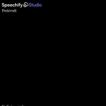
Pišite 5× brže uz glasovno diktiranje
Proizvodi
Saznajte više