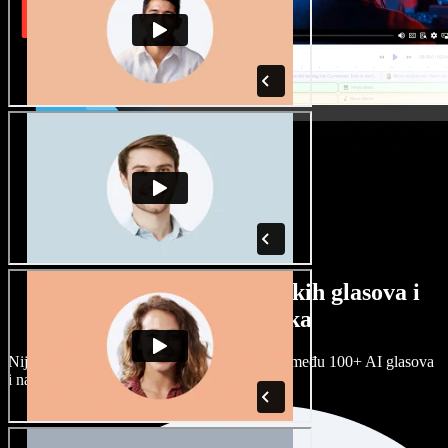
Veliki izbor muških i ženskih glasova i
raznih naglasaka
Nijedan projekt ne mora zvučati isto. Birajte među 100+ AI glasova
i naglasaka i prilagodite ih sebi.