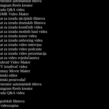
erator automatskih titlova
tagram Reels kreator
rada Q&A videa
MR Video Maker
t za izradu akcijskih filmova
t za izradu dramskih filmova
t za izradu komičnih videa
t za izradu modnih haul videa
t za izradu teaser videa
t za izradu unboxing videa
t za izradu video intervjua
t za izradu video podcasta
t za izradu video prezentacija
t za video svjedočanstva
droid Video Maker
Y izrađivač videa
ntasy Movie Maker
mski editor
lmski proizvođač
erator automatskih titlova
tagram Reels kreator
rada Q&A videa
ografskih filmova
an videozapisa