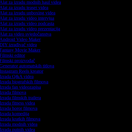
Alat za izradu modnih haul videa
Alat za izradu teaser videa
Alat za izradu unboxing videa
Alat za izradu video intervjua
Alat za izradu video podcasta
Alat za izradu video prezentacija
Alat za video svjedočanstva
Android Video Maker
DIY izrađivač videa
Fantasy Movie Maker
Filmski editor
Filmski proizvođač
Generator automatskih titlova
Instagram Reels kreator
Izrada Q&A videa
Izrada biografskih filmova
Izrada fan videozapisa
Izrada filmova
Izrada filmskih trailera
Izrada fitness videa
Izrada horor filmova
Izrada komedija
Izrada kratkih filmova
Izrada modnih videa
Izrada putnih videa