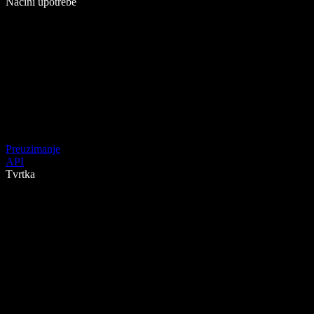
Načini upotrebe
Preuzimanje
API
Tvrtka