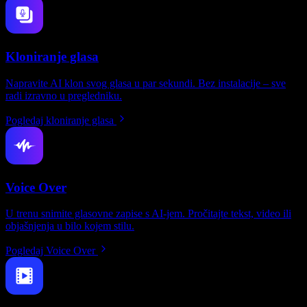
Kloniranje glasa
Napravite AI klon svog glasa u par sekundi. Bez instalacije – sve
radi izravno u pregledniku.
Pogledaj kloniranje glasa
Voice Over
U trenu snimite glasovne zapise s AI-jem. Pročitajte tekst, video ili
objašnjenja u bilo kojem stilu.
Pogledaj Voice Over