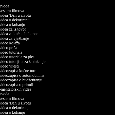
č uvoda
 vestern filmova
 videa 'Dan u životu'
 videa o dekoriranju
č videa o kuhanju
 videa za izgovor
č videa za kućne ljubimce
 videa za vježbanje
č video kolaža
 video priča
 video tutoriala
 video tutoriala za ples
 video tutorijala za šminkanje
 video vijesti
č videozapisa kućne ture
č videozapisa o automobilima
 videozapisa o budžetiranju
 videozapisa o prirodi
komentatorskih videa
č uvoda
 vestern filmova
 videa 'Dan u životu'
 videa o dekoriranju
č videa o kuhanju