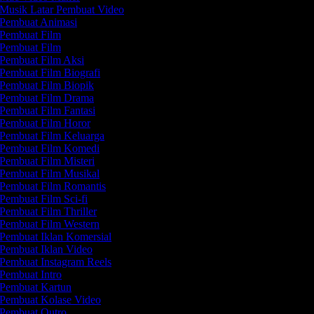
Musik Latar Pembuat Video
Pembuat Animasi
Pembuat Film
Pembuat Film
Pembuat Film Aksi
Pembuat Film Biografi
Pembuat Film Biopik
Pembuat Film Drama
Pembuat Film Fantasi
Pembuat Film Horor
Pembuat Film Keluarga
Pembuat Film Komedi
Pembuat Film Misteri
Pembuat Film Musikal
Pembuat Film Romantis
Pembuat Film Sci-fi
Pembuat Film Thriller
Pembuat Film Western
Pembuat Iklan Komersial
Pembuat Iklan Video
Pembuat Instagram Reels
Pembuat Intro
Pembuat Kartun
Pembuat Kolase Video
Pembuat Outro