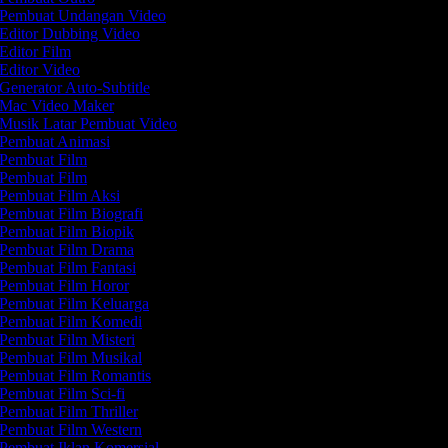
Pembuat Undangan Video
Editor Dubbing Video
Editor Film
Editor Video
Generator Auto-Subtitle
Mac Video Maker
Musik Latar Pembuat Video
Pembuat Animasi
Pembuat Film
Pembuat Film
Pembuat Film Aksi
Pembuat Film Biografi
Pembuat Film Biopik
Pembuat Film Drama
Pembuat Film Fantasi
Pembuat Film Horor
Pembuat Film Keluarga
Pembuat Film Komedi
Pembuat Film Misteri
Pembuat Film Musikal
Pembuat Film Romantis
Pembuat Film Sci-fi
Pembuat Film Thriller
Pembuat Film Western
Pembuat Iklan Komersial