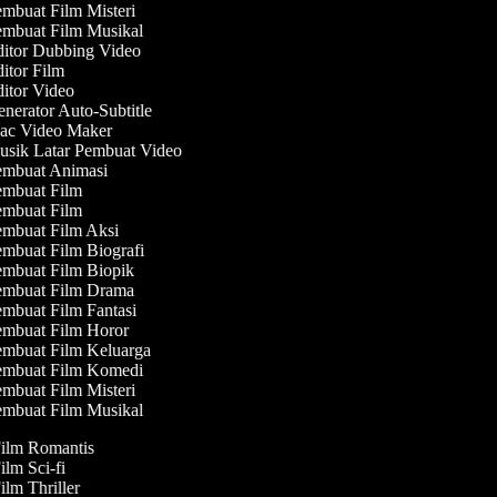
mbuat Film Misteri
mbuat Film Musikal
itor Dubbing Video
itor Film
itor Video
nerator Auto-Subtitle
c Video Maker
sik Latar Pembuat Video
mbuat Animasi
mbuat Film
mbuat Film
mbuat Film Aksi
mbuat Film Biografi
mbuat Film Biopik
mbuat Film Drama
mbuat Film Fantasi
mbuat Film Horor
mbuat Film Keluarga
mbuat Film Komedi
mbuat Film Misteri
mbuat Film Musikal
Film Romantis
ilm Sci-fi
ilm Thriller