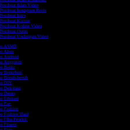
Pembuat Iklan Video
Pembuat Instagram Reels
Pembuat Intro
Pembuat Kartun
Pembuat Kolase Video
Pembuat Outro
Pembuat Undangan Video
deo ASMR
eo Alam
eo Android
eo Anggaran
eo Berita
eo Berkebun
o Bersih-bersih
deo DIY
eo Dekorasi
deo Demo
eo Edukasi
eo Fan
eo Fashion
eo Fashion Haul
eo Film Pendek
eo Fitness
eo Foto