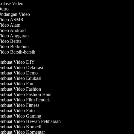
Kolase Video
Outro
 Undangan Video
 Video ASMR
Video Alam
Video Android
Video Anggaran
Video Berita
Video Berkebun
Video Bersih-bersih
mbuat Video DIY
mbuat Video Dekorasi
mbuat Video Demo
mbuat Video Edukasi
mbuat Video Fan
mbuat Video Fashion
mbuat Video Fashion Haul
mbuat Video Film Pendek
mbuat Video Fitness
mbuat Video Foto
mbuat Video Gaming
mbuat Video Hewan Peliharaan
mbuat Video Komedi
mbuat Video Komentar