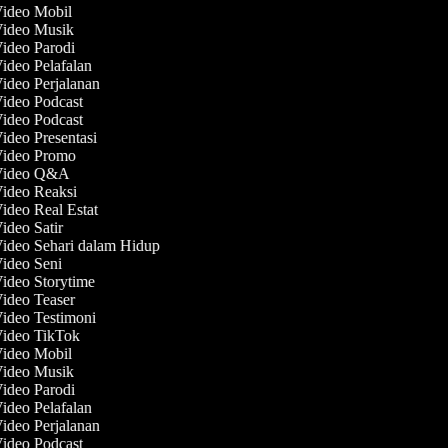
Video Mobil
Video Musik
Video Parodi
Video Pelafalan
Video Perjalanan
Video Podcast
Video Podcast
Video Presentasi
 Video Promo
 Video Q&A
Video Reaksi
Video Real Estat
Video Satir
Video Sehari dalam Hidup
Video Seni
Video Storytime
Video Teaser
Video Testimoni
Video TikTok
Video Mobil
Video Musik
Video Parodi
Video Pelafalan
Video Perjalanan
Video Podcast