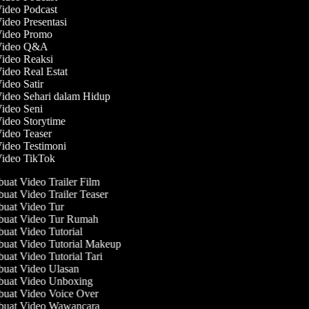
Video Podcast
Video Presentasi
 Video Promo
 Video Q&A
Video Reaksi
Video Real Estat
Video Satir
Video Sehari dalam Hidup
Video Seni
Video Storytime
Video Teaser
Video Testimoni
Video TikTok
at Video Trailer Film
at Video Trailer Teaser
uat Video Tur
uat Video Tur Rumah
at Video Tutorial
at Video Tutorial Makeup
at Video Tutorial Tari
uat Video Ulasan
uat Video Unboxing
uat Video Voice Over
uat Video Wawancara