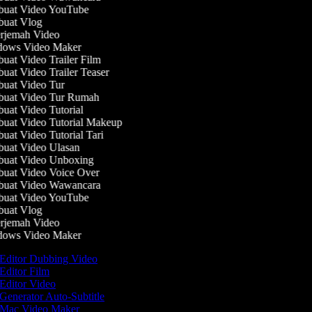
uat Video YouTube
uat Vlog
rjemah Video
ows Video Maker
at Video Trailer Film
at Video Trailer Teaser
uat Video Tur
uat Video Tur Rumah
at Video Tutorial
at Video Tutorial Makeup
at Video Tutorial Tari
uat Video Ulasan
uat Video Unboxing
uat Video Voice Over
uat Video Wawancara
uat Video YouTube
uat Vlog
rjemah Video
ows Video Maker
Editor Dubbing Video
Editor Film
Editor Video
Generator Auto-Subtitle
Mac Video Maker