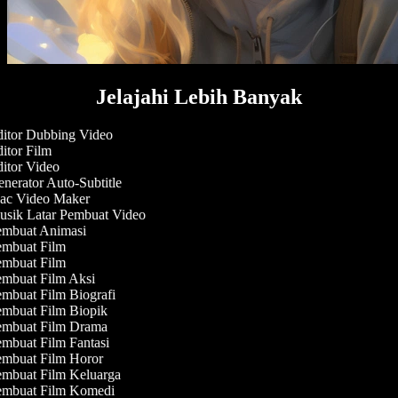
Jelajahi Lebih Banyak
itor Dubbing Video
itor Film
itor Video
nerator Auto-Subtitle
c Video Maker
sik Latar Pembuat Video
mbuat Animasi
mbuat Film
mbuat Film
mbuat Film Aksi
mbuat Film Biografi
mbuat Film Biopik
mbuat Film Drama
mbuat Film Fantasi
mbuat Film Horor
mbuat Film Keluarga
mbuat Film Komedi