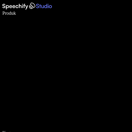
Menulis 5× lebih cepat dengan dikte suara
Produk
Pelajari lebih lanjut