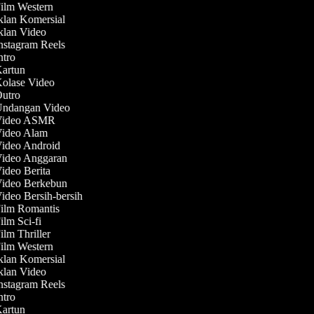
Film Western
Iklan Komersial
Iklan Video
Instagram Reels
Intro
Kartun
Kolase Video
Outro
 Undangan Video
 Video ASMR
Video Alam
Video Android
Video Anggaran
Video Berita
Video Berkebun
Video Bersih-bersih
Film Romantis
ilm Sci-fi
ilm Thriller
Film Western
Iklan Komersial
Iklan Video
Instagram Reels
Intro
Kartun