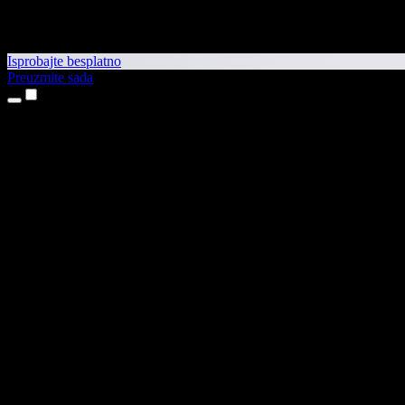
Isprobajte besplatno
Preuzmite sada
Proizvodi
Pretvaranje teksta u govor
Aplikacije za iPhone i iPad
Aplikacija za Android
Proširenje za Chrome
Proširenje za Edge
Web-aplikacija
Aplikacija za Mac
Aplikacija za Windows