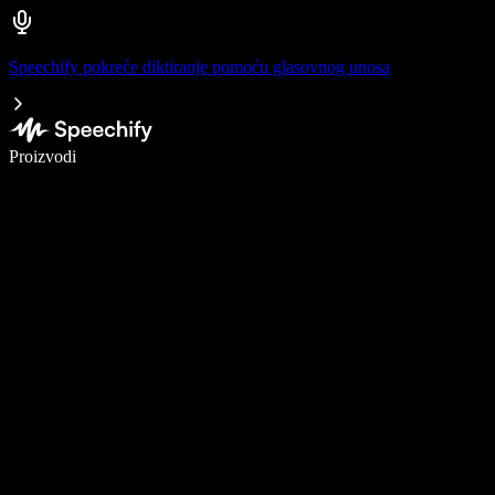
Speechify pokreće diktiranje pomoću glasovnog unosa
Pišite 5× brže uz glasovno diktiranje
Proizvodi
Saznajte više