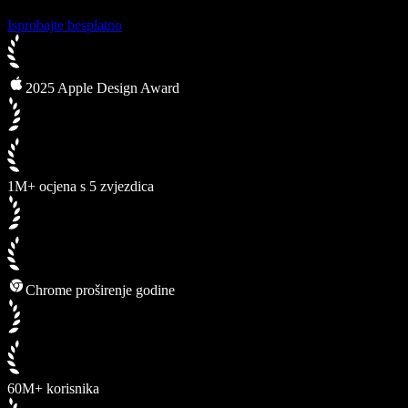
Isprobajte besplatno
2025 Apple Design Award
1M+ ocjena s 5 zvjezdica
Chrome proširenje godine
60M+ korisnika