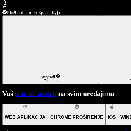
Službeni partner Speechifyja
Gwyneth
Glumica
Vaš
text-to-speech
na svim uređajima
WEB APLIKACIJA
CHROME PROŠIRENJE
iOS
WIN