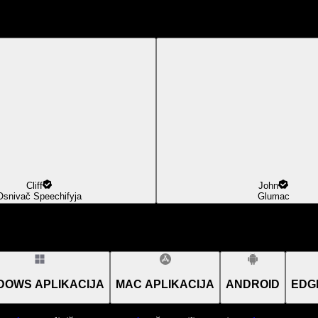
Cliff
John
Osnivač Speechifyja
Glumac
DOWS APLIKACIJA
MAC APLIKACIJA
ANDROID
EDG