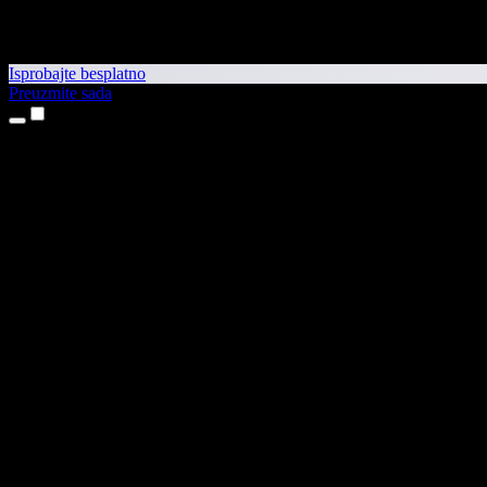
Isprobajte besplatno
Preuzmite sada
Proizvodi
Pretvaranje teksta u govor
Aplikacije za iPhone i iPad
Aplikacija za Android
Proširenje za Chrome
Proširenje za Edge
Web-aplikacija
Aplikacija za Mac
Aplikacija za Windows