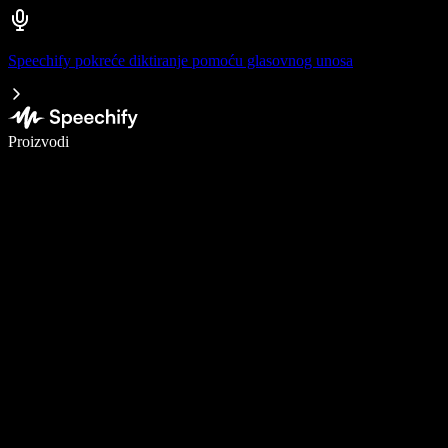
Speechify pokreće diktiranje pomoću glasovnog unosa
Pišite 5× brže uz glasovno diktiranje
Proizvodi
Saznajte više