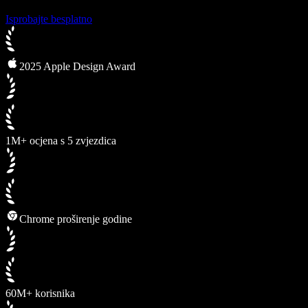
Isprobajte besplatno
2025 Apple Design Award
1M+ ocjena s 5 zvjezdica
Chrome proširenje godine
60M+ korisnika