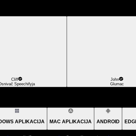
Cliff
John
Osnivač Speechifyja
Glumac
DOWS APLIKACIJA
MAC APLIKACIJA
ANDROID
EDG