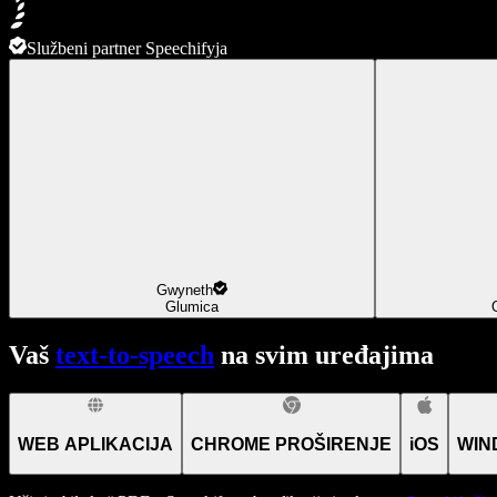
Službeni partner Speechifyja
Gwyneth
Glumica
Vaš
text-to-speech
na svim uređajima
WEB APLIKACIJA
CHROME PROŠIRENJE
iOS
WIN