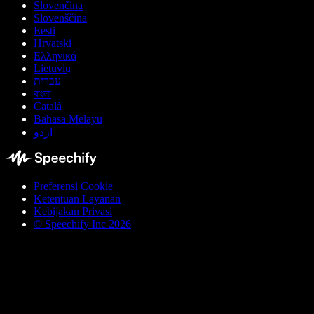
Slovenčina
Slovenščina
Eesti
Hrvatski
Ελληνικά
Lietuvių
עברית
বাংলা
Català
Bahasa Melayu
اردو
Preferensi Cookie
Ketentuan Layanan
Kebijakan Privasi
© Speechify Inc 2026