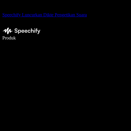
Speechify Luncurkan Dikte Pengetikan Suara
Menulis 5× lebih cepat dengan dikte suara
Produk
Pelajari lebih lanjut