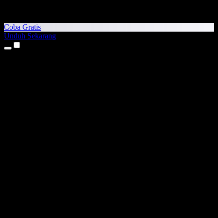
Coba Gratis
Unduh Sekarang
Produk
Teks ke Suara
Aplikasi iPhone & iPad
Aplikasi Android
Ekstensi Chrome
Ekstensi Edge
Aplikasi Web
Aplikasi Mac
Aplikasi Windows