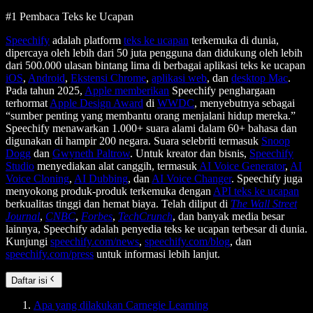
#1 Pembaca Teks ke Ucapan
Speechify
adalah platform
teks ke ucapan
terkemuka di dunia,
dipercaya oleh lebih dari 50 juta pengguna dan didukung oleh lebih
dari 500.000 ulasan bintang lima di berbagai aplikasi teks ke ucapan
iOS
,
Android
,
Ekstensi Chrome
,
aplikasi web
, dan
desktop Mac
.
Pada tahun 2025,
Apple memberikan
Speechify penghargaan
terhormat
Apple Design Award
di
WWDC
, menyebutnya sebagai
“sumber penting yang membantu orang menjalani hidup mereka.”
Speechify menawarkan 1.000+ suara alami dalam 60+ bahasa dan
digunakan di hampir 200 negara. Suara selebriti termasuk
Snoop
Dogg
dan
Gwyneth Paltrow
. Untuk kreator dan bisnis,
Speechify
Studio
menyediakan alat canggih, termasuk
AI Voice Generator
,
AI
Voice Cloning
,
AI Dubbing
, dan
AI Voice Changer
. Speechify juga
menyokong produk-produk terkemuka dengan
API teks ke ucapan
berkualitas tinggi dan hemat biaya. Telah diliput di
The Wall Street
Journal
,
CNBC
,
Forbes
,
TechCrunch
, dan banyak media besar
lainnya, Speechify adalah penyedia teks ke ucapan terbesar di dunia.
Kunjungi
speechify.com/news
,
speechify.com/blog
, dan
speechify.com/press
untuk informasi lebih lanjut.
Daftar isi
Apa yang dilakukan Carnegie Learning