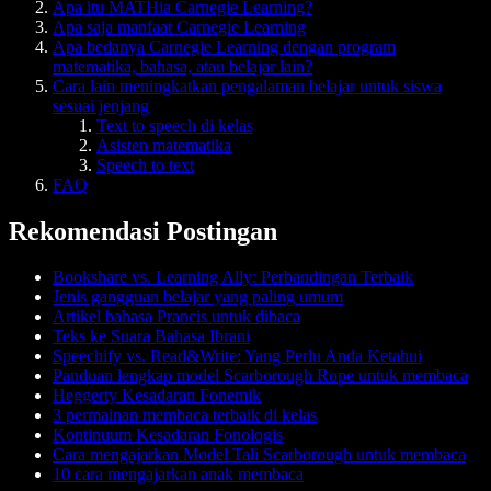
Apa itu MATHia Carnegie Learning?
Apa saja manfaat Carnegie Learning
Apa bedanya Carnegie Learning dengan program
matematika, bahasa, atau belajar lain?
Cara lain meningkatkan pengalaman belajar untuk siswa
sesuai jenjang
Text to speech di kelas
Asisten matematika
Speech to text
FAQ
Rekomendasi Postingan
Bookshare vs. Learning Ally: Perbandingan Terbaik
Jenis gangguan belajar yang paling umum
Artikel bahasa Prancis untuk dibaca
Teks ke Suara Bahasa Ibrani
Speechify vs. Read&Write: Yang Perlu Anda Ketahui
Panduan lengkap model Scarborough Rope untuk membaca
Heggerty Kesadaran Fonemik
3 permainan membaca terbaik di kelas
Kontinuum Kesadaran Fonologis
Cara mengajarkan Model Tali Scarborough untuk membaca
10 cara mengajarkan anak membaca