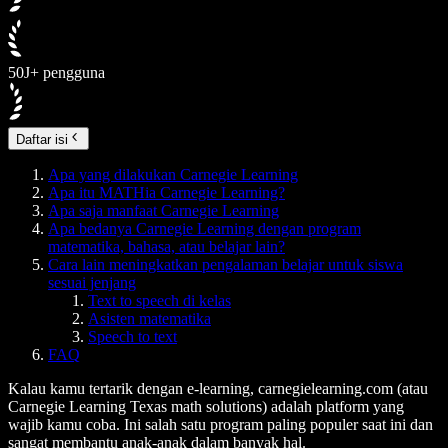
50J+ pengguna
Daftar isi
Apa yang dilakukan Carnegie Learning
Apa itu MATHia Carnegie Learning?
Apa saja manfaat Carnegie Learning
Apa bedanya Carnegie Learning dengan program
matematika, bahasa, atau belajar lain?
Cara lain meningkatkan pengalaman belajar untuk siswa
sesuai jenjang
Text to speech di kelas
Asisten matematika
Speech to text
FAQ
Kalau kamu tertarik dengan e-learning, carnegielearning.com (atau
Carnegie Learning Texas math solutions) adalah platform yang
wajib kamu coba. Ini salah satu program paling populer saat ini dan
sangat membantu anak-anak dalam banyak hal.