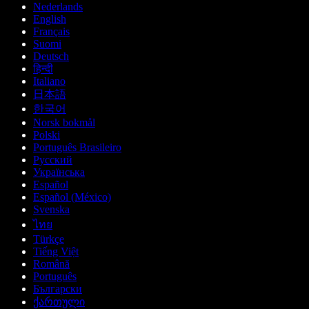
Nederlands
English
Français
Suomi
Deutsch
हिन्दी
Italiano
日本語
한국어
Norsk bokmål
Polski
Português Brasileiro
Русский
Українська
Español
Español (México)
Svenska
ไทย
Türkçe
Tiếng Việt
Română
Português
Български
ქართული