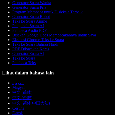
Generator Suara Wanita
Generator Suara Pria
Program Membaca untuk Disleksia Terbaik
Generator Suara Robot
Teks ke Suara Anime
Pengubah Suara AI
Pembaca Audio PDF
Bisakah Google Docs Membacakannya untuk Saya
Ekstensi Chrome Teks ke Suara
Teks ke Suara Bahasa Hindi
PDF Dibacakan Keras
Generator Suara AI
Teks ke Suara
Pembaca Teks
Lihat dalam bahasa lain
العربية
Magyar
中文 (简体)
中文 (台灣)
中文 (简体 中国大陆)
Čeština
Dansk