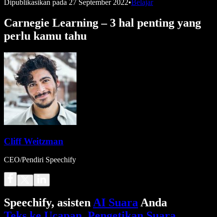
Dipublikasikan pada
27 September 2022
•
Belajar
Carnegie Learning – 3 hal penting yang
perlu kamu tahu
Cliff Weitzman
CEO/Pendiri Speechify
Speechify, asisten
AI Suara
Anda
Teks ke Ucapan
.
Pengetikan Suara
.