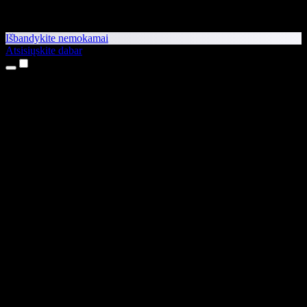
Išbandykite nemokamai
Atsisiųskite dabar
Produktai
Teksto skaitymas balsu
iPhone ir iPad programėlės
Android programėlė
Chrome plėtinys
Edge plėtinys
Interneto programėlė
Mac programėlė
Windows programėlė