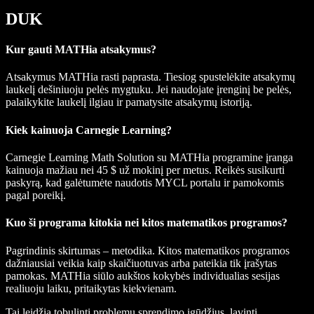
DUK
Kur gauti MATHia atsakymus?
Atsakymus MATHia rasti paprasta. Tiesiog spustelėkite atsakymų
laukelį dešiniuoju pelės mygtuku. Jei naudojate įrenginį be pelės,
palaikykite laukelį ilgiau ir pamatysite atsakymų istoriją.
Kiek kainuoja Carnegie Learning?
Carnegie Learning Math Solution su MATHia programine įranga
kainuoja mažiau nei 45 $ už mokinį per metus. Reikės susikurti
paskyrą, kad galėtumėte naudotis MYCL portalu ir pamokomis
pagal poreikį.
Kuo ši programa kitokia nei kitos matematikos programos?
Pagrindinis skirtumas – metodika. Kitos matematikos programos
dažniausiai veikia kaip skaičiuotuvas arba pateikia tik įrašytas
pamokas. MATHia siūlo aukštos kokybės individualias sesijas
realiuoju laiku, pritaikytas kiekvienam.
Tai leidžia tobulinti problemų sprendimo įgūdžius, lavinti