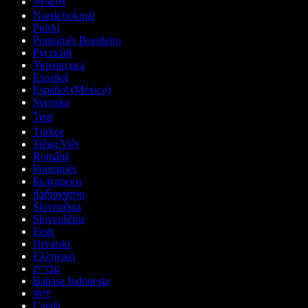
한국어
Norsk bokmål
Polski
Português Brasileiro
Русский
Українська
Español
Español (México)
Svenska
ไทย
Türkçe
Tiếng Việt
Română
Português
Български
ქართული
Slovenčina
Slovenščina
Eesti
Hrvatski
Ελληνικά
עברית
Bahasa Indonesia
বাংলা
Català