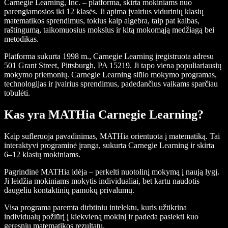
Carnegie Learning, Inc. – platforma, skirta mokiniams nuo
parengiamosios iki 12 klasės. Ji apima įvairius vidurinių klasių
matematikos sprendimus, tokius kaip algebra, taip pat kalbas,
raštingumą, taikomuosius mokslus ir kitą mokomąją medžiagą bei
metodikas.
Platforma sukurta 1998 m., Carnegie Learning įregistruota adresu
501 Grant Street, Pittsburgh, PA 15219. Ji tapo viena populiariausių
mokymo priemonių. Carnegie Learning siūlo mokymo programas,
technologijas ir įvairius sprendimus, padedančius vaikams sparčiau
tobulėti.
Kas yra MATHia Carnegie Learning?
Kaip sufleruoja pavadinimas, MATHia orientuota į matematiką. Tai
interaktyvi programinė įranga, sukurta Carnegie Learning ir skirta
6–12 klasių mokiniams.
Pagrindinė MATHia idėja – perkelti nuotolinį mokymą į naują lygį.
Ji leidžia mokiniams mokytis individualiai, bet kartu naudotis
daugeliu kontaktinių pamokų privalumų.
Visa programa paremta dirbtiniu intelektu, kuris užtikrina
individualų požiūrį į kiekvieną mokinį ir padeda pasiekti kuo
geresnių matematikos rezultatų.