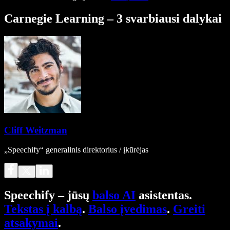
Carnegie Learning – 3 svarbiausi dalykai
Cliff Weitzman
„Speechify“ generalinis direktorius / įkūrėjas
Speechify – jūsų
balso AI
asistentas.
Tekstas į kalbą
.
Balso įvedimas
.
Greiti
atsakymai
.