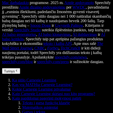
Mac darbalaukio
programose. 2025 m.
Apple apdovanojo
Speechify
prestižiniu
Apple dizaino apdovanojimu
per
WWDC
, pavadindama
jį „esminiu ištekliumi, padedančiu žmonėms gyventi visavertį
gyvenimą“. Speechify siūlo daugiau nei 1 000 natūraliai skambančių
balsų daugiau nei 60 kalbų ir naudojamas beveik 200 šalių. Tarp
įžymybių balsų –
Snoop Dogg
ir
Gwyneth Paltrow
. Kūrėjams ir
verslui
Speechify Studio
suteikia išplėstinius įrankius, tarp kurių yra
AI balso generatorius
,
AI balso klonavimas
,
AI dubliavimas
ir
AI
balso keitiklis
. Speechify taip pat aprūpina pažangius produktus
kokybišku ir ekonomišku
teksto į kalbą API
. Apie mus rašė
The
Wall Street Journal
,
CNBC
,
Forbes
,
TechCrunch
ir kiti didieji
naujienų portalai, todėl Speechify yra didžiausias teksto į kalbą
teikėjas pasaulyje. Apsilankykite
speechify.com/news
,
speechify.com/blog
ir
speechify.com/press
ir sužinokite daugiau.
Turinys
Ką siūlo Carnegie Learning
Kas yra MATHia Carnegie Learning?
Kokie Carnegie Learning privalumai
Kaip Carnegie Learning skiriasi nuo kitų programų?
Kaip papildomai pagerinti mokymosi patirtį
Teksto į garsą funkcija klasėje
Matematikos asistentai
Garsas į tekstą