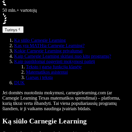
50 mln.+ vartotojų
Turinys
Ką siūlo Carnegie Learning
Kas yra MATHia Carnegie Learning?
Kokie Carnegie Learning privalumai
Kaip Carnegie Learning skiriasi nuo kitų programų?
Kaip papildomai pagerinti mokymosi patirtį
Teksto į garsą funkcija klasėje
Matematikos asistentai
Garsas į tekstą
DUK
Jei domitės nuotoliniu mokymusi, carnegielearning.com (ar
Carnegie Learning Texas matematikos sprendimai) – platforma,
kurią tikrai verta išbandyti. Tai viena populiariausių programų
šiandien, ir ji vaikams naudinga įvairiais būdais.
Ką siūlo Carnegie Learning