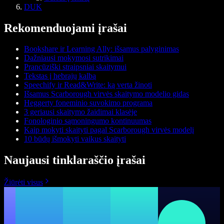
DUK
Rekomenduojami įrašai
Bookshare ir Learning Ally: išsamus palyginimas
Dažniausi mokymosi sutrikimai
Prancūziški straipsniai skaitymui
Tekstas į hebrajų kalbą
Speechify ir Read&Write: ką verta žinoti
Išsamus Scarborough virvės skaitymo modelio gidas
Heggerty foneminio suvokimo programa
3 geriausi skaitymo žaidimai klasėje
Fonologinio sąmoningumo kontinuumas
Kaip mokyti skaityti pagal Scarborough virvės modelį
10 būdų išmokyti vaikus skaityti
Naujausi tinklaraščio įrašai
Žiūrėti visus