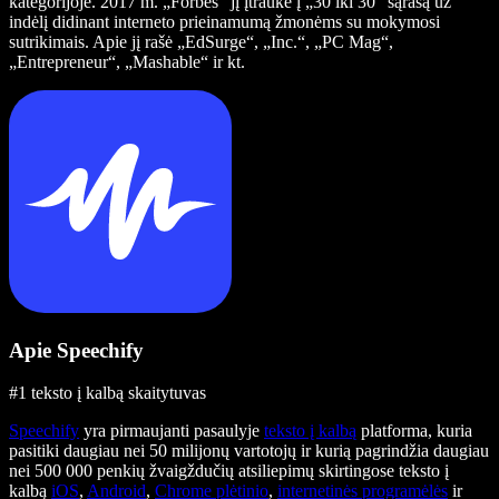
kategorijoje. 2017 m. „Forbes“ jį įtraukė į „30 iki 30“ sąrašą už
indėlį didinant interneto prieinamumą žmonėms su mokymosi
sutrikimais. Apie jį rašė „EdSurge“, „Inc.“, „PC Mag“,
„Entrepreneur“, „Mashable“ ir kt.
Apie Speechify
#1 teksto į kalbą skaitytuvas
Speechify
yra pirmaujanti pasaulyje
teksto į kalbą
platforma, kuria
pasitiki daugiau nei 50 milijonų vartotojų ir kurią pagrindžia daugiau
nei 500 000 penkių žvaigždučių atsiliepimų skirtingose teksto į
kalbą
iOS
,
Android
,
Chrome plėtinio
,
internetinės programėlės
ir