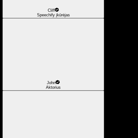
Cliff
Speechify įkūrėjas
John
Aktorius