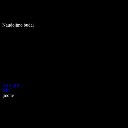
Naudojimo būdai
Atsisiųsti
API
Įmonė