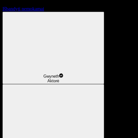
Išbandyti nemokamai
Gwyneth
Aktorė