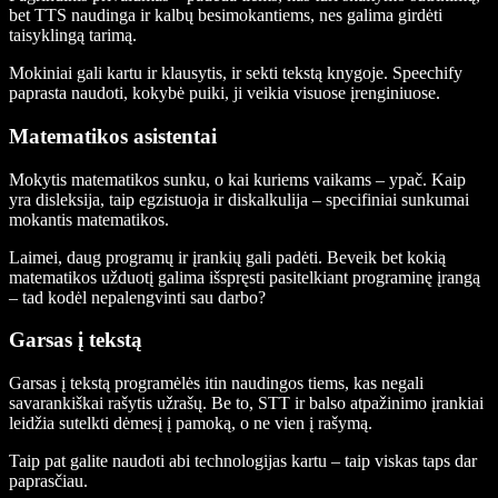
bet TTS naudinga ir kalbų besimokantiems, nes galima girdėti
taisyklingą tarimą.
Mokiniai gali kartu ir klausytis, ir sekti tekstą knygoje. Speechify
paprasta naudoti, kokybė puiki, ji veikia visuose įrenginiuose.
Matematikos asistentai
Mokytis matematikos sunku, o kai kuriems vaikams – ypač. Kaip
yra disleksija, taip egzistuoja ir diskalkulija – specifiniai sunkumai
mokantis matematikos.
Laimei, daug programų ir įrankių gali padėti. Beveik bet kokią
matematikos užduotį galima išspręsti pasitelkiant programinę įrangą
– tad kodėl nepalengvinti sau darbo?
Garsas į tekstą
Garsas į tekstą programėlės itin naudingos tiems, kas negali
savarankiškai rašytis užrašų. Be to, STT ir balso atpažinimo įrankiai
leidžia sutelkti dėmesį į pamoką, o ne vien į rašymą.
Taip pat galite naudoti abi technologijas kartu – taip viskas taps dar
paprasčiau.