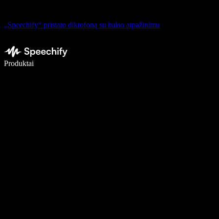
„Speechify“ pristato diktofoną su balso atpažinimu
Rašykite 5× greičiau naudodami diktavimą balsu
Produktai
Sužinokite daugiau