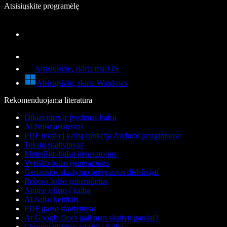
Atsisiųskite programėlę
Atsisiųskite, skirta macOS
Atsisiųskite, skirta Windows
Rekomenduojama literatūra
Diktavimas ir įvedimas balsu
AI balso asistentas
PDF teksto į kalbą funkcija Android įrenginiuose
Teksto skaitytuvas
Moteriško balso generatorius
Vyriško balso generatorius
Geriausios skaitymo programos disleksijai
Roboto balso generatorius
Anime teksto į kalbą
AI balso keitiklis
PDF garso skaitytuvas
Ar Google Docs gali man skaityti garsiai?
Chrome plėtinys tekstui į kalbą