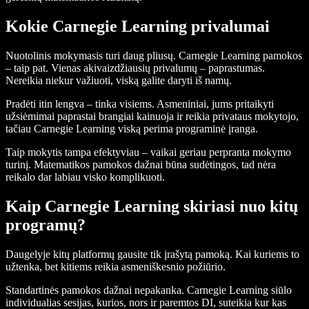
Kokie Carnegie Learning privalumai
Nuotolinis mokymasis turi daug pliusų. Carnegie Learning pamokos
– taip pat. Vienas akivaizdžiausių privalumų – paprastumas.
Nereikia niekur važiuoti, viską galite daryti iš namų.
Pradėti itin lengva – tinka visiems. Asmeniniai, jums pritaikyti
užsiėmimai paprastai brangiai kainuoja ir reikia privataus mokytojo,
tačiau Carnegie Learning viską perima programinė įranga.
Taip mokytis tampa efektyviau – vaikai geriau perpranta mokymo
turinį. Matematikos pamokos dažnai būna sudėtingos, tad nėra
reikalo dar labiau visko komplikuoti.
Kaip Carnegie Learning skiriasi nuo kitų
programų?
Daugelyje kitų platformų gausite tik įrašytą pamoką. Kai kuriems to
užtenka, bet kitiems reikia asmeniškesnio požiūrio.
Standartinės pamokos dažnai nepakanka. Carnegie Learning siūlo
individualias sesijas, kurios, nors ir paremtos DI, suteikia kur kas