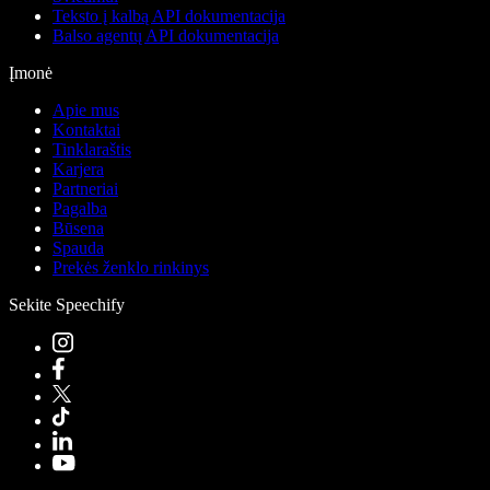
Teksto į kalbą API dokumentacija
Balso agentų API dokumentacija
Įmonė
Apie mus
Kontaktai
Tinklaraštis
Karjera
Partneriai
Pagalba
Būsena
Spauda
Prekės ženklo rinkinys
Sekite Speechify