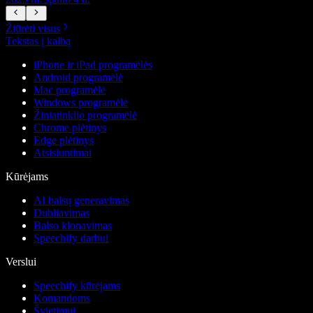
Žiūrėti visus
Tekstas į kalbą
iPhone ir iPad programėlės
Android programėlė
Mac programėlė
Windows programėlė
Žiniatinklio programėlė
Chrome plėtinys
Edge plėtinys
Atsisiuntimai
Kūrėjams
AI balsų generavimas
Dubliavimas
Balso klonavimas
Speechify darbui
Verslui
Speechify kūrėjams
Komandoms
Švietimui