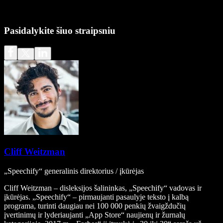
Pasidalykite šiuo straipsniu
Cliff Weitzman
„Speechify“ generalinis direktorius / įkūrėjas
Cliff Weitzman – disleksijos šalininkas, „Speechify“ vadovas ir
įkūrėjas. „Speechify“ – pirmaujanti pasaulyje teksto į kalbą
programa, turinti daugiau nei 100 000 penkių žvaigždučių
įvertinimų ir lyderiaujanti „App Store“ naujienų ir žurnalų