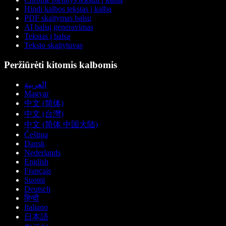
Hindi kalbos tekstas į kalbą
PDF skaitymas balsu
AI balsų generavimas
Tekstas į balsą
Teksto skaitytuvas
Peržiūrėti kitomis kalbomis
العربية
Magyar
中文 (简体)
中文 (台灣)
中文 (简体 中国大陆)
Čeština
Dansk
Nederlands
English
Français
Suomi
Deutsch
हिन्दी
Italiano
日本語