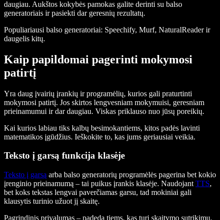
daugiau. Aukštos kokybės pamokas galite derinti su balso
generatoriais ir pasiekti dar geresnių rezultatų.
Populiariausi balso generatoriai: Speechify, Murf, NaturalReader ir
daugelis kitų.
Kaip papildomai pagerinti mokymosi
patirtį
Yra daug įvairių įrankių ir programėlių, kurios gali praturtinti
mokymosi patirtį. Jos skirtos lengvesniam mokymuisi, geresniam
prieinamumui ir dar daugiau. Viskas priklauso nuo jūsų poreikių.
Kai kurios labiau tiks kalbų besimokantiems, kitos padės lavinti
matematikos įgūdžius. Ieškokite to, kas jums geriausiai veikia.
Teksto į garsą funkcija klasėje
Teksto į garsą
arba balso generatorių programėlės pagerina bet kokio
įrenginio prieinamumą – tai puikus įrankis klasėje. Naudojant
TTS
,
bet koks tekstas lengvai paverčiamas garsu, tad mokiniai gali
klausytis turinio užuot jį skaitę.
Pagrindinis privalumas – padeda tiems, kas turi skaitymo sutrikimų,