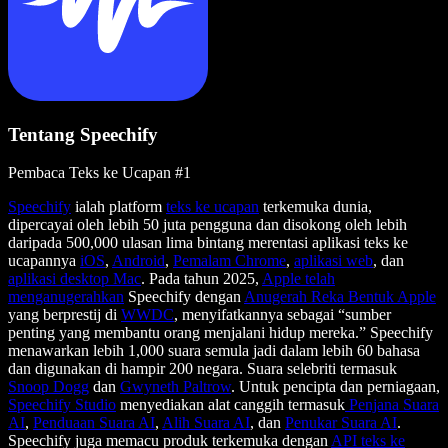
Tentang Speechify
Pembaca Teks ke Ucapan #1
Speechify
ialah platform
teks ke ucapan
terkemuka dunia,
dipercayai oleh lebih 50 juta pengguna dan disokong oleh lebih
daripada 500,000 ulasan lima bintang merentasi aplikasi teks ke
ucapannya
iOS
,
Android
,
Pemalam Chrome
,
aplikasi web
, dan
aplikasi desktop Mac
. Pada tahun 2025,
Apple telah
menganugerahkan
Speechify dengan
Anugerah Reka Bentuk Apple
yang berprestij di
WWDC
, menyifatkannya sebagai “sumber
penting yang membantu orang menjalani hidup mereka.” Speechify
menawarkan lebih 1,000 suara semula jadi dalam lebih 60 bahasa
dan digunakan di hampir 200 negara. Suara selebriti termasuk
Snoop Dogg
dan
Gwyneth Paltrow
. Untuk pencipta dan perniagaan,
Speechify Studio
menyediakan alat canggih termasuk
Penjana Suara
AI
,
Penduaan Suara AI
,
Alih Suara AI
, dan
Penukar Suara AI
.
Speechify juga memacu produk terkemuka dengan
API teks ke