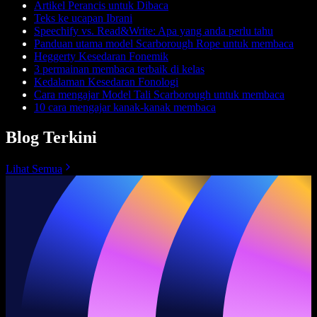
Artikel Perancis untuk Dibaca
Teks ke ucapan Ibrani
Speechify vs. Read&Write: Apa yang anda perlu tahu
Panduan utama model Scarborough Rope untuk membaca
Heggerty Kesedaran Fonemik
3 permainan membaca terbaik di kelas
Kedalaman Kesedaran Fonologi
Cara mengajar Model Tali Scarborough untuk membaca
10 cara mengajar kanak-kanak membaca
Blog Terkini
Lihat Semua