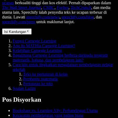
ucapan
berkualiti tinggi dan kos efektif. Pernah dipaparkan dalam
The Wall Street Journal
,
CNBC
,
Forbes
,
TechCrunch
, dan media
utama lain, Speechify ialah penyedia teks ke ucapan terbesar di
dunia. Lawati
speechify.com/news
,
speechify.com/blog
, dan
speechify.com/press
untuk maklumat lanjut.
Isi Kandungan
Fungsi Carnegie Learning
Apa itu MATHia Carnegie Learning?
Kelebihan Carnegie Learning
Bagaimana Carnegie Learning berbeza daripada program
matematik, bahasa, dan pembelajaran lain?
Cara lain untuk tingkatkan pengalaman pembelajaran pelajar
sekolah
Teks ke pertuturan di kelas
Pembantu matematik
Pertuturan ke teks
Soalan Lazim
Pos Disyorkan
Bookshare vs. Learning Ally: Perbandingan Utama
Kecacatan pembelajaran yang paling biasa