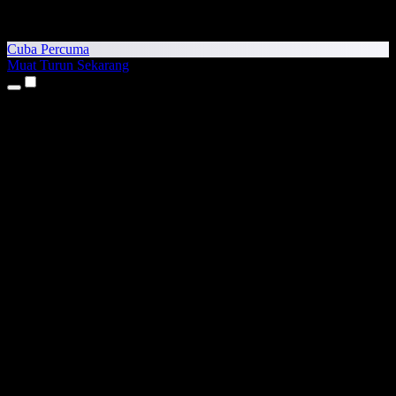
Cuba Percuma
Muat Turun Sekarang
Produk
Teks kepada Pertuturan
Aplikasi iPhone & iPad
Aplikasi Android
Sambungan Chrome
Sambungan Edge
Aplikasi Web
Aplikasi Mac
Aplikasi Windows