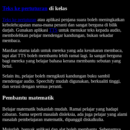
Teks ke pertuturan
di kelas
Teks ke pertuturan
atau aplikasi penjana suara boleh meningkatkan
kebolehcapaian mana-mana peranti dan sangat berguna di bilik
darjah. Gunakan aplikasi
TTS
untuk menukar teks kepada audio,
membolehkan pelajar mendengar kandungan, bukan sekadar
membaca.
Manfaat utama ialah untuk mereka yang ada kesukaran membaca,
tapi alat TTS boleh membantu lebih ramai lagi. Ia sangat berguna
bagi mereka yang belajar bahasa kerana membantu sebutan yang
betul.
Selain itu, pelajar boleh mengikuti kandungan buku sambil
mendengar audio. Speechify mudah digunakan, berkualiti tinggi,
dan serasi dengan semua peranti.
Pembantu matematik
Belajar matematik bukanlah mudah. Ramai pelajar yang hadapi
cabaran. Sama seperti masalah disleksia, ada juga pelajar yang alami
masalah pembelajaran matematik, dipanggil diskalkulia.
Mujurlah, banyak aplikasi dan alat boleh membantu. Sebenarnya,