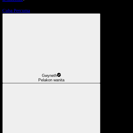
Cuba Percuma
Gwyneth
Pelakon wanita