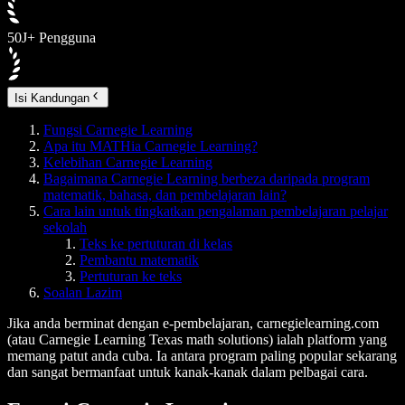
50J+ Pengguna
Isi Kandungan
Fungsi Carnegie Learning
Apa itu MATHia Carnegie Learning?
Kelebihan Carnegie Learning
Bagaimana Carnegie Learning berbeza daripada program
matematik, bahasa, dan pembelajaran lain?
Cara lain untuk tingkatkan pengalaman pembelajaran pelajar
sekolah
Teks ke pertuturan di kelas
Pembantu matematik
Pertuturan ke teks
Soalan Lazim
Jika anda berminat dengan e-pembelajaran, carnegielearning.com
(atau Carnegie Learning Texas math solutions) ialah platform yang
memang patut anda cuba. Ia antara program paling popular sekarang
dan sangat bermanfaat untuk kanak-kanak dalam pelbagai cara.