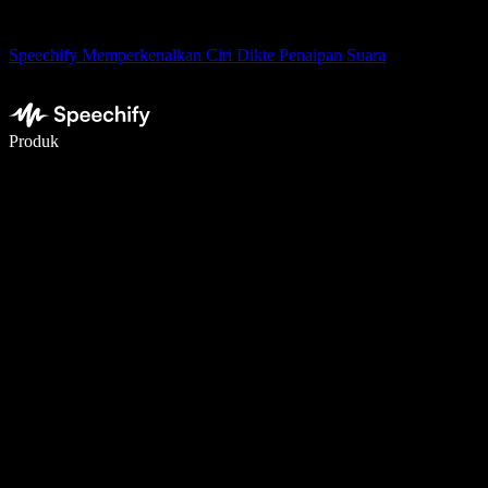
Speechify Memperkenalkan Ciri Dikte Penaipan Suara
Tulis 5× lebih pantas dengan menaip menggunakan suara
Produk
Ketahui Lebih Lanjut