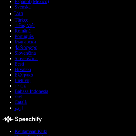
Español (México)
Svenska
ไทย
Türkçe
Tiếng Việt
Română
Português
Български
ქართული
Slovenčina
Slovenščina
Eesti
Hrvatski
Ελληνικά
Lietuvių
עברית
Bahasa Indonesia
বাংলা
Català
اردو
Keutamaan Kuki