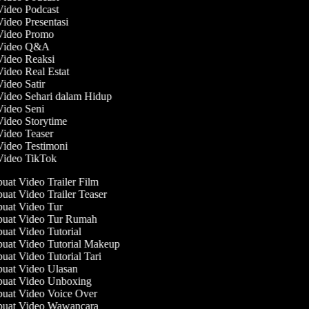
Video Podcast
Video Presentasi
 Video Promo
 Video Q&A
Video Reaksi
Video Real Estat
Video Satir
Video Sehari dalam Hidup
Video Seni
Video Storytime
Video Teaser
Video Testimoni
 Video TikTok
at Video Trailer Film
at Video Trailer Teaser
at Video Tur
at Video Tur Rumah
at Video Tutorial
at Video Tutorial Makeup
at Video Tutorial Tari
at Video Ulasan
at Video Unboxing
at Video Voice Over
uat Video Wawancara