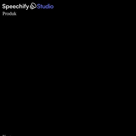
Menulis 5× lebih cepat dengan dikte suara
Produk
Pelajari lebih lanjut