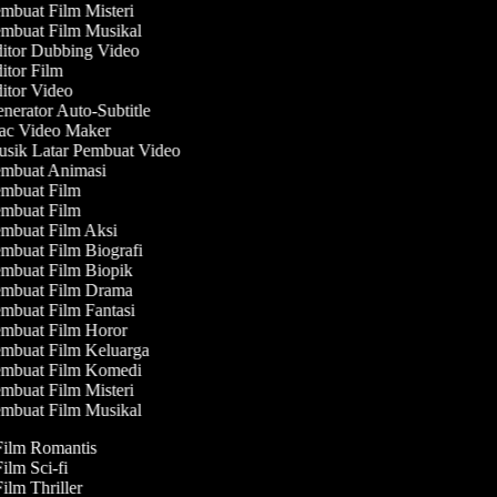
mbuat Film Misteri
mbuat Film Musikal
itor Dubbing Video
tor Film
itor Video
erator Auto-Subtitle
c Video Maker
sik Latar Pembuat Video
mbuat Animasi
mbuat Film
mbuat Film
mbuat Film Aksi
mbuat Film Biografi
mbuat Film Biopik
mbuat Film Drama
mbuat Film Fantasi
mbuat Film Horor
mbuat Film Keluarga
mbuat Film Komedi
mbuat Film Misteri
mbuat Film Musikal
 Film Romantis
Film Sci-fi
Film Thriller