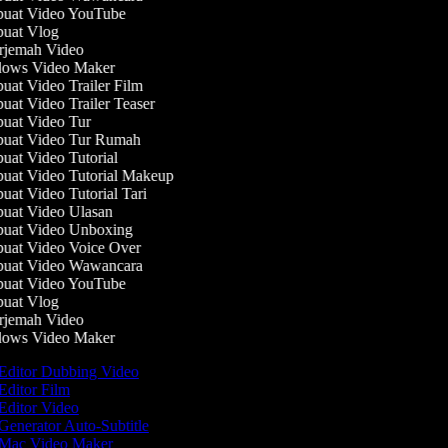
at Video YouTube
uat Vlog
jemah Video
ows Video Maker
at Video Trailer Film
at Video Trailer Teaser
at Video Tur
at Video Tur Rumah
at Video Tutorial
at Video Tutorial Makeup
at Video Tutorial Tari
at Video Ulasan
at Video Unboxing
at Video Voice Over
uat Video Wawancara
at Video YouTube
uat Vlog
jemah Video
ows Video Maker
Editor Dubbing Video
Editor Film
Editor Video
Generator Auto-Subtitle
Mac Video Maker