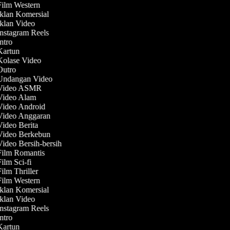
Film Western
Iklan Komersial
Iklan Video
Instagram Reels
Intro
 Kartun
 Kolase Video
 Outro
 Undangan Video
 Video ASMR
 Video Alam
 Video Android
 Video Anggaran
Video Berita
 Video Berkebun
Video Bersih-bersih
 Film Romantis
Film Sci-fi
Film Thriller
Film Western
Iklan Komersial
Iklan Video
Instagram Reels
Intro
 Kartun