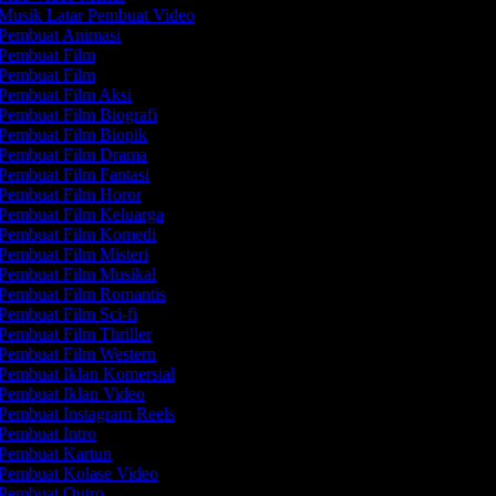
Musik Latar Pembuat Video
Pembuat Animasi
Pembuat Film
Pembuat Film
Pembuat Film Aksi
Pembuat Film Biografi
Pembuat Film Biopik
Pembuat Film Drama
Pembuat Film Fantasi
Pembuat Film Horor
Pembuat Film Keluarga
Pembuat Film Komedi
Pembuat Film Misteri
Pembuat Film Musikal
Pembuat Film Romantis
Pembuat Film Sci-fi
Pembuat Film Thriller
Pembuat Film Western
Pembuat Iklan Komersial
Pembuat Iklan Video
Pembuat Instagram Reels
Pembuat Intro
Pembuat Kartun
Pembuat Kolase Video
Pembuat Outro