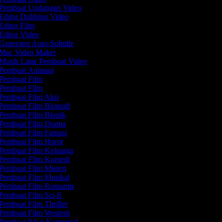
Pembuat Undangan Video
Editor Dubbing Video
Editor Film
Editor Video
Generator Auto-Subtitle
Mac Video Maker
Musik Latar Pembuat Video
Pembuat Animasi
Pembuat Film
Pembuat Film
Pembuat Film Aksi
Pembuat Film Biografi
Pembuat Film Biopik
Pembuat Film Drama
Pembuat Film Fantasi
Pembuat Film Horor
Pembuat Film Keluarga
Pembuat Film Komedi
Pembuat Film Misteri
Pembuat Film Musikal
Pembuat Film Romantis
Pembuat Film Sci-fi
Pembuat Film Thriller
Pembuat Film Western
Pembuat Iklan Komersial