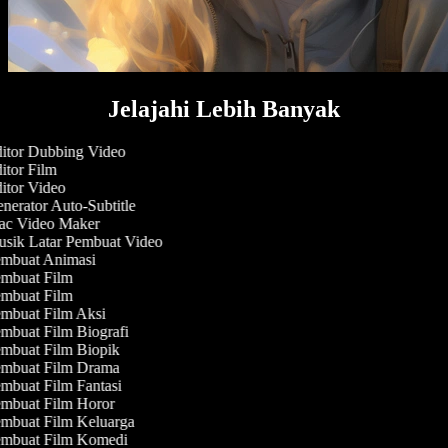
Jelajahi Lebih Banyak
itor Dubbing Video
tor Film
itor Video
erator Auto-Subtitle
c Video Maker
sik Latar Pembuat Video
mbuat Animasi
mbuat Film
mbuat Film
mbuat Film Aksi
mbuat Film Biografi
mbuat Film Biopik
mbuat Film Drama
mbuat Film Fantasi
mbuat Film Horor
mbuat Film Keluarga
mbuat Film Komedi