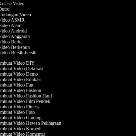
 Kolase Video
 Outro
 Undangan Video
 Video ASMR
 Video Alam
 Video Android
 Video Anggaran
Video Berita
 Video Berkebun
Video Bersih-bersih
mbuat Video DIY
mbuat Video Dekorasi
mbuat Video Demo
mbuat Video Edukasi
mbuat Video Fan
mbuat Video Fashion
mbuat Video Fashion Haul
mbuat Video Film Pendek
mbuat Video Fitness
mbuat Video Foto
mbuat Video Gaming
mbuat Video Hewan Peliharaan
mbuat Video Komedi
mbuat Video Komentar