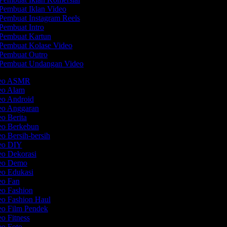
Pembuat Iklan Video
Pembuat Instagram Reels
Pembuat Intro
Pembuat Kartun
Pembuat Kolase Video
Pembuat Outro
Pembuat Undangan Video
ideo ASMR
deo Alam
eo Android
deo Anggaran
eo Berita
deo Berkebun
eo Bersih-bersih
deo DIY
eo Dekorasi
deo Demo
eo Edukasi
deo Fan
eo Fashion
eo Fashion Haul
eo Film Pendek
eo Fitness
eo Foto