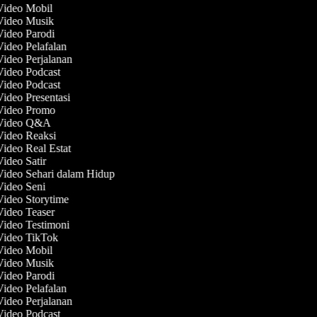
 Video Mobil
 Video Musik
Video Parodi
Video Pelafalan
Video Perjalanan
Video Podcast
Video Podcast
Video Presentasi
 Video Promo
 Video Q&A
Video Reaksi
Video Real Estat
Video Satir
Video Sehari dalam Hidup
Video Seni
Video Storytime
Video Teaser
Video Testimoni
 Video TikTok
 Video Mobil
 Video Musik
Video Parodi
Video Pelafalan
Video Perjalanan
Video Podcast