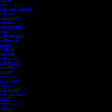
deo Gaming
eo Hewan Peliharaan
deo Komedi
deo Komentar
eo Latihan
eo Layar Hijau
eo Lirik
eo Media Sosial
deo Memasak
eo Mobil
deo Musik
eo Parodi
eo Pelafalan
eo Perjalanan
ideo ASMR
deo Alam
eo Android
deo Anggaran
eo Berita
deo Berkebun
eo Bersih-bersih
deo DIY
eo Dekorasi
deo Demo