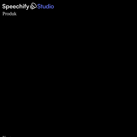
Menulis 5× lebih cepat dengan dikte suara
Produk
Pelajari lebih lanjut