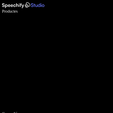
Escriu 5× més ràpid amb la veu
Productes
Més informació