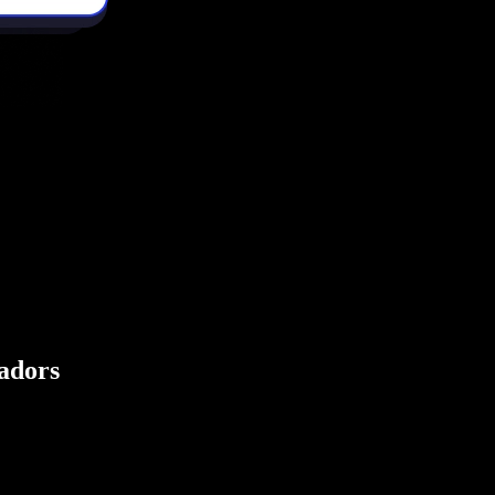
eadors