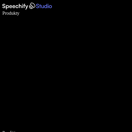
Píšte 5× rýchlejšie pomocou hlasového diktovania
Produkty
Zistiť viac