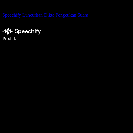
Speechify Luncurkan Dikte Pengetikan Suara
Menulis 5× lebih cepat dengan dikte suara
Produk
Pelajari lebih lanjut