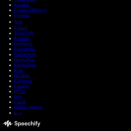
Español
Español (México)
Svenska
ไทย
Türkçe
Tiếng Việt
Română
Português
Български
ქართული
Slovenčina
Slovenščina
Eesti
Hrvatski
Ελληνικά
Lietuvių
עברית
বাংলা
Català
Bahasa Melayu
اردو