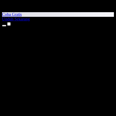
Coba Gratis
Unduh Sekarang
Produk
Teks ke Suara
Aplikasi iPhone & iPad
Aplikasi Android
Ekstensi Chrome
Ekstensi Edge
Aplikasi Web
Aplikasi Mac
Aplikasi Windows