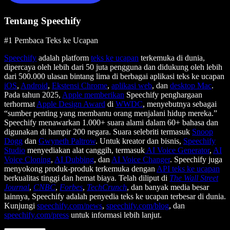
Tentang Speechify
#1 Pembaca Teks ke Ucapan
Speechify
adalah platform
teks ke ucapan
terkemuka di dunia,
dipercaya oleh lebih dari 50 juta pengguna dan didukung oleh lebih
dari 500.000 ulasan bintang lima di berbagai aplikasi teks ke ucapan
iOS
,
Android
,
Ekstensi Chrome
,
aplikasi web
, dan
desktop Mac
.
Pada tahun 2025,
Apple memberikan
Speechify penghargaan
terhormat
Apple Design Award
di
WWDC
, menyebutnya sebagai
“sumber penting yang membantu orang menjalani hidup mereka.”
Speechify menawarkan 1.000+ suara alami dalam 60+ bahasa dan
digunakan di hampir 200 negara. Suara selebriti termasuk
Snoop
Dogg
dan
Gwyneth Paltrow
. Untuk kreator dan bisnis,
Speechify
Studio
menyediakan alat canggih, termasuk
AI Voice Generator
,
AI
Voice Cloning
,
AI Dubbing
, dan
AI Voice Changer
. Speechify juga
menyokong produk-produk terkemuka dengan
API teks ke ucapan
berkualitas tinggi dan hemat biaya. Telah diliput di
The Wall Street
Journal
,
CNBC
,
Forbes
,
TechCrunch
, dan banyak media besar
lainnya, Speechify adalah penyedia teks ke ucapan terbesar di dunia.
Kunjungi
speechify.com/news
,
speechify.com/blog
, dan
speechify.com/press
untuk informasi lebih lanjut.