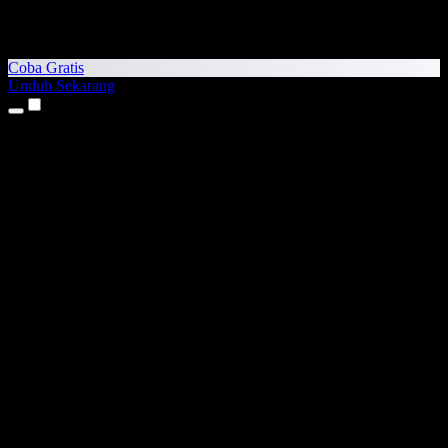
Coba Gratis
Unduh Sekarang
Produk
Teks ke Suara
Aplikasi iPhone & iPad
Aplikasi Android
Ekstensi Chrome
Ekstensi Edge
Aplikasi Web
Aplikasi Mac
Aplikasi Windows