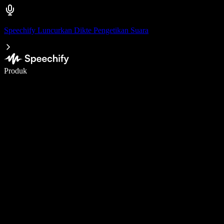
Speechify Luncurkan Dikte Pengetikan Suara
Menulis 5× lebih cepat dengan dikte suara
Produk
Pelajari lebih lanjut