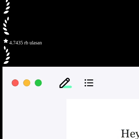
4.7
435 rb ulasan