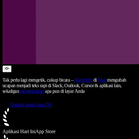
Tak perlu lagi mengetik, cukup bicara –
Speechify
di
Mac
mengubah
ucapan menjadi teks rapi di Slack, Outlook, Cursor & aplikasi lain,
sekaligus
membacakan
apa pun di layar Anda
Unduh untuk macOS
Aplikasi Hari Ini
App Store