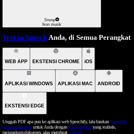
Snoop
Ikon musik
Text to Speech
Anda, di Semua Perangkat
WEB APP
EKSTENSI CHROME
iOS
APLIKASI WINDOWS
APLIKASI MAC
ANDROID
EKSTENSI EDGE
Unggah PDF apa pun ke aplikasi web Speechify, lalu biarkan
Speechify
membacakannya
untuk Anda dengan
text to speech
yang realistis,
merangkum dokumen, atau membuat
podcast