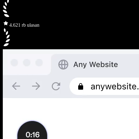
4.6
21 rb ulasan