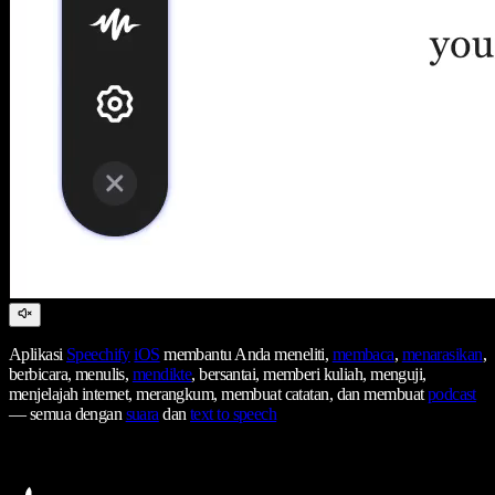
Aplikasi
Speechify
iOS
membantu Anda meneliti,
membaca
,
menarasikan
,
berbicara, menulis,
mendikte
, bersantai, memberi kuliah, menguji,
menjelajah internet, merangkum, membuat catatan, dan membuat
podcast
— semua dengan
suara
dan
text to speech