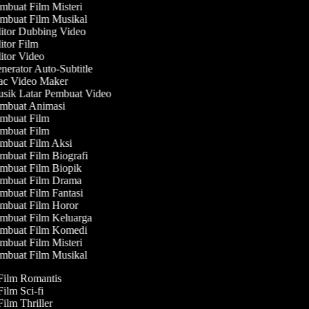
buat Film Misteri
mbuat Film Musikal
itor Dubbing Video
tor Film
tor Video
erator Auto-Subtitle
c Video Maker
sik Latar Pembuat Video
mbuat Animasi
mbuat Film
mbuat Film
mbuat Film Aksi
buat Film Biografi
mbuat Film Biopik
mbuat Film Drama
buat Film Fantasi
mbuat Film Horor
mbuat Film Keluarga
mbuat Film Komedi
buat Film Misteri
mbuat Film Musikal
 Film Romantis
Film Sci-fi
Film Thriller