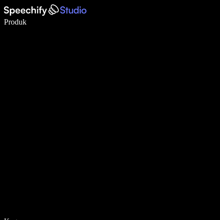
Menulis 5× lebih cepat dengan dikte suara
Produk
Pelajari lebih lanjut