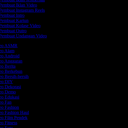
Pembuat Iklan Video
Pembuat Instagram Reels
Pembuat Intro
Pembuat Kartun
Pembuat Kolase Video
Pembuat Outro
Pembuat Undangan Video
ideo ASMR
deo Alam
deo Android
deo Anggaran
eo Berita
deo Berkebun
eo Bersih-bersih
deo DIY
eo Dekorasi
deo Demo
deo Edukasi
deo Fan
eo Fashion
eo Fashion Haul
deo Film Pendek
eo Fitness
deo Foto