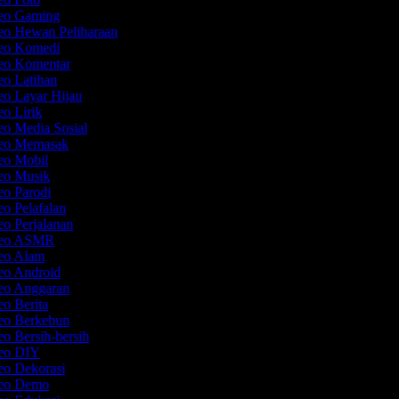
deo Gaming
deo Hewan Peliharaan
deo Komedi
deo Komentar
eo Latihan
eo Layar Hijau
eo Lirik
eo Media Sosial
deo Memasak
deo Mobil
deo Musik
eo Parodi
eo Pelafalan
eo Perjalanan
ideo ASMR
deo Alam
deo Android
deo Anggaran
eo Berita
deo Berkebun
eo Bersih-bersih
deo DIY
eo Dekorasi
deo Demo