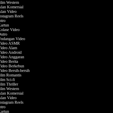
Film Western
Iklan Komersial
Iklan Video
Instagram Reels
Intro
Kartun
Kolase Video
Outro
 Undangan Video
 Video ASMR
Video Alam
Video Android
Video Anggaran
Video Berita
Video Berkebun
Video Bersih-bersih
Film Romantis
ilm Sci-fi
ilm Thriller
Film Western
Iklan Komersial
Iklan Video
Instagram Reels
Intro
Kartun