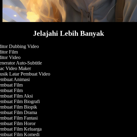
Jelajahi Lebih Banyak
itor Dubbing Video
itor Film
itor Video
nerator Auto-Subtitle
c Video Maker
sik Latar Pembuat Video
mbuat Animasi
mbuat Film
mbuat Film
mbuat Film Aksi
mbuat Film Biografi
mbuat Film Biopik
mbuat Film Drama
mbuat Film Fantasi
mbuat Film Horor
mbuat Film Keluarga
mbuat Film Komedi