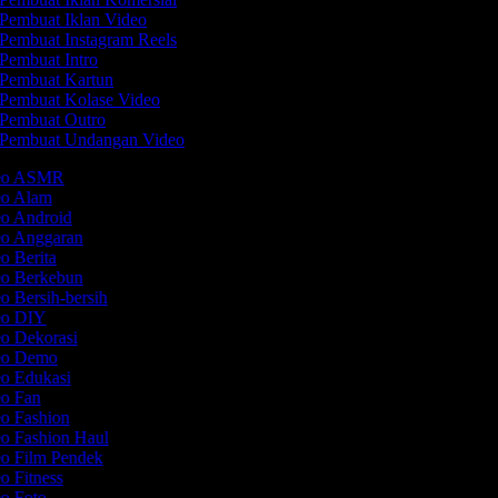
Pembuat Iklan Video
Pembuat Instagram Reels
Pembuat Intro
Pembuat Kartun
Pembuat Kolase Video
Pembuat Outro
Pembuat Undangan Video
deo ASMR
eo Alam
eo Android
eo Anggaran
eo Berita
eo Berkebun
o Bersih-bersih
deo DIY
eo Dekorasi
deo Demo
eo Edukasi
eo Fan
eo Fashion
eo Fashion Haul
eo Film Pendek
eo Fitness
eo Foto