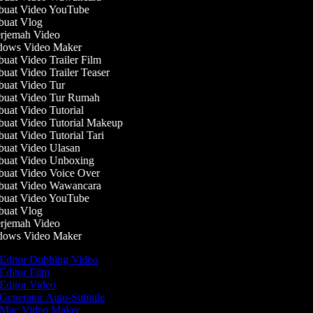
uat Video YouTube
uat Vlog
rjemah Video
ows Video Maker
at Video Trailer Film
at Video Trailer Teaser
uat Video Tur
uat Video Tur Rumah
at Video Tutorial
at Video Tutorial Makeup
at Video Tutorial Tari
uat Video Ulasan
uat Video Unboxing
uat Video Voice Over
uat Video Wawancara
uat Video YouTube
uat Vlog
rjemah Video
ows Video Maker
Editor Dubbing Video
Editor Film
Editor Video
Generator Auto-Subtitle
Mac Video Maker