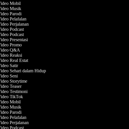
Video Mobil
Video Musik
Video Parodi
Video Pelafalan
Video Perjalanan
Video Podcast
Video Podcast
Video Presentasi
Video Promo
 Video Q&A
Video Reaksi
Video Real Estat
Video Satir
Video Sehari dalam Hidup
Video Seni
Video Storytime
Video Teaser
Video Testimoni
Video TikTok
Video Mobil
Video Musik
Video Parodi
Video Pelafalan
Video Perjalanan
Video Podcast