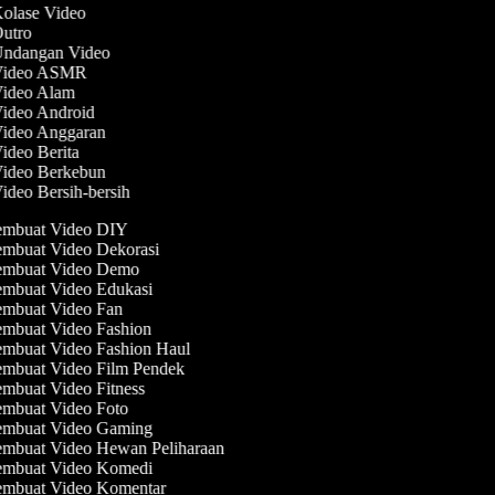
Kolase Video
Outro
 Undangan Video
 Video ASMR
Video Alam
Video Android
Video Anggaran
Video Berita
Video Berkebun
Video Bersih-bersih
mbuat Video DIY
mbuat Video Dekorasi
mbuat Video Demo
mbuat Video Edukasi
mbuat Video Fan
mbuat Video Fashion
mbuat Video Fashion Haul
mbuat Video Film Pendek
mbuat Video Fitness
mbuat Video Foto
mbuat Video Gaming
mbuat Video Hewan Peliharaan
mbuat Video Komedi
mbuat Video Komentar