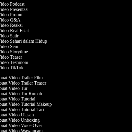
Video Podcast
Video Presentasi
Video Promo
 Video Q&A
Video Reaksi
Video Real Estat
Video Satir
Video Sehari dalam Hidup
Video Seni
Video Storytime
Video Teaser
Video Testimoni
Video TikTok
at Video Trailer Film
at Video Trailer Teaser
uat Video Tur
uat Video Tur Rumah
at Video Tutorial
at Video Tutorial Makeup
at Video Tutorial Tari
uat Video Ulasan
uat Video Unboxing
uat Video Voice Over
uat Video Wawancara