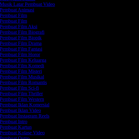
Musik Latar Pembuat Video
Pembuat Animasi
Pembuat Film
Pembuat Film
Pembuat Film Aksi
Pembuat Film Biografi
Pembuat Film Biopik
Pembuat Film Drama
Pembuat Film Fantasi
Pembuat Film Horor
Pembuat Film Keluarga
Pembuat Film Komedi
Pembuat Film Misteri
Pembuat Film Musikal
Pembuat Film Romantis
Pembuat Film Sci-fi
Pembuat Film Thriller
Pembuat Film Western
Pembuat Iklan Komersial
Pembuat Iklan Video
Pembuat Instagram Reels
Pembuat Intro
Pembuat Kartun
Pembuat Kolase Video
Pembuat Outro