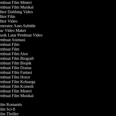
mbuat Film Misteri
mbuat Film Musikal
itor Dubbing Video
itor Film
itor Video
nerator Auto-Subtitle
c Video Maker
sik Latar Pembuat Video
mbuat Animasi
mbuat Film
mbuat Film
mbuat Film Aksi
mbuat Film Biografi
mbuat Film Biopik
mbuat Film Drama
mbuat Film Fantasi
mbuat Film Horor
mbuat Film Keluarga
mbuat Film Komedi
mbuat Film Misteri
mbuat Film Musikal
Film Romantis
ilm Sci-fi
ilm Thriller