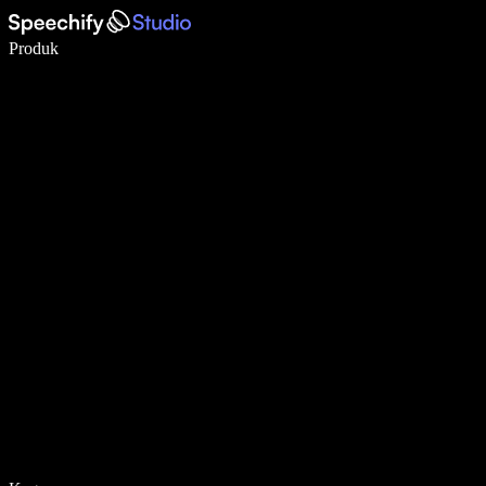
Menulis 5× lebih cepat dengan dikte suara
Produk
Pelajari lebih lanjut