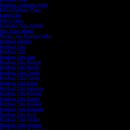
Pembuat Undangan Video
Editor Dubbing Video
Editor Film
Editor Video
Generator Auto-Subtitle
Mac Video Maker
Musik Latar Pembuat Video
Pembuat Animasi
Pembuat Film
Pembuat Film
Pembuat Film Aksi
Pembuat Film Biografi
Pembuat Film Biopik
Pembuat Film Drama
Pembuat Film Fantasi
Pembuat Film Horor
Pembuat Film Keluarga
Pembuat Film Komedi
Pembuat Film Misteri
Pembuat Film Musikal
Pembuat Film Romantis
Pembuat Film Sci-fi
Pembuat Film Thriller
Pembuat Film Western
Pembuat Iklan Komersial