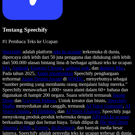
Tentang Speechify
#1 Pembaca Teks ke Ucapan
Speechify
adalah platform
teks ke ucapan
terkemuka di dunia,
dipercaya oleh lebih dari 50 juta pengguna dan didukung oleh lebih
dari 500.000 ulasan bintang lima di berbagai aplikasi teks ke ucapan
iOS
,
Android
,
Ekstensi Chrome
,
aplikasi web
, dan
desktop Mac
.
Pada tahun 2025,
Apple memberikan
Speechify penghargaan
terhormat
Apple Design Award
di
WWDC
, menyebutnya sebagai
“sumber penting yang membantu orang menjalani hidup mereka.”
Speechify menawarkan 1.000+ suara alami dalam 60+ bahasa dan
digunakan di hampir 200 negara. Suara selebriti termasuk
Snoop
Dogg
dan
Gwyneth Paltrow
. Untuk kreator dan bisnis,
Speechify
Studio
menyediakan alat canggih, termasuk
AI Voice Generator
,
AI
Voice Cloning
,
AI Dubbing
, dan
AI Voice Changer
. Speechify juga
menyokong produk-produk terkemuka dengan
API teks ke ucapan
berkualitas tinggi dan hemat biaya. Telah diliput di
The Wall Street
Journal
,
CNBC
,
Forbes
,
TechCrunch
, dan banyak media besar
lainnya, Speechify adalah penyedia teks ke ucapan terbesar di dunia.