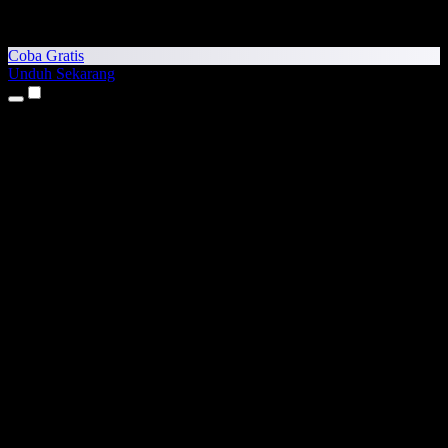
Coba Gratis
Unduh Sekarang
Produk
Teks ke Suara
Aplikasi iPhone & iPad
Aplikasi Android
Ekstensi Chrome
Ekstensi Edge
Aplikasi Web
Aplikasi Mac
Aplikasi Windows