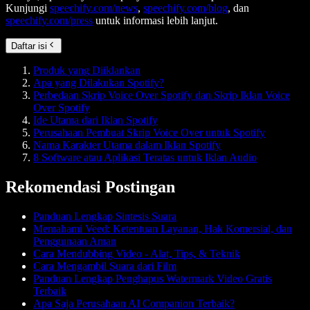
Kunjungi
speechify.com/news
,
speechify.com/blog
, dan
speechify.com/press
untuk informasi lebih lanjut.
Daftar isi
Produk yang Diiklankan
Apa yang Dilakukan Spotify?
Perbedaan Skrip Voice Over Spotify dan Skrip Iklan Voice
Over Spotify
Ide Utama dari Iklan Spotify
Perusahaan Pembuat Skrip Voice Over untuk Spotify
Nama Karakter Utama dalam Iklan Spotify
8 Software atau Aplikasi Teratas untuk Iklan Audio
Rekomendasi Postingan
Panduan Lengkap Sintesis Suara
Memahami Veed: Ketentuan Layanan, Hak Komersial, dan
Penggunaan Aman
Cara Mendubbing Video - Alat, Tips, & Teknik
Cara Mengambil Suara dari Film
Panduan Lengkap Penghapus Watermark Video Gratis
Terbaik
Apa Saja Perusahaan AI Companion Terbaik?