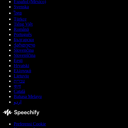
Español (México)
Svenska
ไทย
Türkçe
Tiếng Việt
Română
Português
Български
ქართული
Slovenčina
Slovenščina
Eesti
Hrvatski
Ελληνικά
Lietuvių
עברית
বাংলা
Català
Bahasa Melayu
اردو
Preferensi Cookie