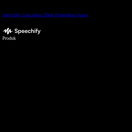
Speechify Luncurkan Dikte Pengetikan Suara
Menulis 5× lebih cepat dengan dikte suara
Produk
Pelajari lebih lanjut