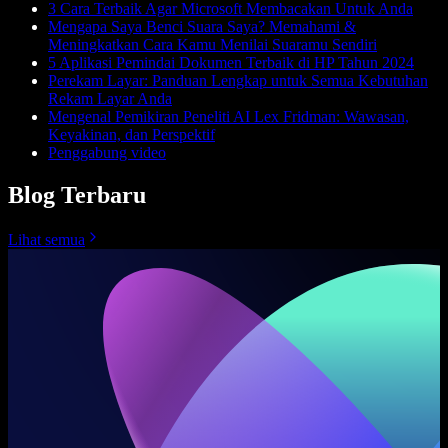
3 Cara Terbaik Agar Microsoft Membacakan Untuk Anda
Mengapa Saya Benci Suara Saya? Memahami &
Meningkatkan Cara Kamu Menilai Suaramu Sendiri
5 Aplikasi Pemindai Dokumen Terbaik di HP Tahun 2024
Perekam Layar: Panduan Lengkap untuk Semua Kebutuhan
Rekam Layar Anda
Mengenal Pemikiran Peneliti AI Lex Fridman: Wawasan,
Keyakinan, dan Perspektif
Penggabung video
Blog Terbaru
Lihat semua