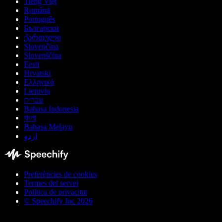
Tiếng Việt
Română
Português
Български
ქართული
Slovenčina
Slovenščina
Eesti
Hrvatski
Ελληνικά
Lietuvių
עברית
Bahasa Indonesia
বাংলা
Bahasa Melayu
اردو
Preferències de cookies
Termes del servei
Política de privacitat
© Speechify Inc 2026