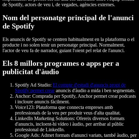
de Spotify, actors de veu i, de vegades, agències externes.
Nom del personatge principal de l'anunci
de Spotify
Els anuncis de Spotify se centren habitualment en la plataforma o el
producte i no solen tenir un personatge principal. Normalment,
l'actor de veu fa de narrador, guiant l'oient pel relat de l'anunci.
Els 8 millors programes o apps per a
publicitat d'àudio
Spotify Ad Studio
:
El compte d'estudi d'anuncis propi de
Spotify permet crear
anuncis d'àudio a mida i ben segmentats.
Anchor
: Comprada per Spotify, Anchor permet crear podcasts
i incloure anuncis fàcilment.
Voice123
: Plataforma que connecta empreses amb
professionals de la veu per produir veus d'alta qualitat.
LinkedIn Marketing Solutions
: Ofereix diversos formats
d'anuncis, incloent-hi vídeo i àudio, per arribar al públic
professional de LinkedIn.
Google Ads
: Admet formats d'anunci variats, també àudio, per