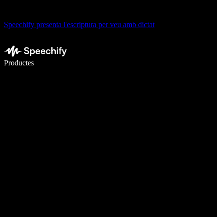
Speechify presenta l'escriptura per veu amb dictat
Escriu 5× més ràpid amb la veu
Productes
Més informació