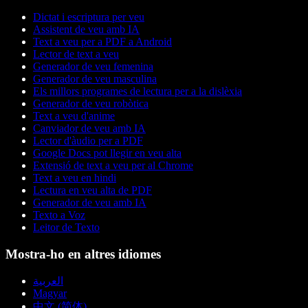
Dictat i escriptura per veu
Assistent de veu amb IA
Text a veu per a PDF a Android
Lector de text a veu
Generador de veu femenina
Generador de veu masculina
Els millors programes de lectura per a la dislèxia
Generador de veu robòtica
Text a veu d'anime
Canviador de veu amb IA
Lector d'àudio per a PDF
Google Docs pot llegir en veu alta
Extensió de text a veu per al Chrome
Text a veu en hindi
Lectura en veu alta de PDF
Generador de veu amb IA
Texto a Voz
Leitor de Texto
Mostra-ho en altres idiomes
العربية
Magyar
中文 (简体)