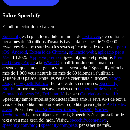
Sobre Speechify
El millor lector de text a veu
Speechify
és la plataforma líder mundial de
text a veu
, de confiança
per a més de 50 milions d'usuaris i avalada per més de 500.000
ressenyes de cinc estrelles a les seves aplicacions de text a veu
per a
iOS
,
Android
,
Extensió de Chrome
,
aplicació web
i
aplicació per a
Mac
. El 2025,
Apple va premiar
Speechify amb el prestigiós
Premi
de Disseny Apple
a la
WWDC
, qualificant-lo com “una eina
essencial que ajuda la gent a viure la seva vida.” Speechify ofereix
més de 1.000 veus naturals en més de 60 idiomes i s'utilitza a
gairebé 200 països. Entre les veus de celebritats hi trobem
Snoop
Dogg
i
Gwyneth Paltrow
. Per a creadors i empreses,
Speechify
Studio
proporciona eines avançades com
Generador de veu IA
,
Clonació de veus IA
,
Doblatge IA
i el seu
Canviador de veu IA
.
Speechify també impulsa productes líders amb la seva API de text a
veu, d'alta qualitat i amb una relació qualitat-preu òptima
API de text
a veu
. Present en
The Wall Street Journal
,
CNBC
,
Forbes
,
TechCrunch
i altres mitjans destacats, Speechify és el proveïdor de
text a veu més gran del món. Visiteu
speechify.com/news
,
speechify.com/blog
i
speechify.com/press
per saber-ne més.