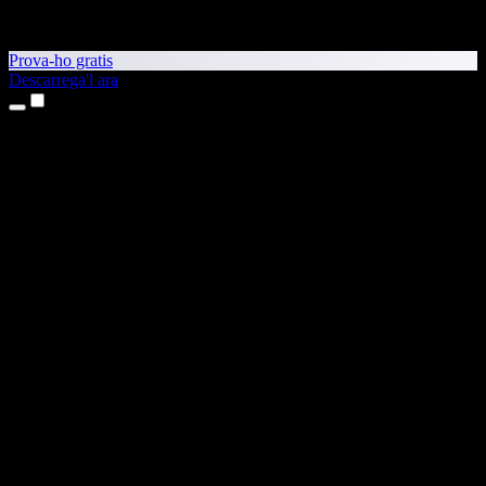
Prova-ho gratis
Descarrega'l ara
Productes
Text a veu
Aplicacions per a iPhone i iPad
Aplicació per a Android
Extensió per al Chrome
Extensió per a l'Edge
Aplicació web
Aplicació per al Mac
Aplicació per al Windows