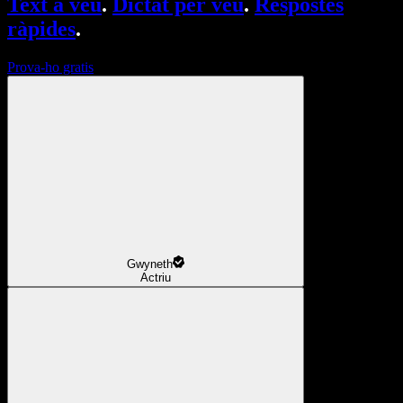
Text a veu
.
Dictat per veu
.
Respostes
ràpides
.
Prova-ho gratis
Gwyneth
Actriu