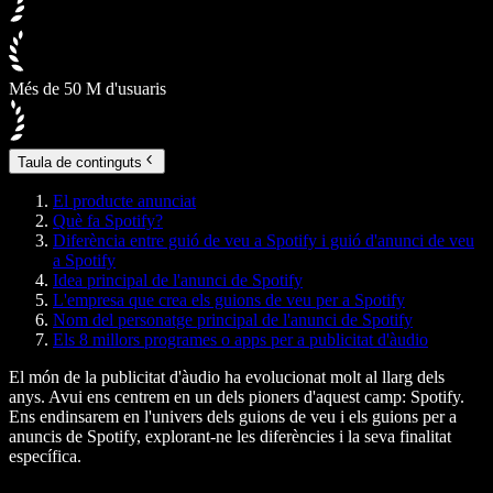
Més de 50 M d'usuaris
Taula de continguts
El producte anunciat
Què fa Spotify?
Diferència entre guió de veu a Spotify i guió d'anunci de veu
a Spotify
Idea principal de l'anunci de Spotify
L'empresa que crea els guions de veu per a Spotify
Nom del personatge principal de l'anunci de Spotify
Els 8 millors programes o apps per a publicitat d'àudio
El món de la publicitat d'àudio ha evolucionat molt al llarg dels
anys. Avui ens centrem en un dels pioners d'aquest camp: Spotify.
Ens endinsarem en l'univers dels guions de veu i els guions per a
anuncis de Spotify, explorant-ne les diferències i la seva finalitat
específica.