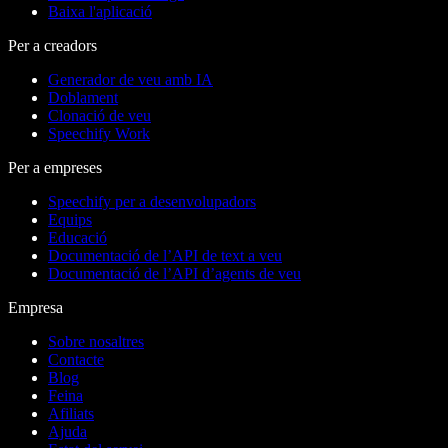
Baixa l'aplicació
Per a creadors
Generador de veu amb IA
Doblament
Clonació de veu
Speechify Work
Per a empreses
Speechify per a desenvolupadors
Equips
Educació
Documentació de l’API de text a veu
Documentació de l’API d’agents de veu
Empresa
Sobre nosaltres
Contacte
Blog
Feina
Afiliats
Ajuda