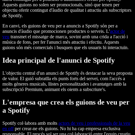
Aquests guions no solen ser promocionals, sinó que tenen per
objectiu oferir contingut d'àudio de qualitat i atractiu als subscriptors
de Spotify.
En canvi, els guions de veu per a anuncis a Spotify són per a
anuncis d'àudio que promocionen productes o serveis. L'
actor de
veu
transmet el missatge de marca, sovint amb una crida a l'acció i
música de fons, per fer l'anunci més atractiu i efectiu. Aquests
guions són més comercials i busquen que els usuaris hi interactuïn.
Idea principal de l'anunci de Spotify
L'objectiu central d'un anunci de Spotify és destacar la seva proposta
de valor. El guió subratlla els punts forts del servei, com l'accés a
molts gèneres musicals, llistes personalitzades i avantatges amb la
subscripció Premium, animant els oients a subscriure's.
L'empresa que crea els guions de veu per
a Spotify
Spotify col·labora amb molts
actors de veu i professionals de la veu
en off
per crear-ne els guions. No hi ha cap empresa exclusiva
responsable. El procés sol ser una col·laboració entre l'equip creatiu