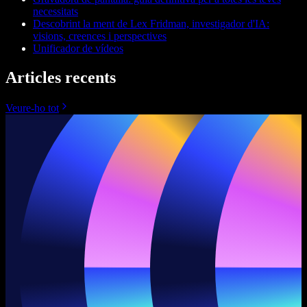
necessitats
Descobrint la ment de Lex Fridman, investigador d'IA:
visions, creences i perspectives
Unificador de vídeos
Articles recents
Veure-ho tot