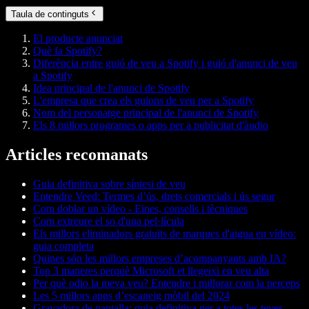
Taula de continguts
El producte anunciat
Què fa Spotify?
Diferència entre guió de veu a Spotify i guió d'anunci de veu
a Spotify
Idea principal de l'anunci de Spotify
L'empresa que crea els guions de veu per a Spotify
Nom del personatge principal de l'anunci de Spotify
Els 8 millors programes o apps per a publicitat d'àudio
Articles recomanats
Guia definitiva sobre síntesi de veu
Entendre Veed: Termes d’ús, drets comercials i ús segur
Com doblar un vídeo - Eines, consells i tècniques
Com extreure el so d'una pel·lícula
Els millors eliminadors gratuïts de marques d'aigua en vídeo:
guia completa
Quines són les millors empreses d’acompanyants amb IA?
Top 3 maneres perquè Microsoft et llegeixi en veu alta
Per què odio la meva veu? Entendre i millorar com la perceps
Les 5 millors apps d’escaneig mòbil del 2024
Gravadora de pantalla: guia definitiva per a totes les teves