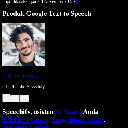
Dipublikasikan pada
8 November 2023
•
TTS
Produk Google Text to Speech
Cliff Weitzman
CEO/Pendiri Speechify
Speechify, asisten
AI Suara
Anda
Teks ke Ucapan
.
Pengetikan Suara
.
Jawaban Cepat
.