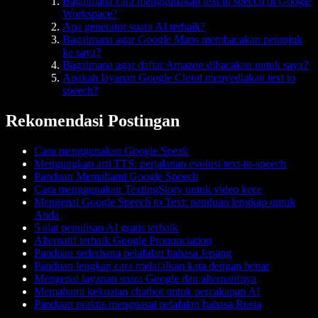
Bagaimana cara menggunakan text to speech di Google
Workspace?
Apa generator suara AI terbaik?
Bagaimana agar Google Maps membacakan petunjuk
ke saya?
Bagaimana agar daftar Amazon dibacakan untuk saya?
Apakah layanan Google Cloud menyediakan text to
speech?
Rekomendasi Postingan
Cara menggunakan Google Speak
Mengungkap arti TTS: perjalanan evolusi text-to-speech
Panduan Memahami Google Speech
Cara menggunakan TextingStory untuk video kece
Mengenal Google Speech to Text: panduan lengkap untuk
Anda
5 alat penulisan AI gratis terbaik
Alternatif terbaik Google Pronunciation
Panduan sederhana pelafalan bahasa Jepang
Panduan lengkap cara melafalkan kata dengan benar
Mengenal layanan suara Google dan alternatifnya
Memahami kekuatan chatbot untuk percakapan AI
Panduan praktis menguasai pelafalan bahasa Rusia