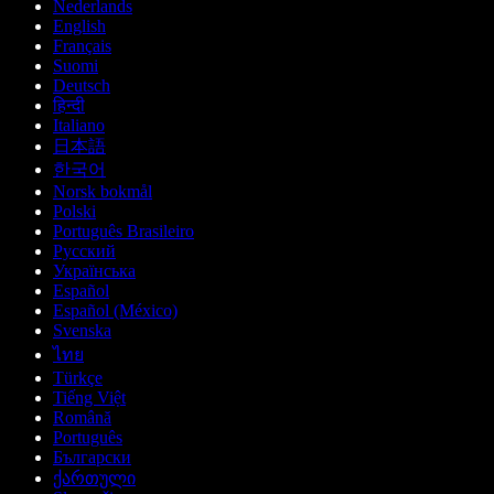
Nederlands
English
Français
Suomi
Deutsch
हिन्दी
Italiano
日本語
한국어
Norsk bokmål
Polski
Português Brasileiro
Русский
Українська
Español
Español (México)
Svenska
ไทย
Türkçe
Tiếng Việt
Română
Português
Български
ქართული