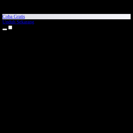
Coba Gratis
Unduh Sekarang
Produk
Teks ke Suara
Aplikasi iPhone & iPad
Aplikasi Android
Ekstensi Chrome
Ekstensi Edge
Aplikasi Web
Aplikasi Mac
Aplikasi Windows