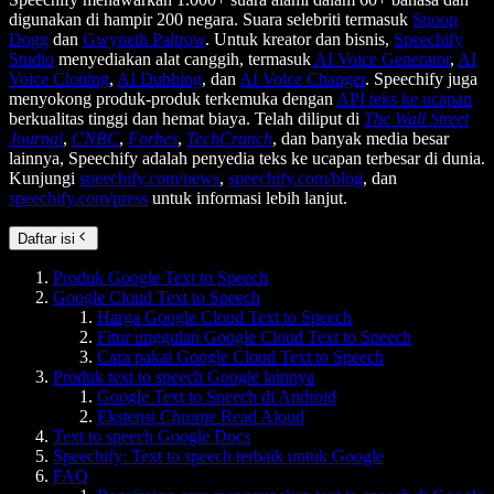
digunakan di hampir 200 negara. Suara selebriti termasuk
Snoop
Dogg
dan
Gwyneth Paltrow
. Untuk kreator dan bisnis,
Speechify
Studio
menyediakan alat canggih, termasuk
AI Voice Generator
,
AI
Voice Cloning
,
AI Dubbing
, dan
AI Voice Changer
. Speechify juga
menyokong produk-produk terkemuka dengan
API teks ke ucapan
berkualitas tinggi dan hemat biaya. Telah diliput di
The Wall Street
Journal
,
CNBC
,
Forbes
,
TechCrunch
, dan banyak media besar
lainnya, Speechify adalah penyedia teks ke ucapan terbesar di dunia.
Kunjungi
speechify.com/news
,
speechify.com/blog
, dan
speechify.com/press
untuk informasi lebih lanjut.
Daftar isi
Produk Google Text to Speech
Google Cloud Text to Speech
Harga Google Cloud Text to Speech
Fitur unggulan Google Cloud Text to Speech
Cara pakai Google Cloud Text to Speech
Produk text to speech Google lainnya
Google Text to Speech di Android
Ekstensi Chrome Read Aloud
Text to speech Google Docs
Speechify: Text to speech terbaik untuk Google
FAQ