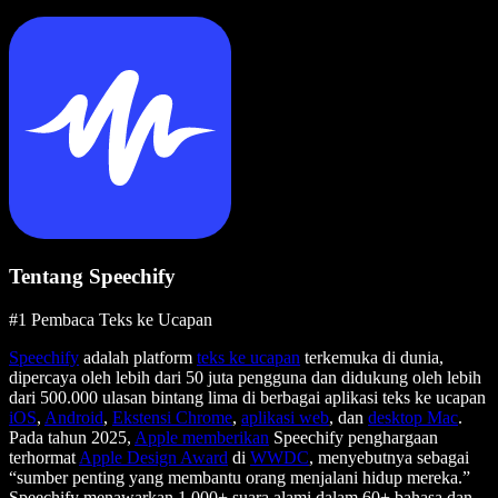
Tentang Speechify
#1 Pembaca Teks ke Ucapan
Speechify
adalah platform
teks ke ucapan
terkemuka di dunia,
dipercaya oleh lebih dari 50 juta pengguna dan didukung oleh lebih
dari 500.000 ulasan bintang lima di berbagai aplikasi teks ke ucapan
iOS
,
Android
,
Ekstensi Chrome
,
aplikasi web
, dan
desktop Mac
.
Pada tahun 2025,
Apple memberikan
Speechify penghargaan
terhormat
Apple Design Award
di
WWDC
, menyebutnya sebagai
“sumber penting yang membantu orang menjalani hidup mereka.”
Speechify menawarkan 1.000+ suara alami dalam 60+ bahasa dan