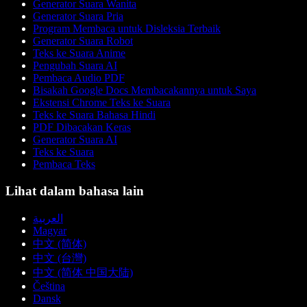
Generator Suara Wanita
Generator Suara Pria
Program Membaca untuk Disleksia Terbaik
Generator Suara Robot
Teks ke Suara Anime
Pengubah Suara AI
Pembaca Audio PDF
Bisakah Google Docs Membacakannya untuk Saya
Ekstensi Chrome Teks ke Suara
Teks ke Suara Bahasa Hindi
PDF Dibacakan Keras
Generator Suara AI
Teks ke Suara
Pembaca Teks
Lihat dalam bahasa lain
العربية
Magyar
中文 (简体)
中文 (台灣)
中文 (简体 中国大陆)
Čeština
Dansk