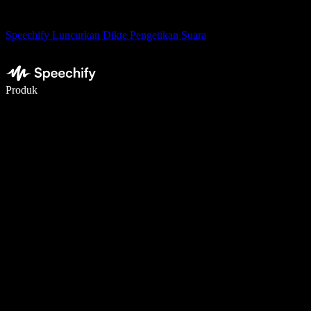
Speechify Luncurkan Dikte Pengetikan Suara
Menulis 5× lebih cepat dengan dikte suara
Produk
Pelajari lebih lanjut