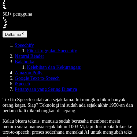
50J+ pengguna
Daftar isi
Speechify
Fitur Unggulan Speechify
Natural Reader
Balabolka
Kelebihan dan Kekurangan:
Amazon Polly
Google Text-to-Speech
iSpeech
Pertanyaan yang Sering Ditanya
Text to Speech sudah ada sejak lama. Ini mungkin bikin banyak
orang kaget. Siap? Teknologi ini sudah ada sejak akhir 1950-an dan
pertama kali dikembangkan di Jepang.
Kalau bicara teknis, manusia sudah berusaha membuat mesin
meniru suara manusia sejak tahun 1003 M, tapi di sini kita fokus ke
text-to-speech; proses sederhana memakai AI untuk mengubah teks