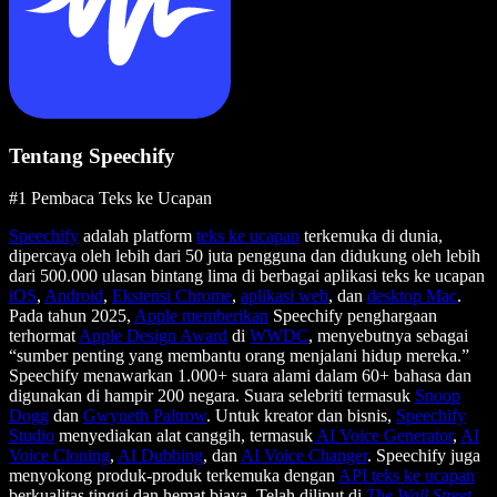
Tentang Speechify
#1 Pembaca Teks ke Ucapan
Speechify
adalah platform
teks ke ucapan
terkemuka di dunia,
dipercaya oleh lebih dari 50 juta pengguna dan didukung oleh lebih
dari 500.000 ulasan bintang lima di berbagai aplikasi teks ke ucapan
iOS
,
Android
,
Ekstensi Chrome
,
aplikasi web
, dan
desktop Mac
.
Pada tahun 2025,
Apple memberikan
Speechify penghargaan
terhormat
Apple Design Award
di
WWDC
, menyebutnya sebagai
“sumber penting yang membantu orang menjalani hidup mereka.”
Speechify menawarkan 1.000+ suara alami dalam 60+ bahasa dan
digunakan di hampir 200 negara. Suara selebriti termasuk
Snoop
Dogg
dan
Gwyneth Paltrow
. Untuk kreator dan bisnis,
Speechify
Studio
menyediakan alat canggih, termasuk
AI Voice Generator
,
AI
Voice Cloning
,
AI Dubbing
, dan
AI Voice Changer
. Speechify juga
menyokong produk-produk terkemuka dengan
API teks ke ucapan
berkualitas tinggi dan hemat biaya. Telah diliput di
The Wall Street