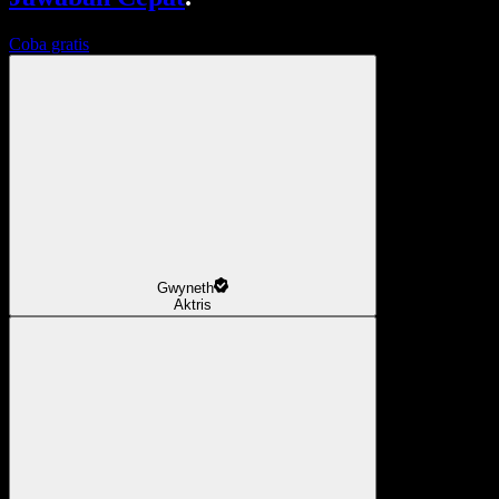
Coba gratis
Gwyneth
Aktris