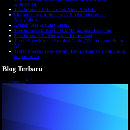
Aplikasinya
Teks ke Suara Terbaik untuk Video YouTube
Eloquence Text to Speech 1.2.9 APK: Merevolusi
Aksesibilitas
Apakah Teks ke Suara Gratis?
Teks ke Suara di Pixel 7 Pro: Mengungkap Keajaiban
Teks ke Suara AI: Merevolusi Komunikasi
Text to Speech Veed: Revolusi Editing Video dengan Suara
AI
Text to Speech di PowerPoint: Bikin Presentasi Lebih Hidup
dengan Suara
Blog Terbaru
Lihat semua