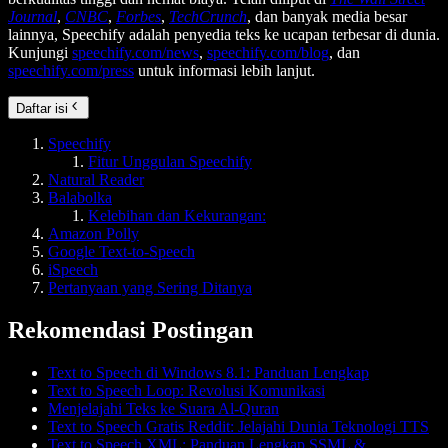
Journal
,
CNBC
,
Forbes
,
TechCrunch
, dan banyak media besar
lainnya, Speechify adalah penyedia teks ke ucapan terbesar di dunia.
Kunjungi
speechify.com/news
,
speechify.com/blog
, dan
speechify.com/press
untuk informasi lebih lanjut.
Daftar isi
Speechify
Fitur Unggulan Speechify
Natural Reader
Balabolka
Kelebihan dan Kekurangan:
Amazon Polly
Google Text-to-Speech
iSpeech
Pertanyaan yang Sering Ditanya
Rekomendasi Postingan
Text to Speech di Windows 8.1: Panduan Lengkap
Text to Speech Loop: Revolusi Komunikasi
Menjelajahi Teks ke Suara Al-Quran
Text to Speech Gratis Reddit: Jelajahi Dunia Teknologi TTS
Text to Speech XML: Panduan Lengkap SSML &