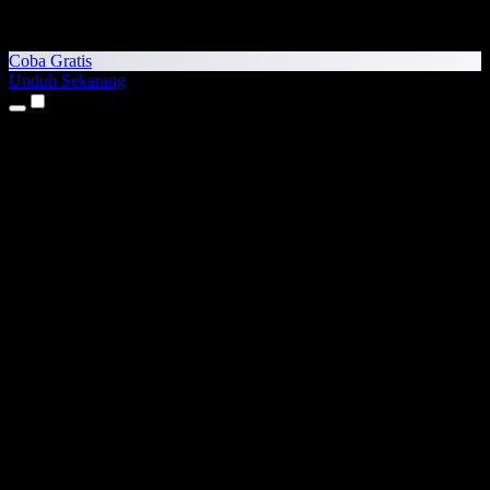
Coba Gratis
Unduh Sekarang
Produk
Teks ke Suara
Aplikasi iPhone & iPad
Aplikasi Android
Ekstensi Chrome
Ekstensi Edge
Aplikasi Web
Aplikasi Mac
Aplikasi Windows