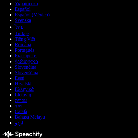
Українська
Español
Español (México)
Svenska
ไทย
Türkçe
Tiếng Việt
Română
Português
Български
ქართული
Slovenčina
Slovenščina
Eesti
Hrvatski
Ελληνικά
Lietuvių
עברית
বাংলা
Català
Bahasa Melayu
اردو