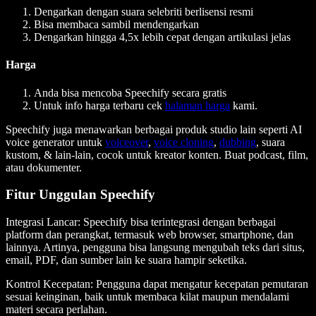
Dengarkan dengan suara selebriti berlisensi resmi
Bisa membaca sambil mendengarkan
Dengarkan hingga 4,5x lebih cepat dengan artikulasi jelas
Harga
Anda bisa mencoba Speechify secara gratis
Untuk info harga terbaru cek
halaman harga
kami.
Speechify juga menawarkan berbagai produk studio lain seperti AI
voice generator untuk
voiceover
,
voice cloning
,
dubbing
, suara
kustom, & lain-lain, cocok untuk kreator konten. Buat podcast, film,
atau dokumenter.
Fitur Unggulan Speechify
Integrasi Lancar
: Speechify bisa terintegrasi dengan berbagai
platform dan perangkat, termasuk web browser, smartphone, dan
lainnya. Artinya, pengguna bisa langsung mengubah teks dari situs,
email, PDF, dan sumber lain ke suara hampir seketika.
Kontrol Kecepatan
: Pengguna dapat mengatur kecepatan pemutaran
sesuai keinginan, baik untuk membaca kilat maupun mendalami
materi secara perlahan.