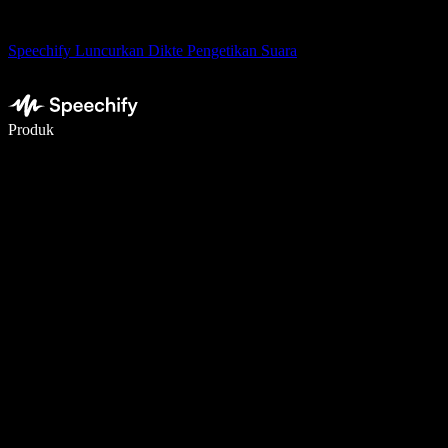
Speechify Luncurkan Dikte Pengetikan Suara
Menulis 5× lebih cepat dengan dikte suara
Produk
Pelajari lebih lanjut