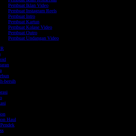
Pembuat Iklan Video
Pembuat Instagram Reels
Pembuat Intro
Pembuat Kartun
Pembuat Kolase Video
Pembuat Outro
Pembuat Undangan Video
SMR
am
roid
garan
ta
kebun
ih-bersih
Y
orasi
mo
kasi
hion
hion Haul
m Pendek
ess
o