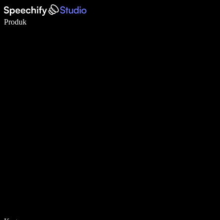
Menulis 5× lebih cepat dengan dikte suara
Produk
Pelajari lebih lanjut