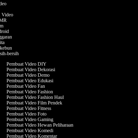
ideo
n Video
ASMR
lam
ndroid
nggaran
rita
erkebun
rsih-bersih
Pembuat Video DIY
Pembuat Video Dekorasi
Pembuat Video Demo
Pembuat Video Edukasi
Pembuat Video Fan
Pembuat Video Fashion
Pembuat Video Fashion Haul
Pembuat Video Film Pendek
Pembuat Video Fitness
Pembuat Video Foto
Pembuat Video Gaming
Pembuat Video Hewan Peliharaan
Pembuat Video Komedi
Pembuat Video Komentar