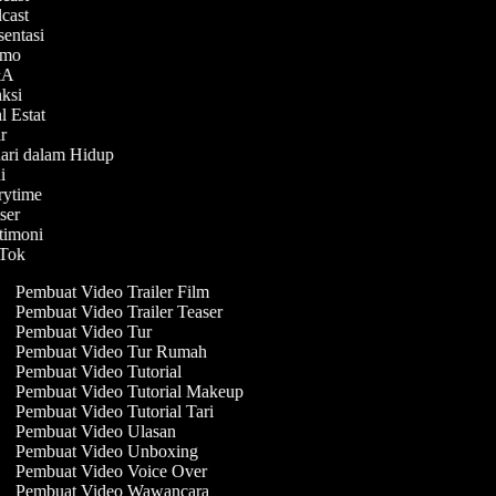
dcast
sentasi
romo
Q&A
aksi
al Estat
ir
hari dalam Hidup
ni
orytime
aser
stimoni
ikTok
Pembuat Video Trailer Film
Pembuat Video Trailer Teaser
Pembuat Video Tur
Pembuat Video Tur Rumah
Pembuat Video Tutorial
Pembuat Video Tutorial Makeup
Pembuat Video Tutorial Tari
Pembuat Video Ulasan
Pembuat Video Unboxing
Pembuat Video Voice Over
Pembuat Video Wawancara