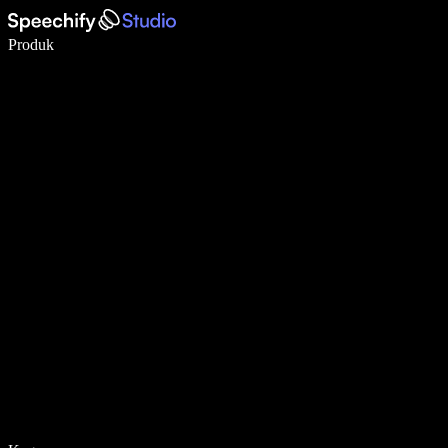
Menulis 5× lebih cepat dengan dikte suara
Produk
Pelajari lebih lanjut