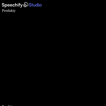
Píšte 5× rýchlejšie pomocou hlasového diktovania
Produkty
Zistiť viac