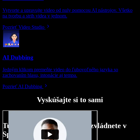
Vytvorte a upravujte video od nuly pomocou AI nástrojov. Všetko
na tvorbu a strih videa v jednom.
Pozrieť Video Studio
AI Dubbing
Jedným klikom premeňte video do ľubovoľného jazyka so
zachovaním hlasu, intonácie aj tempa.
Pozrieť AI Dubbing
Vyskúšajte si to sami
Tu je malá ukážka toho, čo zvládnete v
Speechify Studio.