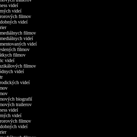
tness videí
erných videí
ororových filmov
udobných videí
trier
omediálnych filmov
omediálnych videí
omentovaných videí
reslených filmov
rátkych filmov
ric videí
uzikálových filmov
ódnych videí
utr
arodických videí
ilmov
ilmov
ilmových biografií
ilmových trailerov
tness videí
erných videí
ororových filmov
udobných videí
trier