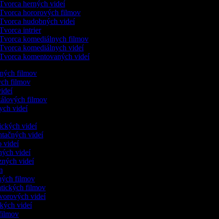
Tvorca herných videí
Tvorca hororových filmov
Tvorca hudobných videí
Tvorca intrier
Tvorca komediálnych filmov
Tvorca komediálnych videí
Tvorca komentovaných videí
lených filmov
kych filmov
 videí
kálových filmov
ych videí
dických videí
ntačných videí
o videí
čných videí
nzných videí
ám
nných filmov
ntických filmov
ovorových videí
ických videí
i filmov