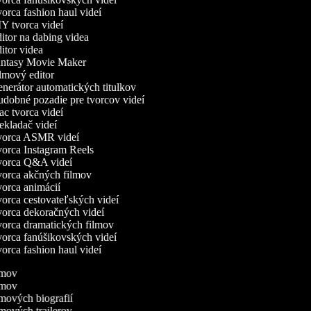
rca fashion haul videí
Y tvorca videí
tor na dabing videa
tor videa
ntasy Movie Maker
lmový editor
nerátor automatických titulkov
dobné pozadie pre tvorcov videí
c tvorca videí
kladač videí
orca ASMR videí
orca Instagram Reels
orca Q&A videí
orca akčných filmov
orca animácií
orca cestovateľských videí
orca dekoračných videí
orca dramatických filmov
orca fanúšikovských videí
rca fashion haul videí
ilmov
ilmov
ilmových biografií
ilmových trailerov