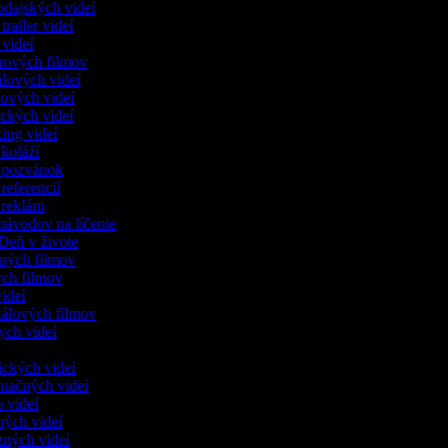
vodajských videí
 trailer videí
r videí
lerových filmov
iálových videí
kových videí
eckých videí
xing videí
 koláží
o pozvánok
 referencií
o reklám
onávodov na líčenie
 Deň v živote
lených filmov
kych filmov
 videí
kálových filmov
ych videí
dických videí
ntačných videí
o videí
čných videí
nzných videí