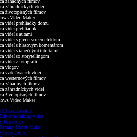
a záhadných filmov
a záhradníckych videí
a životopisných filmov
ows Video Maker
a videí prehliadky domu
a videí prehliadok
a videí s autami
a videí s green screen efektom
a videí s hlasovým komentárom
a videí s tanečnými tutoriálmi
a videí so storytellingom
 videí z fotografií
a vlogov
a vzdelávacích videí
a westernových filmov
a záhadných filmov
a záhradníckych videí
a životopisných filmov
ows Video Maker
DIY tvorca videí
Editor na dabing videa
Editor videa
Fantasy Movie Maker
Filmový editor