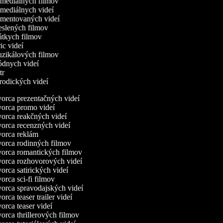
omediálnych filmov
omediálnych videí
omentovaných videí
reslených filmov
rátkych filmov
ric videí
uzikálových filmov
ódnych videí
utr
arodických videí
orca prezentačných videí
orca promo videí
orca reakčných videí
orca recenzných videí
orca reklám
orca rodinných filmov
orca romantických filmov
orca rozhovorových videí
rca satirických videí
rca sci-fi filmov
orca spravodajských videí
rca teaser trailer videí
rca teaser videí
rca thrillerových filmov