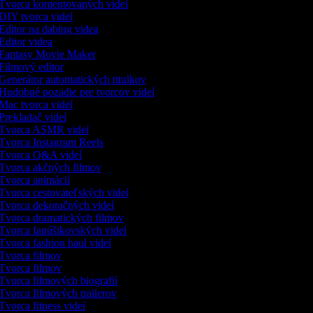
Tvorca komentovaných videí
DIY tvorca videí
Editor na dabing videa
Editor videa
Fantasy Movie Maker
Filmový editor
Generátor automatických titulkov
Hudobné pozadie pre tvorcov videí
Mac tvorca videí
Prekladač videí
Tvorca ASMR videí
Tvorca Instagram Reels
Tvorca Q&A videí
Tvorca akčných filmov
Tvorca animácií
Tvorca cestovateľských videí
Tvorca dekoračných videí
Tvorca dramatických filmov
Tvorca fanúšikovských videí
Tvorca fashion haul videí
Tvorca filmov
Tvorca filmov
Tvorca filmových biografií
Tvorca filmových trailerov
Tvorca fitness videí