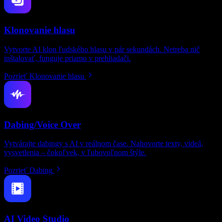
Klonovanie hlasu
Vytvorte AI klon ľudského hlasu v pár sekundách. Netreba nič
inštalovať, funguje priamo v prehliadači.
Pozrieť Klonovanie hlasu
Dabing/Voice Over
Vytvárajte dabingy s AI v reálnom čase. Nahovorte texty, videá,
vysvetlenia – čokoľvek, v ľubovoľnom štýle.
Pozrieť Dabing
AI Video Studio