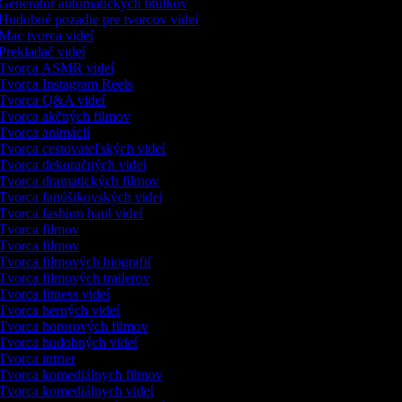
Generátor automatických titulkov
Hudobné pozadie pre tvorcov videí
Mac tvorca videí
Prekladač videí
Tvorca ASMR videí
Tvorca Instagram Reels
Tvorca Q&A videí
Tvorca akčných filmov
Tvorca animácií
Tvorca cestovateľských videí
Tvorca dekoračných videí
Tvorca dramatických filmov
Tvorca fanúšikovských videí
Tvorca fashion haul videí
Tvorca filmov
Tvorca filmov
Tvorca filmových biografií
Tvorca filmových trailerov
Tvorca fitness videí
Tvorca herných videí
Tvorca hororových filmov
Tvorca hudobných videí
Tvorca intrier
Tvorca komediálnych filmov
Tvorca komediálnych videí