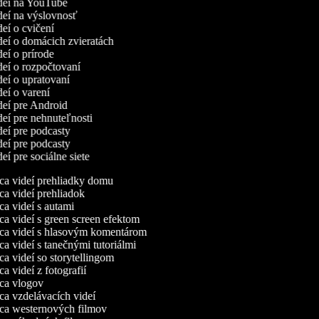
ideí na YouTube
ideí na výslovnosť
deí o cvičení
ideí o domácich zvieratách
deí o prírode
ideí o rozpočtovaní
ideí o upratovaní
ideí o varení
ideí pre Android
ideí pre nehnuteľnosti
ideí pre podcasty
ideí pre podcasty
deí pre sociálne siete
a videí prehliadky domu
a videí prehliadok
a videí s autami
a videí s green screen efektom
a videí s hlasovým komentárom
a videí s tanečnými tutoriálmi
a videí so storytellingom
 videí z fotografií
a vlogov
a vzdelávacích videí
a westernových filmov