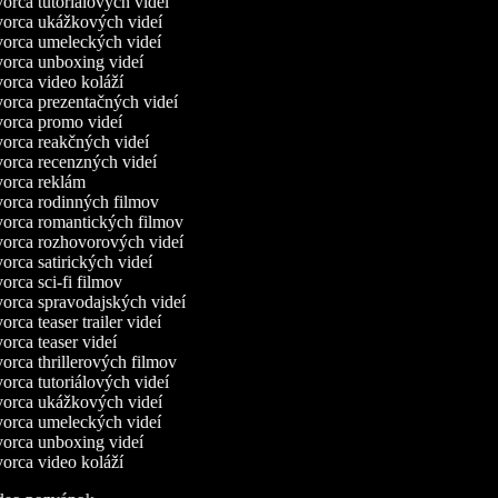
rca tutoriálových videí
orca ukážkových videí
orca umeleckých videí
orca unboxing videí
orca video koláží
orca prezentačných videí
orca promo videí
orca reakčných videí
orca recenzných videí
orca reklám
orca rodinných filmov
orca romantických filmov
orca rozhovorových videí
rca satirických videí
rca sci-fi filmov
orca spravodajských videí
rca teaser trailer videí
rca teaser videí
rca thrillerových filmov
rca tutoriálových videí
orca ukážkových videí
orca umeleckých videí
orca unboxing videí
orca video koláží