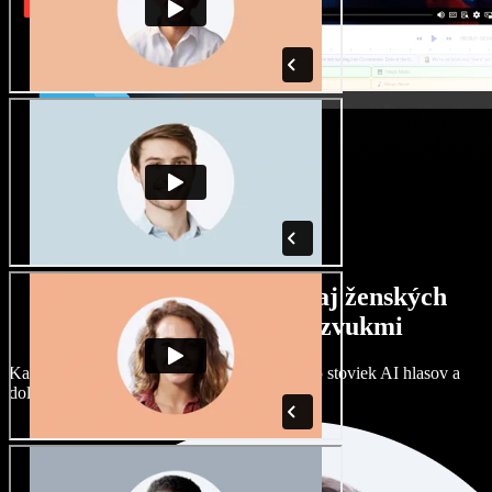
Široký výber mužských aj ženských
hlasov s rôznymi prízvukmi
Každý projekt môže znieť inak. Vyberte si zo stoviek AI hlasov a
dolaďte si ich podľa seba.