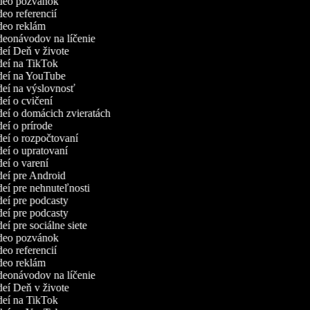
ideo pozvánok
deo referencií
ideo reklám
ideonávodov na líčenie
ideí Deň v živote
ideí na TikTok
ideí na YouTube
ideí na výslovnosť
deí o cvičení
ideí o domácich zvieratách
deí o prírode
ideí o rozpočtovaní
ideí o upratovaní
ideí o varení
ideí pre Android
ideí pre nehnuteľnosti
ideí pre podcasty
ideí pre podcasty
deí pre sociálne siete
ideo pozvánok
deo referencií
ideo reklám
ideonávodov na líčenie
ideí Deň v živote
ideí na TikTok