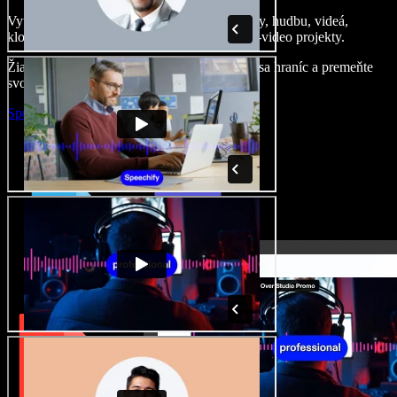
Vytvárajte dabingy, pridajte bezplatné obrázky, hudbu, videá,
klonujte svoj hlas – postavíte pôsobivé audio-video projekty.
Žiadne učenie, všetko v prehliadači – zbavte sa hraníc a premeňte
svoje nápady na realitu.
Spustiť Studio