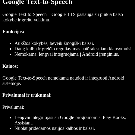
Google Text-to-Speech
Google Text-to-Speech – Google TTS paslauga su puikia balso
kokybe ir greitu veikimu.
Funkcijos
:
Aukštos kokybės, beveik žmogiški balsai.
Daug kalbų ir greičio reguliavimas natūralesniam klausymuisi.
Nemokama, lengvai integruojama į Android įrenginius.
Kainos
:
Google Text-to-Speech nemokama naudoti ir integruoti Android
sistemoje.
Privalumai ir trūkumai:
Privalumai:
Lengvai integruojasi su Google programomis: Play Books,
Assistant.
Nuolat pridedamos naujos kalbos ir balsai.