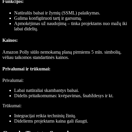
Funkcijos
:
Natūralūs balsai ir žymių (SSML) palaikymas.
Galima konfigūruoti tartį ir garsumą.
Apmokėjimas už naudojimą – tinka projektams nuo mažų iki
labai didelių.
Kainos
:
Amazon Polly siūlo nemokamą planą pirmiems 5 mln. simbolių,
vėliau taikomos standartinės kainos.
Privalumai ir trūkumai
:
Privalumai:
Labai natūraliai skambantys balsai.
Didelis pritaikomumas: kvėpavimas, šnabždesys ir kt.
Trūkumai:
Integracijai reikia techninių žinių.
Dideliems projektams kaina gali išaugti.