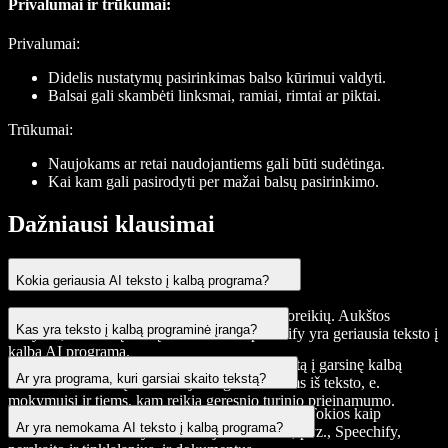
Privalumai ir trūkumai:
Privalumai:
Didelis nustatymų pasirinkimas balso kūrimui valdyti.
Balsai gali skambėti linksmai, ramiai, rimtai ar piktai.
Trūkumai:
Naujokams ar retai naudojantiems gali būti sudėtinga.
Kai kam gali pasirodyti per mažai balsų pasirinkimo.
Dažniausi klausimai
Kokia geriausia AI teksto į kalbą programa?
Geriausia AI TTS programa priklauso nuo poreikių. Aukštos
Kas yra teksto į kalbą programinė įranga?
kokybės, natūralių balsų ieškantiems Speechify yra geriausia teksto į
kalbą AI programa.
Teksto į kalbą programa paverčia rašytinį tekstą į garsinę kalbą
Ar yra programa, kuri garsiai skaito tekstą?
naudodama sintezę. Ji naudojama garso failams iš teksto, e.
mokymuisi ir tiems, kam reikia geresnio turinio prieinamumo.
Taip, daug TTS programų skaito tekstą garsiai. Tokios kaip
Ar yra nemokama AI teksto į kalbą programa?
Microsoft Word skaitymo funkcija ar atskiros, pvz., Speechify,