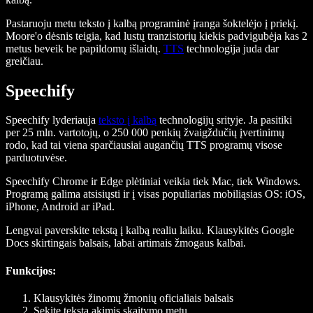
Pastaruoju metu teksto į kalbą programinė įranga šoktelėjo į priekį.
Moore'o dėsnis teigia, kad lustų tranzistorių kiekis padvigubėja kas 2
metus beveik be papildomų išlaidų.
TTS
technologija juda dar
greičiau.
Speechify
Speechify lyderiauja
teksto į kalbą
technologijų srityje. Ja pasitiki
per 25 mln. vartotojų, o 250 000 penkių žvaigždučių įvertinimų
rodo, kad tai viena sparčiausiai augančių TTS programų visose
parduotuvėse.
Speechify Chrome ir Edge plėtiniai veikia tiek Mac, tiek Windows.
Programą galima atsisiųsti ir į visas populiarias mobiliąsias OS: iOS,
iPhone, Android ar iPad.
Lengvai paverskite tekstą į kalbą realiu laiku. Klausykitės Google
Docs skirtingais balsais, labai artimais žmogaus kalbai.
Funkcijos
:
Klausykitės žinomų žmonių oficialiais balsais
Sekite tekstą akimis skaitymo metu