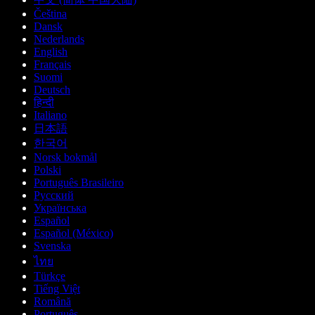
Čeština
Dansk
Nederlands
English
Français
Suomi
Deutsch
हिन्दी
Italiano
日本語
한국어
Norsk bokmål
Polski
Português Brasileiro
Русский
Українська
Español
Español (México)
Svenska
ไทย
Türkçe
Tiếng Việt
Română
Português