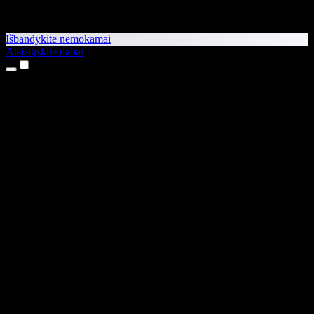
Išbandykite nemokamai
Atsisiųskite dabar
Produktai
Teksto skaitymas balsu
iPhone ir iPad programėlės
Android programėlė
Chrome plėtinys
Edge plėtinys
Interneto programėlė
Mac programėlė
Windows programėlė