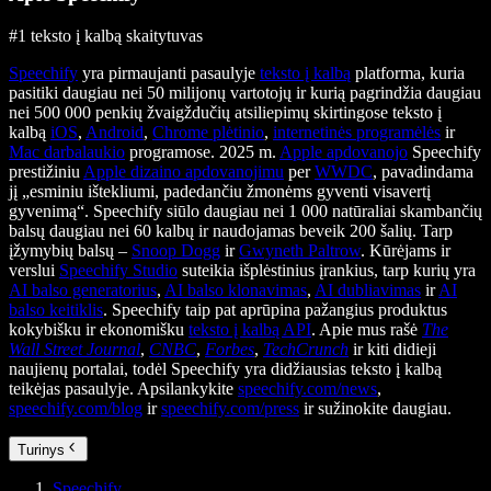
#1 teksto į kalbą skaitytuvas
Speechify
yra pirmaujanti pasaulyje
teksto į kalbą
platforma, kuria
pasitiki daugiau nei 50 milijonų vartotojų ir kurią pagrindžia daugiau
nei 500 000 penkių žvaigždučių atsiliepimų skirtingose teksto į
kalbą
iOS
,
Android
,
Chrome plėtinio
,
internetinės programėlės
ir
Mac darbalaukio
programose. 2025 m.
Apple apdovanojo
Speechify
prestižiniu
Apple dizaino apdovanojimu
per
WWDC
, pavadindama
jį „esminiu ištekliumi, padedančiu žmonėms gyventi visavertį
gyvenimą“. Speechify siūlo daugiau nei 1 000 natūraliai skambančių
balsų daugiau nei 60 kalbų ir naudojamas beveik 200 šalių. Tarp
įžymybių balsų –
Snoop Dogg
ir
Gwyneth Paltrow
. Kūrėjams ir
verslui
Speechify Studio
suteikia išplėstinius įrankius, tarp kurių yra
AI balso generatorius
,
AI balso klonavimas
,
AI dubliavimas
ir
AI
balso keitiklis
. Speechify taip pat aprūpina pažangius produktus
kokybišku ir ekonomišku
teksto į kalbą API
. Apie mus rašė
The
Wall Street Journal
,
CNBC
,
Forbes
,
TechCrunch
ir kiti didieji
naujienų portalai, todėl Speechify yra didžiausias teksto į kalbą
teikėjas pasaulyje. Apsilankykite
speechify.com/news
,
speechify.com/blog
ir
speechify.com/press
ir sužinokite daugiau.
Turinys
Speechify