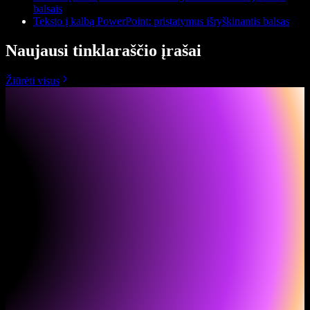
balsais
Teksto į kalbą PowerPoint: pristatymus išryškinantis balsas
Naujausi tinklaraščio įrašai
Žiūrėti visus