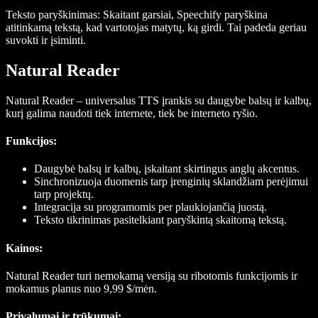
Teksto paryškinimas
: Skaitant garsiai, Speechify paryškina
atitinkamą tekstą, kad vartotojas matytų, ką girdi. Tai padeda geriau
suvokti ir įsiminti.
Natural Reader
Natural Reader – universalus TTS įrankis su daugybe balsų ir kalbų,
kurį galima naudoti tiek internete, tiek be interneto ryšio.
Funkcijos
:
Daugybė balsų ir kalbų, įskaitant skirtingus anglų akcentus.
Sinchronizuoja duomenis tarp įrenginių sklandžiam perėjimui
tarp projektų.
Integracija su programomis per plaukiojančią juostą.
Teksto tikrinimas pasitelkiant paryškintą skaitomą tekstą.
Kainos
:
Natural Reader turi nemokamą versiją su ribotomis funkcijomis ir
mokamus planus nuo 9,99 $/mėn.
Privalumai ir trūkumai: