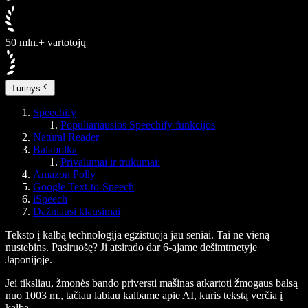
50 mln.+ vartotojų
Turinys
Speechify
Populiariausios Speechify funkcijos
Natural Reader
Balabolka
Privalumai ir trūkumai:
Amazon Polly
Google Text-to-Speech
iSpeech
Dažniausi klausimai
Teksto į kalbą technologija egzistuoja jau seniai. Tai ne vieną
nustebins. Pasiruošę? Ji atsirado dar 6-ajame dešimtmetyje
Japonijoje.
Jei tiksliau, žmonės bando priversti mašinas atkartoti žmogaus balsą
nuo 1003 m., tačiau labiau kalbame apie AI, kuris tekstą verčia į
kalbą.