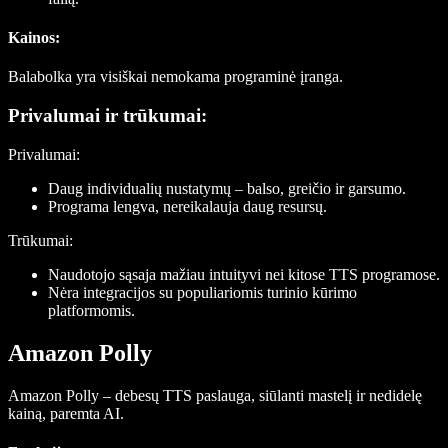
Kainos
:
Balabolka yra visiškai nemokama programinė įranga.
Privalumai ir trūkumai:
Privalumai:
Daug individualių nustatymų – balso, greičio ir garsumo.
Programa lengva, nereikalauja daug resursų.
Trūkumai:
Naudotojo sąsaja mažiau intuityvi nei kitose TTS programose.
Nėra integracijos su populiariomis turinio kūrimo
platformomis.
Amazon Polly
Amazon Polly – debesų TTS paslauga, siūlanti mastelį ir nedidelę
kainą, paremta AI.