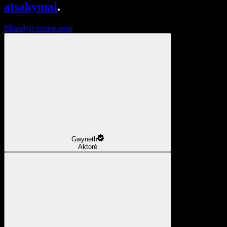
atsakymai
.
Išbandyti nemokamai
Gwyneth
Aktorė