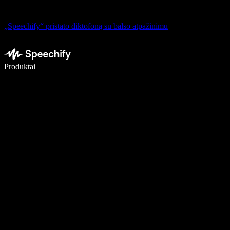
„Speechify“ pristato diktofoną su balso atpažinimu
Rašykite 5× greičiau naudodami diktavimą balsu
Produktai
Sužinokite daugiau