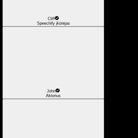
Cliff
Speechify įkūrėjas
John
Aktorius