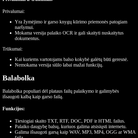
Privalumai:
Yra žymėjimo ir garso knygų kūrimo priemonės patogiam
naršymui.
Mokama versija palaiko OCR ir gali skaityti nuskaitytus
dokumentus.
Trūkumai:
Kai kuriems vartotojams balso kokybė galėtų būti geresnė.
Nemokama versija siūlo labai mažai funkcijų.
Balabolka
Balabolka populiari dėl plataus failų palaikymo ir galimybės
išsaugoti kalbą kaip garso failą.
Funkcijos
:
Tiesiogiai skaito TXT, RTF, DOC, PDF ir HTML failus.
Palaiko daugybę balsų, kuriuos galima atsisiųsti internetu.
Galima išsaugoti garsą kaip WAV, MP3, MP4, OGG ar WMA
failą.