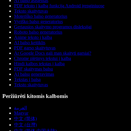
AI balso asistentas
PDF teksto į kalbą funkcija Android įrenginiuose
Teksto skaitytuvas
Moteriško balso generatorius
Vyriško balso generatorius
Geriausios skaitymo programos disleksijai
Roboto balso generatorius
Anime teksto į kalbą
AI balso keitiklis
PDF garso skaitytuvas
Ar Google Docs gali man skaityti garsiai?
Chrome plėtinys tekstui į kalbą
Hindi kalbos tekstas į kalbą
PDF skaitymas balsu
AI balsų generavimas
Tekstas į balsą
Teksto skaitytuvas
Peržiūrėti kitomis kalbomis
العربية
Magyar
中文 (简体)
中文 (台灣)
中文 (简体 中国大陆)