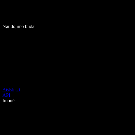
Naudojimo būdai
Atsisiųsti
API
Įmonė