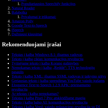
Populiariausios Speechify funkcijos
Natural Reader
Balabolka
Privalumai ir trūkumai:
Amazon Polly
Google Text-to-Speech
iSpeech
Dažniausi klausimai
Rekomenduojami įrašai
Tekstas į kalbą Windows 8.1: išsamus vadovas
Teksto į kalbą ciklas: komunikacijos revoliucija
Tyrinėjame teksto į kalbą Korano galimybes
Nemokamas teksto į kalbą „Reddit“: TTS technologijų
pasaulis
Teksto į kalbą XML: išsamus SSML vadovas ir taikymo sritys
Geriausias teksto į kalbą sprendimas YouTube vaizdo įrašams
Eloquence Text to Speech 1.2.9 APK: prieinamumo
revoliucija
Ar tekstas į kalbą nemokamas?
Tekstas į kalbą Pixel 7 Pro: atskleidžiame magiją
Teksto į kalbą balso AI: komunikacijos revoliucija
Tekstas į kalbą Veed: vaizdo redagavimo revoliucija su DI