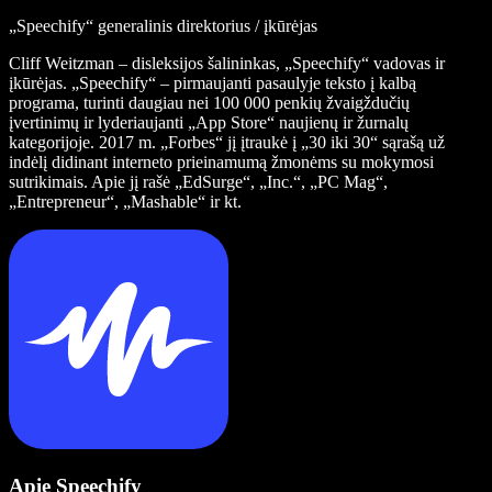
„Speechify“ generalinis direktorius / įkūrėjas
Cliff Weitzman – disleksijos šalininkas, „Speechify“ vadovas ir
įkūrėjas. „Speechify“ – pirmaujanti pasaulyje teksto į kalbą
programa, turinti daugiau nei 100 000 penkių žvaigždučių
įvertinimų ir lyderiaujanti „App Store“ naujienų ir žurnalų
kategorijoje. 2017 m. „Forbes“ jį įtraukė į „30 iki 30“ sąrašą už
indėlį didinant interneto prieinamumą žmonėms su mokymosi
sutrikimais. Apie jį rašė „EdSurge“, „Inc.“, „PC Mag“,
„Entrepreneur“, „Mashable“ ir kt.
Apie Speechify