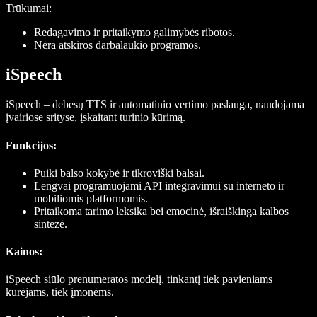
Trūkumai:
Redagavimo ir pritaikymo galimybės ribotos.
Nėra atskiros darbalaukio programos.
iSpeech
iSpeech – debesų TTS ir automatinio vertimo paslauga, naudojama
įvairiose srityse, įskaitant turinio kūrimą.
Funkcijos
:
Puiki balso kokybė ir tikroviški balsai.
Lengvai programuojami API integravimui su interneto ir
mobiliomis platformomis.
Pritaikoma tarimo leksika bei emocinė, išraiškinga kalbos
sintezė.
Kainos:
iSpeech siūlo prenumeratos modelį, tinkantį tiek pavieniams
kūrėjams, tiek įmonėms.