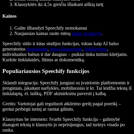
Klausykitės iki 4,5x greičiu išlaikant aiškią tartį
Kainos
Galite išbandyti Speechify nemokamai
Naujausias kainas rasite mūsų
kainų puslapyje
.
Speechify siūlo ir kitas studijos funkcijas, tokias kaip AI balso
generatorius
įgarsinimui
,
balso klonavimui
,
dubliavimui
,
individualius balsus ir dar daugiau – puikiai tinka turinio kūrėjams.
Kurkite tinklalaides, filmus ar dokumentiką.
Populiariausios Speechify funkcijos
Sklandi integracija
: Speechify jungiasi su įvairiomis platformomis ir
įrenginiais, įskaitant naršykles, mobiliuosius ir kt. Tai leidžia tekstą iš
tinklalapių, el. laiškų, PDF akimirksniu paversti į kalbą.
Greitis
: Vartotojai gali reguliuoti atkūrimo greitį pagal poreikį –
greitai perbėgti turinį ar ramiai gilintis.
Klausymas be interneto
: Svarbi Speechify funkcija – galimybė
išsaugoti tekstą ir klausytis jo neprisijungus, tad turinys visada po
ranka.