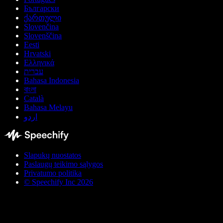
Български
ქართული
Slovenčina
Slovenščina
Eesti
Hrvatski
Ελληνικά
עברית
Bahasa Indonesia
বাংলা
Català
Bahasa Melayu
اردو
Slapukų nuostatos
Paslaugų teikimo sąlygos
Privatumo politika
© Speechify Inc 2026