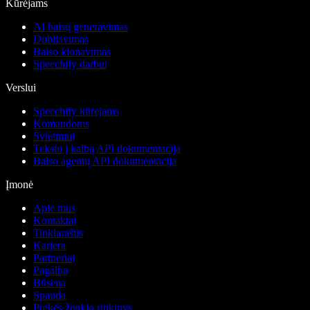
Kūrėjams
AI balsų generavimas
Dubliavimas
Balso klonavimas
Speechify darbui
Verslui
Speechify kūrėjams
Komandoms
Švietimui
Teksto į kalbą API dokumentacija
Balso agentų API dokumentacija
Įmonė
Apie mus
Kontaktai
Tinklaraštis
Karjera
Partneriai
Pagalba
Būsena
Spauda
Prekės ženklo rinkinys