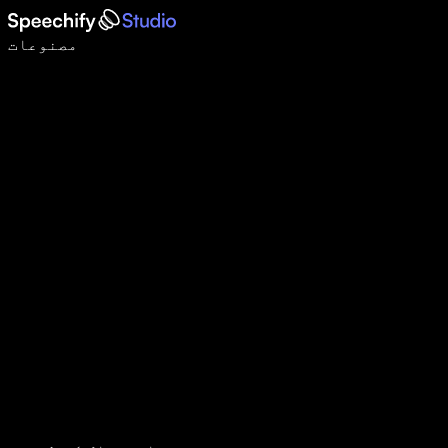
وائس ٹائپنگ کے ساتھ 5 گنا تیزی سے لکھیں
مصنوعات
مزید جانیں