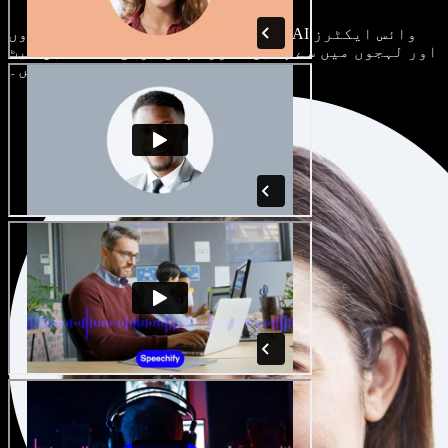
ہر پروجیکٹ الگ ہوتا ہے۔ سینکڑوں AI وائس ایکٹرز
اور لہجوں میں سے چنیں، اور اپنی مرضی کے مطابق سیٹ
کریں۔