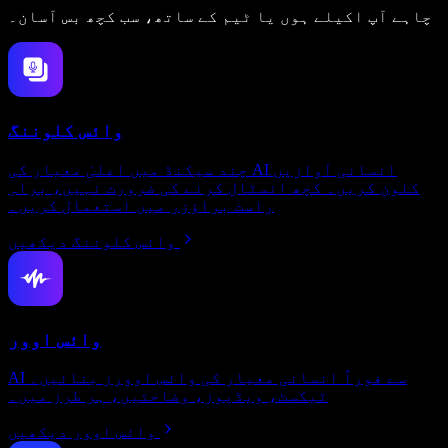
چاہے آپ اکیلے ہوں یا ٹیم کے ساتھ، سب کچھ بس آسان۔
وائس کلوننگ
چند سیکنڈ میں اعلیٰ معیار کی AI انسانی آوازیں
کلون کریں۔ کچھ انسٹال کرنے کی ضرورت نہیں، براہِ
راست براؤزر میں استعمال کریں۔
وائس کلوننگ دیکھیں
وائس اوور
AI سے فوراً انسانی معیار کی وائس اوورز بنائیں۔
ٹیکسٹ، ویڈیوز، وضاحتیں، ہر طرز میں۔
وائس اوور دیکھیں