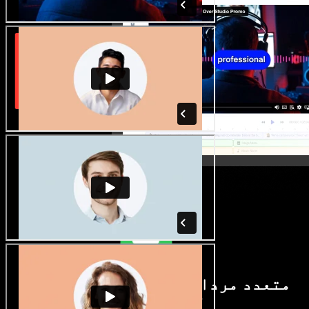
متعدد مردانہ و زنانہ آوازیں اور
لہجے دستیاب