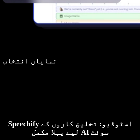
نمایاں انتخاب
Speechify اسٹوڈیو: تخلیق کاروں کے
لیے پہلا مکمل AI سوئٹ