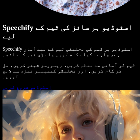
Speechify اسٹوڈیو ہر سائز کی ٹیم کے
لیے
Speechify اسٹوڈیو ہر قسم کی تخلیقی ٹیم کے لیے آسان
ہے، چاہے اکیلے کام کریں یا بڑی ٹیم کے ساتھ۔
ٹیم کو آسانی سے منظم کریں، ریسورسز شیئر کریں، مل
کر کام کریں، اور تخلیقی کیمپینز تیزی سے لانچ
کریں۔
اسٹوڈیو شروع کریں