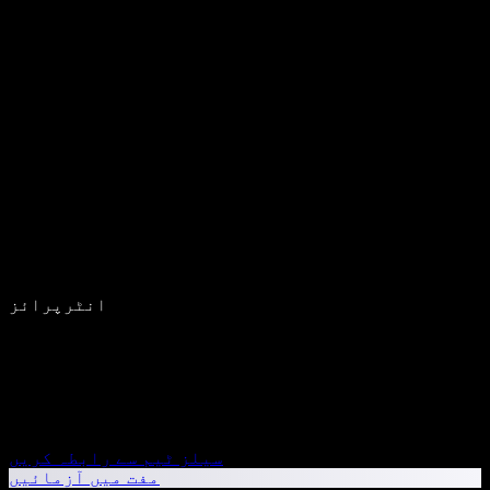
انٹرپرائز
سیلز ٹیم سے رابطہ کریں
مفت میں آزمائیں