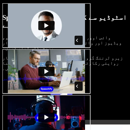
Speechify اسٹوڈیو سے کیا کچھ کر سکتے
ہیں، دیکھیے
وائس اوور بنائیں، رائلٹی فری امیجز، آڈیو،
ویڈیوز اور وائس کلون شامل کر کے بھرپور، شاندار
پروجیکٹس تیار کریں۔
زیرو لرننگ کَرو اور سب کچھ براؤزر میں، تخلیق کار
روایتی رکاوٹیں توڑ کر اپنے خیالات کو حقیقت بنا
سکتے ہیں۔
اسٹوڈیو شروع کریں