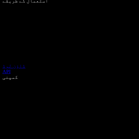
استعمال کے طریقے
ڈاؤن لوڈ
API
کمپنی