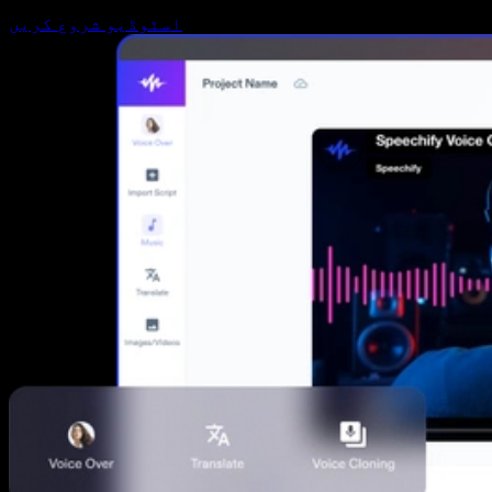
اسٹوڈیو شروع کریں