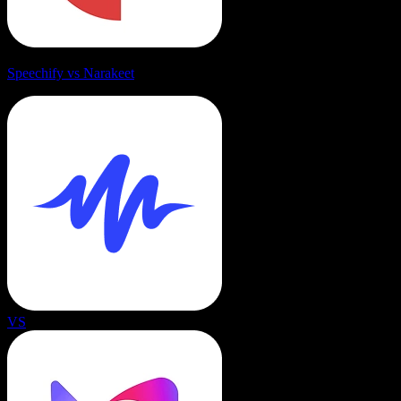
Speechify vs Narakeet
VS