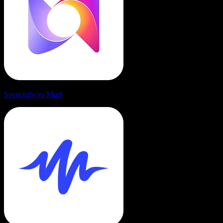
Speechify vs Murf