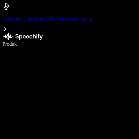
Speechify Luncurkan Dikte Pengetikan Suara
Menulis 5× lebih cepat dengan dikte suara
Produk
Pelajari lebih lanjut