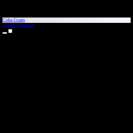
Coba Gratis
Unduh Sekarang
Produk
Teks ke Suara
Aplikasi iPhone & iPad
Aplikasi Android
Ekstensi Chrome
Ekstensi Edge
Aplikasi Web
Aplikasi Mac
Aplikasi Windows