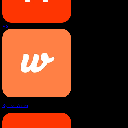
VS
Rytr vs Wideo