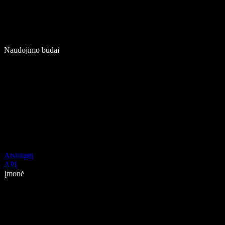
Naudojimo būdai
Atsisiųsti
API
Įmonė