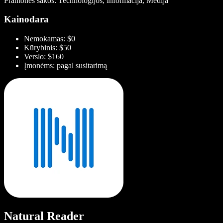
Pramonės šakos: Technologijos, Informacija, Medija
Kainodara
Nemokamas: $0
Kūrybinis: $50
Verslo: $160
Įmonėms: pagal susitarimą
Natural Reader