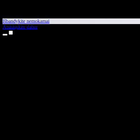
Išbandykite nemokamai
Atsisiųskite dabar
Produktai
Teksto skaitymas balsu
iPhone ir iPad programėlės
Android programėlė
Chrome plėtinys
Edge plėtinys
Interneto programėlė
Mac programėlė
Windows programėlė