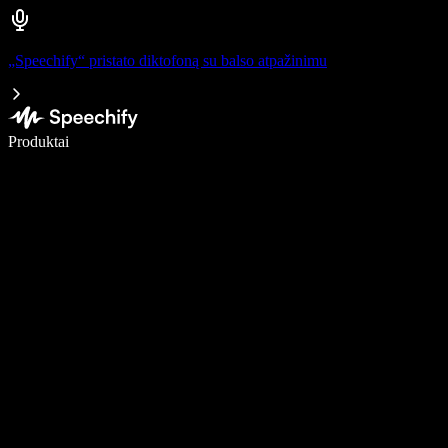
„Speechify“ pristato diktofoną su balso atpažinimu
Rašykite 5× greičiau naudodami diktavimą balsu
Produktai
Sužinokite daugiau