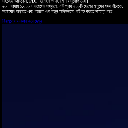
সহজেই আর্টিকেল, PDF, ইমেইল ও বই শোনার সুযোগ দেয়।
৬০+ ভাষায় ১,০০০+ ভয়েসের মাধ্যমে, এটি প্রায় ২০০টি দেশের মানুষের সময় বাঁচাতে,
মনোযোগ বাড়াতে এবং পড়াকে এক নতুন অভিজ্ঞতায় পরিণত করতে সাহায্য করে।
বিনামূল্যে ব্যবহার করে দেখুন