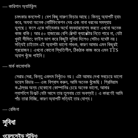
—
কারিগান অ্যাটকিন্স
চমৎকার কনসেপ্ট। বেশ কিছু দারুণ ফিচার আছে। কিন্তু অ্যাপটি হ্যাং
করে, অযথা অনেক নোটিফিকেশন দেয় এবং নানা ধরনের সমস্যায়
ভুগছে। ফলে একে সত্যিকার অর্থে ব্যবহারযোগ্য করতে এখনো অনেক
কাজ বাকি। আর ৫০ হাজারের বেশি টেক্সট ক্যারেক্টার নিতে পারে না, যেটা
খুবই সীমিত; ফাইল ভাগ করে কিছুটা সুবিধা দিলেও সেটাও যথেষ্ট নয়।
সত্যিই চাইতাম এই অ্যাপটা ভালো লাগুক, কারণ আমার এমন কিছুরই
প্রয়োজন। এখনো কোনো স্থিতিশীল, ঠিকঠাক কাজ করে এমন TTS
অ্যাপ খুঁজে পাইনি।
—
মার্ক কামোসকি
সেরার সেরা, কিন্তু একদম নিখুঁতও নয়। এটা আমার দেখা সবচেয়ে ভালো
ভয়েস রিডার — এবং বিশ্বাস করুন, আমি অনেক খুঁজেছি। প্রিমিয়াম
কণ্ঠস্বর অন্য যেকোনো কোম্পানির চেয়ে অনেক ভালো, আমার
ল্যাপটপে ডিফল্ট যেটা আসে তার তুলনায় তো অবশ্যই। এ কারণেই আমি
পাঁচ তারা দিচ্ছি, কারণ অ্যাপটি সত্যিই তার যোগ্য।
—
রেজিনা
সুবিধা
ওয়েলসেইড স্টুডিও