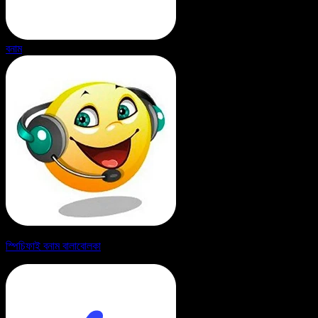
বনাম
স্পিচিফাই বনাম বালাবোলকা