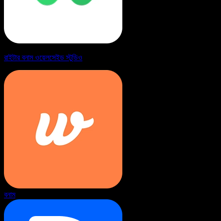
রাইটার বনাম ওয়েলসেইড স্টুডিও
বনাম