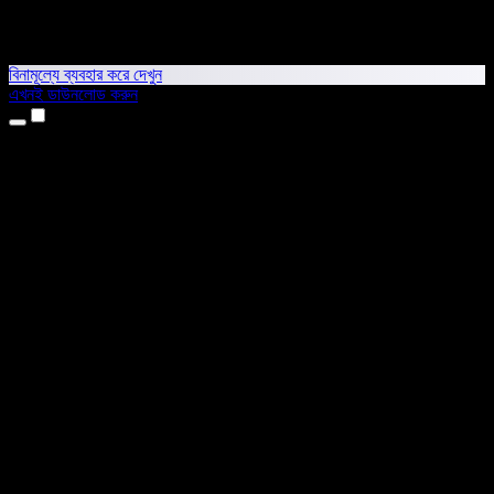
বিনামূল্যে ব্যবহার করে দেখুন
এখনই ডাউনলোড করুন
প্রোডাক্ট
টেক্সট টু স্পিচ
আইফোন ও আইপ্যাড অ্যাপ
অ্যান্ড্রয়েড অ্যাপ
ক্রোম এক্সটেনশন
এজ এক্সটেনশন
ওয়েব অ্যাপ
ম্যাক অ্যাপ
উইন্ডোজ অ্যাপ