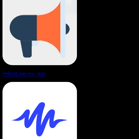
স্পিচিফাই বনাম পড়ে শোনান