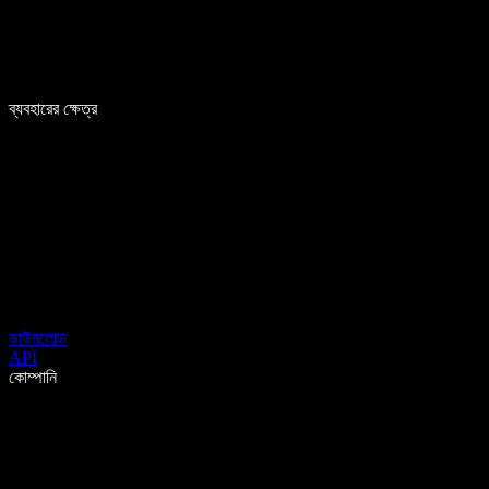
ব্যবহারের ক্ষেত্র
ডাউনলোড
API
কোম্পানি