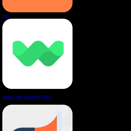
বনাম
Wideo বনাম ওয়েলসেইড স্টুডিও