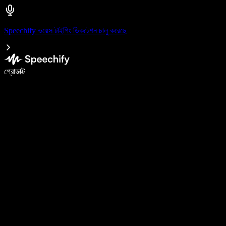
Speechify ভয়েস টাইপিং ডিকটেশন চালু করেছে
ভয়েস টাইপিং দিয়ে ৫ গুণ দ্রুত লিখুন
প্রোডাক্ট
আরও জানুন