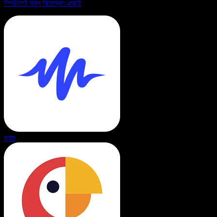
স্পিচিফাই বনাম রিজেম্বল এআই
বনাম