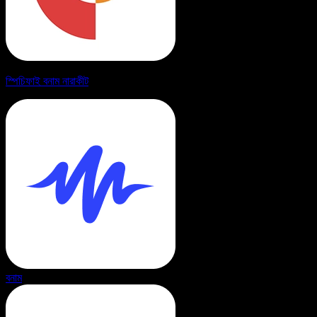
স্পিচিফাই বনাম নারাকীট
বনাম