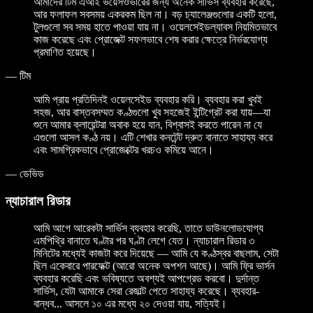
আমাদের টিম এআই ভয়েসওভারের জন্য অনেক সার্ভিস ব্যবহার করেছে,
আর ফলাফল সবসময় একরকম ছিল না। বড় চ্যালেঞ্জগুলোর একটি হলো,
টুলগুলো সব সময় হাতে পাওয়া যায় না। ওয়েলসেইডল্যাবস নিয়মিতভাবে
কাজ করেছে এবং প্রোজেক্ট সফলভাবে শেষ করার ক্ষেত্রে নির্ভরযোগ্য
প্রমাণিত হয়েছে।
—
টিম
আমি প্রায় প্রতিদিনই ওয়েলসেইড ব্যবহার করি। ব্যবহার করা খুবই
সহজ, আর বাস্তবসম্মত কণ্ঠগুলো খুব সহজেই ইন্টিগ্রেট করা যায়—যা
শুনে আমার ক্লায়েন্টরা অবাক হয়ে যান, বিশ্বাসই করতে পারেন না যে
এগুলো আসল কণ্ঠ নয়। এটি শেখার কনটেন্ট দ্রুত বানাতে সাহায্য করে
এবং সামগ্রিকভাবে প্রোজেক্টের খরচও কমিয়ে আনে।
—
ডেভিড
ন্যাচারাল রিডার
আমি আগে আরেকটা সার্ভিস ব্যবহার করেছি, তাতে ডাউনলোডযোগ্য
এমপিথ্রি বানাতে ঘণ্টার পর ঘণ্টা লেগে যেত। ন্যাচারাল রিডার ৩
মিনিটের মধ্যেই কাজটা করে দিয়েছে — আমি যে কণ্ঠস্বর বাছলাম, সেটা
ছিল একেবারে পারফেক্ট (আরো অনেক অপশন আছে)। আমি ফ্রি ভার্সন
ব্যবহার করেছি এবং ভবিষ্যতে অবশ্যই আপগ্রেড করবো। দুর্দান্ত
সার্ভিস, যেটা আমাকে সেরা রেজাল্ট পেতে সাহায্য করেছে। ব্যবহার-
বান্ধব... আসলে ১০ এর মধ্যে ২০ দেওয়া যায়, সত্যিই।