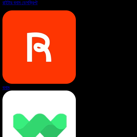
রাইটার বনাম ডেসক্রিপ্ট
বনাম