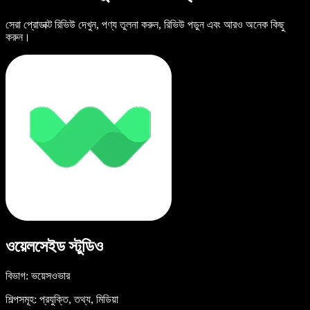
সেরা প্রোডাক্ট রিভিউ দেখুন, পণ্য তুলনা করুন, রিভিউ পড়ুন এবং আরও অনেক কিছু
করুন।
ওয়েলসেইড স্টুডিও
বিভাগ: ভয়েসওভার
শিল্পসমূহ: প্রযুক্তি, তথ্য, মিডিয়া