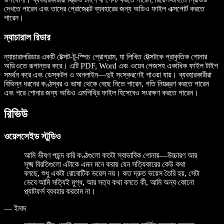
দেখতে পারেন এবং তাদের প্রোজেক্টে ব্যবহারের জন্য অডিও ফাইল এক্সপোর্ট করতে
পারেন।
ন্যাচারাল রিডার
ন্যাচারালরিডার একটি টেক্সট-টু-স্পিচ প্রোগ্রাম, যা লিখিত টেক্সটকে প্রাকৃতিক শোনার
অডিওতে রূপান্তর করে। এটি PDF, Word এবং ওয়েব পেজসহ একাধিক ফাইল টাইপ
সমর্থন করে এবং ডেস্কটপ ও অনলাইন—দুই সংস্করণেই পাওয়া যায়। ব্যবহারকারীরা
বিভিন্ন ধরনের কণ্ঠস্বর ও ভাষা থেকে বেছে নিতে পারেন, গতি নিয়ন্ত্রণ করতে পারেন
এবং পরে শোনার জন্য অডিও এমপিথ্রি ফাইল হিসেবেও সংরক্ষণ করতে পারেন।
রিভিউ
ওয়েলসেইড স্টুডিও
আমি ভীষণ পছন্দ করি কণ্ঠগুলো কতটা স্বাভাবিক শোনায়—উচ্চারণ আর
সূক্ষ্ম বিরতিগুলো এটাকে এমন মনে করায় যেন সত্যিকারের কেউ কথা
বলছে, শুধু একটা রোবোটিক ভয়েস নয়। কত দ্রুত ভয়েস তৈরি হয়, সেটা
ভেবে আমি সত্যিই মুগ্ধ, আর সত্য কথা বলতে কী, আমি অন্য কোনো
প্ল্যাটফর্ম ব্যবহার করতাম না।
—
ইমাদ