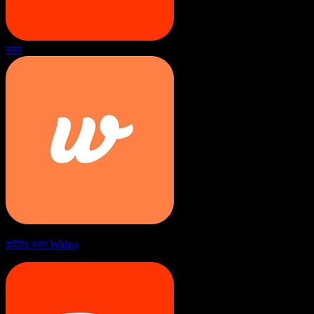
বনাম
রাইটার বনাম Wideo