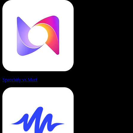
Speechify vs Murf