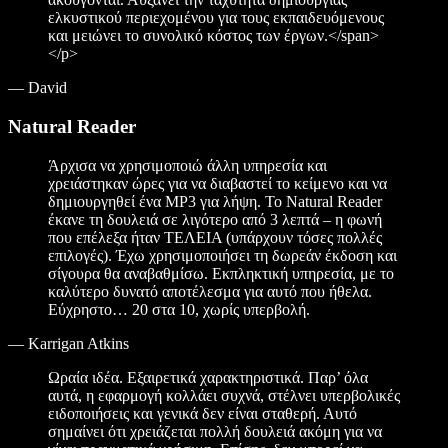
ελκυστικού περιεχομένου για τους εκπαιδευόμενους
και μειώνει το συνολικό κόστος των έργων.</span>
</p>
—
David
Natural Reader
Άρχισα να χρησιμοποιώ άλλη υπηρεσία και
χρειάστηκαν ώρες για να διαβαστεί το κείμενο και να
δημιουργηθεί ένα MP3 για λήψη. Το Natural Reader
έκανε τη δουλειά σε λιγότερο από 3 λεπτά – η φωνή
που επέλεξα ήταν ΤΕΛΕΙΑ (υπάρχουν τόσες πολλές
επιλογές). Έχω χρησιμοποιήσει τη δωρεάν έκδοση και
σίγουρα θα αναβαθμίσω. Εκπληκτική υπηρεσία, με το
καλύτερο δυνατό αποτέλεσμα για αυτό που ήθελα.
Εύχρηστο… 20 στα 10, χωρίς υπερβολή.
—
Karrigan Atkins
Ωραία ιδέα. Εξαιρετικά χαρακτηριστικά. Παρ’ όλα
αυτά, η εφαρμογή κολλάει συχνά, στέλνει υπερβολικές
ειδοποιήσεις και γενικά δεν είναι σταθερή. Αυτό
σημαίνει ότι χρειάζεται πολλή δουλειά ακόμη για να