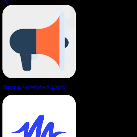
VS
Speechify vs Ανάγνωση Δυνατά