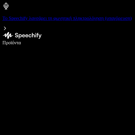
Το Speechify λανσάρει τη φωνητική πληκτρολόγηση (υπαγόρευση)
Γράψτε 5× πιο γρήγορα με φωνητική πληκτρολόγηση
Προϊόντα
Μάθετε περισσότερα