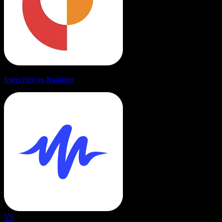
Speechify vs Narakeet
VS