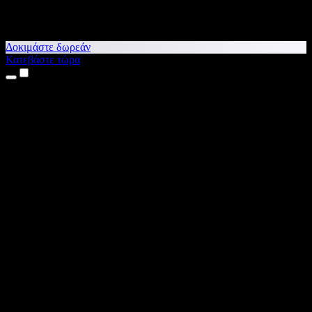
Δοκιμάστε δωρεάν
Κατεβάστε τώρα
Προϊόντα
Κείμενο σε Ομιλία
Εφαρμογές για iPhone & iPad
Εφαρμογή για Android
Επέκταση για Chrome
Επέκταση για Edge
Web εφαρμογή
Εφαρμογή για Mac
Εφαρμογή για Windows