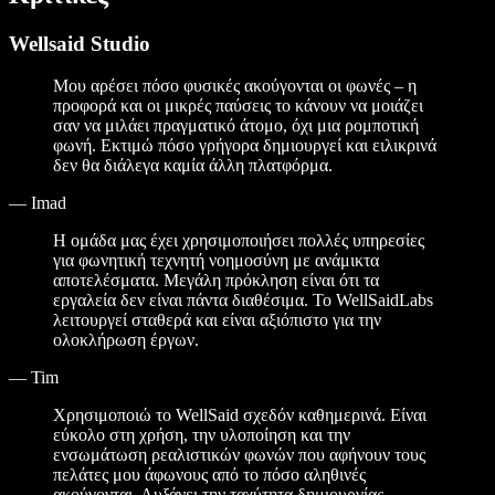
Wellsaid Studio
Μου αρέσει πόσο φυσικές ακούγονται οι φωνές – η
προφορά και οι μικρές παύσεις το κάνουν να μοιάζει
σαν να μιλάει πραγματικό άτομο, όχι μια ρομποτική
φωνή. Εκτιμώ πόσο γρήγορα δημιουργεί και ειλικρινά
δεν θα διάλεγα καμία άλλη πλατφόρμα.
—
Imad
Η ομάδα μας έχει χρησιμοποιήσει πολλές υπηρεσίες
για φωνητική τεχνητή νοημοσύνη με ανάμικτα
αποτελέσματα. Μεγάλη πρόκληση είναι ότι τα
εργαλεία δεν είναι πάντα διαθέσιμα. Το WellSaidLabs
λειτουργεί σταθερά και είναι αξιόπιστο για την
ολοκλήρωση έργων.
—
Tim
Χρησιμοποιώ το WellSaid σχεδόν καθημερινά. Είναι
εύκολο στη χρήση, την υλοποίηση και την
ενσωμάτωση ρεαλιστικών φωνών που αφήνουν τους
πελάτες μου άφωνους από το πόσο αληθινές
ακούγονται. Αυξάνει την ταχύτητα δημιουργίας