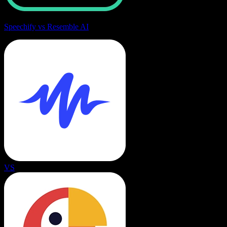
Speechify vs Resemble AI
VS