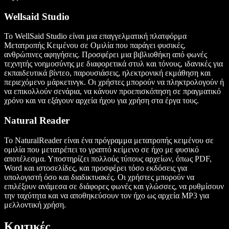
Wellsaid Studio
Το WellSaid Studio είναι μια επαγγελματική πλατφόρμα
Μετατροπής Κειμένου σε Ομιλία που παράγει φυσικές,
ανθρώπινες αφηγήσεις. Προσφέρει μια βιβλιοθήκη από φωνές
τεχνητής νοημοσύνης με διαφορετικά στυλ και τόνους, ιδανικές για
εκπαιδευτικά βίντεο, παρουσιάσεις, ηλεκτρονική εκμάθηση και
περιεχόμενο μάρκετινγκ. Οι χρήστες μπορούν να πληκτρολογούν ή
να επικολλούν σενάρια, να κάνουν προεπισκόπηση σε πραγματικό
χρόνο και να εξάγουν αρχεία ήχου για χρήση στα έργα τους.
Natural Reader
Το NaturalReader είναι ένα πρόγραμμα μετατροπής κειμένου σε
ομιλία που μετατρέπει το γραπτό κείμενο σε ήχο με φυσικό
αποτέλεσμα. Υποστηρίζει πολλούς τύπους αρχείων, όπως PDF,
Word και ιστοσελίδες, και προσφέρει τόσο εκδόσεις για
υπολογιστή όσο και διαδικτυακές. Οι χρήστες μπορούν να
επιλέξουν ανάμεσα σε διάφορες φωνές και γλώσσες, να ρυθμίσουν
την ταχύτητα και να αποθηκεύσουν τον ήχο ως αρχεία MP3 για
μελλοντική χρήση.
Κριτικές