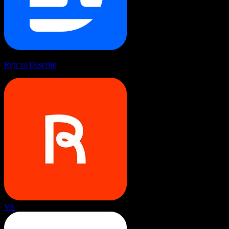
Rytr vs Descript
VS