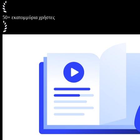
50+ εκατομμύρια χρήστες