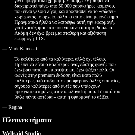
γίνει πραγματικά χρήσιμη. Επίσης, δεν μπορεί να
διαχειριστεί πάνω από 50.000 χαρακτήρες κειμένου,
που είναι γελοία λίγοι, και προσπαθεί να το «σώσει»
χωρίζοντας το αρχείο, αλλά κι αυτό είναι μειονέκτημα.
Πραγματικά ήθελα να λατρέψω αυτή την εφαρμογή,
γιατί χρειάζομαι κάτι που να κάνει αυτή τη δουλειά.
Ακόμη δεν έχω βρει μια σταθερή και αξιόπιστη
εφαρμογή TTS.
—
Mark Kamoski
Το καλύτερο από τα καλύτερα, αλλά όχι τέλειο.
Πρέπει να είναι ο καλύτερος αναγνώστης φωνής που
έχω βρει ποτέ και, πιστέψτε με, έχω ψάξει πολύ. Οι
φωνές στην premium έκδοση είναι κατά πολύ
καλύτερες από οτιδήποτε προσφέρουν άλλες εταιρείες,
σίγουρα καλύτερες από αυτές που υπάρχουν
προεγκατεστημένες στον υπολογιστή μου. Γι’ αυτό του
βάζω πέντε αστέρια – αυτή η εφαρμογή το αξίζει.
—
Regina
Πλεονεκτήματα
Wellsaid Studio