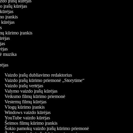
aizdo įrašų kūrėjas
do įrašų kūrėjas
ų kūrėjas
imo įrankis
ų kūrėjas
jas
lmų kūrimo įrankis
kūrėjas
ėjas
ūrėjas
inė muzika
ūrėjas
Vaizdo įrašų dubliavimo redaktorius
Vaizdo įrašų kūrimo priemonė „Storytime“
Vaizdo įrašų vertėjas
Valymo vaizdo įrašų kūrėjas
Veiksmo filmų kūrimo priemonė
Vesternų filmų kūrėjas
Vlogų kūrimo įrankis
Windows vaizdo kūrėjas
YouTube vaizdo kūrėjas
Šeimos filmų kūrimo įrankis
Šokio pamokų vaizdo įrašų kūrimo priemonė