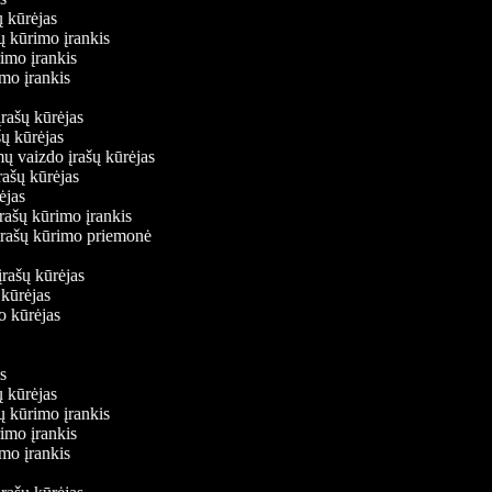
ų kūrėjas
šų kūrimo įrankis
rimo įrankis
rimo įrankis
įrašų kūrėjas
ašų kūrėjas
mų vaizdo įrašų kūrėjas
rašų kūrėjas
rėjas
įrašų kūrimo įrankis
 įrašų kūrimo priemonė
s
įrašų kūrėjas
ų kūrėjas
do kūrėjas
is
ų kūrėjas
šų kūrimo įrankis
rimo įrankis
rimo įrankis