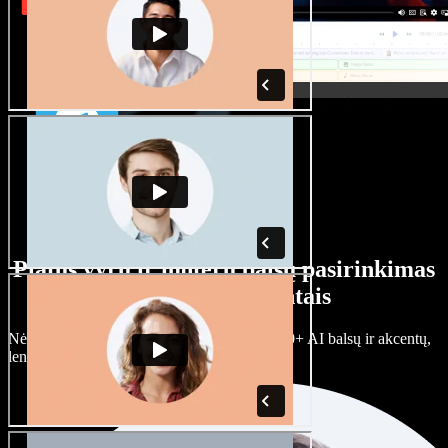
Platus vyrų ir moterų balsų pasirinkimas
su įvairiais akcentais
Nėra dviejų vienodų projektų. Rinkitės iš 100+ AI balsų ir akcentų,
lengvai juos prisitaikykite.