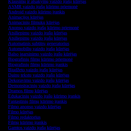
Klausimų ir atsakymų vaizdo įrašų kūrėjas
ASMR vaizdo įrašų kūrimo priemonė
Android vaizdo kūrimo įrankis
Animacijos kūrėjas
Animacinių filmukų kūrėjas
Anonso vaizdo įrašų kūrimo priemonė
Atsiliepimų vaizdo įrašų kūrėjas
Atsiliepimų vaizdo įrašų kūrėjas
Automatinis subtitrų generatorius
Automobilių vaizdo įrašų kūrėjas
Balso įgarsinimo vaizdo įrašų kūrėjas
Biografinių filmų kūrimo priemonė
Biografinių filmų kūrimo įrankis
Biudžeto vaizdo įrašų kūrėjas
Dainų tekstų vaizdo įrašų kūrėjas
Dekoravimo vaizdo įrašų kūrėjas
Demonstracinių vaizdo įrašų kūrėjas
Dramos filmų kūrėjas
Edukacinių vaizdo įrašų kūrimo įrankis
Fantastinių filmų kūrimo įrankis
Filmo anonso vaizdo kūrėjas
Filmo kūrėjas
Filmo redaktorius
Filmų kūrimo įrankis
Gamtos vaizdo įrašų kūrėjas