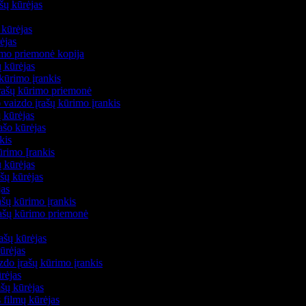
ašų kūrėjas
ų kūrėjas
rėjas
imo priemonė kopija
ų kūrėjas
 kūrimo įrankis
 įrašų kūrimo priemonė
 vaizdo įrašų kūrimo įrankis
ų kūrėjas
rašo kūrėjas
nkis
ūrimo Įrankis
šų kūrėjas
ašų kūrėjas
jas
ašų kūrimo įrankis
įrašų kūrimo priemonė
rašų kūrėjas
kūrėjas
do įrašų kūrimo įrankis
ūrėjas
ašų kūrėjas
s filmų kūrėjas