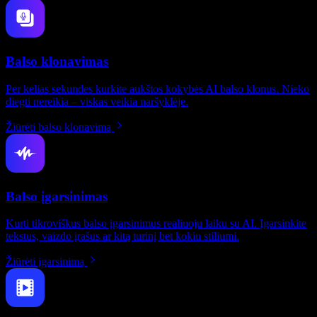
Balso klonavimas
Per kelias sekundes kurkite aukštos kokybės AI balso klonus. Nieko
diegti nereikia – viskas veikia naršyklėje.
Žiūrėti balso klonavimą
Balso įgarsinimas
Kurti tikroviškus balso įgarsinimus realiuoju laiku su AI. Įgarsinkite
tekstus, vaizdo įrašus ar kitą turinį bet kokiu stiliumi.
Žiūrėti įgarsinimą