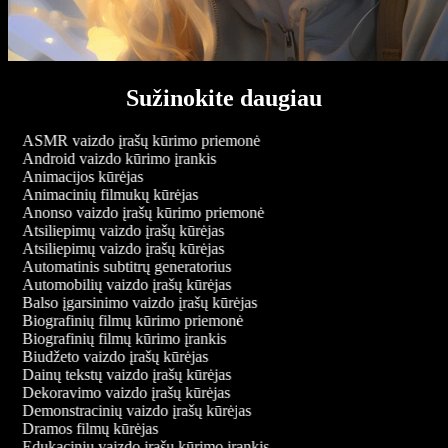
Sužinokite daugiau
ASMR vaizdo įrašų kūrimo priemonė
Android vaizdo kūrimo įrankis
Animacijos kūrėjas
Animacinių filmukų kūrėjas
Anonso vaizdo įrašų kūrimo priemonė
Atsiliepimų vaizdo įrašų kūrėjas
Atsiliepimų vaizdo įrašų kūrėjas
Automatinis subtitrų generatorius
Automobilių vaizdo įrašų kūrėjas
Balso įgarsinimo vaizdo įrašų kūrėjas
Biografinių filmų kūrimo priemonė
Biografinių filmų kūrimo įrankis
Biudžeto vaizdo įrašų kūrėjas
Dainų tekstų vaizdo įrašų kūrėjas
Dekoravimo vaizdo įrašų kūrėjas
Demonstracinių vaizdo įrašų kūrėjas
Dramos filmų kūrėjas
Edukacinių vaizdo įrašų kūrimo įrankis