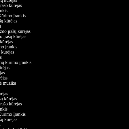
ašų kūrėjas
įrašo kūrėjas
ankis
Kūrimo Įrankis
ašų kūrėjas
as
aizdo įrašų kūrėjas
do įrašų kūrėjas
ų kūrėjas
imo įrankis
ų kūrėjas
jas
lmų kūrimo įrankis
kūrėjas
ėjas
ūrėjas
inė muzika
ūrėjas
ašų kūrėjas
įrašo kūrėjas
ankis
Kūrimo Įrankis
ašų kūrėjas
as