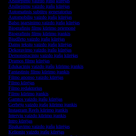
Atsiliepimų vaizdo įrašų kūrėjas
Atsiliepimų vaizdo įrašų kūrėjas
Automatinis subtitrų generatorius
Automobilių vaizdo įrašų kūrėjas
Balso įgarsinimo vaizdo įrašų kūrėjas
Biografinių filmų kūrimo priemonė
Biografinių filmų kūrimo įrankis
Biudžeto vaizdo įrašų kūrėjas
Dainų tekstų vaizdo įrašų kūrėjas
Dekoravimo vaizdo įrašų kūrėjas
Demonstracinių vaizdo įrašų kūrėjas
Dramos filmų kūrėjas
Edukacinių vaizdo įrašų kūrimo įrankis
Fantastinių filmų kūrimo įrankis
Filmo anonso vaizdo kūrėjas
Filmo kūrėjas
Filmo redaktorius
Filmų kūrimo įrankis
Gamtos vaizdo įrašų kūrėjas
Gerbėjų vaizdo įrašų kūrimo įrankis
Instagram Reels kūrimo įrankis
Interviu vaizdo kūrimo įrankis
Intro kūrėjas
Išpakavimo vaizdo įrašų kūrėjas
Kelionių vaizdo įrašų kūrėjas