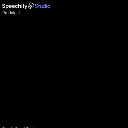
Rašykite 5× greičiau naudodami diktavimą balsu
Produktai
Sužinokite daugiau