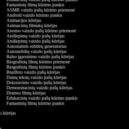
Fantastinių filmų kūrimo įrankis
ASMR vaizdo įrašų kūrimo priemonė
Android vaizdo kūrimo įrankis
Animacijos kūrėjas
Animacinių filmukų kūrėjas
Anonso vaizdo įrašų kūrimo priemonė
Atsiliepimų vaizdo įrašų kūrėjas
Atsiliepimų vaizdo įrašų kūrėjas
Automatinis subtitrų generatorius
Automobilių vaizdo įrašų kūrėjas
Balso įgarsinimo vaizdo įrašų kūrėjas
Biografinių filmų kūrimo priemonė
Biografinių filmų kūrimo įrankis
Biudžeto vaizdo įrašų kūrėjas
Dainų tekstų vaizdo įrašų kūrėjas
Dekoravimo vaizdo įrašų kūrėjas
Demonstracinių vaizdo įrašų kūrėjas
Dramos filmų kūrėjas
Edukacinių vaizdo įrašų kūrimo įrankis
Fantastinių filmų kūrimo įrankis
do kūrėjas
is