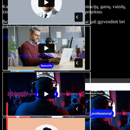
Kurkite įgarsinimus, pridėkite nemokamų iliustracijų, garsų, vaizdų,
klonuokite balsą – kurkite pilnus, įspūdingus projektus.
Be jokių mokymų ir viskas naršyklėje – kūrėjai gali įgyvendinti bet
kokią idėją, neberibojami senųjų metodų.
Paleisti studiją