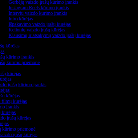
Gerbėjų vaizdo įrašų kūrimo įrankis
Instagram Reels kūrimo įrankis
Interviu vaizdo kūrimo įrankis
Intro kūrėjas
Išpakavimo vaizdo įrašų kūrėjas
Kelionių vaizdo įrašų kūrėjas
Klausimų ir atsakymų vaizdo įrašų kūrėjas
ašų kūrėjas
jas
ašų kūrimo įrankis
įrašų kūrimo priemonė
rašų kūrėjas
kūrėjas
do įrašų kūrimo įrankis
ūrėjas
ašų kūrėjas
s filmų kūrėjas
imo įrankis
ų kūrėjas
do įrašų kūrėjas
rėjas
šų kūrimo priemonė
vaizdo įrašų kūrėjas