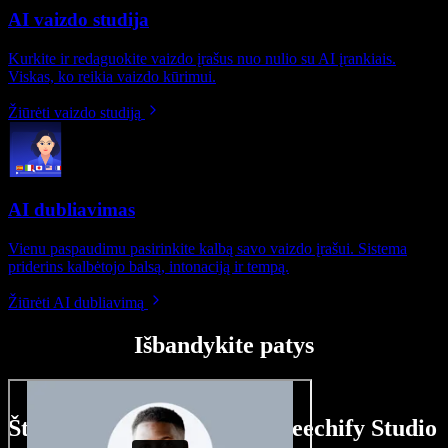
AI vaizdo studija
Kurkite ir redaguokite vaizdo įrašus nuo nulio su AI įrankiais.
Viskas, ko reikia vaizdo kūrimui.
Žiūrėti vaizdo studiją
AI dubliavimas
Vienu paspaudimu pasirinkite kalbą savo vaizdo įrašui. Sistema
priderins kalbėtojo balsą, intonaciją ir tempą.
Žiūrėti AI dubliavimą
Išbandykite patys
Štai ką galite nuveikti su Speechify Studio