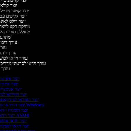
יוצר קדימונים 
יוצר קולאז
יוצר קטעי טרייל
יוצר קליפים ע
יוצר רילס לאי
מוזיקת רקע ליוצר
מחולל כתוביות א
מתרגם
עורך דיבו
עור
עורך וידא
עורך וידאו לכוש
עורך וידאו לסרטוני מדריכ
עורך
יוצר אאוטר
יוצר אינטר
יוצר אנימציו
יוצר הווידאו למ
יוצר הווידאו לפודקאס
יוצר הווידאו של Windows
יוצר הזמנות וידא
יוצר וידאו ASMR
יוצר וידאו אופנ
יוצר וידאו לאמנו