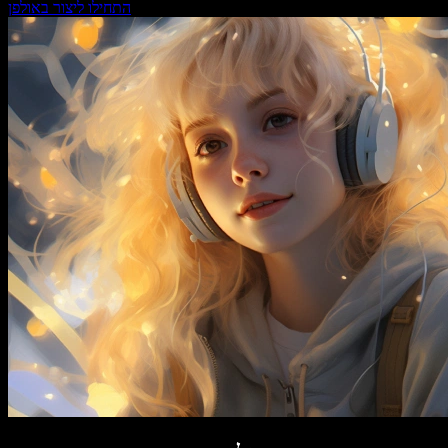
התחילו ליצור באולפן