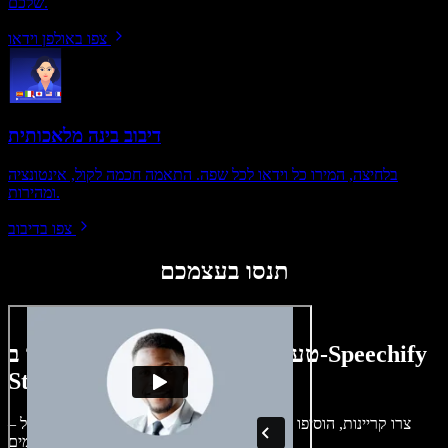
שלכם.
צפו באולפן וידאו
דיבוב בינה מלאכותית
בלחיצה, המירו כל וידאו לכל שפה. התאמה חכמה לקול, אינטונציה
ומהירות.
צפו בדיבוב
תנסו בעצמכם
טעימה קטנה ממה שתוכלו ליצור ב-Speechify
Studio.
צרו קריינות, הוסיפו תמונות ללא זכויות, אודיו, סרטונים ושיבוט קול –
לפרויקטים קוליים־חזותיים מושלמים.