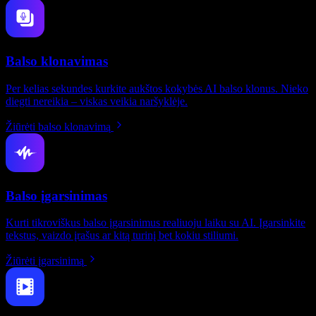
Balso klonavimas
Per kelias sekundes kurkite aukštos kokybės AI balso klonus. Nieko
diegti nereikia – viskas veikia naršyklėje.
Žiūrėti balso klonavimą
Balso įgarsinimas
Kurti tikroviškus balso įgarsinimus realiuoju laiku su AI. Įgarsinkite
tekstus, vaizdo įrašus ar kitą turinį bet kokiu stiliumi.
Žiūrėti įgarsinimą