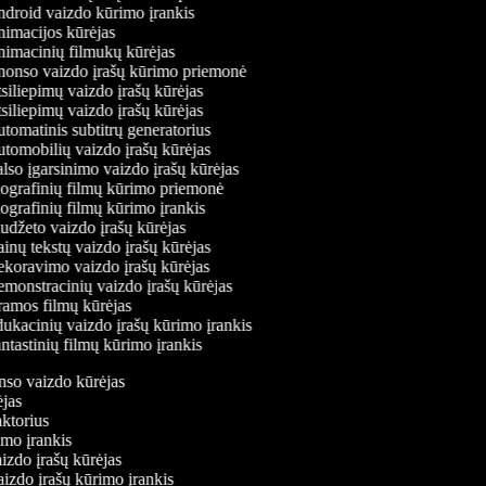
droid vaizdo kūrimo įrankis
imacijos kūrėjas
imacinių filmukų kūrėjas
onso vaizdo įrašų kūrimo priemonė
iliepimų vaizdo įrašų kūrėjas
iliepimų vaizdo įrašų kūrėjas
omatinis subtitrų generatorius
tomobilių vaizdo įrašų kūrėjas
so įgarsinimo vaizdo įrašų kūrėjas
ografinių filmų kūrimo priemonė
grafinių filmų kūrimo įrankis
džeto vaizdo įrašų kūrėjas
nų tekstų vaizdo įrašų kūrėjas
koravimo vaizdo įrašų kūrėjas
monstracinių vaizdo įrašų kūrėjas
amos filmų kūrėjas
ukacinių vaizdo įrašų kūrimo įrankis
tastinių filmų kūrimo įrankis
onso vaizdo kūrėjas
rėjas
daktorius
rimo įrankis
aizdo įrašų kūrėjas
aizdo įrašų kūrimo įrankis