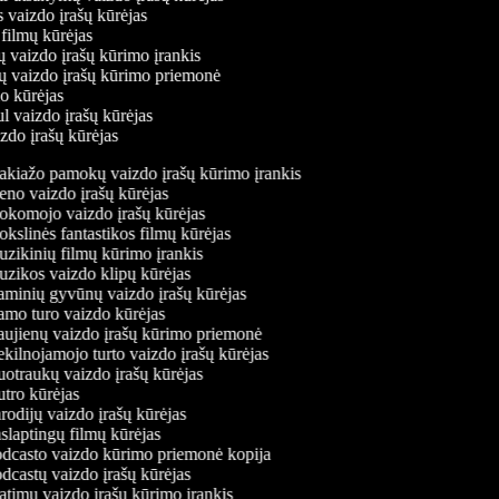
s vaizdo įrašų kūrėjas
 filmų kūrėjas
ų vaizdo įrašų kūrimo įrankis
nių vaizdo įrašų kūrimo priemonė
do kūrėjas
ul vaizdo įrašų kūrėjas
izdo įrašų kūrėjas
kiažo pamokų vaizdo įrašų kūrimo įrankis
no vaizdo įrašų kūrėjas
komojo vaizdo įrašų kūrėjas
slinės fantastikos filmų kūrėjas
zikinių filmų kūrimo įrankis
zikos vaizdo klipų kūrėjas
minių gyvūnų vaizdo įrašų kūrėjas
mo turo vaizdo kūrėjas
ujienų vaizdo įrašų kūrimo priemonė
ilnojamojo turto vaizdo įrašų kūrėjas
otraukų vaizdo įrašų kūrėjas
tro kūrėjas
odijų vaizdo įrašų kūrėjas
laptingų filmų kūrėjas
dcasto vaizdo kūrimo priemonė kopija
castų vaizdo įrašų kūrėjas
timų vaizdo įrašų kūrimo įrankis