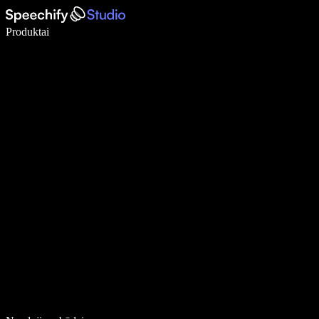
Rašykite 5× greičiau naudodami diktavimą balsu
Produktai
Sužinokite daugiau