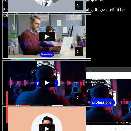
Be jokių mokymų ir viskas naršyklėje – kūrėjai gali įgyvendinti bet
kokią idėją, neberibojami senųjų metodų.
Paleisti studiją