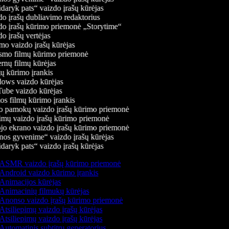
daryk pats“ vaizdo įrašų kūrėjas
o įrašų dubliavimo redaktorius
o įrašų kūrimo priemonė „Storytime“
 įrašų vertėjas
o vaizdo įrašų kūrėjas
mo filmų kūrimo priemonė
rnų filmų kūrėjas
 kūrimo įrankis
ws vaizdo kūrėjas
be vaizdo kūrėjas
s filmų kūrimo įrankis
 pamokų vaizdo įrašų kūrimo priemonė
mų vaizdo įrašų kūrimo priemonė
jo ekrano vaizdo įrašų kūrimo priemonė
os gyvenime“ vaizdo įrašų kūrėjas
daryk pats“ vaizdo įrašų kūrėjas
ASMR vaizdo įrašų kūrimo priemonė
Android vaizdo kūrimo įrankis
Animacijos kūrėjas
Animacinių filmukų kūrėjas
Anonso vaizdo įrašų kūrimo priemonė
Atsiliepimų vaizdo įrašų kūrėjas
Atsiliepimų vaizdo įrašų kūrėjas
Automatinis subtitrų generatorius