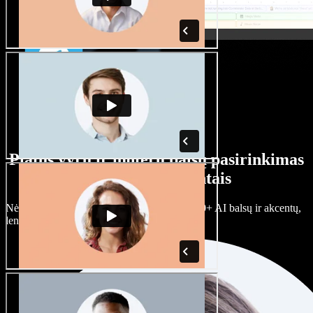
Platus vyrų ir moterų balsų pasirinkimas
su įvairiais akcentais
Nėra dviejų vienodų projektų. Rinkitės iš 100+ AI balsų ir akcentų,
lengvai juos prisitaikykite.