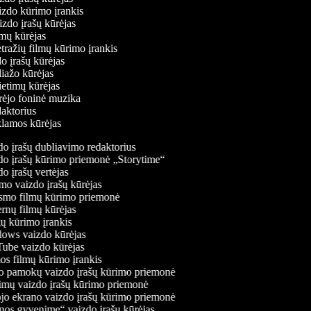
aizdo kūrimo įrankis
izdo įrašų kūrėjas
filmų kūrėjas
tražių filmų kūrimo įrankis
do įrašų kūrėjas
oliažo kūrėjas
vietimų kūrėjas
ūrėjo foninė muzika
edaktorius
eklamos kūrėjas
o įrašų dubliavimo redaktorius
o įrašų kūrimo priemonė „Storytime“
 įrašų vertėjas
o vaizdo įrašų kūrėjas
mo filmų kūrimo priemonė
rnų filmų kūrėjas
 kūrimo įrankis
ws vaizdo kūrėjas
be vaizdo kūrėjas
s filmų kūrimo įrankis
 pamokų vaizdo įrašų kūrimo priemonė
mų vaizdo įrašų kūrimo priemonė
jo ekrano vaizdo įrašų kūrimo priemonė
os gyvenime“ vaizdo įrašų kūrėjas