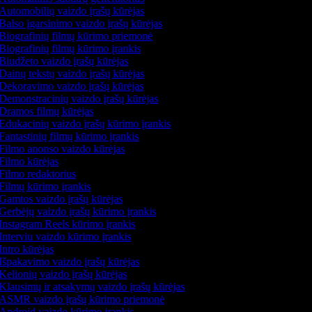
Automobilių vaizdo įrašų kūrėjas
Balso įgarsinimo vaizdo įrašų kūrėjas
Biografinių filmų kūrimo priemonė
Biografinių filmų kūrimo įrankis
Biudžeto vaizdo įrašų kūrėjas
Dainų tekstų vaizdo įrašų kūrėjas
Dekoravimo vaizdo įrašų kūrėjas
Demonstracinių vaizdo įrašų kūrėjas
Dramos filmų kūrėjas
Edukacinių vaizdo įrašų kūrimo įrankis
Fantastinių filmų kūrimo įrankis
Filmo anonso vaizdo kūrėjas
Filmo kūrėjas
Filmo redaktorius
Filmų kūrimo įrankis
Gamtos vaizdo įrašų kūrėjas
Gerbėjų vaizdo įrašų kūrimo įrankis
Instagram Reels kūrimo įrankis
Interviu vaizdo kūrimo įrankis
Intro kūrėjas
Išpakavimo vaizdo įrašų kūrėjas
Kelionių vaizdo įrašų kūrėjas
Klausimų ir atsakymų vaizdo įrašų kūrėjas
ASMR vaizdo įrašų kūrimo priemonė
Android vaizdo kūrimo įrankis