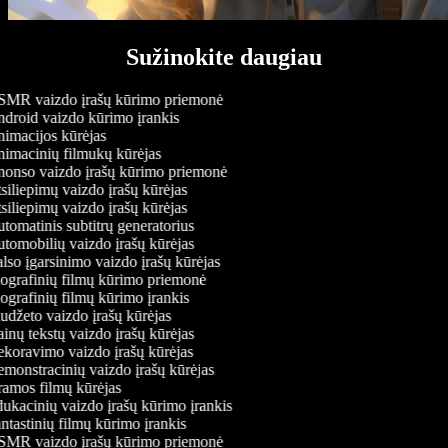
Sužinokite daugiau
MR vaizdo įrašų kūrimo priemonė
droid vaizdo kūrimo įrankis
imacijos kūrėjas
imacinių filmukų kūrėjas
onso vaizdo įrašų kūrimo priemonė
iliepimų vaizdo įrašų kūrėjas
iliepimų vaizdo įrašų kūrėjas
omatinis subtitrų generatorius
tomobilių vaizdo įrašų kūrėjas
so įgarsinimo vaizdo įrašų kūrėjas
ografinių filmų kūrimo priemonė
grafinių filmų kūrimo įrankis
džeto vaizdo įrašų kūrėjas
nų tekstų vaizdo įrašų kūrėjas
koravimo vaizdo įrašų kūrėjas
monstracinių vaizdo įrašų kūrėjas
amos filmų kūrėjas
ukacinių vaizdo įrašų kūrimo įrankis
tastinių filmų kūrimo įrankis
MR vaizdo įrašų kūrimo priemonė