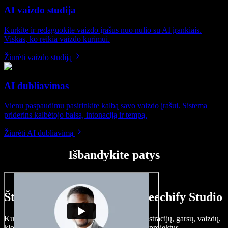
AI vaizdo studija
Kurkite ir redaguokite vaizdo įrašus nuo nulio su AI įrankiais.
Viskas, ko reikia vaizdo kūrimui.
Žiūrėti vaizdo studiją
AI dubliavimas
Vienu paspaudimu pasirinkite kalbą savo vaizdo įrašui. Sistema
priderins kalbėtojo balsą, intonaciją ir tempą.
Žiūrėti AI dubliavimą
Išbandykite patys
Štai ką galite nuveikti su Speechify Studio
Kurkite įgarsinimus, pridėkite nemokamų iliustracijų, garsų, vaizdų,
klonuokite balsą – kurkite pilnus, įspūdingus projektus.