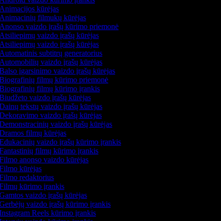
Animacijos kūrėjas
Animacinių filmukų kūrėjas
Anonso vaizdo įrašų kūrimo priemonė
Atsiliepimų vaizdo įrašų kūrėjas
Atsiliepimų vaizdo įrašų kūrėjas
Automatinis subtitrų generatorius
Automobilių vaizdo įrašų kūrėjas
Balso įgarsinimo vaizdo įrašų kūrėjas
Biografinių filmų kūrimo priemonė
Biografinių filmų kūrimo įrankis
Biudžeto vaizdo įrašų kūrėjas
Dainų tekstų vaizdo įrašų kūrėjas
Dekoravimo vaizdo įrašų kūrėjas
Demonstracinių vaizdo įrašų kūrėjas
Dramos filmų kūrėjas
Edukacinių vaizdo įrašų kūrimo įrankis
Fantastinių filmų kūrimo įrankis
Filmo anonso vaizdo kūrėjas
Filmo kūrėjas
Filmo redaktorius
Filmų kūrimo įrankis
Gamtos vaizdo įrašų kūrėjas
Gerbėjų vaizdo įrašų kūrimo įrankis
Instagram Reels kūrimo įrankis