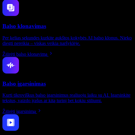
Balso klonavimas
Per kelias sekundes kurkite aukštos kokybės AI balso klonus. Nieko
diegti nereikia – viskas veikia naršyklėje.
Žiūrėti balso klonavimą
Balso įgarsinimas
Kurti tikroviškus balso įgarsinimus realiuoju laiku su AI. Įgarsinkite
tekstus, vaizdo įrašus ar kitą turinį bet kokiu stiliumi.
Žiūrėti įgarsinimą