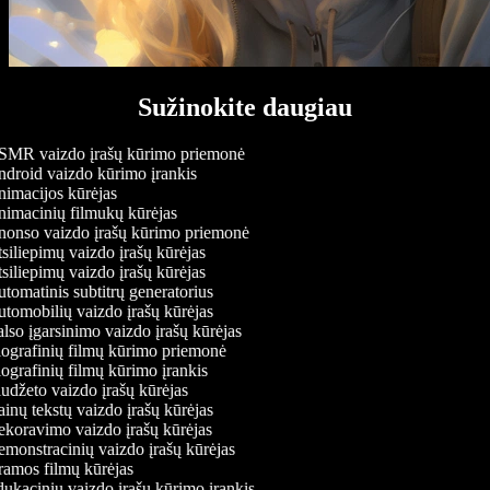
Sužinokite daugiau
MR vaizdo įrašų kūrimo priemonė
droid vaizdo kūrimo įrankis
imacijos kūrėjas
imacinių filmukų kūrėjas
onso vaizdo įrašų kūrimo priemonė
siliepimų vaizdo įrašų kūrėjas
siliepimų vaizdo įrašų kūrėjas
tomatinis subtitrų generatorius
tomobilių vaizdo įrašų kūrėjas
lso įgarsinimo vaizdo įrašų kūrėjas
ografinių filmų kūrimo priemonė
ografinių filmų kūrimo įrankis
udžeto vaizdo įrašų kūrėjas
inų tekstų vaizdo įrašų kūrėjas
koravimo vaizdo įrašų kūrėjas
monstracinių vaizdo įrašų kūrėjas
amos filmų kūrėjas
ukacinių vaizdo įrašų kūrimo įrankis