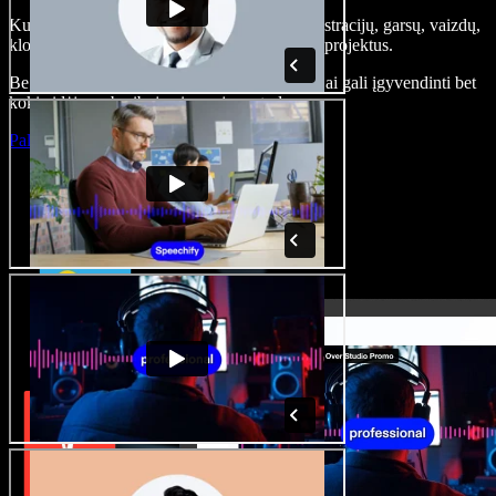
Kurkite įgarsinimus, pridėkite nemokamų iliustracijų, garsų, vaizdų,
klonuokite balsą – kurkite pilnus, įspūdingus projektus.
Be jokių mokymų ir viskas naršyklėje – kūrėjai gali įgyvendinti bet
kokią idėją, neberibojami senųjų metodų.
Paleisti studiją