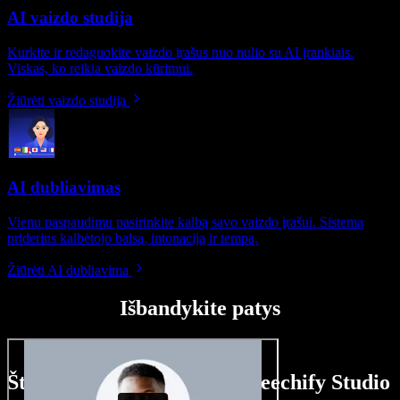
AI vaizdo studija
Kurkite ir redaguokite vaizdo įrašus nuo nulio su AI įrankiais.
Viskas, ko reikia vaizdo kūrimui.
Žiūrėti vaizdo studiją
AI dubliavimas
Vienu paspaudimu pasirinkite kalbą savo vaizdo įrašui. Sistema
priderins kalbėtojo balsą, intonaciją ir tempą.
Žiūrėti AI dubliavimą
Išbandykite patys
Štai ką galite nuveikti su Speechify Studio