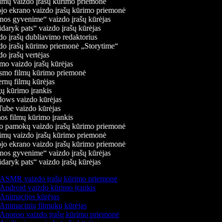
mų vaizdo įrašų kūrimo priemonė
jo ekrano vaizdo įrašų kūrimo priemonė
os gyvenime“ vaizdo įrašų kūrėjas
daryk pats“ vaizdo įrašų kūrėjas
o įrašų dubliavimo redaktorius
o įrašų kūrimo priemonė „Storytime“
o įrašų vertėjas
o vaizdo įrašų kūrėjas
mo filmų kūrimo priemonė
rnų filmų kūrėjas
 kūrimo įrankis
ws vaizdo kūrėjas
be vaizdo kūrėjas
s filmų kūrimo įrankis
 pamokų vaizdo įrašų kūrimo priemonė
mų vaizdo įrašų kūrimo priemonė
jo ekrano vaizdo įrašų kūrimo priemonė
os gyvenime“ vaizdo įrašų kūrėjas
daryk pats“ vaizdo įrašų kūrėjas
ASMR vaizdo įrašų kūrimo priemonė
Android vaizdo kūrimo įrankis
Animacijos kūrėjas
Animacinių filmukų kūrėjas
Anonso vaizdo įrašų kūrimo priemonė