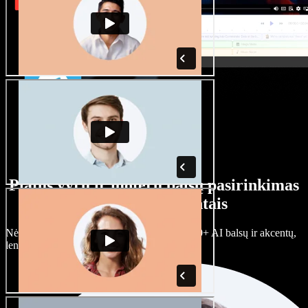
Platus vyrų ir moterų balsų pasirinkimas
su įvairiais akcentais
Nėra dviejų vienodų projektų. Rinkitės iš 100+ AI balsų ir akcentų,
lengvai juos prisitaikykite.