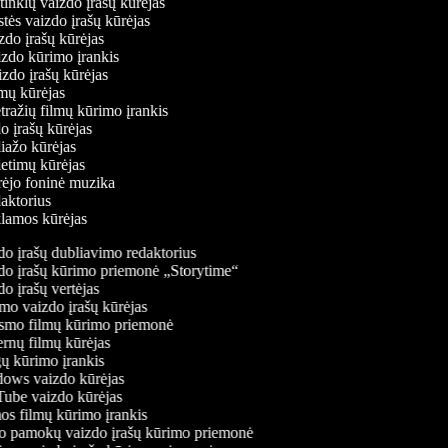
ų tinklų vaizdo įrašų kūrėjas
stės vaizdo įrašų kūrėjas
izdo įrašų kūrėjas
aizdo kūrimo įrankis
izdo įrašų kūrėjas
filmų kūrėjas
tražių filmų kūrimo įrankis
do įrašų kūrėjas
liažo kūrėjas
ietimų kūrėjas
ūrėjo foninė muzika
daktorius
eklamos kūrėjas
o įrašų dubliavimo redaktorius
o įrašų kūrimo priemonė „Storytime“
o įrašų vertėjas
o vaizdo įrašų kūrėjas
mo filmų kūrimo priemonė
rnų filmų kūrėjas
 kūrimo įrankis
ws vaizdo kūrėjas
be vaizdo kūrėjas
s filmų kūrimo įrankis
 pamokų vaizdo įrašų kūrimo priemonė