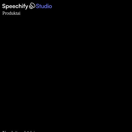
Rašykite 5× greičiau naudodami diktavimą balsu
Produktai
Sužinokite daugiau