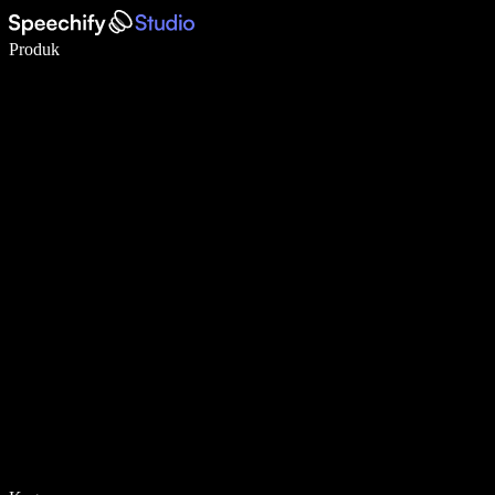
Menulis 5× lebih cepat dengan dikte suara
Produk
Pelajari lebih lanjut