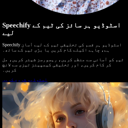
Speechify اسٹوڈیو ہر سائز کی ٹیم کے
لیے
Speechify اسٹوڈیو ہر قسم کی تخلیقی ٹیم کے لیے آسان
ہے، چاہے اکیلے کام کریں یا بڑی ٹیم کے ساتھ۔
ٹیم کو آسانی سے منظم کریں، ریسورسز شیئر کریں، مل
کر کام کریں، اور تخلیقی کیمپینز تیزی سے لانچ
کریں۔
اسٹوڈیو شروع کریں