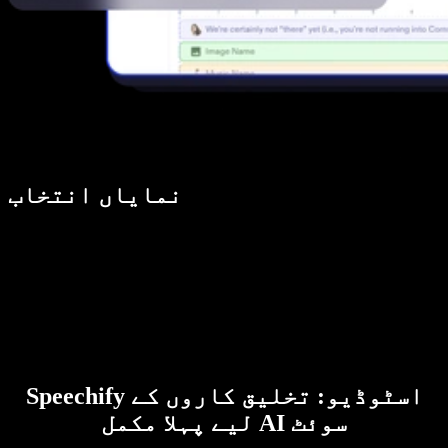
نمایاں انتخاب
Speechify اسٹوڈیو: تخلیق کاروں کے
لیے پہلا مکمل AI سوئٹ