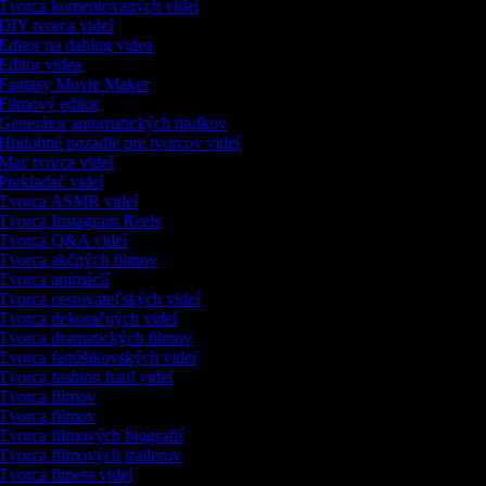
Tvorca komentovaných videí
DIY tvorca videí
Editor na dabing videa
Editor videa
Fantasy Movie Maker
Filmový editor
Generátor automatických titulkov
Hudobné pozadie pre tvorcov videí
Mac tvorca videí
Prekladač videí
Tvorca ASMR videí
Tvorca Instagram Reels
Tvorca Q&A videí
Tvorca akčných filmov
Tvorca animácií
Tvorca cestovateľských videí
Tvorca dekoračných videí
Tvorca dramatických filmov
Tvorca fanúšikovských videí
Tvorca fashion haul videí
Tvorca filmov
Tvorca filmov
Tvorca filmových biografií
Tvorca filmových trailerov
Tvorca fitness videí