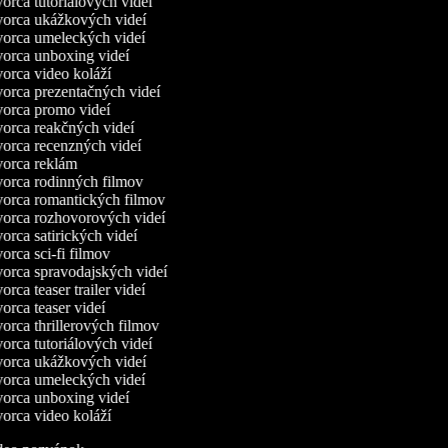
orca tutoriálových videí
orca ukážkových videí
orca umeleckých videí
orca unboxing videí
orca video koláží
orca prezentačných videí
orca promo videí
orca reakčných videí
orca recenzných videí
orca reklám
orca rodinných filmov
orca romantických filmov
orca rozhovorových videí
rca satirických videí
rca sci-fi filmov
orca spravodajských videí
rca teaser trailer videí
rca teaser videí
orca thrillerových filmov
orca tutoriálových videí
orca ukážkových videí
orca umeleckých videí
orca unboxing videí
orca video koláží