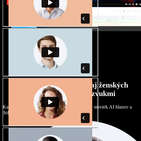
Široký výber mužských aj ženských
hlasov s rôznymi prízvukmi
Každý projekt môže znieť inak. Vyberte si zo stoviek AI hlasov a
dolaďte si ich podľa seba.