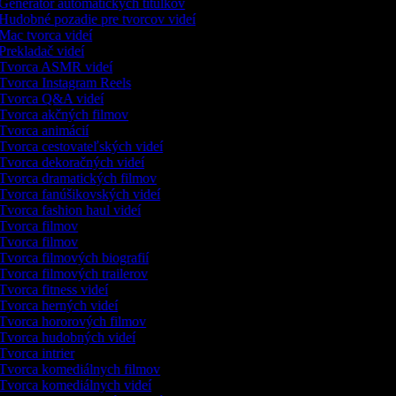
Generátor automatických titulkov
Hudobné pozadie pre tvorcov videí
Mac tvorca videí
Prekladač videí
Tvorca ASMR videí
Tvorca Instagram Reels
Tvorca Q&A videí
Tvorca akčných filmov
Tvorca animácií
Tvorca cestovateľských videí
Tvorca dekoračných videí
Tvorca dramatických filmov
Tvorca fanúšikovských videí
Tvorca fashion haul videí
Tvorca filmov
Tvorca filmov
Tvorca filmových biografií
Tvorca filmových trailerov
Tvorca fitness videí
Tvorca herných videí
Tvorca hororových filmov
Tvorca hudobných videí
Tvorca intrier
Tvorca komediálnych filmov
Tvorca komediálnych videí