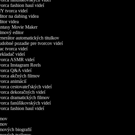
orca fashion haul videí
Y tvorca videí
itor na dabing videa
itor videa
ntasy Movie Maker
lmový editor
nerátor automatických titulkov
dobné pozadie pre tvorcov videí
c tvorca videí
ekladač videí
orca ASMR videí
orca Instagram Reels
orca Q&A videí
orca akčných filmov
orca animácií
orca cestovateľských videí
orca dekoračných videí
orca dramatických filmov
orca fanúšikovských videí
orca fashion haul videí
ilmov
ilmov
ilmových biografií
lmových trailerov