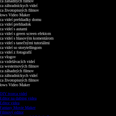
a záhadných filmov
a záhradníckych videí
a životopisných filmov
ows Video Maker
a videí prehliadky domu
a videí prehliadok
a videí s autami
a videí s green screen efektom
a videí s hlasovým komentárom
a videí s tanečnými tutoriálmi
a videí so storytellingom
 videí z fotografií
a vlogov
a vzdelávacích videí
a westernových filmov
a záhadných filmov
a záhradníckych videí
a životopisných filmov
ows Video Maker
DIY tvorca videí
Editor na dabing videa
Editor videa
Fantasy Movie Maker
Filmový editor