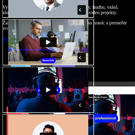
Vytvárajte dabingy, pridajte bezplatné obrázky, hudbu, videá,
klonujte svoj hlas – postavíte pôsobivé audio-video projekty.
Žiadne učenie, všetko v prehliadači – zbavte sa hraníc a premeňte
svoje nápady na realitu.
Spustiť Studio