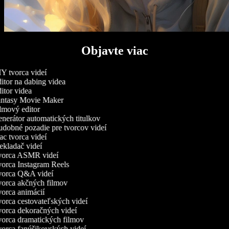
Objavte viac
Y tvorca videí
itor na dabing videa
itor videa
ntasy Movie Maker
lmový editor
nerátor automatických titulkov
dobné pozadie pre tvorcov videí
c tvorca videí
ekladač videí
orca ASMR videí
orca Instagram Reels
orca Q&A videí
orca akčných filmov
orca animácií
orca cestovateľských videí
orca dekoračných videí
orca dramatických filmov
orca fanúšikovských videí