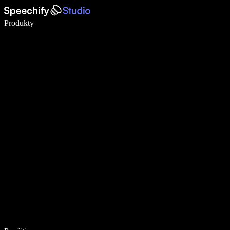
Píšte 5× rýchlejšie pomocou hlasového diktovania
Produkty
Zistiť viac