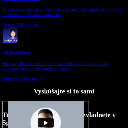
Vytvorte a upravujte video od nuly pomocou AI nástrojov. Všetko
na tvorbu a strih videa v jednom.
Pozrieť Video Studio
AI Dubbing
Jedným klikom premeňte video do ľubovoľného jazyka so
zachovaním hlasu, intonácie aj tempa.
Pozrieť AI Dubbing
Vyskúšajte si to sami
Tu je malá ukážka toho, čo zvládnete v
Speechify Studio.