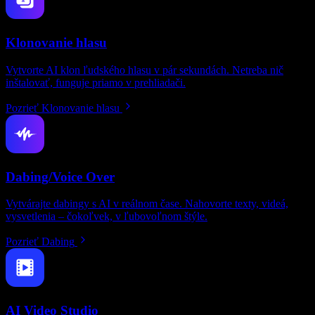
Klonovanie hlasu
Vytvorte AI klon ľudského hlasu v pár sekundách. Netreba nič
inštalovať, funguje priamo v prehliadači.
Pozrieť Klonovanie hlasu
Dabing/Voice Over
Vytvárajte dabingy s AI v reálnom čase. Nahovorte texty, videá,
vysvetlenia – čokoľvek, v ľubovoľnom štýle.
Pozrieť Dabing
AI Video Studio