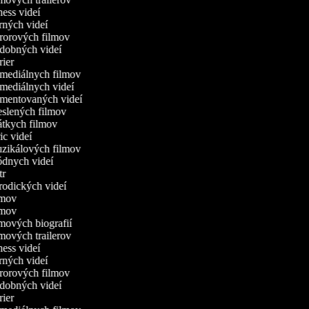
tness videí
erných videí
ororových filmov
udobných videí
trier
omediálnych filmov
omediálnych videí
omentovaných videí
reslených filmov
rátkych filmov
ric videí
uzikálových filmov
ódnych videí
utr
arodických videí
ilmov
ilmov
ilmových biografií
lmových trailerov
tness videí
erných videí
ororových filmov
udobných videí
trier