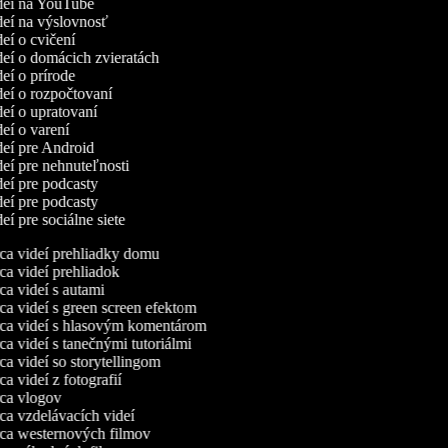
ideí na YouTube
ideí na výslovnosť
deí o cvičení
ideí o domácich zvieratách
deí o prírode
ideí o rozpočtovaní
deí o upratovaní
deí o varení
ideí pre Android
deí pre nehnuteľnosti
ideí pre podcasty
ideí pre podcasty
deí pre sociálne siete
a videí prehliadky domu
a videí prehliadok
a videí s autami
a videí s green screen efektom
a videí s hlasovým komentárom
a videí s tanečnými tutoriálmi
a videí so storytellingom
 videí z fotografií
a vlogov
a vzdelávacích videí
a westernových filmov