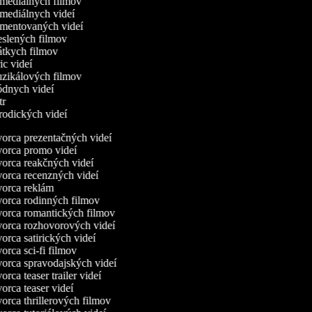
omediálnych filmov
omediálnych videí
omentovaných videí
reslených filmov
rátkych filmov
ric videí
uzikálových filmov
ódnych videí
utr
arodických videí
orca prezentačných videí
orca promo videí
orca reakčných videí
orca recenzných videí
orca reklám
orca rodinných filmov
orca romantických filmov
orca rozhovorových videí
rca satirických videí
rca sci-fi filmov
orca spravodajských videí
rca teaser trailer videí
rca teaser videí
orca thrillerových filmov