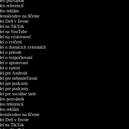
ideo pozvánok
deo referencií
ideo reklám
ideonávodov na líčenie
ideí Deň v živote
ideí na TikTok
ideí na YouTube
ideí na výslovnosť
deí o cvičení
ideí o domácich zvieratách
deí o prírode
ideí o rozpočtovaní
deí o upratovaní
deí o varení
ideí pre Android
deí pre nehnuteľnosti
ideí pre podcasty
ideí pre podcasty
deí pre sociálne siete
ideo pozvánok
deo referencií
ideo reklám
ideonávodov na líčenie
ideí Deň v živote
ideí na TikTok