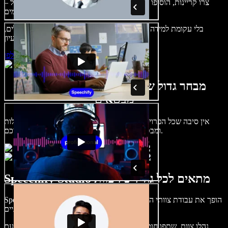
צרו קריינות, הוסיפו תמונות ללא זכויות, אודיו, סרטונים ושיבוט קול –
לפרויקטים קוליים־חזותיים מושלמים.
בלי עקומת למידה – הכול זמין בדפדפן. יוצרי תוכן כבר לא מוגבלים,
ויכולים להחיות כל רעיון.
התחילו ליצור באולפן
מבחר גדול של קולות נשים וגברים במגוון
מבטאים
אין סיבה שכל הפרויקטים יישמעו אותו דבר. בחרו מתוך מאות קולות
ומבטאים של בינה מלאכותית והתאימו אותם אליכם.
Speechify Studio מתאים לכל גודל של צוות
Speechify Studio הופך את עבודת צוותי הקריאייטיב לפשוטה בכל גודל.
מעסק בודד ועד צוותים ארגוניים.
נהלו צוות, שתפו חומרים, עבדו יחד והוציאו פרויקטים מהר מאי פעם.