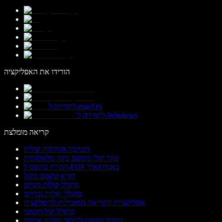
הורידו את האפליקציה
להורדה ל-macOS
להורדה ל-Windows
קריאה מומלצת
הכתבה והקלדה קולית
עוזר קולי מבוסס בינה מלאכותית
המרת טקסט ל-PDF באנדרואיד
קורא טקסט בקול
מחולל קולות נשיים
מחולל קולות גבריים
אפליקציות הקריאה המובילות לדיסלקציה
מחולל קול רובוטי
המרת טקסט לדיבור בסגנון אנימה