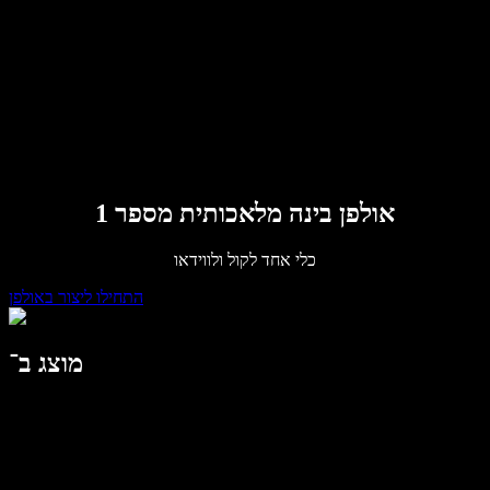
לארגונים
Speechify לארגונים ולחינוך
דברו עם צוות המכירות
Speechify לנגישות במקום העבודה
Speechify ל-DSA
סוכני הקול של SIMBA
Speechify למפתחים
אולפן בינה מלאכותית מספר 1
כלי אחד לקול ולווידאו
התחילו ליצור באולפן
מוצג ב־