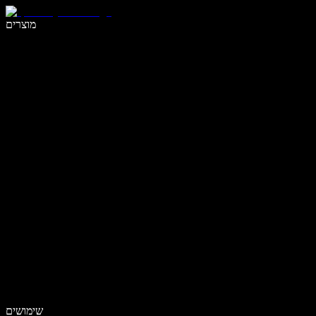
לכתוב פי 5 מהר יותר עם הכתבה קולית
מוצרים
למידע נוסף
שימושים