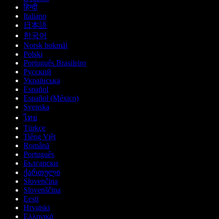
हिन्दी
Italiano
日本語
한국어
Norsk bokmål
Polski
Português Brasileiro
Русский
Українська
Español
Español (México)
Svenska
ไทย
Türkçe
Tiếng Việt
Română
Português
Български
ქართული
Slovenčina
Slovenščina
Eesti
Hrvatski
Ελληνικά