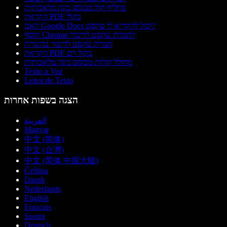
מחליף קול מבוסס בינה מלאכותית
הקראת PDF בקול
האם Google Docs יכול להקריא לי טקסט?
תוסף Chrome להמרת טקסט לדיבור
המרת טקסט לדיבור בהינדית
הקראת PDF בקול רם
מחולל קולות מבוסס בינה מלאכותית
Texto a Voz
Leitor de Texto
הצגה בשפות אחרות
العربية
Magyar
中文 (简体)
中文 (台灣)
中文 (简体 中国大陆)
Čeština
Dansk
Nederlands
English
Français
Suomi
Deutsch