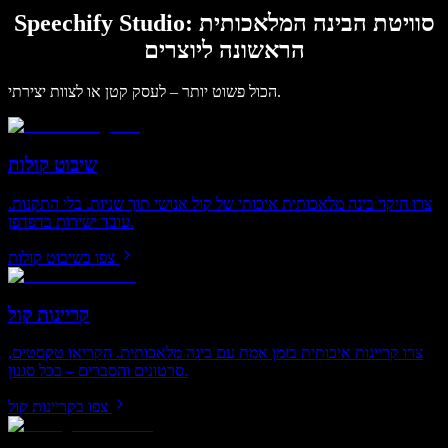
Speechify Studio: סוויטת הבינה המלאכותית
הראשונה ליוצרים
הכול פשוט יותר – לעסק קטן או לצוות יצירתי.
שיבוט קולות
צרו חיקוי בינה מלאכותית איכותי של קול אנושי תוך שניות. בלי התקנות.
עובד ישירות בדפדפן.
צפו בשיבוט קולות
קריינות קול
צרו קריינות איכותית בזמן אמת עם בינה מלאכותית. הקריאו טקסטים,
סרטונים והסברים – בכל סגנון.
צפו בקריינות קול