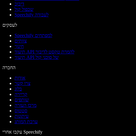
דיבוב
שכפול קול
Speechify לעבודה
לעסקים
Speechify למפתחים
צוותים
חינוך
תיעוד API להמרת טקסט לדיבור
תיעוד API של סוכני קול
החברה
אודות
צרו קשר
בלוג
קריירה
שותפים
מרכז העזרה
סטטוס
עיתונות
ערכת המותג
עקבו אחרי Speechify