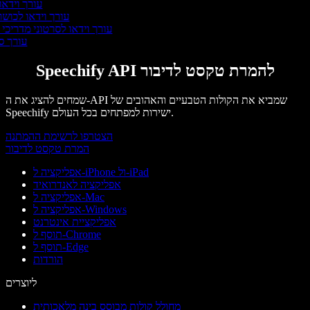
עורך וידאו 
עורך וידאו לכושר
עורך וידאו לסרטוני מדריכי 
עורך 
Speechify API להמרת טקסט לדיבור
שמחים להציג את ה-API שמביא את הקולות הטבעיים והאהובים של
Speechify ישירות למפתחים בכל העולם.
הצטרפו לרשימת ההמתנה
המרת טקסט לדיבור
אפליקציה ל-iPhone ול-iPad
אפליקציה לאנדרואיד
אפליקציה ל-Mac
אפליקציה ל-Windows
אפליקציית אינטרנט
תוסף ל-Chrome
תוסף ל-Edge
הורדות
ליוצרים
מחולל קולות מבוסס בינה מלאכותית