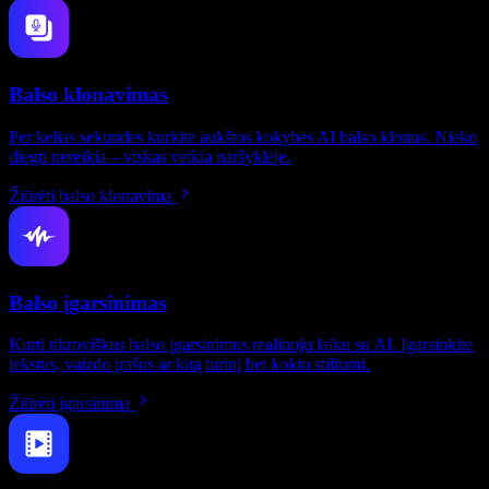
Balso klonavimas
Per kelias sekundes kurkite aukštos kokybės AI balso klonus. Nieko
diegti nereikia – viskas veikia naršyklėje.
Žiūrėti balso klonavimą
Balso įgarsinimas
Kurti tikroviškus balso įgarsinimus realiuoju laiku su AI. Įgarsinkite
tekstus, vaizdo įrašus ar kitą turinį bet kokiu stiliumi.
Žiūrėti įgarsinimą