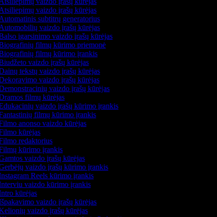
tsiliepimų vaizdo įrašų kūrėjas
tsiliepimų vaizdo įrašų kūrėjas
utomatinis subtitrų generatorius
Automobilių vaizdo įrašų kūrėjas
Balso įgarsinimo vaizdo įrašų kūrėjas
Biografinių filmų kūrimo priemonė
Biografinių filmų kūrimo įrankis
Biudžeto vaizdo įrašų kūrėjas
ainų tekstų vaizdo įrašų kūrėjas
Dekoravimo vaizdo įrašų kūrėjas
Demonstracinių vaizdo įrašų kūrėjas
Dramos filmų kūrėjas
Edukacinių vaizdo įrašų kūrimo įrankis
antastinių filmų kūrimo įrankis
Filmo anonso vaizdo kūrėjas
Filmo kūrėjas
Filmo redaktorius
Filmų kūrimo įrankis
Gamtos vaizdo įrašų kūrėjas
Gerbėjų vaizdo įrašų kūrimo įrankis
Instagram Reels kūrimo įrankis
nterviu vaizdo kūrimo įrankis
ntro kūrėjas
Išpakavimo vaizdo įrašų kūrėjas
elionių vaizdo įrašų kūrėjas