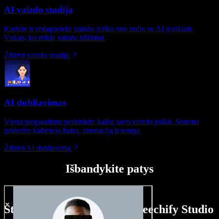
AI vaizdo studija
Kurkite ir redaguokite vaizdo įrašus nuo nulio su AI įrankiais.
Viskas, ko reikia vaizdo kūrimui.
Žiūrėti vaizdo studiją
AI dubliavimas
Vienu paspaudimu pasirinkite kalbą savo vaizdo įrašui. Sistema
priderins kalbėtojo balsą, intonaciją ir tempą.
Žiūrėti AI dubliavimą
Išbandykite patys
Štai ką galite nuveikti su Speechify Studio