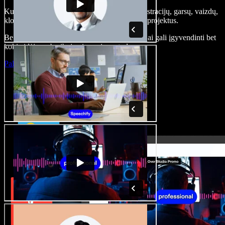
Kurkite įgarsinimus, pridėkite nemokamų iliustracijų, garsų, vaizdų,
klonuokite balsą – kurkite pilnus, įspūdingus projektus.
Be jokių mokymų ir viskas naršyklėje – kūrėjai gali įgyvendinti bet
kokią idėją, neberibojami senųjų metodų.
Paleisti studiją