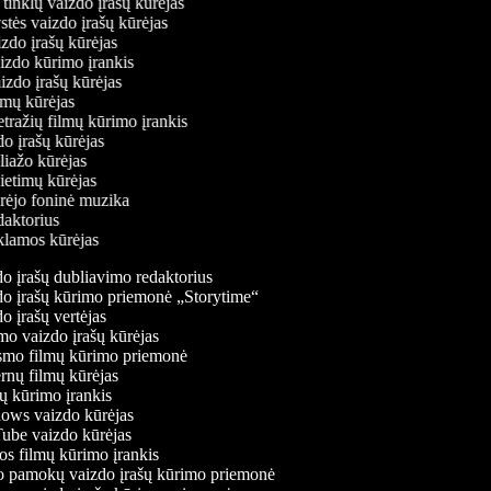
ų tinklų vaizdo įrašų kūrėjas
ystės vaizdo įrašų kūrėjas
aizdo įrašų kūrėjas
aizdo kūrimo įrankis
aizdo įrašų kūrėjas
filmų kūrėjas
tražių filmų kūrimo įrankis
zdo įrašų kūrėjas
oliažo kūrėjas
vietimų kūrėjas
ūrėjo foninė muzika
edaktorius
eklamos kūrėjas
 įrašų dubliavimo redaktorius
o įrašų kūrimo priemonė „Storytime“
 įrašų vertėjas
o vaizdo įrašų kūrėjas
mo filmų kūrimo priemonė
nų filmų kūrėjas
 kūrimo įrankis
ws vaizdo kūrėjas
be vaizdo kūrėjas
s filmų kūrimo įrankis
 pamokų vaizdo įrašų kūrimo priemonė