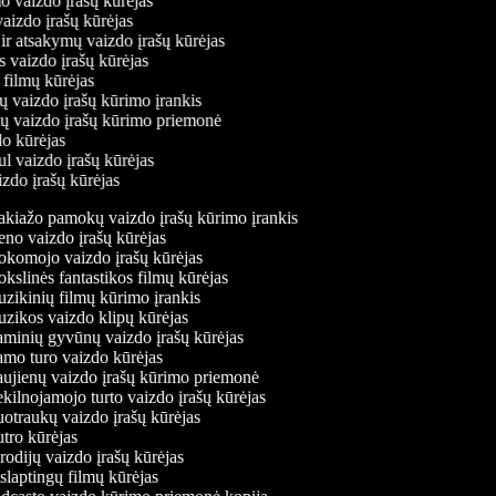
mo vaizdo įrašų kūrėjas
 vaizdo įrašų kūrėjas
 ir atsakymų vaizdo įrašų kūrėjas
s vaizdo įrašų kūrėjas
 filmų kūrėjas
ų vaizdo įrašų kūrimo įrankis
nių vaizdo įrašų kūrimo priemonė
do kūrėjas
ul vaizdo įrašų kūrėjas
izdo įrašų kūrėjas
iažo pamokų vaizdo įrašų kūrimo įrankis
o vaizdo įrašų kūrėjas
omojo vaizdo įrašų kūrėjas
slinės fantastikos filmų kūrėjas
ikinių filmų kūrimo įrankis
ikos vaizdo klipų kūrėjas
inių gyvūnų vaizdo įrašų kūrėjas
o turo vaizdo kūrėjas
jienų vaizdo įrašų kūrimo priemonė
ilnojamojo turto vaizdo įrašų kūrėjas
traukų vaizdo įrašų kūrėjas
ro kūrėjas
odijų vaizdo įrašų kūrėjas
laptingų filmų kūrėjas