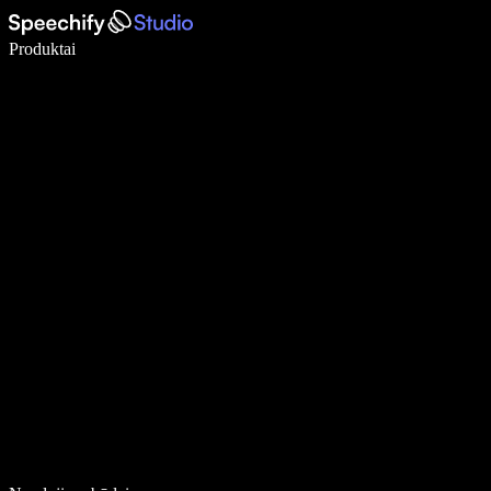
Rašykite 5× greičiau naudodami diktavimą balsu
Produktai
Sužinokite daugiau