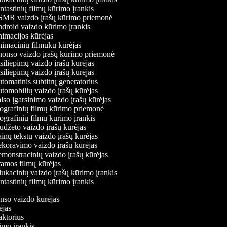
tastinių filmų kūrimo įrankis
MR vaizdo įrašų kūrimo priemonė
roid vaizdo kūrimo įrankis
macijos kūrėjas
macinių filmukų kūrėjas
onso vaizdo įrašų kūrimo priemonė
iliepimų vaizdo įrašų kūrėjas
iliepimų vaizdo įrašų kūrėjas
omatinis subtitrų generatorius
omobilių vaizdo įrašų kūrėjas
so įgarsinimo vaizdo įrašų kūrėjas
grafinių filmų kūrimo priemonė
grafinių filmų kūrimo įrankis
džeto vaizdo įrašų kūrėjas
nų tekstų vaizdo įrašų kūrėjas
oravimo vaizdo įrašų kūrėjas
onstracinių vaizdo įrašų kūrėjas
mos filmų kūrėjas
kacinių vaizdo įrašų kūrimo įrankis
tastinių filmų kūrimo įrankis
onso vaizdo kūrėjas
rėjas
daktorius
rimo įrankis