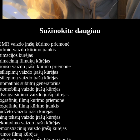
Sužinokite daugiau
MR vaizdo įrašų kūrimo priemonė
roid vaizdo kūrimo įrankis
macijos kūrėjas
macinių filmukų kūrėjas
onso vaizdo įrašų kūrimo priemonė
iliepimų vaizdo įrašų kūrėjas
iliepimų vaizdo įrašų kūrėjas
omatinis subtitrų generatorius
omobilių vaizdo įrašų kūrėjas
so įgarsinimo vaizdo įrašų kūrėjas
grafinių filmų kūrimo priemonė
grafinių filmų kūrimo įrankis
džeto vaizdo įrašų kūrėjas
nų tekstų vaizdo įrašų kūrėjas
oravimo vaizdo įrašų kūrėjas
onstracinių vaizdo įrašų kūrėjas
mos filmų kūrėjas
kacinių vaizdo įrašų kūrimo įrankis