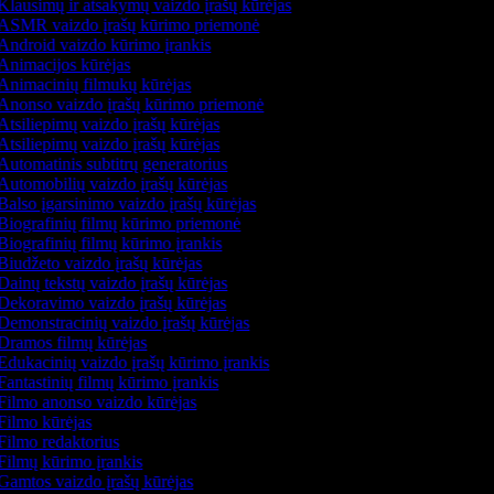
Klausimų ir atsakymų vaizdo įrašų kūrėjas
ASMR vaizdo įrašų kūrimo priemonė
Android vaizdo kūrimo įrankis
Animacijos kūrėjas
Animacinių filmukų kūrėjas
Anonso vaizdo įrašų kūrimo priemonė
tsiliepimų vaizdo įrašų kūrėjas
tsiliepimų vaizdo įrašų kūrėjas
utomatinis subtitrų generatorius
Automobilių vaizdo įrašų kūrėjas
Balso įgarsinimo vaizdo įrašų kūrėjas
Biografinių filmų kūrimo priemonė
Biografinių filmų kūrimo įrankis
Biudžeto vaizdo įrašų kūrėjas
ainų tekstų vaizdo įrašų kūrėjas
Dekoravimo vaizdo įrašų kūrėjas
Demonstracinių vaizdo įrašų kūrėjas
Dramos filmų kūrėjas
Edukacinių vaizdo įrašų kūrimo įrankis
antastinių filmų kūrimo įrankis
Filmo anonso vaizdo kūrėjas
Filmo kūrėjas
Filmo redaktorius
Filmų kūrimo įrankis
Gamtos vaizdo įrašų kūrėjas