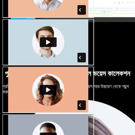
পুরুষ-নারী ভেদে নানান উচ্চারণে বিশাল ভয়েস কালেকশন
প্রতিটি প্রজেক্টকে আলাদা শোনাতে দিন। শত শত AI ভয়েস আর উচ্চারণ থেকে পছন্দ
করুন, নিজের মতো টিউন করুন।