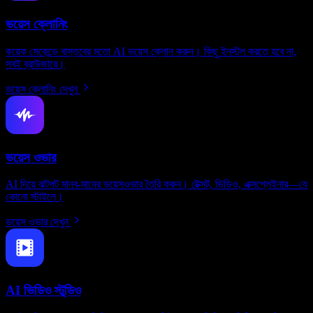
ভয়েস ক্লোনিং
কয়েক সেকেন্ডে বাস্তবের মতো AI ভয়েস ক্লোন করুন। কিছু ইনস্টল করতে হবে না,
সবই ব্রাউজারে।
ভয়েস ক্লোনিং দেখুন
ভয়েস ওভার
AI দিয়ে ঝটপট মানব-মানের ভয়েসওভার তৈরি করুন। টেক্সট, ভিডিও, এক্সপ্লেইনার—যে
কোনো স্টাইলে।
ভয়েস ওভার দেখুন
AI ভিডিও স্টুডিও