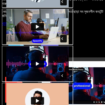
দারুণ মনে রাখার মতো অডিও-ভিডিও প্রজেক্ট বানান।
কোনো শেখার ঝামেলা নেই, শুধু ব্রাউজারে খুলুন—আর দুর্বলতা ছাড়া সব সৃজনশীল কনটেন্ট
বানিয়ে ফেলুন।
স্টুডিও চালু করুন