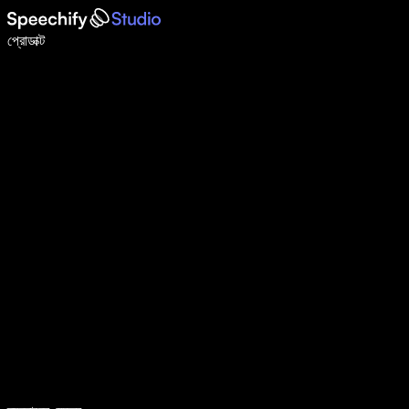
ভয়েস টাইপিং দিয়ে ৫ গুণ দ্রুত লিখুন
প্রোডাক্ট
আরও জানুন