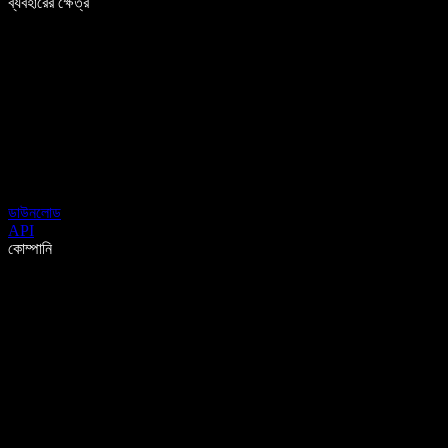
ব্যবহারের ক্ষেত্র
ডাউনলোড
API
কোম্পানি