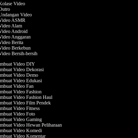
 Kolase Video
 Outro
 Undangan Video
t Video ASMR
 Video Alam
 Video Android
 Video Anggaran
Video Berita
 Video Berkebun
Video Bersih-bersih
mbuat Video DIY
mbuat Video Dekorasi
mbuat Video Demo
mbuat Video Edukasi
mbuat Video Fan
mbuat Video Fashion
mbuat Video Fashion Haul
mbuat Video Film Pendek
buat Video Fitness
mbuat Video Foto
mbuat Video Gaming
mbuat Video Hewan Peliharaan
mbuat Video Komedi
mbuat Video Komentar