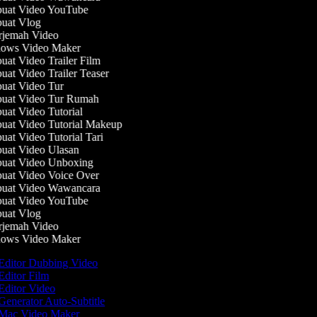
at Video YouTube
at Vlog
jemah Video
ws Video Maker
at Video Trailer Film
at Video Trailer Teaser
at Video Tur
at Video Tur Rumah
at Video Tutorial
at Video Tutorial Makeup
at Video Tutorial Tari
at Video Ulasan
at Video Unboxing
at Video Voice Over
at Video Wawancara
at Video YouTube
at Vlog
jemah Video
ws Video Maker
Editor Dubbing Video
Editor Film
Editor Video
Generator Auto-Subtitle
Mac Video Maker