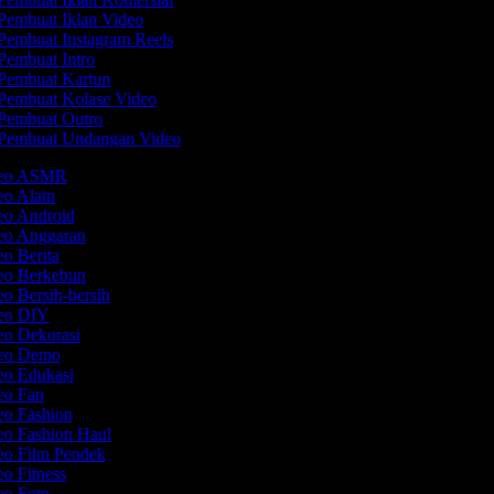
Pembuat Iklan Video
Pembuat Instagram Reels
Pembuat Intro
Pembuat Kartun
Pembuat Kolase Video
Pembuat Outro
Pembuat Undangan Video
ideo ASMR
deo Alam
deo Android
deo Anggaran
eo Berita
deo Berkebun
eo Bersih-bersih
deo DIY
eo Dekorasi
deo Demo
deo Edukasi
deo Fan
eo Fashion
eo Fashion Haul
deo Film Pendek
eo Fitness
deo Foto