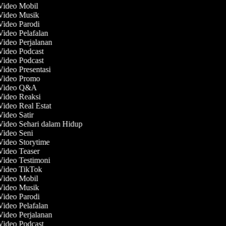
 Video Mobil
 Video Musik
 Video Parodi
Video Pelafalan
Video Perjalanan
 Video Podcast
 Video Podcast
Video Presentasi
 Video Promo
t Video Q&A
 Video Reaksi
Video Real Estat
Video Satir
 Video Sehari dalam Hidup
 Video Seni
 Video Storytime
 Video Teaser
 Video Testimoni
 Video TikTok
 Video Mobil
 Video Musik
 Video Parodi
Video Pelafalan
Video Perjalanan
 Video Podcast