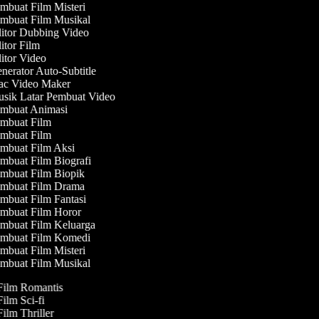
buat Film Misteri
mbuat Film Musikal
itor Dubbing Video
tor Film
tor Video
erator Auto-Subtitle
c Video Maker
sik Latar Pembuat Video
mbuat Animasi
mbuat Film
mbuat Film
mbuat Film Aksi
buat Film Biografi
mbuat Film Biopik
mbuat Film Drama
buat Film Fantasi
mbuat Film Horor
mbuat Film Keluarga
mbuat Film Komedi
buat Film Misteri
mbuat Film Musikal
 Film Romantis
Film Sci-fi
Film Thriller