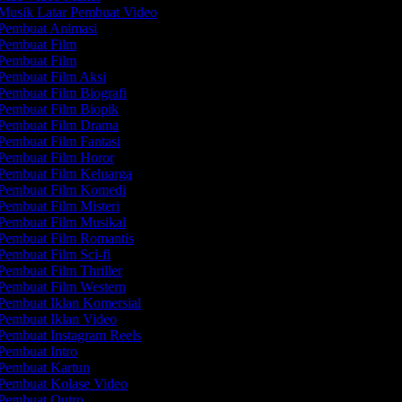
Musik Latar Pembuat Video
Pembuat Animasi
Pembuat Film
Pembuat Film
Pembuat Film Aksi
Pembuat Film Biografi
Pembuat Film Biopik
Pembuat Film Drama
Pembuat Film Fantasi
Pembuat Film Horor
Pembuat Film Keluarga
Pembuat Film Komedi
Pembuat Film Misteri
Pembuat Film Musikal
Pembuat Film Romantis
Pembuat Film Sci-fi
Pembuat Film Thriller
Pembuat Film Western
Pembuat Iklan Komersial
Pembuat Iklan Video
Pembuat Instagram Reels
Pembuat Intro
Pembuat Kartun
Pembuat Kolase Video
Pembuat Outro