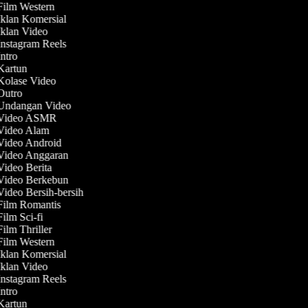
 Film Western
Iklan Komersial
 Iklan Video
Instagram Reels
Intro
 Kartun
 Kolase Video
 Outro
 Undangan Video
t Video ASMR
 Video Alam
 Video Android
 Video Anggaran
Video Berita
 Video Berkebun
Video Bersih-bersih
 Film Romantis
Film Sci-fi
Film Thriller
 Film Western
Iklan Komersial
 Iklan Video
Instagram Reels
Intro
 Kartun