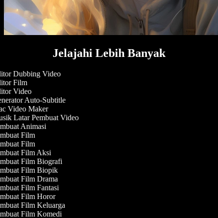
Jelajahi Lebih Banyak
itor Dubbing Video
tor Film
tor Video
erator Auto-Subtitle
c Video Maker
sik Latar Pembuat Video
mbuat Animasi
mbuat Film
mbuat Film
mbuat Film Aksi
buat Film Biografi
mbuat Film Biopik
mbuat Film Drama
buat Film Fantasi
mbuat Film Horor
mbuat Film Keluarga
mbuat Film Komedi