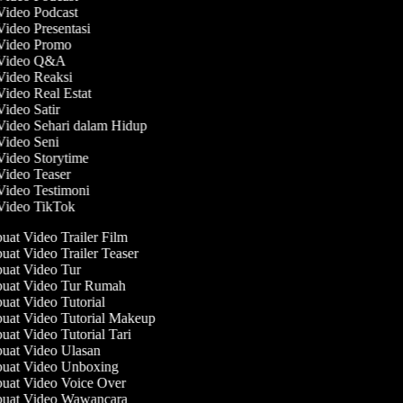
 Video Podcast
Video Presentasi
 Video Promo
t Video Q&A
 Video Reaksi
Video Real Estat
Video Satir
 Video Sehari dalam Hidup
 Video Seni
 Video Storytime
 Video Teaser
 Video Testimoni
 Video TikTok
at Video Trailer Film
at Video Trailer Teaser
at Video Tur
at Video Tur Rumah
at Video Tutorial
at Video Tutorial Makeup
at Video Tutorial Tari
at Video Ulasan
at Video Unboxing
at Video Voice Over
at Video Wawancara