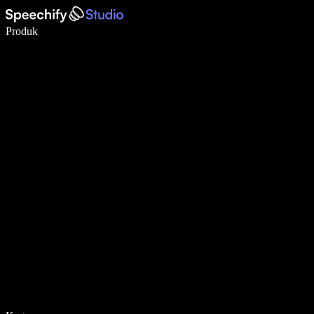
Menulis 5× lebih cepat dengan dikte suara
Produk
Pelajari lebih lanjut