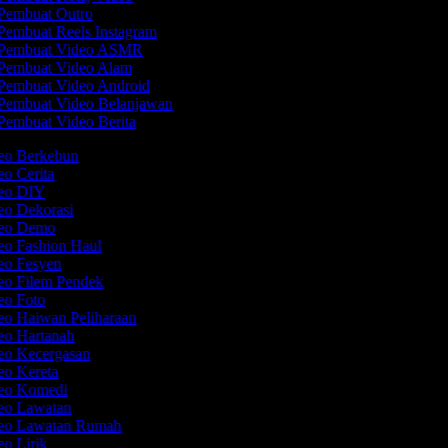
Pembuat Outro
Pembuat Reels Instagram
Pembuat Video ASMR
Pembuat Video Alam
Pembuat Video Android
Pembuat Video Belanjawan
Pembuat Video Berita
deo Berkebun
eo Cerita
deo DIY
deo Dekorasi
deo Demo
deo Fashion Haul
deo Fesyen
deo Filem Pendek
deo Foto
eo Haiwan Peliharaan
deo Hartanah
deo Kecergasan
eo Kereta
deo Komedi
deo Lawatan
deo Lawatan Rumah
eo Lirik