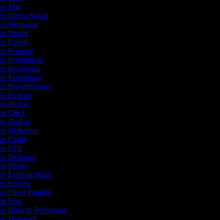
deo Mac
eo Media Sosial
deo Memasak
deo Muzik
eo Parodi
deo Peminat
deo Pendidikan
eo Perjalanan
deo Permainan
deo Persembahan
eo Podcast
deo Promo
ideo Q&A
deo Reaksi
deo Berkebun
eo Cerita
deo DIY
deo Dekorasi
deo Demo
deo Fashion Haul
deo Fesyen
deo Filem Pendek
deo Foto
eo Haiwan Peliharaan
deo Hartanah