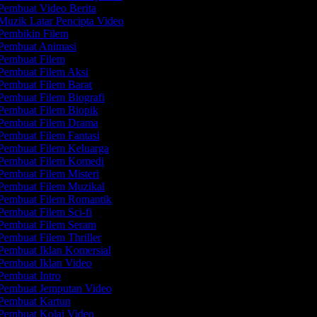
Pembuat Video Berita
uzik Latar Pencipta Video
Pembikin Filem
Pembuat Animasi
Pembuat Filem
Pembuat Filem Aksi
Pembuat Filem Barat
embuat Filem Biografi
Pembuat Filem Biopik
Pembuat Filem Drama
embuat Filem Fantasi
Pembuat Filem Keluarga
Pembuat Filem Komedi
embuat Filem Misteri
Pembuat Filem Muzikal
Pembuat Filem Romantik
embuat Filem Sci-fi
Pembuat Filem Seram
embuat Filem Thriller
Pembuat Iklan Komersial
Pembuat Iklan Video
embuat Intro
Pembuat Jemputan Video
Pembuat Kartun
Pembuat Kolaj Video