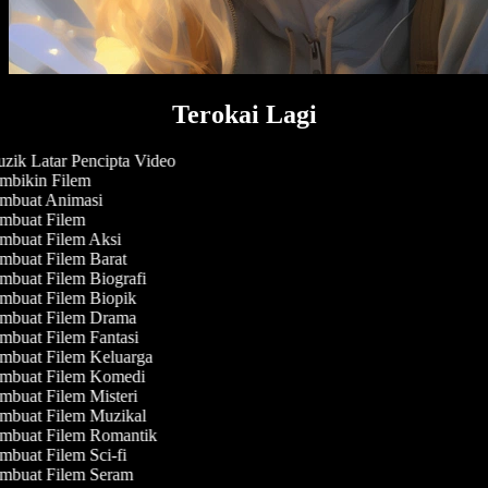
Terokai Lagi
ik Latar Pencipta Video
mbikin Filem
mbuat Animasi
mbuat Filem
mbuat Filem Aksi
buat Filem Barat
buat Filem Biografi
buat Filem Biopik
mbuat Filem Drama
buat Filem Fantasi
mbuat Filem Keluarga
mbuat Filem Komedi
buat Filem Misteri
mbuat Filem Muzikal
mbuat Filem Romantik
buat Filem Sci-fi
mbuat Filem Seram