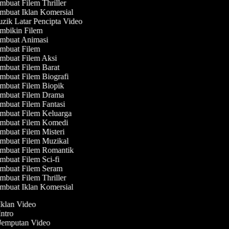
buat Filem Thriller
buat Iklan Komersial
ik Latar Pencipta Video
mbikin Filem
mbuat Animasi
mbuat Filem
mbuat Filem Aksi
buat Filem Barat
buat Filem Biografi
buat Filem Biopik
mbuat Filem Drama
buat Filem Fantasi
mbuat Filem Keluarga
mbuat Filem Komedi
buat Filem Misteri
mbuat Filem Muzikal
mbuat Filem Romantik
buat Filem Sci-fi
mbuat Filem Seram
buat Filem Thriller
buat Iklan Komersial
 Iklan Video
Intro
 Jemputan Video