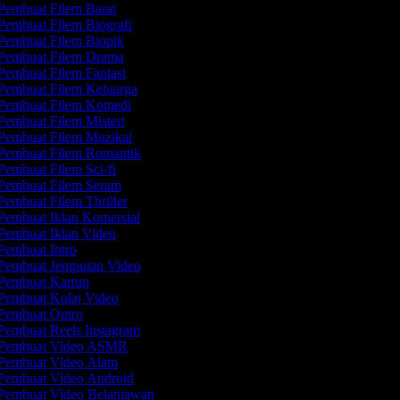
Pembuat Filem Barat
embuat Filem Biografi
Pembuat Filem Biopik
Pembuat Filem Drama
embuat Filem Fantasi
Pembuat Filem Keluarga
Pembuat Filem Komedi
embuat Filem Misteri
Pembuat Filem Muzikal
Pembuat Filem Romantik
embuat Filem Sci-fi
Pembuat Filem Seram
embuat Filem Thriller
Pembuat Iklan Komersial
Pembuat Iklan Video
embuat Intro
Pembuat Jemputan Video
Pembuat Kartun
Pembuat Kolaj Video
Pembuat Outro
Pembuat Reels Instagram
Pembuat Video ASMR
Pembuat Video Alam
Pembuat Video Android
Pembuat Video Belanjawan