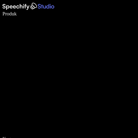
Tulis 5× lebih pantas dengan menaip menggunakan suara
Produk
Ketahui Lebih Lanjut