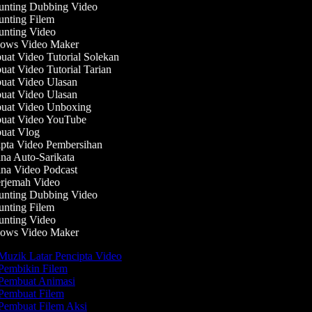
nting Dubbing Video
nting Filem
nting Video
ws Video Maker
at Video Tutorial Solekan
at Video Tutorial Tarian
at Video Ulasan
at Video Ulasan
at Video Unboxing
at Video YouTube
at Vlog
pta Video Pembersihan
na Auto-Sarikata
na Video Podcast
rjemah Video
nting Dubbing Video
nting Filem
nting Video
ws Video Maker
uzik Latar Pencipta Video
Pembikin Filem
Pembuat Animasi
Pembuat Filem
Pembuat Filem Aksi