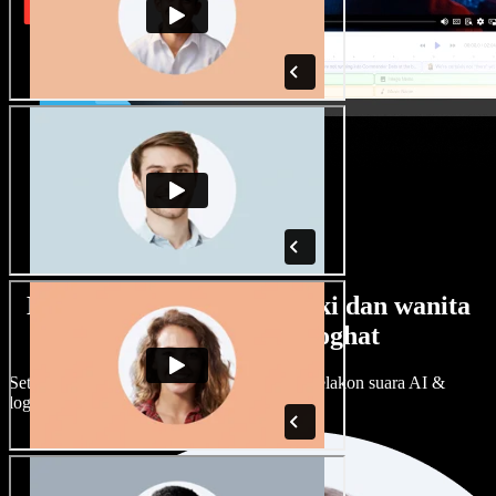
Banyak pilihan suara lelaki dan wanita
dengan pelbagai loghat
Setiap projek boleh jadi unik. Pilih ratusan pelakon suara AI &
loghat, laraskan ikut cita rasa anda.