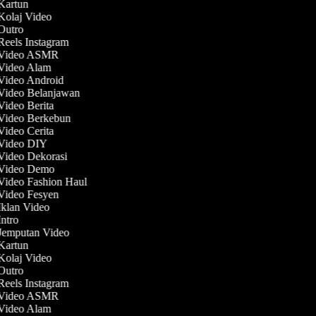
 Kartun
 Kolaj Video
 Outro
 Reels Instagram
t Video ASMR
 Video Alam
 Video Android
 Video Belanjawan
 Video Berita
 Video Berkebun
 Video Cerita
 Video DIY
 Video Dekorasi
 Video Demo
 Video Fashion Haul
 Video Fesyen
 Iklan Video
Intro
 Jemputan Video
 Kartun
 Kolaj Video
 Outro
 Reels Instagram
t Video ASMR
 Video Alam