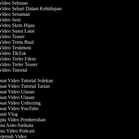
 Video Sebutan
 Video Sehari Dalam Kehidupan
 Video Senaman
 Video Seni
 Video Skrin Hijau
 Video Suara Latar
 Video Teaser
 Video Temu Bual
 Video Testimoni
 Video TikTok
Video Treler Filem
Video Treler Teaser
Video Tutorial
at Video Tutorial Solekan
at Video Tutorial Tarian
at Video Ulasan
at Video Ulasan
at Video Unboxing
at Video YouTube
at Vlog
pta Video Pembersihan
na Auto-Sarikata
na Video Podcast
rjemah Video