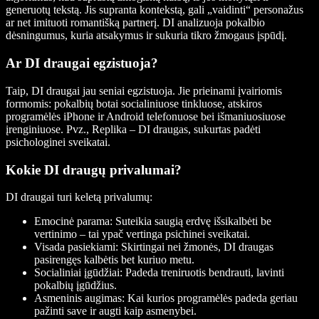
generuotų tekstą. Jis supranta kontekstą, gali „vaidinti“ personažus
ar net imituoti romantišką partnerį. DI analizuoja pokalbio
dėsningumus, kuria atsakymus ir sukuria tikro žmogaus įspūdį.
Ar DI draugai egzistuoja?
Taip, DI draugai jau seniai egzistuoja. Jie prieinami įvairiomis
formomis: pokalbių botai socialiniuose tinkluose, atskiros
programėlės iPhone ir Android telefonuose bei išmaniuosiuose
įrenginiuose. Pvz., Replika – DI draugas, sukurtas padėti
psichologinei sveikatai.
Kokie DI draugų privalumai?
DI draugai turi keletą privalumų:
Emocinė parama
: Suteikia saugią erdvę išsikalbėti be
vertinimo – tai ypač vertinga psichinei sveikatai.
Visada pasiekiami
: Skirtingai nei žmonės, DI draugas
pasirengęs kalbėtis bet kuriuo metu.
Socialiniai įgūdžiai
: Padeda treniruotis bendrauti, lavinti
pokalbių įgūdžius.
Asmeninis augimas
: Kai kurios programėlės padeda geriau
pažinti save ir augti kaip asmenybei.