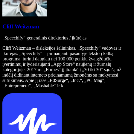
Cliff Weitzman
„Speechify“ generalinis direktorius / įkūrėjas
Cliff Weitzman – disleksijos šalininkas, „Speechify“ vadovas ir
įkūrėjas. „Speechify“ – pirmaujanti pasaulyje teksto į kalbą
programa, turinti daugiau nei 100 000 penkių žvaigždučių
įvertinimų ir lyderiaujanti „App Store“ naujienų ir žurnalų
kategorijoje. 2017 m. „Forbes“ jį įtraukė į „30 iki 30“ sąrašą už
indėlį didinant interneto prieinamumą žmonėms su mokymosi
sutrikimais. Apie jį rašė „EdSurge“, „Inc.“, „PC Mag“,
„Entrepreneur“, „Mashable“ ir kt.