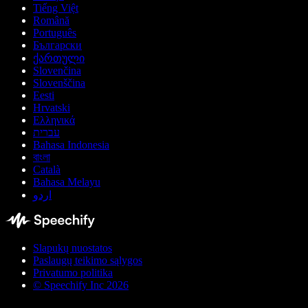
Tiếng Việt
Română
Português
Български
ქართული
Slovenčina
Slovenščina
Eesti
Hrvatski
Ελληνικά
עברית
Bahasa Indonesia
বাংলা
Català
Bahasa Melayu
اردو
Slapukų nuostatos
Paslaugų teikimo sąlygos
Privatumo politika
© Speechify Inc 2026