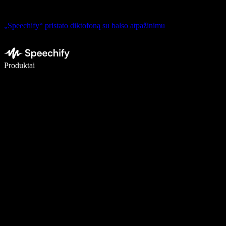
„Speechify“ pristato diktofoną su balso atpažinimu
Rašykite 5× greičiau naudodami diktavimą balsu
Produktai
Sužinokite daugiau