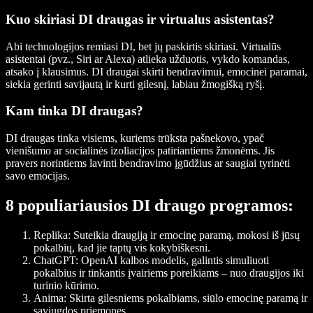
Kuo skiriasi DI draugas ir virtualus asistentas?
Abi technologijos remiasi DI, bet jų paskirtis skiriasi. Virtualūs
asistentai (pvz., Siri ar Alexa) atlieka užduotis, vykdo komandas,
atsako į klausimus. DI draugai skirti bendravimui, emocinei paramai,
siekia gerinti savijautą ir kurti gilesnį, labiau žmogišką ryšį.
Kam tinka DI draugas?
DI draugas tinka visiems, kuriems trūksta pašnekovo, ypač
vienišumo ar socialinės izoliacijos patiriantiems žmonėms. Jis
pravers norintiems lavinti bendravimo įgūdžius ar saugiai tyrinėti
savo emocijas.
8 populiariausios DI draugo programos:
Replika
: Suteikia draugiją ir emocinę paramą, mokosi iš jūsų
pokalbių, kad jie taptų vis kokybiškesni.
ChatGPT
: OpenAI kalbos modelis, galintis simuliuoti
pokalbius ir tinkantis įvairiems poreikiams – nuo draugijos iki
turinio kūrimo.
Anima
: Skirta gilesniems pokalbiams, siūlo emocinę paramą ir
saviugdos priemones.