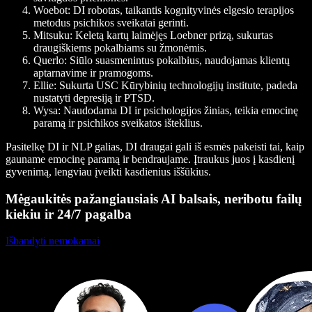
Woebot
: DI robotas, taikantis kognityvinės elgesio terapijos
metodus psichikos sveikatai gerinti.
Mitsuku
: Keletą kartų laimėjęs Loebner prizą, sukurtas
draugiškiems pokalbiams su žmonėmis.
Querlo
: Siūlo suasmenintus pokalbius, naudojamas klientų
aptarnavime ir pramogoms.
Ellie
: Sukurta USC Kūrybinių technologijų institute, padeda
nustatyti depresiją ir PTSD.
Wysa
: Naudodama DI ir psichologijos žinias, teikia emocinę
paramą ir psichikos sveikatos išteklius.
Pasitelkę DI ir NLP galias, DI draugai gali iš esmės pakeisti tai, kaip
gauname emocinę paramą ir bendraujame. Įtraukus juos į kasdienį
gyvenimą, lengviau įveikti kasdienius iššūkius.
Mėgaukitės pažangiausiais AI balsais, neribotu failų
kiekiu ir 24/7 pagalba
Išbandyti nemokamai