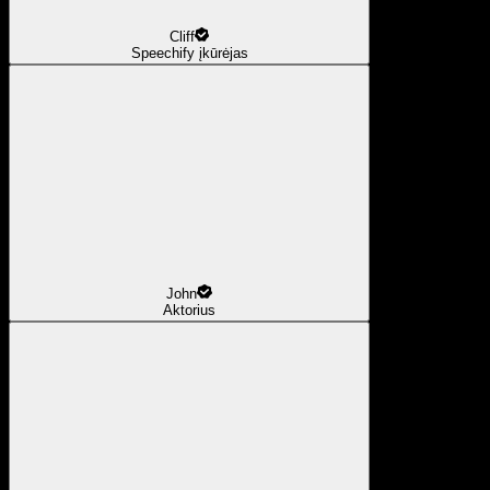
Cliff
Speechify įkūrėjas
John
Aktorius