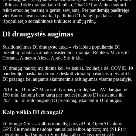
kūrimas. Tokie draugai kaip Replika, ChatGPT ar Anima sukurti
teikti emocinę paramą ir gerinti savijautą. Per pandemiją paaštrėjęs
vienišumo jausmas smarkiai padidino DI draugų paklausą – jie
išpopuliarėjo socialiniuose tinkluose ir už jų ribų.
DI draugystės augimas
Susidomėjimas DI draugyste auga – vis labiau populiarėja DI
pokalbių robotai, virtualūs asistentai ir draugai: Replika, Microsoft
Cortana, Amazon Alexa, Apple Siri ir kiti.
DI draugų naudojimą didina keli veiksniai. Izoliacija dėl COVID-19
pandemijos paskatino žmones ieškoti virtualių pašnekovų. Svarbi ir
DI pažanga bei augantis skaitmeninis raštingumas visame pasaulyje.
2019 m. „
DI ir aš
“ Microsoft tyrimas parodė, kad JAV daugiau nei
150 mln. žmonių bent kartą per mėnesį naudos DI asistentus iki
2021 m. Tai rodo augantį DI priėmimą, įskaitant ir DI draugus.
Kaip veikia DI draugai?
DI draugo širdis – kalbos modelis, pavyzdžiui, OpenAI sukurta
GPT. Šis modelis naudoja natūralios kalbos apdorojimą (NLP) ir
algoritmus, kad suprastų žmogišką kalbą, iš jos mokytųsi ir