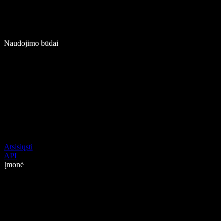
Naudojimo būdai
Atsisiųsti
API
Įmonė