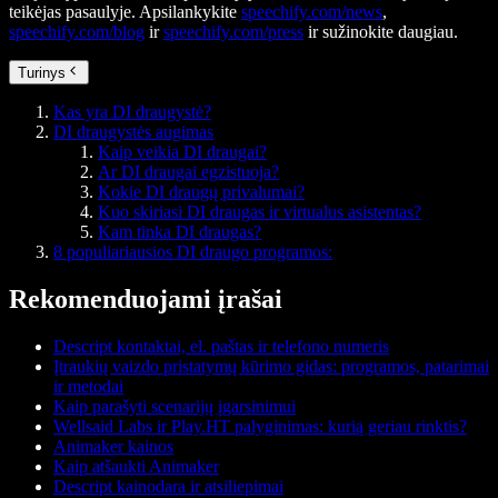
teikėjas pasaulyje. Apsilankykite
speechify.com/news
,
speechify.com/blog
ir
speechify.com/press
ir sužinokite daugiau.
Turinys
Kas yra DI draugystė?
DI draugystės augimas
Kaip veikia DI draugai?
Ar DI draugai egzistuoja?
Kokie DI draugų privalumai?
Kuo skiriasi DI draugas ir virtualus asistentas?
Kam tinka DI draugas?
8 populiariausios DI draugo programos:
Rekomenduojami įrašai
Descript kontaktai, el. paštas ir telefono numeris
Įtraukių vaizdo pristatymų kūrimo gidas: programos, patarimai
ir metodai
Kaip parašyti scenarijų įgarsinimui
Wellsaid Labs ir Play.HT palyginimas: kurią geriau rinktis?
Animaker kainos
Kaip atšaukti Animaker
Descript kainodara ir atsiliepimai