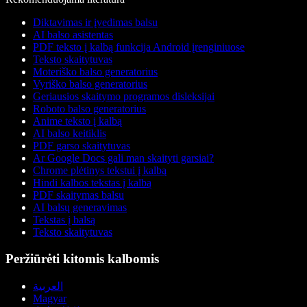
Diktavimas ir įvedimas balsu
AI balso asistentas
PDF teksto į kalbą funkcija Android įrenginiuose
Teksto skaitytuvas
Moteriško balso generatorius
Vyriško balso generatorius
Geriausios skaitymo programos disleksijai
Roboto balso generatorius
Anime teksto į kalbą
AI balso keitiklis
PDF garso skaitytuvas
Ar Google Docs gali man skaityti garsiai?
Chrome plėtinys tekstui į kalbą
Hindi kalbos tekstas į kalbą
PDF skaitymas balsu
AI balsų generavimas
Tekstas į balsą
Teksto skaitytuvas
Peržiūrėti kitomis kalbomis
العربية
Magyar