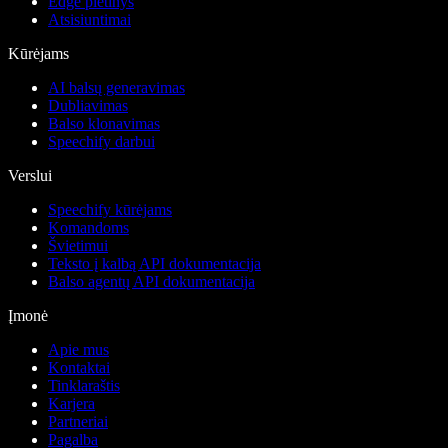
Edge plėtinys
Atsisiuntimai
Kūrėjams
AI balsų generavimas
Dubliavimas
Balso klonavimas
Speechify darbui
Verslui
Speechify kūrėjams
Komandoms
Švietimui
Teksto į kalbą API dokumentacija
Balso agentų API dokumentacija
Įmonė
Apie mus
Kontaktai
Tinklaraštis
Karjera
Partneriai
Pagalba