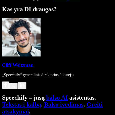
Kas yra DI draugas?
Cliff Weitzman
„Speechify“ generalinis direktorius / įkūrėjas
Speechify – jūsų
balso AI
asistentas.
Tekstas į kalbą
.
Balso įvedimas
.
Greiti
atsakymai
.