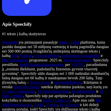
Apie Speechify
#1 teksto į kalbą skaitytuvas
Speechify
yra pirmaujanti pasaulyje
teksto į kalbą
platforma, kuria
pasitiki daugiau nei 50 milijonų vartotojų ir kurią pagrindžia daugiau
nei 500 000 penkių žvaigždučių atsiliepimų skirtingose teksto į
kalbą
iOS
,
Android
,
Chrome plėtinio
,
internetinės programėlės
ir
Mac darbalaukio
programose. 2025 m.
Apple apdovanojo
Speechify
prestižiniu
Apple dizaino apdovanojimu
per
WWDC
, pavadindama
jį „esminiu ištekliumi, padedančiu žmonėms gyventi visavertį
gyvenimą“. Speechify siūlo daugiau nei 1 000 natūraliai skambančių
balsų daugiau nei 60 kalbų ir naudojamas beveik 200 šalių. Tarp
įžymybių balsų –
Snoop Dogg
ir
Gwyneth Paltrow
. Kūrėjams ir
verslui
Speechify Studio
suteikia išplėstinius įrankius, tarp kurių yra
AI balso generatorius
,
AI balso klonavimas
,
AI dubliavimas
ir
AI
balso keitiklis
. Speechify taip pat aprūpina pažangius produktus
kokybišku ir ekonomišku
teksto į kalbą API
. Apie mus rašė
The
Wall Street Journal
,
CNBC
,
Forbes
,
TechCrunch
ir kiti didieji
naujienų portalai, todėl Speechify yra didžiausias teksto į kalbą