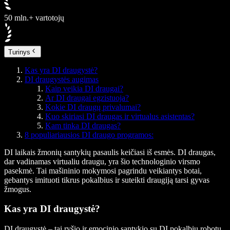
50 mln.+ vartotojų
Turinys
Kas yra DI draugystė?
DI draugystės augimas
Kaip veikia DI draugai?
Ar DI draugai egzistuoja?
Kokie DI draugų privalumai?
Kuo skiriasi DI draugas ir virtualus asistentas?
Kam tinka DI draugas?
8 populiariausios DI draugo programos:
DI laikais žmonių santykių pasaulis keičiasi iš esmės. DI draugas,
dar vadinamas virtualiu draugu, yra šio technologinio virsmo
pasekmė. Tai mašininio mokymosi pagrindu veikiantys botai,
gebantys imituoti tikrus pokalbius ir suteikti draugiją tarsi gyvas
žmogus.
Kas yra DI draugystė?
DI draugystė – tai ryšio ir emocinio santykio su DI pokalbių robotu