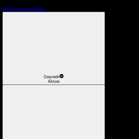
Išbandyti nemokamai
Gwyneth
Aktorė