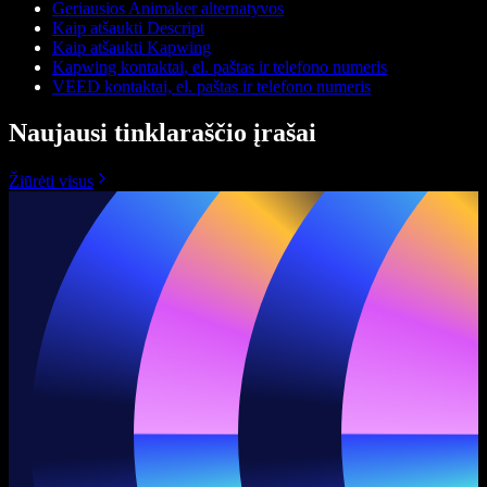
Geriausios Animaker alternatyvos
Kaip atšaukti Descript
Kaip atšaukti Kapwing
Kapwing kontaktai, el. paštas ir telefono numeris
VEED kontaktai, el. paštas ir telefono numeris
Naujausi tinklaraščio įrašai
Žiūrėti visus