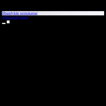
Išbandykite nemokamai
Atsisiųskite dabar
Produktai
Teksto skaitymas balsu
iPhone ir iPad programėlės
Android programėlė
Chrome plėtinys
Edge plėtinys
Interneto programėlė
Mac programėlė
Windows programėlė