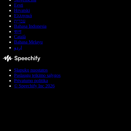
Eesti
Hrvatski
Ελληνικά
עברית
Bahasa Indonesia
বাংলা
Català
Bahasa Melayu
اردو
Slapukų nuostatos
Paslaugų teikimo sąlygos
Privatumo politika
© Speechify Inc 2026