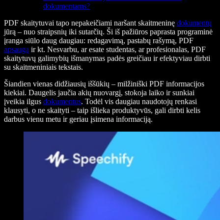
dokumentams?
PDF skaitytuvai tapo nepakeičiami naršant skaitmeninę
dokumentų
jūrą – nuo straipsnių iki sutarčių. Ši iš pažiūros paprasta programinė
įranga siūlo daug daugiau: redagavimą, pastabų rašymą, PDF
apsaugą
ir kt. Nesvarbu, ar esate studentas, ar profesionalas, PDF
skaitytuvų galimybių išmanymas padės greičiau ir efektyviau dirbti
su skaitmeniniais tekstais.
Šiandien vienas didžiausių iššūkių – milžiniški PDF informacijos
kiekiai. Daugelis jaučia akių nuovargį, stokoja laiko ir sunkiai
įveikia ilgus
dokumentus
. Todėl vis daugiau naudotojų renkasi
klausyti, o ne skaityti – taip išlieka produktyvūs, gali dirbti kelis
darbus vienu metu ir geriau įsimena informaciją.