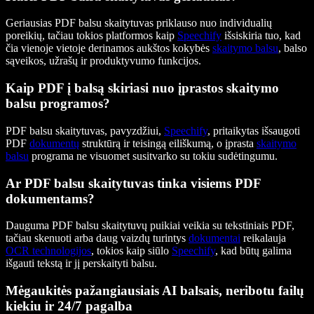
Geriausias PDF balsu skaitytuvas priklauso nuo individualių
poreikių, tačiau tokios platformos kaip
Speechify
išsiskiria tuo, kad
čia vienoje vietoje derinamos aukštos kokybės
skaitymo balsu
, balso
sąveikos, užrašų ir produktyvumo funkcijos.
Kaip PDF į balsą skiriasi nuo įprastos skaitymo
balsu programos?
PDF balsu skaitytuvas, pavyzdžiui,
Speechify
, pritaikytas išsaugoti
PDF
dokumentų
struktūrą ir teisingą eiliškumą, o įprasta
skaitymo
balsu
programa ne visuomet susitvarko su tokiu sudėtingumu.
Ar PDF balsu skaitytuvas tinka visiems PDF
dokumentams?
Dauguma PDF balsu skaitytuvų puikiai veikia su tekstiniais PDF,
tačiau skenuoti arba daug vaizdų turintys
dokumentai
reikalauja
OCR technologijos
, tokios kaip siūlo
Speechify
, kad būtų galima
išgauti tekstą ir jį perskaityti balsu.
Mėgaukitės pažangiausiais AI balsais, neribotu failų
kiekiu ir 24/7 pagalba