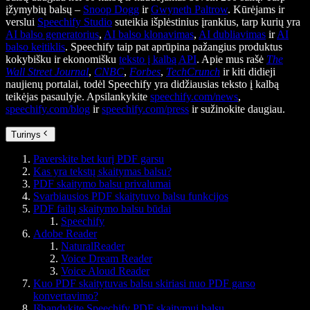
įžymybių balsų –
Snoop Dogg
ir
Gwyneth Paltrow
. Kūrėjams ir
verslui
Speechify Studio
suteikia išplėstinius įrankius, tarp kurių yra
AI balso generatorius
,
AI balso klonavimas
,
AI dubliavimas
ir
AI
balso keitiklis
. Speechify taip pat aprūpina pažangius produktus
kokybišku ir ekonomišku
teksto į kalbą API
. Apie mus rašė
The
Wall Street Journal
,
CNBC
,
Forbes
,
TechCrunch
ir kiti didieji
naujienų portalai, todėl Speechify yra didžiausias teksto į kalbą
teikėjas pasaulyje. Apsilankykite
speechify.com/news
,
speechify.com/blog
ir
speechify.com/press
ir sužinokite daugiau.
Turinys
Paverskite bet kurį PDF garsu
Kas yra tekstų skaitymas balsu?
PDF skaitymo balsu privalumai
Svarbiausios PDF skaitytuvo balsu funkcijos
PDF failų skaitymo balsu būdai
Speechify
Adobe Reader
NaturalReader
Voice Dream Reader
Voice Aloud Reader
Kuo PDF skaitytuvas balsu skiriasi nuo PDF garso
konvertavimo?
Išbandykite Speechify PDF skaitymui balsu