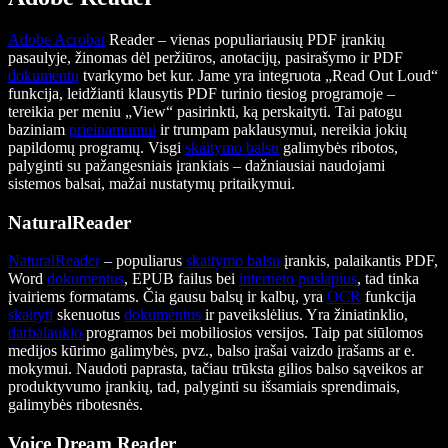
Adobe Acrobat
Reader – vienas populiariausių PDF įrankių
pasaulyje, žinomas dėl peržiūros, anotacijų, pasirašymo ir PDF
dokumentų
tvarkymo bet kur. Jame yra integruota „Read Out Loud“
funkcija, leidžianti klausytis PDF turinio tiesiog programoje –
tereikia per meniu „View“ pasirinkti, ką perskaityti. Tai patogu
baziniam
prieinamumui
ir trumpam paklausymui, nereikia jokių
papildomų programų. Visgi
skaitymo balsu
galimybės ribotos,
palyginti su pažangesniais įrankiais – dažniausiai naudojami
sistemos balsai, mažai nustatymų pritaikymui.
NaturalReader
NaturalReader
– populiarus
skaitymo balsu
įrankis, palaikantis PDF,
Word
dokumentus
, EPUB failus bei
interneto puslapius
, tad tinka
įvairiems formatams. Čia gausu balsų ir kalbų, yra
OCR
funkcija
skaityti
skenuotus
dokumentus
ir paveikslėlius. Yra žiniatinklio,
darbalaukio
programos bei mobiliosios versijos. Taip pat siūlomos
medijos kūrimo galimybės, pvz., balso įrašai vaizdo įrašams ar e.
mokymui. Naudoti paprasta, tačiau trūksta gilios balso sąveikos ar
produktyvumo įrankių, tad, palyginti su išsamiais sprendimais,
galimybės ribotesnės.
Voice Dream Reader