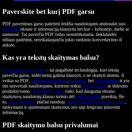
Paverskite bet kurį PDF garsu
PDF pavertimas garso patirtimi leidžia naudotojams atsitraukti nuo
skaitymo
ekrane ir informaciją klausytis bet kur – kelionėje, darbe ar
namuose. Tai paverčia PDF failus nenutrūkstama, tinklalaidės
stiliaus patirtimi, nereikalaujančia jokio rankinio konvertavimo iš
anksto.
Kas yra tekstų skaitymas balsu?
Tekstų skaitymas balsu
– tai pagalbinė technologija, kuri tekstą
paverčia garsu, todėl turinį galima klausyti, o ne skaityti akimis. Ji
veikia su PDF,
interneto puslapiais
,
el. paštais
bei
dokumentais
ir yra
itin universali naudotojams, kuriems reikia
prieinamumo
ar didesnio
produktyvumo.
WebAIM tyrimai
rodo, kad dauguma ekrano
skaitytuvų naudotojų klauso turinio dėl
prieinamumo
poreikių. Be
to,
skaitymą balsu
plačiai naudoja
rašybos tikrinimui
, koregavimui
,
mokymuisi ir spartesniam skaitymui, nes taip lengviau įsisavinti
informaciją.
PDF skaitymo balsu privalumai