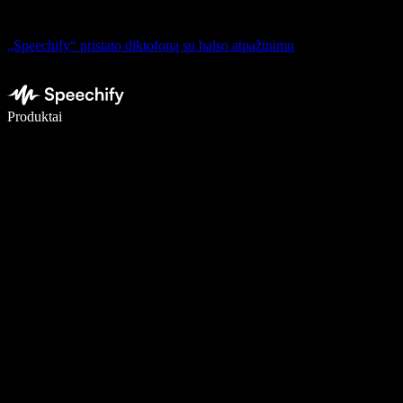
„Speechify“ pristato diktofoną su balso atpažinimu
Rašykite 5× greičiau naudodami diktavimą balsu
Produktai
Sužinokite daugiau