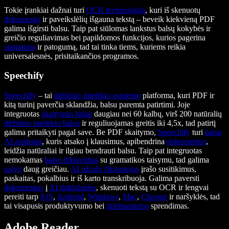
Tokie įrankiai dažnai turi
OCR technologiją
, kuri iš skenuotų
dokumentų
ir paveikslėlių išgauna tekstą – beveik kiekvieną PDF
galima išgirsti balsu. Taip pat siūlomas lankstus balsų kokybės ir
greičio reguliavimas bei papildomos funkcijos, kurios pagerina
supratimą
ir patogumą, tad tai tinka tiems, kuriems reikia
universalesnės, prisitaikančios programos.
Speechify
Speechify
– tai
dirbtinio intelekto asistento
platforma, kuri PDF ir
kitą turinį paverčia sklandžia, balsu paremta patirtimi. Joje
integruotas
skaitymas balsu
daugiau nei 60 kalbų, virš 200 natūralių
dirbtinio intelekto balsų
ir reguliuojamas greitis iki 4,5x, tad patirtį
galima pritaikyti pagal save. Be PDF skaitymo,
Speechify
turi
balso
AI asistentą
, kuris atsako į klausimus, apibendrina
dokumentus
,
leidžia natūraliai ir ilgiau bendrauti balsu. Taip pat integruotas
nemokamas
balso diktavimas
su gramatikos taisymu, tad galima
rašyti
daug greičiau.
AI užrašų fiksuotojas
įrašo susitikimus,
paskaitas, pokalbius ir iš karto transkribuoja. Galima paversti
dokumentus
į
AI tinklalaides
, skenuoti tekstą su OCR ir lengvai
pereiti tarp
iOS
,
Android
,
Windows
,
Mac
,
Chrome
ir naršyklės, tad
tai visapusis produktyvumo bei
prieinamumo
sprendimas.
Adobe Reader