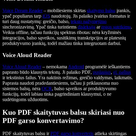
Voice Dream Reader
– mobiliesiems skirtas
skaitymo balsu
įrankis,
ypač populiarus tarp
iOS
naudotojų. Jis palaiko įvairius formatus ir
turi daug nustatymų: greičio, balso,
teksto pažymėjimo
sinchronizavimą. Ypač tinka turintiems
disleksiją
ar
regos sutrikimų
.
Veikia offline, tačiau funkcijų spektras ribotas: nėra kryžminės
integracijos, balso sąveikos, susitikimų transkripcijos ar platesnių
produktyvumo įrankių, todėl mažiau tinka integruotam darbui.
Voice Aloud Reader
Voice Aloud Reader
– nemokama
Android
programėlė ieškantiems
paprasto būdo klausytis tekstų. Ji palaiko PDF,
puslapius
,
el. paštus
ir tekstinius failus. Yra naktinis režimas, greičio valdymas, laikmatis.
Paprasta naudoti pradedantiesiems, tačiau ji priklausoma nuo
sistemos balsų, nėra
OCR
, balso sąveikos ar produktyvumo
funkcijų, todėl labiau tinka pagrindiniam klausymui, o ne
sudėtingoms užduotims.
Kuo PDF skaitytuvas balsu skiriasi nuo
PDF garso konvertavimo?
PDF skaitytuvas balsu ir
PDF garso konverteris
atlieka skirtingas