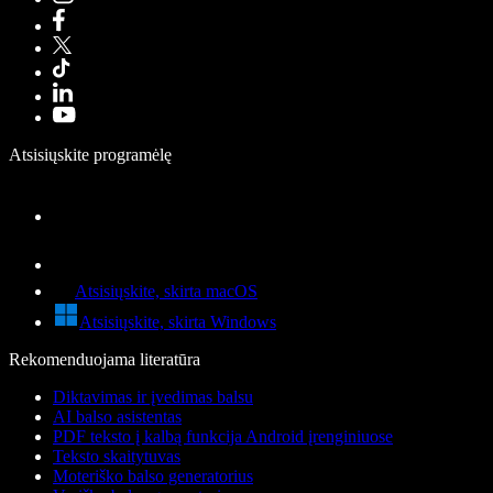
Atsisiųskite programėlę
Atsisiųskite, skirta macOS
Atsisiųskite, skirta Windows
Rekomenduojama literatūra
Diktavimas ir įvedimas balsu
AI balso asistentas
PDF teksto į kalbą funkcija Android įrenginiuose
Teksto skaitytuvas
Moteriško balso generatorius