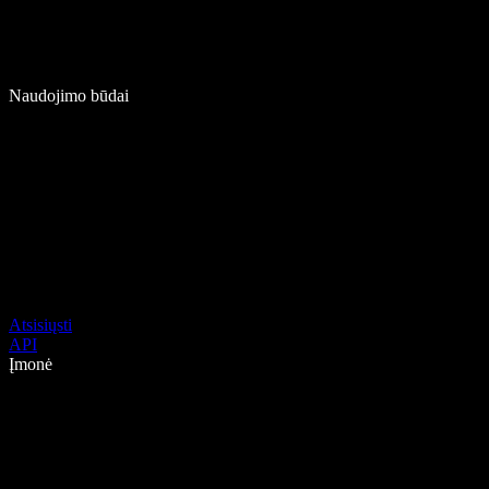
Naudojimo būdai
Atsisiųsti
API
Įmonė