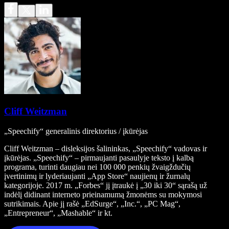
Cliff Weitzman
„Speechify“ generalinis direktorius / įkūrėjas
Cliff Weitzman – disleksijos šalininkas, „Speechify“ vadovas ir
įkūrėjas. „Speechify“ – pirmaujanti pasaulyje teksto į kalbą
programa, turinti daugiau nei 100 000 penkių žvaigždučių
įvertinimų ir lyderiaujanti „App Store“ naujienų ir žurnalų
kategorijoje. 2017 m. „Forbes“ jį įtraukė į „30 iki 30“ sąrašą už
indėlį didinant interneto prieinamumą žmonėms su mokymosi
sutrikimais. Apie jį rašė „EdSurge“, „Inc.“, „PC Mag“,
„Entrepreneur“, „Mashable“ ir kt.