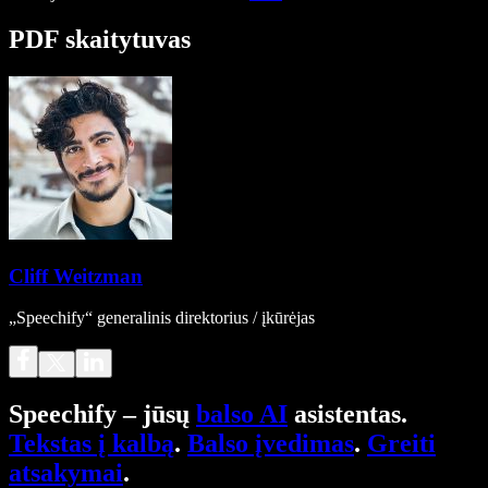
PDF skaitytuvas
Cliff Weitzman
„Speechify“ generalinis direktorius / įkūrėjas
Speechify – jūsų
balso AI
asistentas.
Tekstas į kalbą
.
Balso įvedimas
.
Greiti
atsakymai
.