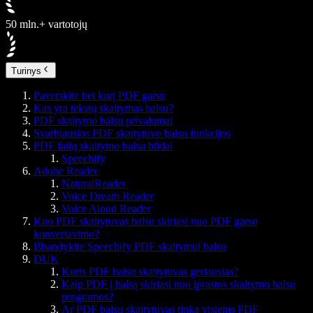
50 mln.+ vartotojų
Turinys
Paverskite bet kurį PDF garsu
Kas yra tekstų skaitymas balsu?
PDF skaitymo balsu privalumai
Svarbiausios PDF skaitytuvo balsu funkcijos
PDF failų skaitymo balsu būdai
Speechify
Adobe Reader
NaturalReader
Voice Dream Reader
Voice Aloud Reader
Kuo PDF skaitytuvas balsu skiriasi nuo PDF garso
konvertavimo?
Išbandykite Speechify PDF skaitymui balsu
DUK
Kuris PDF balsu skaitytuvas geriausias?
Kaip PDF į balsą skiriasi nuo įprastos skaitymo balsu
programos?
Ar PDF balsu skaitytuvas tinka visiems PDF