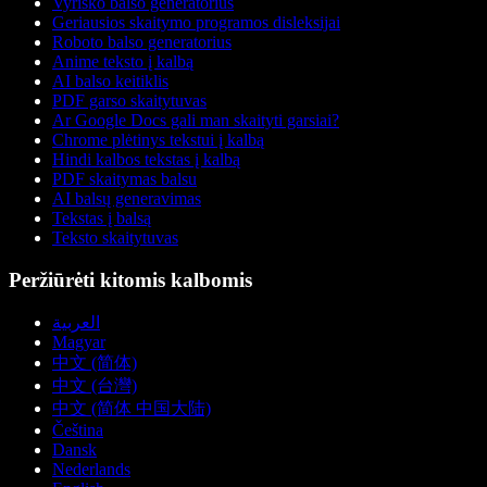
Vyriško balso generatorius
Geriausios skaitymo programos disleksijai
Roboto balso generatorius
Anime teksto į kalbą
AI balso keitiklis
PDF garso skaitytuvas
Ar Google Docs gali man skaityti garsiai?
Chrome plėtinys tekstui į kalbą
Hindi kalbos tekstas į kalbą
PDF skaitymas balsu
AI balsų generavimas
Tekstas į balsą
Teksto skaitytuvas
Peržiūrėti kitomis kalbomis
العربية
Magyar
中文 (简体)
中文 (台灣)
中文 (简体 中国大陆)
Čeština
Dansk
Nederlands