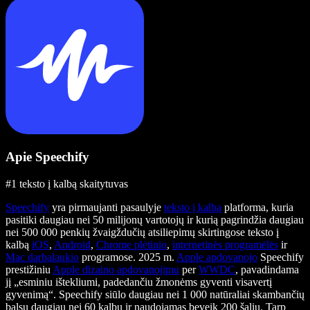
Apie Speechify
#1 teksto į kalbą skaitytuvas
Speechify
yra pirmaujanti pasaulyje
teksto į kalbą
platforma, kuria
pasitiki daugiau nei 50 milijonų vartotojų ir kurią pagrindžia daugiau
nei 500 000 penkių žvaigždučių atsiliepimų skirtingose teksto į
kalbą
iOS
,
Android
,
Chrome plėtinio
,
internetinės programėlės
ir
Mac darbalaukio
programose. 2025 m.
Apple apdovanojo
Speechify
prestižiniu
Apple dizaino apdovanojimu
per
WWDC
, pavadindama
jį „esminiu ištekliumi, padedančiu žmonėms gyventi visavertį
gyvenimą“. Speechify siūlo daugiau nei 1 000 natūraliai skambančių
balsų daugiau nei 60 kalbų ir naudojamas beveik 200 šalių. Tarp