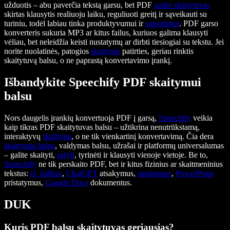
užduotis – abu paverčia tekstą garsu, bet PDF
audio skaitytuvas
skirtas klausytis realiuoju laiku, reguliuoti greitį ir sąveikauti su
turiniu, todėl labiau tinka produktyvumui ir
supratimui
. PDF garso
konverteris sukuria MP3 ar kitus failus, kuriuos galima klausyti
vėliau, bet neleidžia keisti nustatymų ar dirbti tiesiogiai su tekstu. Jei
norite nuolatinės, patogios
skaitymo
patirties, geriau rinktis
skaitytuvą balsu, o ne paprastą konvertavimo įrankį.
Išbandykite Speechify PDF skaitymui
balsu
Nors daugelis įrankių konvertuoja PDF į garsą,
Speechify
veikia
kaip tikras PDF skaitytuvas balsu – užtikrina nenutrūkstamą,
interaktyvų
skaitymą
, o ne tik vienkartinį konvertavimą. Čia dera
skaitymas balsu
, valdymas balsu, užrašai ir platformų universalumas
– galite skaityti,
rašyti
, tyrinėti ir klausyti vienoje vietoje. Be to,
Speechify
ne tik perskaito PDF, bet ir kitus fizinius ar skaitmeninius
tekstus:
el. laiškus
,
ChatGPT
atsakymus,
straipsnius
,
PowerPoint
pristatymus,
Google Docs
dokumentus.
DUK
Kuris PDF balsu skaitytuvas geriausias?