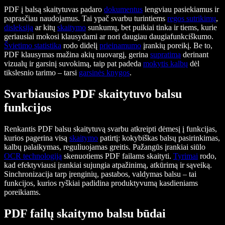
PDF į balsą skaitytuvas padaro
dokumentus
lengviau pasiekiamus ir
paprasčiau naudojamus. Tai ypač svarbu turintiems
regos sutrikimų
,
disleksiją
ar kitų
skaitymo
sunkumų, bet puikiai tinka ir tiems, kurie
geriausiai mokosi klausydami ar nori daugiau daugiafunkciškumo.
Švietimo statistika
rodo didelį
prieinamumo
įrankių poreikį. Be to,
PDF klausymas mažina akių nuovargį, gerina
supratimą
derinant
vizualų ir garsinį suvokimą, taip pat padeda
mokytis kalbų
dėl
tikslesnio tarimo – tarsi
garsinės knygos
.
Svarbiausios PDF skaitytuvo balsu
funkcijos
Renkantis PDF balsu skaitytuvą svarbu atkreipti dėmesį į funkcijas,
kurios pagerina visą
skaitymo
patirtį: kokybiškas balsų pasirinkimas,
kalbų palaikymas, reguliuojamas greitis. Pažangūs įrankiai siūlo
OCR technologiją
skenuotiems PDF failams skaityti.
Tyrimai
rodo,
kad efektyviausi įrankiai sujungia atpažinimą, atkūrimą ir sąveiką.
Sinchronizacija tarp įrenginių, pastabos, valdymas balsu – tai
funkcijos, kurios ryškiai padidina produktyvumą kasdieniams
poreikiams.
PDF failų skaitymo balsu būdai