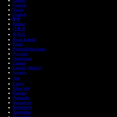
English
Français
Suomi
Deutsch
हिन्दी
Italiano
日本語
한국어
Norsk bokmål
Polski
Português Brasileiro
Русский
Українська
Español
Español (México)
Svenska
ไทย
Türkçe
Tiếng Việt
Română
Português
Български
ქართული
Slovenčina
Slovenščina