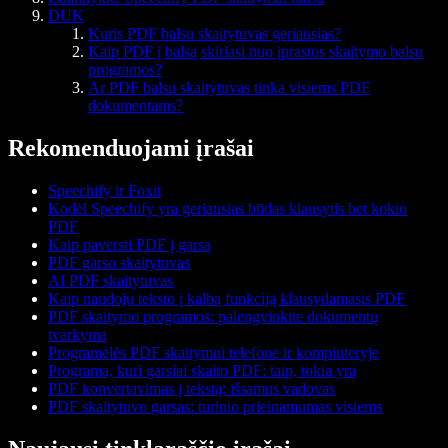
DUK
Kuris PDF balsu skaitytuvas geriausias?
Kaip PDF į balsą skiriasi nuo įprastos skaitymo balsu
programos?
Ar PDF balsu skaitytuvas tinka visiems PDF
dokumentams?
Rekomenduojami įrašai
Speechify ir Foxit
Kodėl Speechify yra geriausias būdas klausytis bet kokio
PDF
Kaip paversti PDF į garsą
PDF garso skaitytuvas
AI PDF skaitytuvas
Kaip naudoju teksto į kalbą funkciją klausydamasis PDF
PDF skaitymo programos: palengvinkite dokumentų
tvarkymą
Programėlės PDF skaitymui telefone ir kompiuteryje
Programa, kuri garsiai skaito PDF: taip, tokia yra
PDF konvertavimas į tekstą: išsamus vadovas
PDF skaitytuvo garsas: turinio prieinamumas visiems