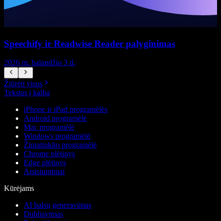
Speechify ir Readwise Reader palyginimas
2026 m. balandžio 3 d.
2
Žiūrėti visus
Tekstas į kalbą
iPhone ir iPad programėlės
Android programėlė
Mac programėlė
Windows programėlė
Žiniatinklio programėlė
Chrome plėtinys
Edge plėtinys
Atsisiuntimai
Kūrėjams
AI balsų generavimas
Dubliavimas