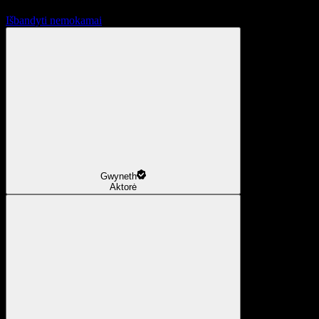
Išbandyti nemokamai
Gwyneth
Aktorė