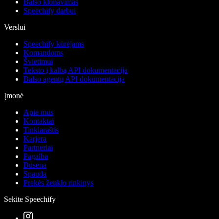
Balso klonavimas
Speechify darbui
Verslui
Speechify kūrėjams
Komandoms
Švietimui
Teksto į kalbą API dokumentacija
Balso agentų API dokumentacija
Įmonė
Apie mus
Kontaktai
Tinklaraštis
Karjera
Partneriai
Pagalba
Būsena
Spauda
Prekės ženklo rinkinys
Sekite Speechify