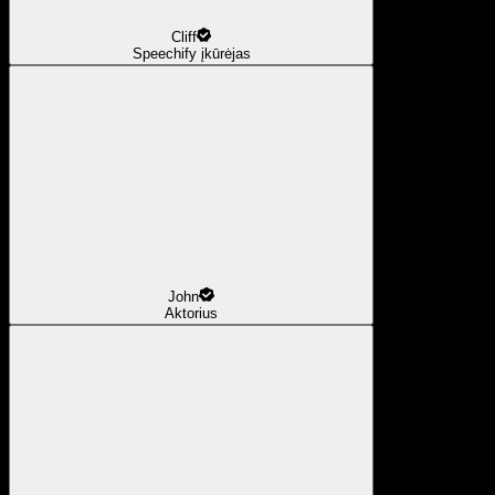
Cliff
Speechify įkūrėjas
John
Aktorius