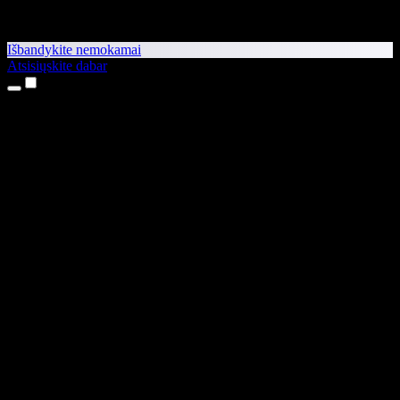
Išbandykite nemokamai
Atsisiųskite dabar
Produktai
Teksto skaitymas balsu
iPhone ir iPad programėlės
Android programėlė
Chrome plėtinys
Edge plėtinys
Interneto programėlė
Mac programėlė
Windows programėlė