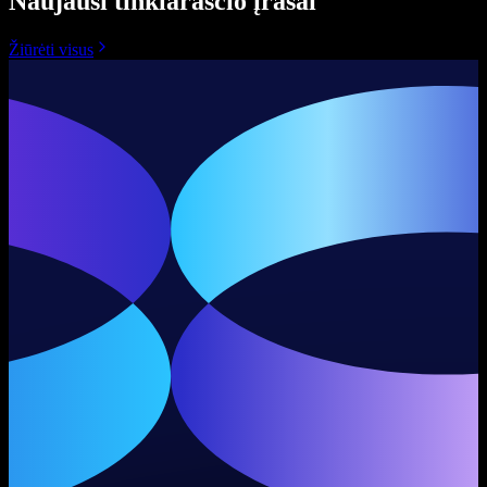
Naujausi tinklaraščio įrašai
Žiūrėti visus