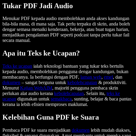
Tukar PDF Jadi Audio
Menukar PDF kepada audio membolehkan anda akses kandungan
bila-bila masa, di mana saja. Tak perlu terpaku di skrin, anda boleh
dengar semasa menaiki kenderaan, bekerja, atau buat tugas harian,
menjadikan pengalaman PDF seperti podcast tanpa perlu tukar fail
secara manual.
Apa itu Teks ke Ucapan?
Teks ke ucapan
ialah teknologi bantuan yang tukar teks bertulis
kepada audio, membolehkan pengguna dengar kandungan, bukan
membacanya. Ia berfungsi dengan PDF,
laman web
,
emel
, dan
dokumen
– sangat berguna untuk
kebolehcapaian
& produktiviti.
Menurut
Kajian WebAIM
, majoriti pengguna pembaca skrin
perlukan alat audio kerana
kebolehcapaian
. Selain itu,
teks ke
ucapan
digunakan untuk
semak
baca
, sunting, belajar & baca pantas
kerana ia lebih efisien memproses maklumat.
Kelebihan Guna PDF ke Suara
Pembaca PDF ke suara menjadikan
dokumen
lebih mudah diakses,
fleksibel & senang digunakan. Amat membantu untuk mereka yang