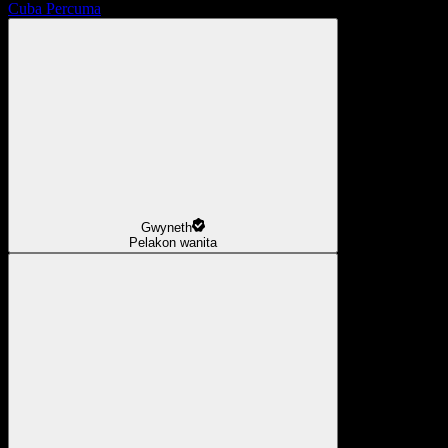
Cuba Percuma
Gwyneth
Pelakon wanita