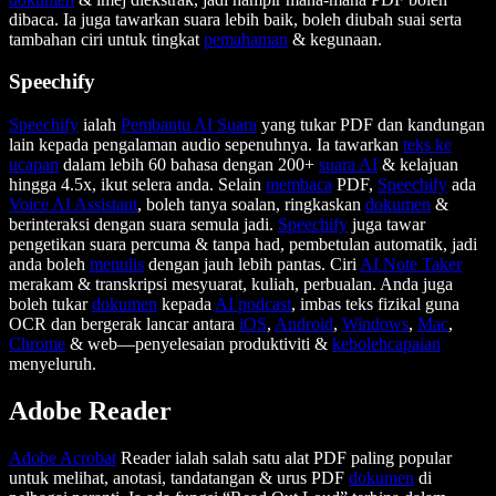
dibaca. Ia juga tawarkan suara lebih baik, boleh diubah suai serta
tambahan ciri untuk tingkat
pemahaman
& kegunaan.
Speechify
Speechify
ialah
Pembantu AI Suara
yang tukar PDF dan kandungan
lain kepada pengalaman audio sepenuhnya. Ia tawarkan
teks ke
ucapan
dalam lebih 60 bahasa dengan 200+
suara AI
& kelajuan
hingga 4.5x, ikut selera anda. Selain
membaca
PDF,
Speechify
ada
Voice AI Assistant
, boleh tanya soalan, ringkaskan
dokumen
&
berinteraksi dengan suara semula jadi.
Speechify
juga tawar
pengetikan suara percuma & tanpa had, pembetulan automatik, jadi
anda boleh
menulis
dengan jauh lebih pantas. Ciri
AI Note Taker
merakam & transkripsi mesyuarat, kuliah, perbualan. Anda juga
boleh tukar
dokumen
kepada
AI podcast
, imbas teks fizikal guna
OCR dan bergerak lancar antara
iOS
,
Android
,
Windows
,
Mac
,
Chrome
& web—penyelesaian produktiviti &
kebolehcapaian
menyeluruh.
Adobe Reader
Adobe Acrobat
Reader ialah salah satu alat PDF paling popular
untuk melihat, anotasi, tandatangan & urus PDF
dokumen
di