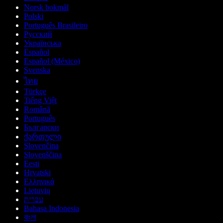
Norsk bokmål
Polski
Português Brasileiro
Русский
Українська
Español
Español (México)
Svenska
ไทย
Türkçe
Tiếng Việt
Română
Português
Български
ქართული
Slovenčina
Slovenščina
Eesti
Hrvatski
Ελληνικά
Lietuvių
עברית
Bahasa Indonesia
বাংলা