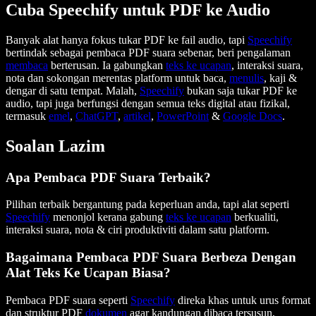
Cuba Speechify untuk PDF ke Audio
Banyak alat hanya fokus tukar PDF ke fail audio, tapi
Speechify
bertindak sebagai pembaca PDF suara sebenar, beri pengalaman
membaca
berterusan. Ia gabungkan
teks ke ucapan
, interaksi suara,
nota dan sokongan merentas platform untuk baca,
menulis
, kaji &
dengar di satu tempat. Malah,
Speechify
bukan saja tukar PDF ke
audio, tapi juga berfungsi dengan semua teks digital atau fizikal,
termasuk
emel
,
ChatGPT
,
artikel
,
PowerPoint
&
Google Docs
.
Soalan Lazim
Apa Pembaca PDF Suara Terbaik?
Pilihan terbaik bergantung pada keperluan anda, tapi alat seperti
Speechify
menonjol kerana gabung
teks ke ucapan
berkualiti,
interaksi suara, nota & ciri produktiviti dalam satu platform.
Bagaimana Pembaca PDF Suara Berbeza Dengan
Alat Teks Ke Ucapan Biasa?
Pembaca PDF suara seperti
Speechify
direka khas untuk urus format
dan struktur PDF
dokumen
agar kandungan dibaca tersusun,