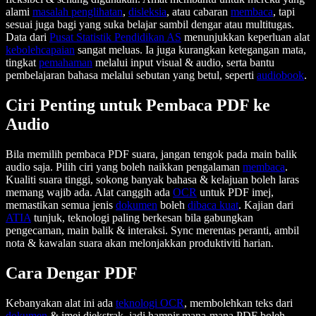
alami
masalah penglihatan
,
disleksia
, atau cabaran
membaca
, tapi
sesuai juga bagi yang suka belajar sambil dengar atau multitugas.
Data dari
Pusat Statistik Pendidikan AS
menunjukkan keperluan alat
kebolehcapaian
sangat meluas. Ia juga kurangkan ketegangan mata,
tingkat
pemahaman
melalui input visual & audio, serta bantu
pembelajaran bahasa melalui sebutan yang betul, seperti
audiobook
.
Ciri Penting untuk Pembaca PDF ke
Audio
Bila memilih pembaca PDF suara, jangan tengok pada main balik
audio saja. Pilih ciri yang boleh naikkan pengalaman
membaca
.
Kualiti suara tinggi, sokong banyak bahasa & kelajuan boleh laras
memang wajib ada. Alat canggih ada
OCR
untuk PDF imej,
memastikan semua jenis
dokumen
boleh
dibaca kuat
. Kajian dari
ATIA
tunjuk, teknologi paling berkesan bila gabungkan
pengecaman, main balik & interaksi. Sync merentas peranti, ambil
nota & kawalan suara akan melonjakkan produktiviti harian.
Cara Dengar PDF
Kebanyakan alat ini ada
teknologi OCR
, membolehkan teks dari
dokumen
& imej diekstrak, jadi hampir mana-mana PDF boleh