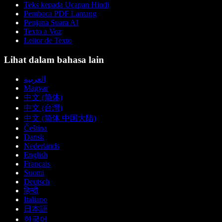
Teks kepada Ucapan Hindi
Pembaca PDF Lantang
Penjana Suara AI
Texto a Voz
Leitor de Texto
Lihat dalam bahasa lain
العربية
Magyar
中文 (简体)
中文 (台灣)
中文 (简体 中国大陆)
Čeština
Dansk
Nederlands
English
Français
Suomi
Deutsch
हिन्दी
Italiano
日本語
한국어