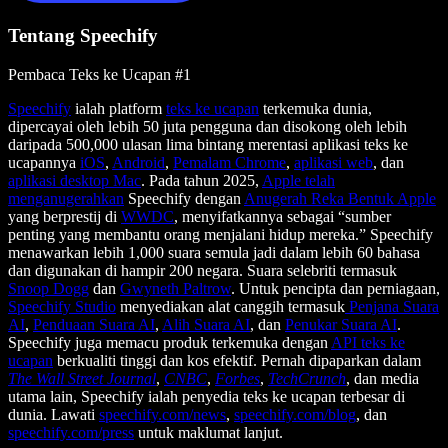
Tentang Speechify
Pembaca Teks ke Ucapan #1
Speechify
ialah platform
teks ke ucapan
terkemuka dunia,
dipercayai oleh lebih 50 juta pengguna dan disokong oleh lebih
daripada 500,000 ulasan lima bintang merentasi aplikasi teks ke
ucapannya
iOS
,
Android
,
Pemalam Chrome
,
aplikasi web
, dan
aplikasi desktop Mac
. Pada tahun 2025,
Apple telah
menganugerahkan
Speechify dengan
Anugerah Reka Bentuk Apple
yang berprestij di
WWDC
, menyifatkannya sebagai “sumber
penting yang membantu orang menjalani hidup mereka.” Speechify
menawarkan lebih 1,000 suara semula jadi dalam lebih 60 bahasa
dan digunakan di hampir 200 negara. Suara selebriti termasuk
Snoop Dogg
dan
Gwyneth Paltrow
. Untuk pencipta dan perniagaan,
Speechify Studio
menyediakan alat canggih termasuk
Penjana Suara
AI
,
Penduaan Suara AI
,
Alih Suara AI
, dan
Penukar Suara AI
.
Speechify juga memacu produk terkemuka dengan
API teks ke
ucapan
berkualiti tinggi dan kos efektif. Pernah dipaparkan dalam
The Wall Street Journal
,
CNBC
,
Forbes
,
TechCrunch
, dan media
utama lain, Speechify ialah penyedia teks ke ucapan terbesar di
dunia. Lawati
speechify.com/news
,
speechify.com/blog
, dan
speechify.com/press
untuk maklumat lanjut.