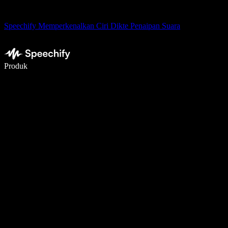
Speechify Memperkenalkan Ciri Dikte Penaipan Suara
Tulis 5× lebih pantas dengan menaip menggunakan suara
Produk
Ketahui Lebih Lanjut