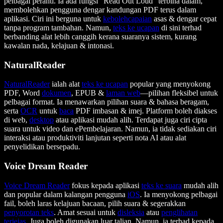
pelbagai peranti. Ia ada fungsi “Read Out Loud” terbina dalam,
membolehkan pengguna dengar kandungan PDF terus dalam
aplikasi. Ciri ini berguna untuk
kebolehcapaian
asas & dengar cepat
tanpa program tambahan. Namun,
teks ke ucapan
di sini terhad
berbanding alat lebih canggih kerana suaranya sistem, kurang
kawalan nada, kelajuan & intonasi.
NaturalReader
NaturalReader
ialah alat
teks ke ucapan
popular yang menyokong
PDF, Word
dokumen
, EPUB &
laman web
—pilihan fleksibel untuk
pelbagai format. Ia menawarkan pilihan suara & bahasa beragam,
serta
OCR
untuk
baca
PDF imbasan & imej. Platform boleh diakses
di web,
desktop
atau aplikasi mudah alih. Terdapat juga ciri cipta
suara untuk video dan ePembelajaran. Namun, ia tidak sediakan ciri
interaksi atau produktiviti lanjutan seperti nota AI atau alat
penyelidikan bersepadu.
Voice Dream Reader
Voice Dream Reader
fokus kepada aplikasi
teks ke suara
mudah alih
dan popular dalam kalangan pengguna
iOS
. Ia menyokong pelbagai
fail, boleh laras kelajuan bacaan, pilih suara & segerakkan
penyorotan teks
. Amat sesuai untuk
disleksia
atau
penglihatan
terjejas
. Juga boleh digunakan luar talian. Namun, ia terhad kepada