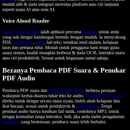
mudah alih & tiada integrasi merentas platform atau ciri lanjutan
seperti suara AI atau nota AI.
Voice Aloud Reader
Voice Aloud Reader
ialah aplikasi percuma
Android
untuk anda
yang nak dengar kandungan bertulis dengan mudah. Ia menyokong
PDF,
laman web
,
emel
, fail teks; sertakan mod malam, kelajuan
laras dan pemasa tidur. Mudah untuk pengguna baru tetapi guna
suara sistem, kualiti mungkin berbeza & tiada OCR, interaksi suara
atau ciri produktiviti. Sesuai untuk kegunaan santai sahaja.
Bezanya Pembaca PDF Suara & Penukar
PDF Audio
Pembaca PDF suara dan
penukar PDF audio
berbeza peranan
walaupun kedua-duanya tukar teks ke audio.
Pembaca PDF audio
direka untuk dengar secara masa nyata, boleh ubah kelajuan dan
ikut bacaan, sesuai untuk produktiviti &
pemahaman
. Tetapi
penukar audio hanya hasilkan fail statik, contohnya MP3, untuk
dengar kemudian tanpa interaksi. Jadi, jika anda mahu pengalaman
membaca
yang berterusan, pembaca suara lebih berbaloi.