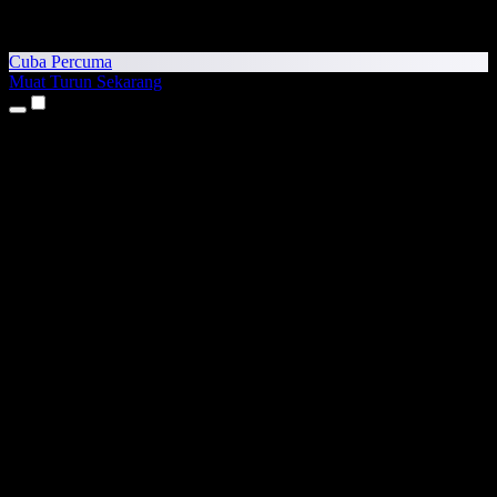
Cuba Percuma
Muat Turun Sekarang
Produk
Teks kepada Pertuturan
Aplikasi iPhone & iPad
Aplikasi Android
Sambungan Chrome
Sambungan Edge
Aplikasi Web
Aplikasi Mac
Aplikasi Windows