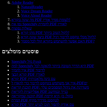
Adobe Reader
NaturalReader
Voice Dream Reader
Voice Aloud Reader
מה שונה בקורא PDF לעומת ממיר אודיו?
נסו את Speechify להמרת PDF לאודיו
שאלות נפוצות
מהו קורא PDF לקול הטוב ביותר?
כיצד שונה קורא PDF לקול מכלי טקסט לדיבור רגיל?
האם אפשר להשתמש בקורא קולי לכל מסמך PDF?
פוסטים מומלצים
Speechify מול Foxit
למה Speechify היא הדרך הטובה ביותר להאזנה לכל PDF
איך להמיר PDF לדיבור
קורא קבצי PDF לאודיו
קורא PDF עם בינה מלאכותית
איך אני משתמש בטקסט לדיבור כדי להאזין ל-PDFים
תוכנת קריאת PDF: משדרגת את ניהול המסמכים שלך
אפליקציות לקריאת PDF בנייד ובמחשב
תוכנה שמקריאה PDF בקול: כן, היא קיימת
המרת PDF לטקסט: מדריך מקיף
קורא PDF עם אודיו: להפוך תוכן לנגיש יותר