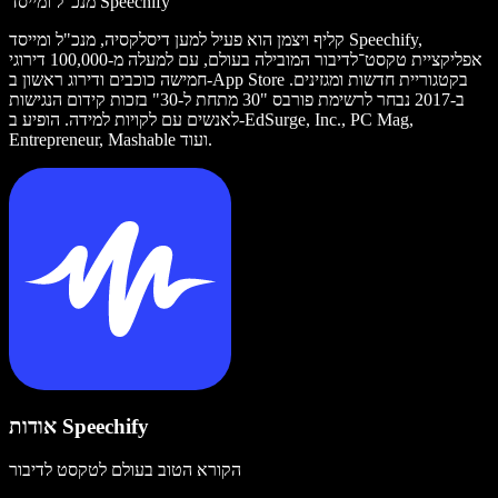
מנכ"ל ומייסד Speechify
קליף ויצמן הוא פעיל למען דיסלקסיה, מנכ"ל ומייסד Speechify,
אפליקציית טקסט־לדיבור המובילה בעולם, עם למעלה מ-100,000 דירוגי
חמישה כוכבים ודירוג ראשון ב-App Store בקטגוריית חדשות ומגזינים.
ב-2017 נבחר לרשימת פורבס "30 מתחת ל-30" בזכות קידום הנגישות
לאנשים עם לקויות למידה. הופיע ב-EdSurge, Inc., PC Mag,
Entrepreneur, Mashable ועוד.
אודות Speechify
הקורא הטוב בעולם לטקסט לדיבור