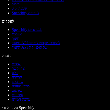
דיבוב
שכפול קול
Speechify לעבודה
לעסקים
Speechify למפתחים
צוותים
חינוך
תיעוד API להמרת טקסט לדיבור
תיעוד API של סוכני קול
החברה
אודות
צרו קשר
בלוג
קריירה
שותפים
מרכז העזרה
סטטוס
עיתונות
ערכת המותג
עקבו אחרי Speechify