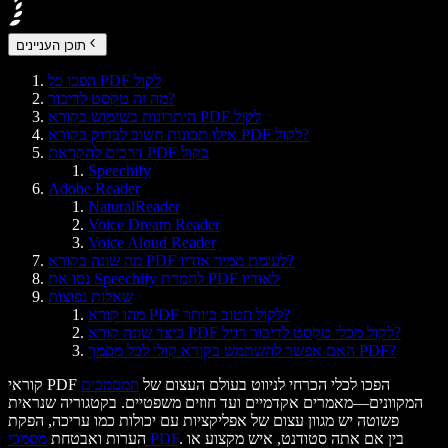
תוכן העניינים
הפכו כל PDF לקול
מה זה טקסט לדיבור?
היתרונות בשימוש בקורא PDF לקול
אילו תכונות חשוב לבדוק בקורא PDF לקול?
דרכים להקראת PDF בקול
Speechify
Adobe Reader
NaturalReader
Voice Dream Reader
Voice Aloud Reader
מה שונה בקורא PDF לעומת ממיר אודיו?
נסו את Speechify להמרת PDF לאודיו
שאלות נפוצות
מהו קורא PDF לקול הטוב ביותר?
כיצד שונה קורא PDF לקול מכלי טקסט לדיבור רגיל?
האם אפשר להשתמש בקורא קולי לכל מסמך PDF?
קוראי PDF הפכו לכלי הכרחי לניווט בעולם העצום של
המסמכים
המקוונים—מאמרים אקדמיים ועד חוזים משפטיים. בקטגוריה שנראית
פשוטה יש מגוון עצום של אפליקציות עם יכולות כמו עריכה, הפקת
. בין אם אתה סטודנט, איש מקצוע או
מסמכי PDF
הערות ואבטחת