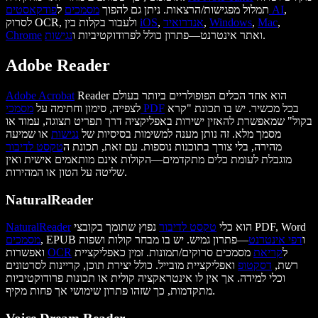
,
פודקאסטים AI
תמלול מפגישות/הרצאות. ניתן גם להפוך
מסמכים
ל
,
Mac
,
Windows
,
אנדרואיד
,
iOS
לסרוק OCR, ולעבור בקלות בין
.
ואתר אינטרנט—פתרון כולל לפרודוקטיביות ו
נגישות
Chrome
Adobe Reader
Reader הוא אחד הכלים הפופולריים ביותר בעולם
Adobe Acrobat
בכל מכשיר. יש בו תכונת "קרא
מסמכי PDF
לצפייה, סימון וחתימה על
בקול" שמאפשרת להאזין ישירות באפליקציה דרך תפריט תצוגה, עמוד או
מסמך מלא. זה נותן מענה למשימות בסיסיות של
נגישות
או שמיעה
מהירה, בלי צורך בתוכנות נוספות. עם זאת, תכונת ה
טקסט לדיבור
מוגבלת לעומת כלים מתקדמים—הקולות אינם מותאמים אישית ואין
שליטה על הטון או המהירות.
NaturalReader
נפוץ שתומך בקובצי PDF, Word
הוא כלי
טקסט לדיבור
NaturalReader
, EPUB ו
דפי אינטרנט
—פתרון גמיש. יש בו מבחר קולות ושפות
מסמכים
ל
קריאת
מסמכים סרוקים/תמונות. זמין כאפליקציית
OCR
ואפשרות
רשת,
דסקטופ
ואפליקציית מובייל. כולל יצירת תוכן, קריינות לסרטונים
וכלי למידה. אך אין לו אינטראקציה קולית או תכונות פרודוקטיביות
מתקדמות, כך שזהו פתרון שימושי אך פחות מקיף.