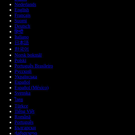
Nederlands
English
Français
Suomi
Deutsch
हिन्दी
Italiano
日本語
한국어
Norsk bokmål
Polski
Português Brasileiro
Русский
Українська
Español
Español (México)
Svenska
ไทย
Türkçe
Tiếng Việt
Română
Português
Български
ქართული