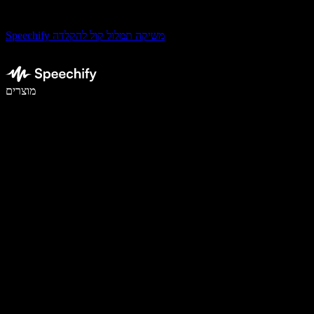
Speechify משיקה תמלול קול להקלדה
לכתוב פי 5 מהר יותר עם הכתבה קולית
מוצרים
למידע נוסף