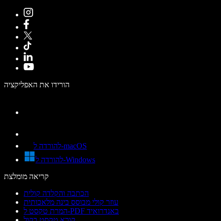
הורידו את האפליקציה
להורדה ל-macOS
להורדה ל-Windows
קריאה מומלצת
הכתבה והקלדה קולית
עוזר קולי מבוסס בינה מלאכותית
המרת טקסט ל-PDF באנדרואיד
קורא טקסט בקול