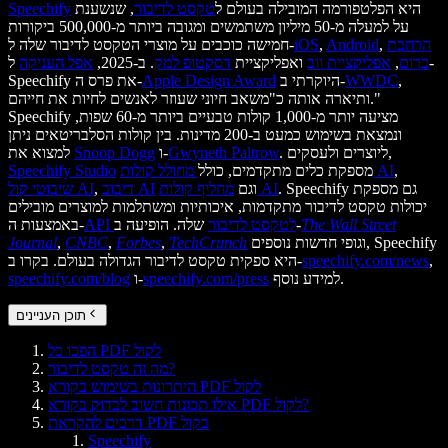
היא הפלטפורמה המובילה בעולם ל
טקסט לדיבור
, שנשענת
Speechify
על למעלה מ-50 מיליון משתמשים ומגובה ביותר מ-500,000 ביקורות
הרחבת
,
Android
,
iOS
חמישה כוכבים על מוצרי הטקסט לדיבור שלה ל-
כרום
,
אפליקציית ווב
ואפליקציית
דסקטופ למק
. ב-2025,
אפל העניקה
ל-
,
WWDC
היוקרתי ב-
Apple Design Award
Speechify את פרס ה-
ותיארה אותה כ"משאב חיוני שעוזר לאנשים לחיות את חייהם."
Speechify מציעה יותר מ-1,000 קולות טבעיים ביותר מ-60 שפות,
ונמצאת בשימוש כמעט ב-200 מדינות. בין קולות הסלבריטאים ניתן
. ליוצרים ולעסקים,
Gwyneth Paltrow
ו-
Snoop Dogg
למצוא את
,
מחולל קולות AI
מספקת כלים מתקדמים, כולל
Speechify Studio
. Speechify גם מספקת
מחליף קולות AI
וגם
דיבוב AI
,
שיבוטי קול AI
יכולות טקסט לדיבור מתקדמות, איכותיות ומשתלמות למוצרים מובילים
The Wall Street
שלה. הופיעה ב-
API לטקסט לדיבור
באמצעות ה-
וגופי חדשות נוספים, Speechify
TechCrunch
,
Forbes
,
CNBC
,
Journal
,
speechify.com/news
היא ספקית טקסט לדיבור הגדולה בעולם. בקרו ב-
למידע נוסף.
speechify.com/press
ו-
speechify.com/blog
תוכן העניינים
הפכו כל PDF לקול
מה זה טקסט לדיבור?
היתרונות בשימוש בקורא PDF לקול
אילו תכונות חשוב לבדוק בקורא PDF לקול?
דרכים להקראת PDF בקול
Speechify