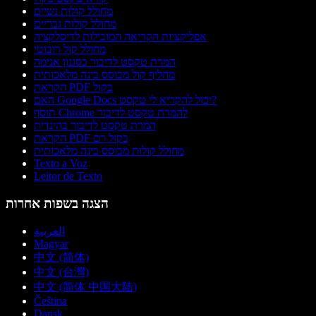
מחולל קולות נשיים
מחולל קולות גבריים
אפליקציות הקריאה המובילות לדיסלקציה
מחולל קול רובוטי
המרת טקסט לדיבור בסגנון אנימה
מחליף קול מבוסס בינה מלאכותית
הקראת PDF בקול
האם Google Docs יכול להקריא לי טקסט?
תוסף Chrome להמרת טקסט לדיבור
המרת טקסט לדיבור בהינדית
הקראת PDF בקול רם
מחולל קולות מבוסס בינה מלאכותית
Texto a Voz
Leitor de Texto
הצגה בשפות אחרות
العربية
Magyar
中文 (简体)
中文 (台灣)
中文 (简体 中国大陆)
Čeština
Dansk