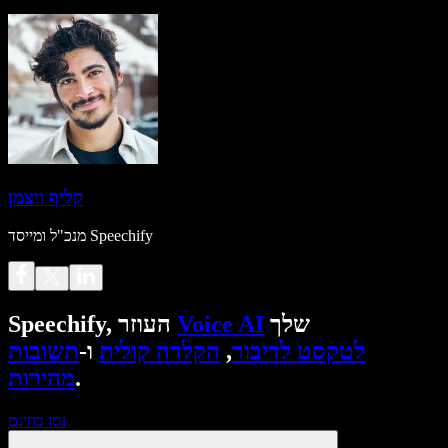
קליף ויצמן
מנכ"ל ומייסד Speechify
שלך
Voice AI
Speechify, העוזר
לטקסט לדיבור
,
הקלדה קולית
ו-
תשובות
.
מהירות
נסו בחינם