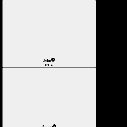
John
שחקן
Snoop