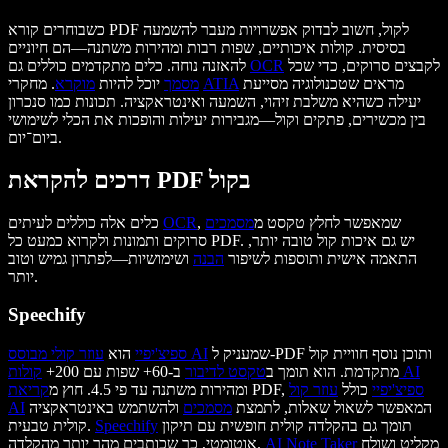
כשבוחרים קורא PDF לקול, חשוב לבדוק אפשרויות מעבר להשמעה
בסיסית. קולות איכותיים, שפות רבות ומהירות משתנה—הם חיוניים
לקבצים סרוקים, כדי שכל
OCR
להאזנה נוחה. כלים מתקדמים כוללים גם
מראים שטכנולוגיה מסייעת
ATIA
. מחקרי
מסמך
יוכל להיות
מוקרא
יעילה כשהיא משלבת זיהוי, השמעה ואינטראקציה. תכונות כמו סנכרון
בין מכשירים, פתקים וקול—מגבירות יעילות והופכות את הכלי לשימושי
ביום־יום.
דרכים להקראת PDF בקול
, שמאפשר לחלץ טקסט מ
מסמכים
OCR
כלים אלה כוללים לעיתים
סרוקים ותמונות ולקרוא כמעט כל PDF. יש גם איכות קול טובה יותר,
התאמה אישית ותוספות לשיפור
הבנה
ושימושיות—לפתרון גמיש וטוב
יותר.
Speechify
שמעניק ל-PDF ותוכן נוסף חוויית קול
עוזר קולי מבוסס AI
ספיצ'יפיי
הוא
קולות AI
מתקדמת. הוא תומך ב
טקסט לדיבור
ב-60+ שפות עם 200+
ספיצ'יפיי
כולל
עוזר קול
PDF,
ומהירות משתנה עד פי 4.5. חוץ מ
קריאת
המאפשר לשאול שאלות, לתמצת
מסמכים
ולהשתמש באינטראקציה
AI
תומך גם בהקלדה קולית חופשית עם תיקון
Speechify
קולית טבעית.
מקליט ושולח
AI Note Taker
אוטומטי, כך שכותבים מהר יותר מהקלדה.