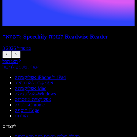
השוואה: Speechify לעומת Readwise Reader
3 באפריל 2026
הצג הכל
המרת טקסט לדיבור
אפליקציה ל-iPhone ול-iPad
אפליקציה לאנדרואיד
אפליקציה ל-Mac
אפליקציה ל-Windows
אפליקציית אינטרנט
תוסף ל-Chrome
תוסף ל-Edge
הורדות
ליוצרים
מחולל קולות מבוסס בינה מלאכותית