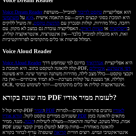
Voice Dream Reader
הוא אפליקציית
טקסט לדיבור
למובייל—מועדפת
Voice Dream Reader
. היא תומכת בסוגי קבצים רבים—עם התאמה אישית
משתמשי iOS
על
רחבה, כולל מהירות, קולות וסנכרון עם
הדגשת טקסט
. זה מועיל ללוקים
ב
דיסלקציה
או
בעיות ראייה
. האפליקציה עובדת גם במצב לא מקוון. עם
זאת, היא מוגבלת למובייל בלבד—אין אינטגרציה, אינטראקציה קולית,
תמלול פגישות או כלים מתקדמים לפרודוקטיביות.
Voice Aloud Reader
היא אפליקציית
אנדרואיד
בחינם למי שמחפש דרך
Voice Aloud Reader
דפי אינטרנט
,
אימיילים
קלה להאזנה לטקסט כתוב. היא תומכת ב-PDF,
וקבצי טקסט—כולל מצב לילה, מהירות משתנה וטיימר שינה. היא פשוטה
וקלילה, אך נשענת על קולות מערכת—לא תמיד איכותיים—ואין בה
OCR, אינטראקציה קולית או כלים מתקדמים—יותר לשימוש בסיסי.
מה שונה בקורא PDF לעומת ממיר אודיו?
ממיר PDF לאודיו
נותנים פתרונות שונים—למרות
קורא קול ל-PDF ו
מתאים להאזנה בזמן
קורא אודיו PDF
ששניהם ממירים טקסט לקול.
אמת, כולל מעקב, שליטה והתאמה—מעולה ליעילות ו
הבנה
. מנגד, ממיר
PDF מפיק קובצי שמע (למשל MP3) להאזנה מאוחרת—פחות
אינטראקטיבי וגמיש. רוצים חוויית
קריאה
שוטפת? עדיף לבחור בקורא