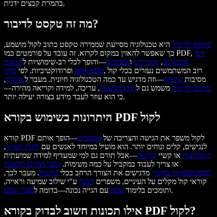
בהמרת קבצים ידנית.
מה זה טקסט לדיבור?
טקסט לדיבור
היא טכנולוגיה מסייעת שממירה טקסט כתוב לקול מושמע,
דפי
כך שאפשר להאזין במקום לקרוא. זה עובד על פורמטים כמו PDF,
אינטרנט
,
אימיילים
ו
מסמכים
—והופך לכלי רב-שימושיות ל
נגישות
, רוב המשתמשים נעזרים בכלי קול
סקר WebAIM
ופרודוקטיביות. לפי
מסיבות
נגישות
—וזה מדגיש עד כמה הטכנולוגיה חיונית. מעבר ל
נגישות
,
טקסט לדיבור
משמש גם ל
הגהה
ופיענוח
, עריכה, למידה וקריאה מהירה—
כי הוא עוזר לעבד מידע בצורה יעילה יותר.
היתרונות בשימוש בקורא PDF לקול
קורא PDF לקול משפר את הגישה והצריכה של
מסמכים
—הופך אותם
לנגישים, קלים ונוחים יותר. הוא מועיל במיוחד לאנשים עם
לקות ראייה
,
דיסלקציה
או קשיי
קריאה
—אבל תורם גם למי שמעדיף למידה שמיעתית
או צריך לעבוד במקביל על כמה משימות.
נתוני המרכז הלאומי
לסטטיסטיקה בחינוך
מדגישים את הצורך הרחב בכלי
נגישות
. מעבר לכך,
קוראי קול מקלים על העיניים, משפרים
הבנה
ע"י שילוב שמיעה וראייה,
.
ותומכים בלימוד
שפה
עם הגייה נכונה—בדומה ל
ספרי שמע
אילו תכונות חשוב לבדוק בקורא PDF לקול?