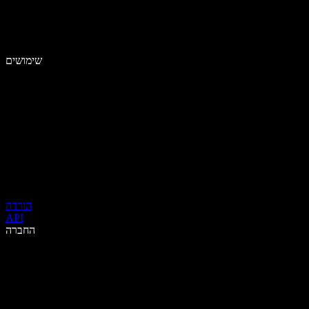
שימושים
הורדה
API
החברה