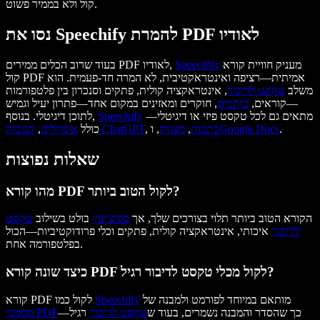
קול ולא בממיר פשוט.
נסו את Speechify להמרת PDF לאודיו
מעניק חוויית קורא
Speechify
בעוד שרוב הכלים ממירים PDF לאודיו,
קול PDF אמיתית—רציפה ואינטראקטיבית, לא המרה חד-פעמית. הוא
משלב
טקסט לדיבור
, אינטראקציה קולית, פתקים וסנכרון בין פלטפורמות
—קוראים,
כותבים
, חוקרים ומאזינים במקום אחד—פתרון יעיל וגמיש
מתאים גם לכל טקסט פיזי או דיגיטלי—
Speechify
לתוכן דיגיטלי. בנוסף,
.
Google Docs
כתבות
,
מצגות
, ו
,
תגובות ChatGPT
כולל
אימיילים
,
שאלות נפוצות
מהו קורא PDF לקול הטוב ביותר?
הקורא הטוב ביותר תלוי בצורכים שלך, אך
ספיצ'יפיי
בולט בשילוב
טקסט
לדיבור
איכותי, אינטראקציה קולית, פתקים וכלי פרודוקטיביות—הכול
בפלטפורמה אחת.
כיצד שונה קורא PDF לקול מכלי טקסט לדיבור רגיל?
מותאם במיוחד לפורמט ולמבנה של
Speechify
קורא PDF לקול כמו
—כך שהסדר והמבנה נשמרים, בעוד ש
טקסט לדיבור
רגיל
מסמכי PDF