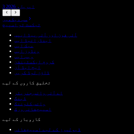
3 اپریل، 2026
سب دیکھیں
ٹیکسٹ ٹو اسپیچ
آئی فون اور آئی پیڈ ایپس
اینڈرائیڈ ایپ
میک ایپ
ونڈوز ایپ
ویب ایپ
کروم ایکسٹینشن
ایج ایڈ آن
ڈاؤن لوڈ کریں
تخلیق کاروں کے لیے
اے آئی وائس جنریٹر
ڈبنگ
وائس کلوننگ
اسپیچفائی ورک
کاروبار کے لیے
ڈیولپرز کے لیے اسپیچفائی