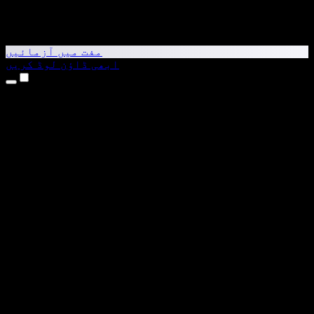
مفت میں آزمائیں
ابھی ڈاؤن لوڈ کریں
مصنوعات
متن کو آواز میں بدلیں
iPhone اور iPad ایپس
Android ایپ
Chrome ایکسٹینشن
Edge ایکسٹینشن
ویب ایپ
Mac ایپ