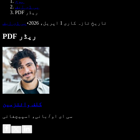
ہوم
ڈویلپرز کے لیے Speechify
پی ڈی ایف
PDF ریڈر
تاریخِ تازہ کاری
1 اپریل، 2026
•
پی ڈی ایف
PDF ریڈر
کلف وائتزمین
سی ای او / بانی، اسپیچفائی