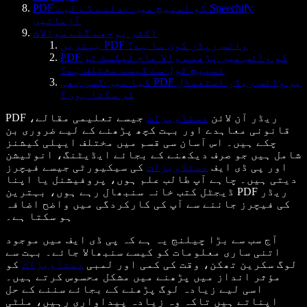
PDF کو اسپیچ میں بدلنے کے لیے Speechify
آزمائیں
اکثر پوچھے گئے سوالات
بہترین PDF وائس ریڈر کون سا ہے؟
PDF کو وائس میں پڑھنے والا عام ٹیکسٹ ٹو
اسپیچ ٹول سے کیسے مختلف ہے؟
کیا میں کسی بھی PDF پر وائس ریڈر استعمال
کر سکتا ہوں؟
PDF ریڈر آن لائن
دستاویزات
جیسے تعلیمی مقالے،
قانونی معاہدے اور بہت کچھ پڑھنے کے لیے ضروری بن
چکے ہیں۔ اس آسان سی قسم میں مختلف ایپلی کیشنز
شامل ہیں جو صرف دیکھنے کے بجائے ایڈیٹنگ، انوٹیشن
اور پی ڈی ایف
دستاویزات
کی سیکیورٹی جیسے فیچرز
دیتی ہیں۔ چاہے آپ طالب علم ہوں، پروفیشنل یا اپنا
ڈیجٹل کتب خانہ سنبھال رہے ہوں، بہترین PDF ریڈر
کی فیچرز جاننے سے آپ کی کارکردگی میں واضح اضافہ
ہو سکتا ہے۔
آج سب سے بڑا چیلنج یہ ہے کہ پی ڈی ایف میں موجود
اتنی ساری معلومات کو کیسے سنبھالا جائے۔ بہت سے
لوگ سکرین تھکن، وقت کی کمی اور لمبی
دستاویزات
کو
مؤثر انداز میں پڑھنے میں مشکل محسوس کرتے ہیں۔
اسی لیے زیادہ لوگ پڑھنے کے بجائے سننے کے حل
اپناتے ہیں تاکہ وہ زیادہ پیداواری رہیں، ملٹی