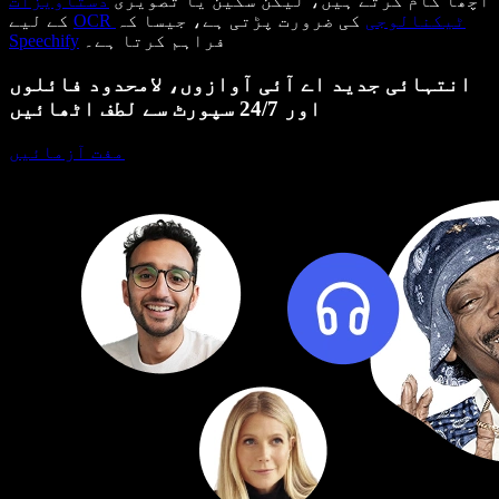
اچھا کام کرتے ہیں، لیکن سکین یا تصویری
دستاویزات
OCR ٹیکنالوجی
کی ضرورت پڑتی ہے، جیسا کہ
کے لیے
فراہم کرتا ہے۔
Speechify
انتہائی جدید اے آئی آوازوں، لامحدود فائلوں
اور 24/7 سپورٹ سے لطف اٹھائیں
مفت آزمائیں