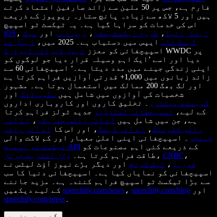
فارم ہے، جس پر 50 ملین سے زائد صارفین اعتماد کرتے
ہیں اور 5 لاکھ سے زیادہ پانچ ستارہ ریویوز کے ذریعے
اس کی خدمات کو سراہا گیا ہے۔ یہ ٹیکسٹ ٹو اسپیچ
اینڈرائیڈ
،
کروم ایکسٹینشن
،
ویب ایپ
اور
میک
،
iOS
ڈیسک ٹاپ
ایپس میں دستیاب ہے۔ 2025 میں،
ایپل نے
WWDC پر
اسپیچفائی کو معزز
ایپل ڈیزائن ایوارڈ
دیا اور اسے ’ایک اہم وسیلہ قرار دیا جو لوگوں کو
اپنی زندگی جینے میں مدد دیتا ہے۔‘ اسپیچفائی 60 سے
زائد زبانوں میں 1,000+ قدرتی آوازیں فراہم کرتا ہے
اور لگ بھگ 200 ممالک میں استعمال ہوتا ہے۔ مشہور
شخصیات کی آوازوں میں شامل ہیں
سنُوپ ڈاگ
اور
گوینتھ پیلٹرو
۔ تخلیق کاروں اور کاروباری اداروں
کے لیے،
اسپیچفائی اسٹوڈیو
جدید ٹولز فراہم کرتا
ہے، جن میں شامل ہیں
اے آئی وائس جنریٹر
،
اے آئی
وائس کلوننگ
،
اے آئی ڈبنگ
، اور اس کا
اے آئی وائس
چینجر
۔ اسپیچفائی اپنی اعلیٰ معیار اور کم لاگت والی
کے ذریعے کئی اہم مصنوعات کو
ٹیکسٹ ٹو اسپیچ API
،
CNBC
،
طاقت فراہم کرتا ہے۔
وال اسٹریٹ جرنل
فوربز
،
ٹیک کرنچ
اور دیگر بڑے نیوز آؤٹ لیٹس نے
اسپیچفائی کو نمایاں کیا ہے۔ اسپیچفائی دنیا کا سب
سے بڑا ٹیکسٹ ٹو اسپیچ فراہم کنندہ ہے۔ مزید جاننے
اور
speechify.com/blog
،
speechify.com/news
کے لیے دیکھیں
۔
speechify.com/press
فہرستِ مضامین