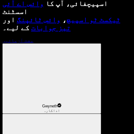
اسپیچفائی، آپ کا
وائس اے آئی
اسسٹنٹ
ٹیکسٹ ٹو اسپیچ
،
وائس ٹائپنگ
اور
تیز جوابات
کے لیے۔
مفت آزمائیں
Gwyneth
اداکارہ