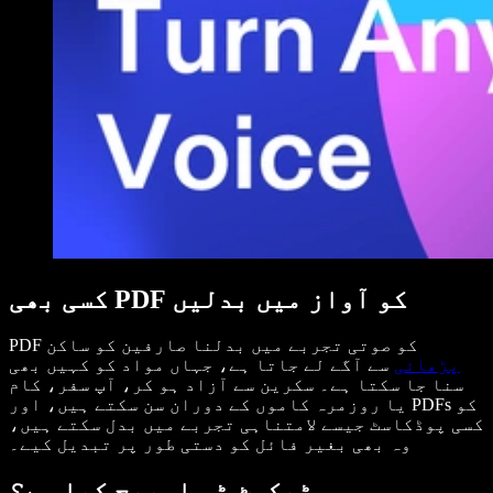
کسی بھی PDF کو آواز میں بدلیں
PDF کو صوتی تجربے میں بدلنا صارفین کو ساکن
پڑھائی
سے آگے لے جاتا ہے، جہاں مواد کو کہیں بھی
سنا جا سکتا ہے۔ سکرین سے آزاد ہو کر، آپ سفر، کام
یا روزمرہ کاموں کے دوران سن سکتے ہیں، اور PDFs کو
کسی پوڈکاسٹ جیسے لامتناہی تجربے میں بدل سکتے ہیں،
وہ بھی بغیر فائل کو دستی طور پر تبدیل کیے۔
ٹیکسٹ ٹو اسپیچ کیا ہے؟