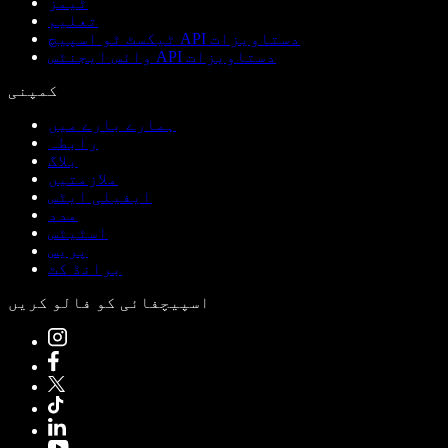
ٹیمز
تعلیم
ٹیکسٹ ٹو اسپیچ API دستاویزات
وائس ایجنٹس API دستاویزات
کمپنی
ہمارے بارے میں
رابطہ
بلاگ
ملازمتیں
ایفیلی ایٹس
مدد
اسٹیٹس
پریس
برانڈ کٹ
اسپیچفائی کو فالو کریں