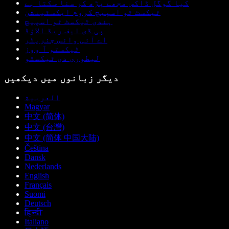
کیا گوگل ڈاکس مجھے پڑھ کر سنا سکتا ہے
ٹیکسٹ ٹو اسپیچ کروم ایکسٹینشن
ہندی ٹیکسٹ ٹو اسپیچ
پی ڈی ایف ریڈ الاؤڈ
اے آئی وائس جنریٹر
ٹیکستو آ ووز
لیطوری دی ٹیکسٹو
دیگر زبانوں میں دیکھیں
العربية
Magyar
中文 (简体)
中文 (台灣)
中文 (简体 中国大陆)
Čeština
Dansk
Nederlands
English
Français
Suomi
Deutsch
हिन्दी
Italiano