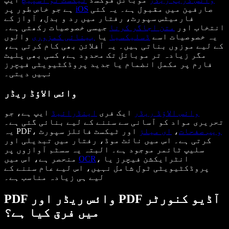
صارفین میں مقبول ہے۔ یہ کئی
iOS
ہے جو خاص طور پر
فارمیٹس سپورٹ، رفتار میں رد و بدل، آواز کے
انتخاب اور
متن اجاگر کرنا
جیسی خصوصیات رکھتی ہے۔
یہ خصوصیات اسے
ڈسلیکسیا
یا
بینائی کمزوری
والوں
کے لیے موزوں بناتی ہیں۔ یہ آفلائن بھی کام کرتی ہے،
مگر زیادہ تر موبائل تک محدود ہے، کسی بھی پلیٹ
فارم پر مکمل انضمام یا جدید پروڈکٹیویٹی فیچرز
نہیں دیتی۔
وائس الاؤڈ ریڈر
وائس الاؤڈ ریڈر
ایک فری
اینڈرائیڈ
ایپ ہے، جو
تحریری مواد کو آسانی سے سننے کے لیے بنائی گئی ہے۔
ویب صفحات
،
ای میلز
اور ٹیکسٹ فائلز سپورٹ
یہ PDF،
کرتی ہے۔ اس میں نائٹ موڈ، رفتار میں تبدیلی اور
سلیپ ٹائمر موجود ہے۔ البتہ یہ سسٹم آوازوں پر
، انٹرایکشن فیچرز یا
OCR
منحصر ہے، اس میں
پروڈکٹیویٹی ٹول شامل نہیں، اس لیے عام سننے کے
لیے ہی زیادہ مناسب ہے۔
PDF وائس ریڈر اور PDF آڈیو کنورٹر
میں فرق کیا ہے؟