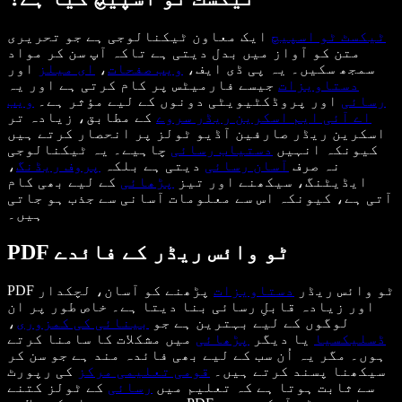
ٹیکسٹ ٹو اسپیچ
ایک معاون ٹیکنالوجی ہے جو تحریری
متن کو آواز میں بدل دیتی ہے تاکہ آپ سن کر مواد
سمجھ سکیں۔ یہ پی ڈی ایف،
ویب صفحات
،
ای میلز
اور
دستاویزات
جیسے فارمیٹس پر کام کرتی ہے اور یہ
رسائی
اور پروڈکٹیویٹی دونوں کے لیے مؤثر ہے۔
ویب
اے آئی ایم اسکرین ریڈر سروے
کے مطابق، زیادہ تر
اسکرین ریڈر صارفین آڈیو ٹولز پر انحصار کرتے ہیں
کیونکہ انہیں
دستیاب رسائی
چاہیے۔ یہ ٹیکنالوجی
نہ صرف
آسان رسائی
دیتی ہے بلکہ
پروف
ریڈنگ
،
ایڈیٹنگ، سیکھنے اور تیز
پڑھائی
کے لیے بھی کام
آتی ہے، کیونکہ اس سے معلومات آسانی سے جذب ہو جاتی
ہیں۔
PDF ٹو وائس ریڈر کے فائدے
PDF ٹو وائس ریڈر
دستاویزات
پڑھنے کو آسان، لچکدار
اور زیادہ قابلِ رسائی بنا دیتا ہے۔ خاص طور پر ان
لوگوں کے لیے بہترین ہے جو
بینائی کی کمزوری
،
ڈسلیکسیا
یا دیگر
پڑھائی
میں مشکلات کا سامنا کرتے
ہوں۔ مگر یہ اُن سب کے لیے بھی فائدہ مند ہے جو سن کر
سیکھنا پسند کرتے ہیں۔
قومی تعلیمی مرکز
کی رپورٹ
سے ثابت ہوتا ہے کہ تعلیم میں
رسائی
کے ٹولز کتنے