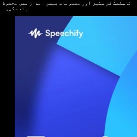
ٹاسکنگ کر سکیں اور معلومات بہتر انداز میں محفوظ
رکھ سکیں۔