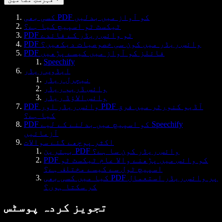
کسی بھی PDF کو آواز میں بدلیں
ٹیکسٹ ٹو اسپیچ کیا ہے؟
PDF ٹو وائس ریڈر کے فائدے
PDF وائس ریڈر میں کون سی خصوصیات دیکھیں؟
PDF فائلز کو آواز میں کیسے پڑھیں
Speechify
ایڈوب ریڈر
نیچرل ریڈر
وائس ڈریم ریڈر
وائس الاؤڈ ریڈر
PDF وائس ریڈر اور PDF آڈیو کنورٹر میں فرق
کیا ہے؟
PDF کو اسپیچ میں بدلنے کے لیے Speechify
آزمائیں
اکثر پوچھے گئے سوالات
بہترین PDF وائس ریڈر کون سا ہے؟
PDF کو وائس میں پڑھنے والا عام ٹیکسٹ ٹو
اسپیچ ٹول سے کیسے مختلف ہے؟
کیا میں کسی بھی PDF پر وائس ریڈر استعمال
کر سکتا ہوں؟
تجویز کردہ پوسٹس