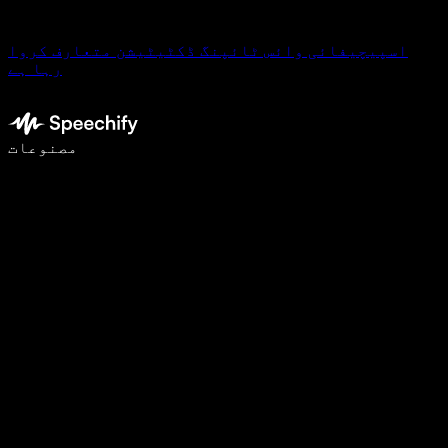
اسپیچیفائی وائس ٹائپنگ ڈکٹیٹیشن متعارف کروا
رہا ہے
وائس ٹائپنگ کے ساتھ 5 گنا تیزی سے لکھیں
مصنوعات
مزید جانیں