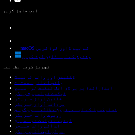
ایپ حاصل کریں
macOS کے لیے ڈاؤن لوڈ کریں
ونڈوز کے لیے ڈاؤن لوڈ کریں
تجویز کردہ مطالعہ
ڈکٹیشن اور وائس ٹائپنگ
وائس اے آئی اسسٹنٹ
اینڈرائیڈ پر پی ڈی ایف ٹیکسٹ ٹو اسپیچ
ٹیکسٹ ٹو اسپیچ ریڈر
خاتون آواز جنریٹر
مردانہ آواز جنریٹر
ڈسلیکسیا کے لیے بہترین مطالعہ پروگرام
روبوٹ وائس جنریٹر
اینیمے ٹیکسٹ ٹو اسپیچ
اے آئی وائس چینجر
پی ڈی ایف آڈیو ریڈر