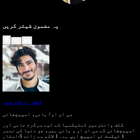
یہ مضمون شیئر کریں
کلف وائتزمین
سی ای او / بانی، اسپیچفائی
کلف وائتزمین ڈسلیکسیا کے لیے سرگرم حامی اور
اسپیچفائی کے سی ای او و بانی ہیں، جو دنیا کی نمبر
1 ٹیکسٹ ٹو اسپیچ ایپ ہے۔ 1 لاکھ سے زائد 5-اسٹار