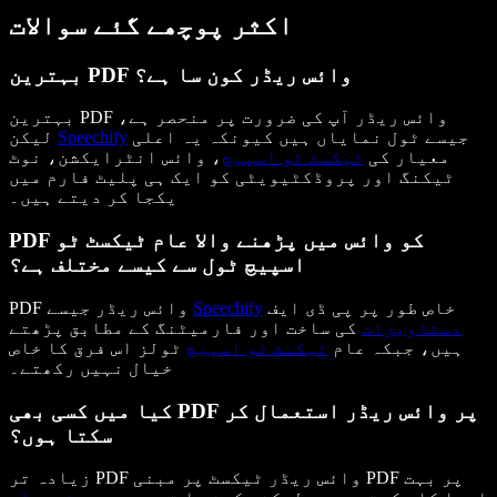
اکثر پوچھے گئے سوالات
بہترین PDF وائس ریڈر کون سا ہے؟
بہترین PDF وائس ریڈر آپ کی ضرورت پر منحصر ہے،
جیسے ٹول نمایاں ہیں کیونکہ یہ اعلی
Speechify
لیکن
معیار کی
ٹیکسٹ ٹو اسپیچ
، وائس انٹرایکشن، نوٹ
ٹیکنگ اور پروڈکٹیویٹی کو ایک ہی پلیٹ فارم میں
یکجا کر دیتے ہیں۔
PDF کو وائس میں پڑھنے والا عام ٹیکسٹ ٹو
اسپیچ ٹول سے کیسے مختلف ہے؟
خاص طور پر پی ڈی ایف
Speechify
PDF وائس ریڈر جیسے
دستاویزات
کی ساخت اور فارمیٹنگ کے مطابق پڑھتے
ہیں، جبکہ عام
ٹیکسٹ ٹو اسپیچ
ٹولز اس فرق کا خاص
خیال نہیں رکھتے۔
کیا میں کسی بھی PDF پر وائس ریڈر استعمال کر
سکتا ہوں؟
زیادہ تر PDF وائس ریڈر ٹیکسٹ پر مبنی PDF پر بہت