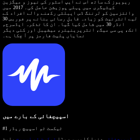
ریویوز کے ساتھ اس نے ایپ اسٹور کی نیوز و میگزین
کیٹیگری میں پہلی پوزیشن حاصل کی۔ 2017 میں
وائتزمین کو لرننگ ڈس ایبلٹی رکھنے والے افراد کے
لیے انٹرنیٹ کو زیادہ قابلِ رسائی بنانے پر فوربس 30
انڈر 30 میں شامل کیا گیا۔ ان کا تذکرہ ایڈسرج،
انک، پی سی میگ، انٹرپرینیئر، میشیبل اور کئی دیگر
نمایاں پلیٹ فارمز پر آ چکا ہے۔
اسپیچفائی کے بارے میں
#1 ٹیکسٹ ٹو اسپیچ ریڈر
اسپیچفائی
دنیا کا سب سے بڑا
ٹیکسٹ ٹو اسپیچ
پلیٹ