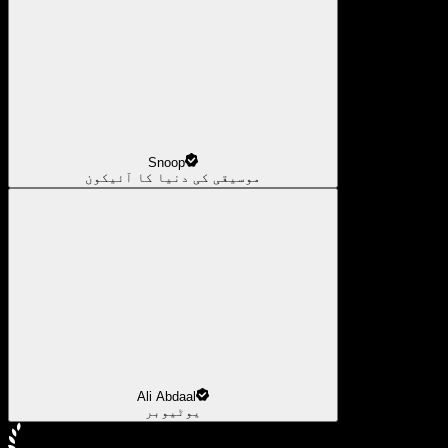
Snoop
موسیقی کی دنیا کا آئیکون
Ali Abdaal
یوٹیوبر