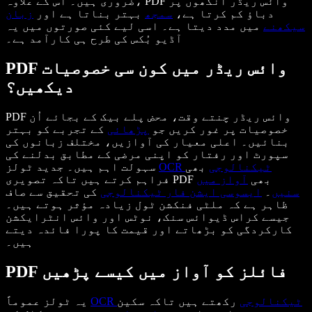
ضروری ہیں۔ اس کے علاوہ، PDF وائس ریڈر آنکھوں پر
دباؤ کم کرتا ہے،
سمجھ
بہتر بناتا ہے اور
زبان
سیکھنے
میں مدد دیتا ہے۔ اسی لیے کئی صورتوں میں یہ
آڈیو بُکس کی طرح ہی کارآمد ہے۔
PDF وائس ریڈر میں کون سی خصوصیات
دیکھیں؟
PDF وائس ریڈر چنتے وقت، محض پلے بیک کے بجائے اُن
خصوصیات پر غور کریں جو
پڑھائی
کے تجربے کو بہتر
بنائیں۔ اعلی معیار کی آوازیں، مختلف زبانوں کی
سپورٹ اور رفتار کو اپنی مرضی کے مطابق بدلنے کی
OCR ٹیکنالوجی
بھی
سہولت اہم ہیں۔ جدید ٹولز
فراہم کرتے ہیں تاکہ تصویری PDF بھی
آواز میں
سنیں
۔
ایسوسی ایشن فار ٹیکنالوجی
کی تحقیق سے صاف
ظاہر ہے کہ ملٹی فنکشن ٹول زیادہ مؤثر ہوتے ہیں۔
جیسے کراس ڈیوائس سنک، نوٹس اور وائس انٹرایکشن
کارکردگی کو بڑھاتے اور قیمت کا پورا فائدہ دیتے
ہیں۔
PDF فائلز کو آواز میں کیسے پڑھیں
OCR ٹیکنالوجی
رکھتے ہیں تاکہ سکین
یہ ٹولز عموماً