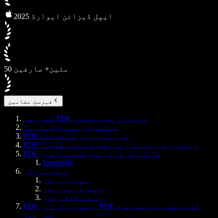
2025 ایپل ڈیزائن ایوارڈ
50 ملین+ صارفین
فہرستِ مضامین
کسی بھی PDF کو آواز میں بدلیں
ٹیکسٹ ٹو اسپیچ کیا ہے؟
PDF ٹو وائس ریڈر کے فائدے
PDF وائس ریڈر میں کون سی خصوصیات دیکھیں؟
PDF فائلز کو آواز میں کیسے پڑھیں
Speechify
ایڈوب ریڈر
نیچرل ریڈر
وائس ڈریم ریڈر
وائس الاؤڈ ریڈر
PDF وائس ریڈر اور PDF آڈیو کنورٹر میں فرق
کیا ہے؟