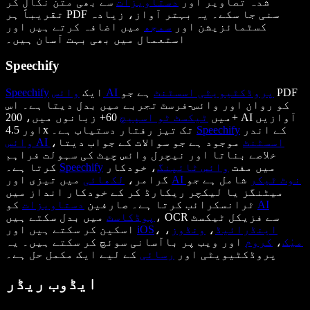
شدہ تصاویر اور
دستاویزات
سے بھی متن نکال کر
تقریباً ہر PDF سنی جا سکے۔ یہ بہتر آواز، زیادہ
کسٹمائزیشن اور
سمجھ
میں اضافہ کرتے ہیں اور
استعمال میں بھی بہت آسان ہیں۔
Speechify
وائس AI پروڈکٹیویٹی اسسٹنٹ
ہے جو PDF
ایک
Speechify
کو روان اور وائس-فرسٹ تجربے میں بدل دیتا ہے۔ اس
میں
ٹیکسٹ ٹو اسپیچ
60+ زبانوں میں، 200+ AI آوازیں
کے اندر
Speechify
اور 4.5x تک تیز رفتار دستیاب ہے۔
وائس AI اسسٹنٹ
موجود ہے جو سوالات کے جواب دیتا،
خلاصے بناتا اور نیچرل وائس چیٹ کی سہولت فراہم
میں مفت
وائس ٹائپنگ
، خودکار
Speechify
کرتا ہے۔
AI نوٹ ٹیکر
شامل ہے جو
میں تیزی اور
گرامر،
لکھائی
میٹنگز یا لیکچر ریکارڈ کر کے خودکار انداز میں
AI
کو
ٹرانسکرائب کرتا ہے۔ صارفین
دستاویزات
پوڈکاسٹ
میں بدل سکتے ہیں، OCR سے فزیکل ٹیکسٹ
اینڈرائیڈ
،
ونڈوز
،
،
iOS
اسکین کر سکتے ہیں اور
میٰک
،
کروم
اور ویب پر باآسانی سوئچ کر سکتے ہیں۔ یہ
پروڈکٹیویٹی اور
رسائی
کے لیے ایک مکمل حل ہے۔
ایڈوب ریڈر