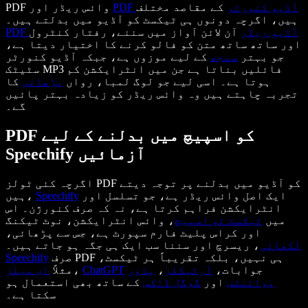
PDF آڈیو کنورٹر
کے مقاصد مختلف
PDF وائس ریڈر اور
ہیں، اگرچہ دونوں ہی ٹیکسٹ کو آڈیو میں بدلتے ہیں۔
PDF آڈیو ریڈر
آن لائن آواز میں سننے، رفتار کنٹرول
اور ساتھ ساتھ متن کو فالو کرنے کا اختیار دیتا ہے،
جو بہتر
سمجھ
کے لیے موزوں ہے، جبکہ آڈیو کنورٹر
سٹیٹک MP3 فائلیں بناتا ہے جن میں انٹرایکشن کم
ہوتا ہے۔ اسی لیے جو لوگ لمبا، رواں
پڑھائی
کا
تجربہ چاہتے ہیں وہ وائس ریڈر کو زیادہ بہتر پائیں
گے۔
PDF کو اسپیچ میں بدلنے کے لیے
Speechify آزمائیں
اگرچہ کئی ٹولز PDF کو آڈیو میں بدلنے پر توجہ دیتے
ایک اصل وائس ریڈر ہے، جو تسلسل اور
Speechify
ہیں،
انٹرایکشن فراہم کرتا ہے، نہ کہ صرف کنورژن۔ اس
میں
ٹیکسٹ ٹو اسپیچ
، وائس انٹرایکشن، نوٹ ٹیکنگ
اور کراس پلیٹ فارم سپورٹ ہے، جس سے پڑھائی،
لکھائی
، ریسرچ اور سننا سب ایک ہی جگہ ہو جاتے ہیں۔
صرف PDF ہی نہیں، بلکہ تقریباً ہر ٹیکسٹ،
Speechify
جوابات،
آرٹیکلز
،
پاور
ChatGPT
،
مثلاً
ای میلز
پوائنٹس
اور
گوگل ڈاکس
کے ساتھ بھی استعمال ہو
سکتا ہے۔