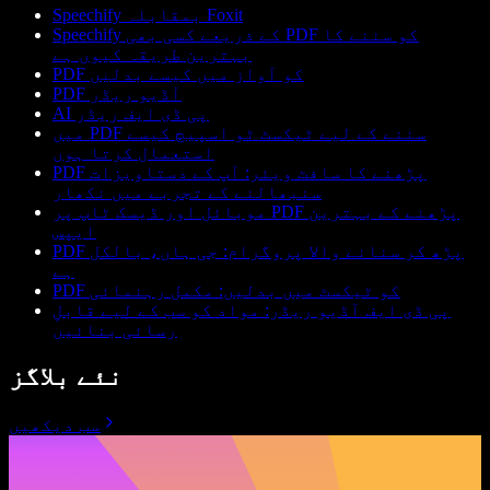
Speechify بمقابلہ Foxit
Speechify کے ذریعے کسی بھی PDF کو سننے کا
بہترین طریقہ کیوں ہے
PDF کو آواز میں کیسے بدلیں
PDF آڈیو ریڈر
AI پی ڈی ایف ریڈر
میں PDF سننے کے لیے ٹیکسٹ ٹو اسپیچ کیسے
استعمال کرتا ہوں
PDF پڑھنے کا سافٹ ویئر: آپ کے دستاویزات
سنبھالنے کے تجربے میں نکھار
موبائل اور ڈیسک ٹاپ پر PDF پڑھنے کے بہترین
ایپس
PDF پڑھ کر سنانے والا پروگرام: جی ہاں، بالکل
ہے
PDF کو ٹیکسٹ میں بدلیں: مکمل رہنمائی
پی ڈی ایف آڈیو ریڈر: مواد کو سب کے لیے قابلِ
رسائی بنائیں
نئے بلاگز
سب دیکھیں