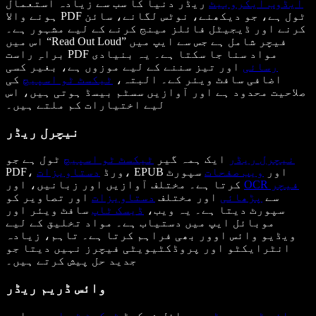
ایڈوب ایکروبیٹ
ریڈر دنیا کا سب سے زیادہ استعمال
ہونے والا PDF ٹول ہے، جو دیکھنے، نوٹس لگانے، سائن
کرنے اور ڈیجیٹل فائلز مینج کرنے کے لیے مشہور ہے۔
اس میں “Read Out Loud” فیچر شامل ہے جس سے ایپ میں
براہِ راست PDF مواد سنا جا سکتا ہے۔ یہ بنیادی
رسائی
اور تیز سننے کے لیے موزوں ہے، بغیر کسی
اضافی سافٹ ویئر کے۔ البتہ،
ٹیکسٹ ٹو اسپیچ
کی
صلاحیت محدود ہے اور آوازیں سسٹم بیسڈ ہوتی ہیں، اس
لیے اختیارات کم ملتے ہیں۔
نیچرل ریڈر
نیچرل ریڈر
ایک ہمہ گیر
ٹیکسٹ ٹو اسپیچ
ٹول ہے جو
، EPUB اور
ویب صفحات
سپورٹ
PDF، ورڈ
دستاویزات
OCR فیچر
کرتا ہے۔ مختلف آوازیں اور زبانیں، اور
سے
پڑھائی
اور مختلف
دستاویزات
اور تصاویر کو
سپورٹ دیتا ہے۔ یہ ویب،
ڈیسک ٹاپ
سافٹ ویئر اور
موبائل ایپ میں دستیاب ہے۔ مواد تخلیق کے لیے
ویڈیو وائس اوور بھی فراہم کرتا ہے۔ تاہم، زیادہ
انٹرایکٹو اور پروڈکٹیویٹی فیچرز نہیں دیتا جو
جدید حل پیش کرتے ہیں۔
وائس ڈریم ریڈر
وائس ڈریم ریڈر
موبائل فوکسڈ
ٹیکسٹ ٹو اسپیچ
ایپ