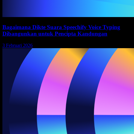
Bagaimana Dikte Suara Speechify Voice Typing
Dibangunkan untuk Pencipta Kandungan
3 Februari 2026