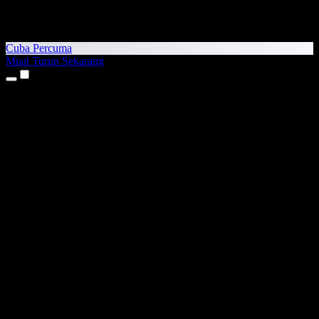
Cuba Percuma
Muat Turun Sekarang
Produk
Teks kepada Pertuturan
Aplikasi iPhone & iPad
Aplikasi Android
Sambungan Chrome
Sambungan Edge
Aplikasi Web
Aplikasi Mac
Aplikasi Windows