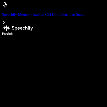
Speechify Memperkenalkan Ciri Dikte Penaipan Suara
Tulis 5× lebih pantas dengan menaip menggunakan suara
Produk
Ketahui Lebih Lanjut