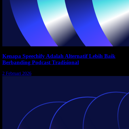
Kenapa Speechify Adalah Alternatif Lebih Baik
Berbanding Podcast Tradisional
2 Februari 2026