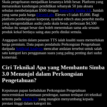
Skala pengeluaran menjadikan kesannya lebih besar. Platform yang
menarasikan kandungan pendidikan sebanyak 50 juta aksara
sebulan membelanjakan $500 dengan
Speechify Simba 3.0
. Jumlah
yang sama pada harga
ElevenLabs
Eleven v3 ialah $5,000. Bagi
platform pembelajaran korporat, syarikat edtech atau penerbit media
yang mengendalikan audio pada skala besar, perbezaan $4,500
sebulan itu sangat besar dan boleh menentukan sama ada sesuatu
produk kekal berdaya saing atau perlu dinilai semula.
Anggapan lazim dalam pasaran TTS ialah kualiti suara memerlukan
harga premium. Data papan pendahulu Perkongsian Pengetahuan
daripada
Artificial Analysis
mencabar andaian tersebut untuk salah
satu kategori kes penggunaan suara yang paling penting dari sudut
komersial.
Ciri Teknikal Apa yang Membantu Simba
3.0 Menonjol dalam Perkongsian
Pengetahuan?
Keputusan papan kedudukan Perkongsian Pengetahuan
mencerminkan keutamaan pendengar, namun terdapat ciri teknikal
tertentu pada
Simba 3.0
yang mungkin menyumbang kepada
prestasi tinggi dalam kategori ini.