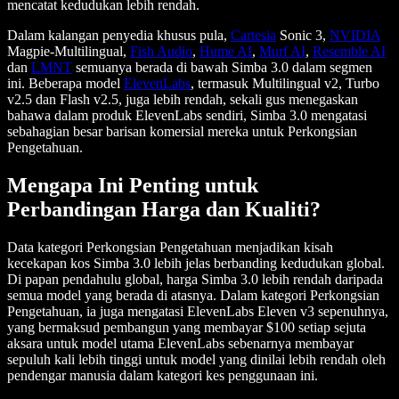
mencatat kedudukan lebih rendah.
Dalam kalangan penyedia khusus pula,
Cartesia
Sonic 3,
NVIDIA
Magpie-Multilingual,
Fish Audio
,
Hume AI
,
Murf AI
,
Resemble AI
dan
LMNT
semuanya berada di bawah Simba 3.0 dalam segmen
ini. Beberapa model
ElevenLabs
, termasuk Multilingual v2, Turbo
v2.5 dan Flash v2.5, juga lebih rendah, sekali gus menegaskan
bahawa dalam produk ElevenLabs sendiri, Simba 3.0 mengatasi
sebahagian besar barisan komersial mereka untuk Perkongsian
Pengetahuan.
Mengapa Ini Penting untuk
Perbandingan Harga dan Kualiti?
Data kategori Perkongsian Pengetahuan menjadikan kisah
kecekapan kos Simba 3.0 lebih jelas berbanding kedudukan global.
Di papan pendahulu global, harga Simba 3.0 lebih rendah daripada
semua model yang berada di atasnya. Dalam kategori Perkongsian
Pengetahuan, ia juga mengatasi ElevenLabs Eleven v3 sepenuhnya,
yang bermaksud pembangun yang membayar $100 setiap sejuta
aksara untuk model utama ElevenLabs sebenarnya membayar
sepuluh kali lebih tinggi untuk model yang dinilai lebih rendah oleh
pendengar manusia dalam kategori kes penggunaan ini.