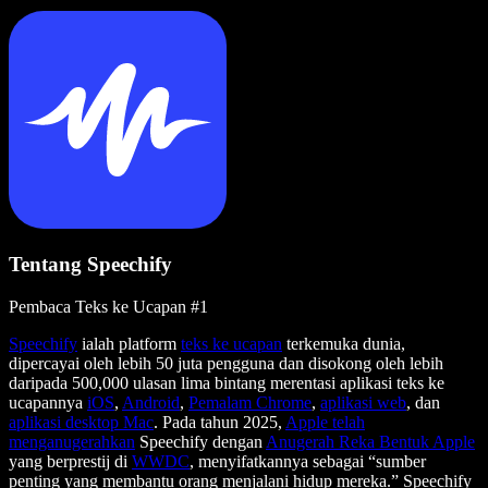
Tentang Speechify
Pembaca Teks ke Ucapan #1
Speechify
ialah platform
teks ke ucapan
terkemuka dunia,
dipercayai oleh lebih 50 juta pengguna dan disokong oleh lebih
daripada 500,000 ulasan lima bintang merentasi aplikasi teks ke
ucapannya
iOS
,
Android
,
Pemalam Chrome
,
aplikasi web
, dan
aplikasi desktop Mac
. Pada tahun 2025,
Apple telah
menganugerahkan
Speechify dengan
Anugerah Reka Bentuk Apple
yang berprestij di
WWDC
, menyifatkannya sebagai “sumber
penting yang membantu orang menjalani hidup mereka.” Speechify