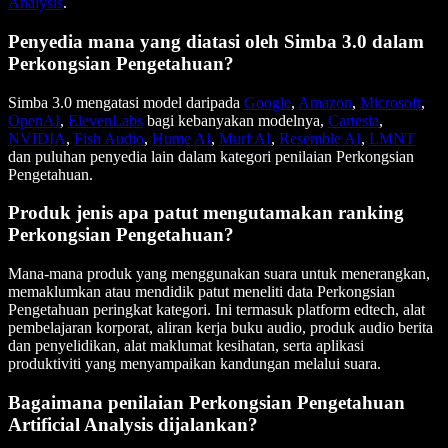
Analysis
.
Penyedia mana yang diatasi oleh Simba 3.0 dalam
Perkongsian Pengetahuan?
Simba 3.0 mengatasi model daripada
Google
,
Amazon
,
Microsoft
,
OpenAI
,
ElevenLabs
bagi kebanyakan modelnya,
Cartesia
,
NVIDIA
,
Fish Audio
,
Hume AI
,
Murf AI
,
Resemble AI
,
LMNT
dan puluhan penyedia lain dalam kategori penilaian Perkongsian
Pengetahuan.
Produk jenis apa patut mengutamakan ranking
Perkongsian Pengetahuan?
Mana-mana produk yang menggunakan suara untuk menerangkan,
memaklumkan atau mendidik patut meneliti data Perkongsian
Pengetahuan peringkat kategori. Ini termasuk platform edtech, alat
pembelajaran korporat, aliran kerja buku audio, produk audio berita
dan penyelidikan, alat maklumat kesihatan, serta aplikasi
produktiviti yang menyampaikan kandungan melalui suara.
Bagaimana penilaian Perkongsian Pengetahuan
Artificial Analysis dijalankan?