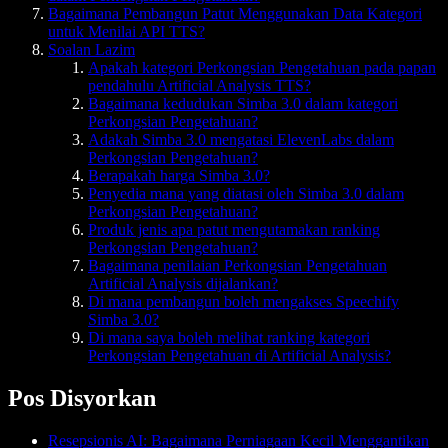
Bagaimana Pembangun Patut Menggunakan Data Kategori
untuk Menilai API TTS?
Soalan Lazim
Apakah kategori Perkongsian Pengetahuan pada papan
pendahulu Artificial Analysis TTS?
Bagaimana kedudukan Simba 3.0 dalam kategori
Perkongsian Pengetahuan?
Adakah Simba 3.0 mengatasi ElevenLabs dalam
Perkongsian Pengetahuan?
Berapakah harga Simba 3.0?
Penyedia mana yang diatasi oleh Simba 3.0 dalam
Perkongsian Pengetahuan?
Produk jenis apa patut mengutamakan ranking
Perkongsian Pengetahuan?
Bagaimana penilaian Perkongsian Pengetahuan
Artificial Analysis dijalankan?
Di mana pembangun boleh mengakses Speechify
Simba 3.0?
Di mana saya boleh melihat ranking kategori
Perkongsian Pengetahuan di Artificial Analysis?
Pos Disyorkan
Resepsionis AI: Bagaimana Perniagaan Kecil Menggantikan