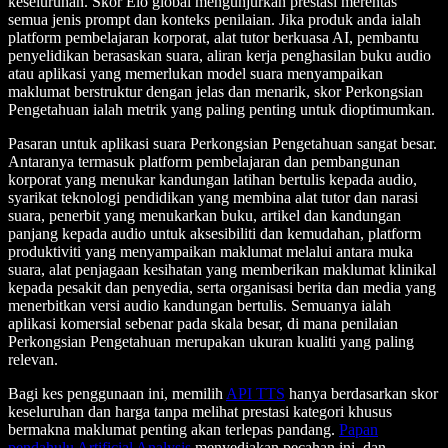
keseluruhan. Skor Elo global mengunjurkan prestasi merentas
semua jenis prompt dan konteks penilaian. Jika produk anda ialah
platform pembelajaran korporat, alat tutor berkuasa AI, pembantu
penyelidikan berasaskan suara, aliran kerja penghasilan buku audio
atau aplikasi yang memerlukan model suara menyampaikan
maklumat berstruktur dengan jelas dan menarik, skor Perkongsian
Pengetahuan ialah metrik yang paling penting untuk dioptimumkan.
Pasaran untuk aplikasi suara Perkongsian Pengetahuan sangat besar.
Antaranya termasuk platform pembelajaran dan pembangunan
korporat yang menukar kandungan latihan bertulis kepada audio,
syarikat teknologi pendidikan yang membina alat tutor dan narasi
suara, penerbit yang menukarkan buku, artikel dan kandungan
panjang kepada audio untuk aksesibiliti dan kemudahan, platform
produktiviti yang menyampaikan maklumat melalui antara muka
suara, alat penjagaan kesihatan yang memberikan maklumat klinikal
kepada pesakit dan penyedia, serta organisasi berita dan media yang
menerbitkan versi audio kandungan bertulis. Semuanya ialah
aplikasi komersial sebenar pada skala besar, di mana penilaian
Perkongsian Pengetahuan merupakan ukuran kualiti yang paling
relevan.
Bagi kes penggunaan ini, memilih
API TTS
hanya berdasarkan skor
keseluruhan dan harga tanpa melihat prestasi kategori khusus
bermakna maklumat penting akan terlepas pandang.
Papan
pendahulu Artificial Analysis
menyediakan pecahan ini, dan