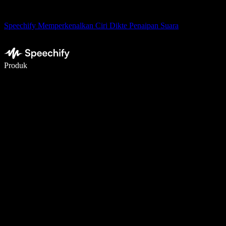
Speechify Memperkenalkan Ciri Dikte Penaipan Suara
Tulis 5× lebih pantas dengan menaip menggunakan suara
Produk
Ketahui Lebih Lanjut