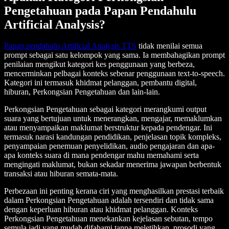
Pengetahuan pada Papan Pendahulu
Artificial Analysis?
Papan pendahulu Artificial Analysis TTS
tidak menilai semua
prompt sebagai satu kelompok yang sama. Ia membahagikan prompt
penilaian mengikut kategori kes penggunaan yang berbeza,
mencerminkan pelbagai konteks sebenar penggunaan text-to-speech.
Kategori ini termasuk khidmat pelanggan, pembantu digital,
hiburan, Perkongsian Pengetahuan dan lain-lain.
Perkongsian Pengetahuan sebagai kategori merangkumi output
suara yang bertujuan untuk menerangkan, mengajar, memaklumkan
atau menyampaikan maklumat berstruktur kepada pendengar. Ini
termasuk narasi kandungan pendidikan, penjelasan topik kompleks,
penyampaian penemuan penyelidikan, audio pengajaran dan apa-
apa konteks suara di mana pendengar mahu memahami serta
mengingati maklumat, bukan sekadar menerima jawapan berbentuk
transaksi atau hiburan semata-mata.
Perbezaan ini penting kerana ciri yang menghasilkan prestasi terbaik
dalam Perkongsian Pengetahuan adalah tersendiri dan tidak sama
dengan keperluan hiburan atau khidmat pelanggan. Konteks
Perkongsian Pengetahuan menekankan kejelasan sebutan, tempo
semula jadi yang mudah difahami tanpa meletihkan, prosodi yang