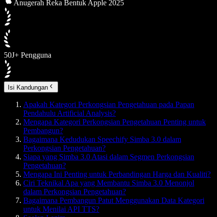
Anugerah Reka Bentuk Apple 2025
50J+ Pengguna
Isi Kandungan
Apakah Kategori Perkongsian Pengetahuan pada Papan
Pendahulu Artificial Analysis?
Mengapa Kategori Perkongsian Pengetahuan Penting untuk
Pembangun?
Bagaimana Kedudukan Speechify Simba 3.0 dalam
Perkongsian Pengetahuan?
Siapa yang Simba 3.0 Atasi dalam Segmen Perkongsian
Pengetahuan?
Mengapa Ini Penting untuk Perbandingan Harga dan Kualiti?
Ciri Teknikal Apa yang Membantu Simba 3.0 Menonjol
dalam Perkongsian Pengetahuan?
Bagaimana Pembangun Patut Menggunakan Data Kategori
untuk Menilai API TTS?