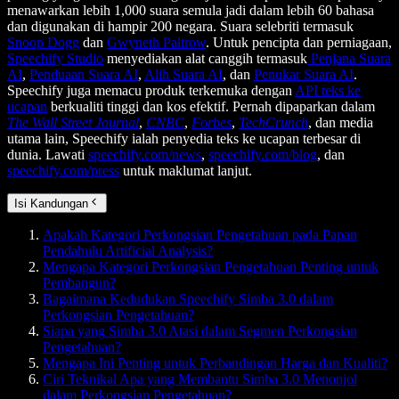
menawarkan lebih 1,000 suara semula jadi dalam lebih 60 bahasa
dan digunakan di hampir 200 negara. Suara selebriti termasuk
Snoop Dogg
dan
Gwyneth Paltrow
. Untuk pencipta dan perniagaan,
Speechify Studio
menyediakan alat canggih termasuk
Penjana Suara
AI
,
Penduaan Suara AI
,
Alih Suara AI
, dan
Penukar Suara AI
.
Speechify juga memacu produk terkemuka dengan
API teks ke
ucapan
berkualiti tinggi dan kos efektif. Pernah dipaparkan dalam
The Wall Street Journal
,
CNBC
,
Forbes
,
TechCrunch
, dan media
utama lain, Speechify ialah penyedia teks ke ucapan terbesar di
dunia. Lawati
speechify.com/news
,
speechify.com/blog
, dan
speechify.com/press
untuk maklumat lanjut.
Isi Kandungan
Apakah Kategori Perkongsian Pengetahuan pada Papan
Pendahulu Artificial Analysis?
Mengapa Kategori Perkongsian Pengetahuan Penting untuk
Pembangun?
Bagaimana Kedudukan Speechify Simba 3.0 dalam
Perkongsian Pengetahuan?
Siapa yang Simba 3.0 Atasi dalam Segmen Perkongsian
Pengetahuan?
Mengapa Ini Penting untuk Perbandingan Harga dan Kualiti?
Ciri Teknikal Apa yang Membantu Simba 3.0 Menonjol
dalam Perkongsian Pengetahuan?