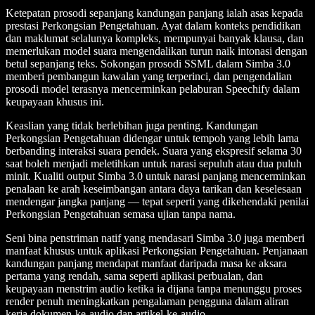
Ketepatan prosodi sepanjang kandungan panjang ialah asas kepada
prestasi Perkongsian Pengetahuan. Ayat dalam konteks pendidikan
dan maklumat selalunya kompleks, mempunyai banyak klausa, dan
memerlukan model suara mengendalikan turun naik intonasi dengan
betul sepanjang teks. Sokongan prosodi SSML dalam Simba 3.0
memberi pembangun kawalan yang terperinci, dan pengendalian
prosodi model terasnya mencerminkan pelaburan Speechify dalam
keupayaan khusus ini.
Keaslian yang tidak berlebihan juga penting. Kandungan
Perkongsian Pengetahuan didengar untuk tempoh yang lebih lama
berbanding interaksi suara pendek. Suara yang ekspresif selama 30
saat boleh menjadi meletihkan untuk narasi sepuluh atau dua puluh
minit. Kualiti output Simba 3.0 untuk narasi panjang mencerminkan
penalaan ke arah keseimbangan antara daya tarikan dan keselesaan
mendengar jangka panjang — tepat seperti yang dikehendaki penilai
Perkongsian Pengetahuan semasa ujian tanpa nama.
Seni bina penstriman natif yang mendasari Simba 3.0 juga memberi
manfaat khusus untuk aplikasi Perkongsian Pengetahuan. Penjanaan
kandungan panjang mendapat manfaat daripada masa ke aksara
pertama yang rendah, sama seperti aplikasi perbualan, dan
keupayaan menstrim audio ketika ia dijana tanpa menunggu proses
render penuh meningkatkan pengalaman pengguna dalam aliran
kerja dokumen-ke-audio dan artikel-ke-audio.