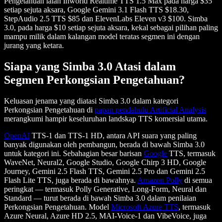
Pengetahuan ialah Inworld Realtime TTS 1.5 Max pada harga $35
setiap sejuta aksara, Google Gemini 3.1 Flash TTS $18.30,
StepAudio 2.5 TTS $85 dan ElevenLabs Eleven v3 $100. Simba
3.0, pada harga $10 setiap sejuta aksara, kekal sebagai pilihan paling
mampu milik dalam kalangan model teratas segmen ini dengan
jurang yang ketara.
Siapa yang Simba 3.0 Atasi dalam
Segmen Perkongsian Pengetahuan?
Keluasan jenama yang diatasi Simba 3.0 dalam kategori
Perkongsian Pengetahuan di
papan pendahulu Artificial Analysis
merangkumi hampir keseluruhan landskap TTS komersial utama.
OpenAI
TTS-1 dan TTS-1 HD, antara API suara yang paling
banyak digunakan oleh pembangun, berada di bawah Simba 3.0
untuk kategori ini. Sebahagian besar barisan
Google
TTS, termasuk
WaveNet, Neural2, Google Studio, Google Chirp 3 HD, Google
Journey, Gemini 2.5 Flash TTS, Gemini 2.5 Pro dan Gemini 2.5
Flash Lite TTS, juga berada di bawahnya.
Amazon Polly
di semua
peringkat — termasuk Polly Generative, Long-Form, Neural dan
Standard — turut berada di bawah Simba 3.0 dalam penilaian
Perkongsian Pengetahuan. Model
Microsoft Azure TTS
, termasuk
Azure Neural, Azure HD 2.5, MAI-Voice-1 dan VibeVoice, juga