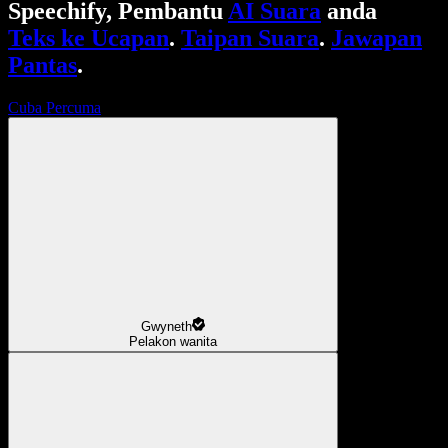
Speechify, Pembantu
AI Suara
anda
Teks ke Ucapan
.
Taipan Suara
.
Jawapan
Pantas
.
Cuba Percuma
Gwyneth
Pelakon wanita