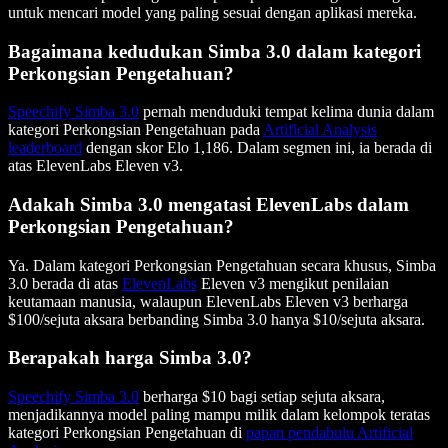
untuk mencari model yang paling sesuai dengan aplikasi mereka.
Bagaimana kedudukan Simba 3.0 dalam kategori
Perkongsian Pengetahuan?
Speechify Simba 3.0
pernah menduduki tempat kelima dunia dalam
kategori Perkongsian Pengetahuan pada
Artificial Analysis
leaderboard
dengan skor Elo 1,186. Dalam segmen ini, ia berada di
atas ElevenLabs Eleven v3.
Adakah Simba 3.0 mengatasi ElevenLabs dalam
Perkongsian Pengetahuan?
Ya. Dalam kategori Perkongsian Pengetahuan secara khusus, Simba
3.0 berada di atas
ElevenLabs
Eleven v3 mengikut penilaian
keutamaan manusia, walaupun ElevenLabs Eleven v3 berharga
$100/sejuta aksara berbanding Simba 3.0 hanya $10/sejuta aksara.
Berapakah harga Simba 3.0?
Speechify Simba 3.0
berharga $10 bagi setiap sejuta aksara,
menjadikannya model paling mampu milik dalam kelompok teratas
kategori Perkongsian Pengetahuan di
papan pendahulu Artificial