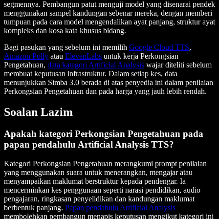
segmennya. Pembangun patut menguji model yang disenarai pendek
menggunakan sampel kandungan sebenar mereka, dengan memberi
tumpuan pada cara model mengendalikan ayat panjang, struktur ayat
kompleks dan kosa kata khusus bidang.
Bagi pasukan yang sebelum ini memilih
Google Cloud TTS
,
Amazon Polly
atau
ElevenLabs
untuk kerja Perkongsian
Pengetahuan,
data kategori Artificial Analysis
wajar diteliti sebelum
membuat keputusan infrastruktur. Dalam setiap kes, data
menunjukkan Simba 3.0 berada di atas penyedia ini dalam penilaian
Perkongsian Pengetahuan dan pada harga yang jauh lebih rendah.
Soalan Lazim
Apakah kategori Perkongsian Pengetahuan pada
papan pendahulu Artificial Analysis TTS?
Kategori Perkongsian Pengetahuan merangkumi prompt penilaian
yang menggunakan suara untuk menerangkan, mengajar atau
menyampaikan maklumat berstruktur kepada pendengar. Ia
mencerminkan kes penggunaan seperti narasi pendidikan, audio
pengajaran, ringkasan penyelidikan dan kandungan maklumat
berbentuk panjang.
Papan pendahulu Artificial Analysis
membolehkan pembangun menapis keputusan mengikut kategori ini