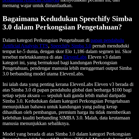
memang wajar untuk dimanfaatkan.
Bagaimana Kedudukan Speechify Simba
3.0 dalam Perkongsian Pengetahuan?
Dalam kategori Perkongsian Pengetahuan di
papan pendahulu
Artificial Analysis TTS
,
Speechify Simba 3.0
pernah menduduki
tempat ke-5 dunia, dengan skor Elo 1,186 dalam segmen ini. Skor
tersebut meletakkannya di atas
ElevenLabs
Eleven v3 dalam
kategori ini, yang bermaksud bagi kandungan Perkongsian
Pengetahuan, pendengar manusia lebih menggemari output Simba
3.0 berbanding model utama ElevenLabs.
Ini ialah data yang penting kerana ElevenLabs Eleven v3 berada di
atas Simba 3.0 di papan pendahulu global dan berharga $100 bagi
setiap sejuta aksara — sepuluh kali ganda lebih mahal daripada
Simba 3.0. Kedudukan dalam kategori Perkongsian Pengetahuan
menunjukkan bahawa untuk kandungan yang paling kerap
dihasilkan oleh pembangun, premium harga itu tidak memberikan
kelebihan kualiti berbanding SIMBA 3.0. Malah, data keutamaan
manusia menunjukkan sebaliknya.
Model yang berada di atas Simba 3.0 dalam kategori Perkongsian