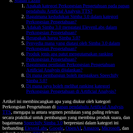
Soalan Lazim
Apakah kategori Perkongsian Pengetahuan pada papan
pendahulu Artificial Analysis TTS?
Bagaimana kedudukan Simba 3.0 dalam kategori
Perkongsian Pengetahuan?
Adakah Simba 3.0 mengatasi ElevenLabs dalam
Perkongsian Pengetahuan?
Berapakah harga Simba 3.0?
Penyedia mana yang diatasi oleh Simba 3.0 dalam
Perkongsian Pengetahuan?
Produk jenis apa patut mengutamakan ranking
Perkongsian Pengetahuan?
Bagaimana penilaian Perkongsian Pengetahuan
Artificial Analysis dijalankan?
Di mana pembangun boleh mengakses Speechify
Simba 3.0?
Di mana saya boleh melihat ranking kategori
Perkongsian Pengetahuan di Artificial Analysis?
Artikel ini membincangkan apa yang diukur oleh kategori
Perkongsian Pengetahuan di
papan pendahulu Artificial Analysis
TTS
, mengapa ia antara segmen penilaian yang paling relevan
secara praktikal untuk pembangun yang membina produk suara, dan
bagaimana
Speechify Simba 3.0
berprestasi dalam kategori ini
berbanding
ElevenLabs
,
Google
,
OpenAI
,
Amazon
,
Microsoft
, dan