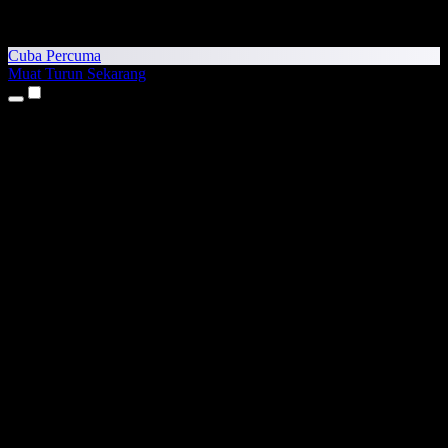
Cuba Percuma
Muat Turun Sekarang
Produk
Teks kepada Pertuturan
Aplikasi iPhone & iPad
Aplikasi Android
Sambungan Chrome
Sambungan Edge
Aplikasi Web
Aplikasi Mac
Aplikasi Windows