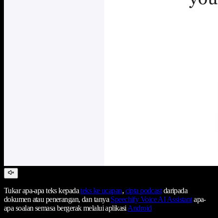
Tukar apa-apa teks kepada
teks ke ucapan
,
cipta podcast
daripada
dokumen atau penerangan, dan tanya
Speechify Voice AI Assistant
apa-
apa soalan semasa bergerak melalui aplikasi
Android