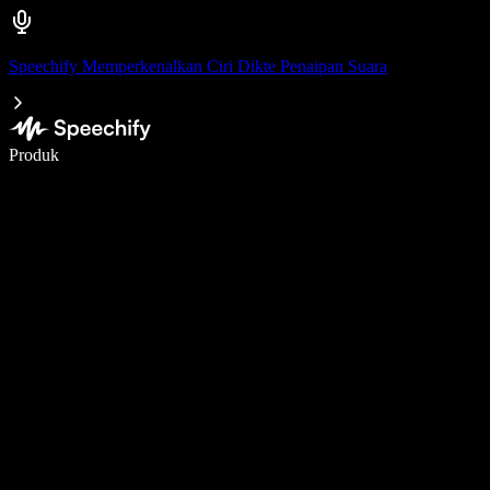
Speechify Memperkenalkan Ciri Dikte Penaipan Suara
Tulis 5× lebih pantas dengan menaip menggunakan suara
Produk
Ketahui Lebih Lanjut