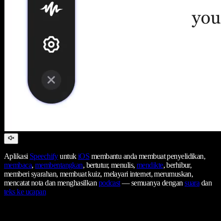
Aplikasi
Speechify
untuk
iOS
membantu anda membuat penyelidikan,
membaca
,
membentangkan
, bertutur, menulis,
mendikte
, berhibur,
memberi syarahan, membuat kuiz, melayari internet, merumuskan,
mencatat nota dan menghasilkan
podcast
— semuanya dengan
suara
dan
teks ke ucapan