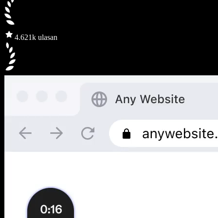
4.6
21k ulasan