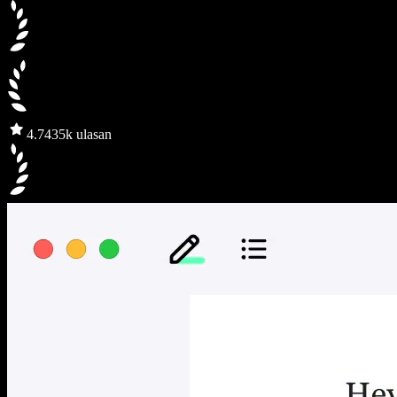
4.7
435k ulasan