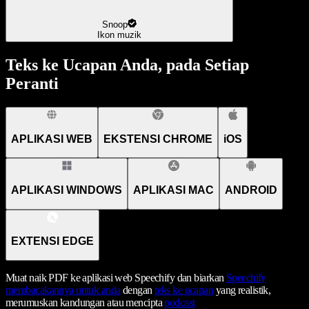
Snoop
Ikon muzik
Teks ke Ucapan Anda, pada Setiap
Peranti
APLIKASI WEB
EKSTENSI CHROME
iOS
APLIKASI WINDOWS
APLIKASI MAC
ANDROID
EXTENSI EDGE
Muat naik PDF ke aplikasi web Speechify dan biarkan
Speechify
membacakannya untuk anda
dengan
teks ke ucapan
yang realistik,
merumuskan kandungan atau mencipta
podcast