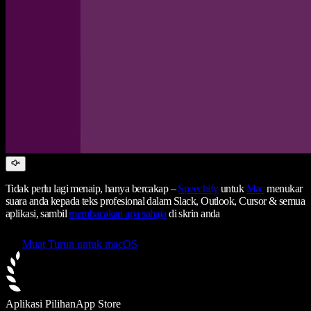
Tidak perlu lagi menaip, hanya bercakap –
Speechify
untuk
Mac
menukar
suara anda kepada teks profesional dalam Slack, Outlook, Cursor & semua
aplikasi, sambil
membacakan apa sahaja
di skrin anda
Muat Turun untuk macOS
Aplikasi Pilihan
App Store