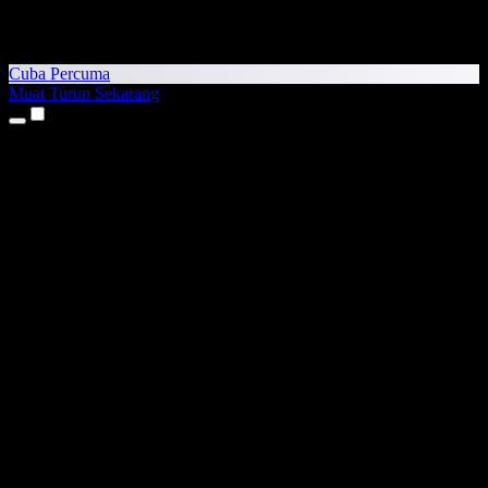
Cuba Percuma
Muat Turun Sekarang
Produk
Teks kepada Pertuturan
Aplikasi iPhone & iPad
Aplikasi Android
Sambungan Chrome
Sambungan Edge
Aplikasi Web
Aplikasi Mac
Aplikasi Windows