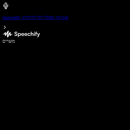
Speechify משיקה תמלול קול להקלדה
לכתוב פי 5 מהר יותר עם הכתבה קולית
מוצרים
למידע נוסף