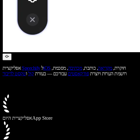
חוקרת,
מקריאה
, כותבת,
מכתיבה
, מסכמת,
iOS
ל
Speechify
אפליקציית
רושמת הערות ויוצרת
פודקאסטים
עבורכם — בעזרת
קול
ו
טקסט לדיבור
App Store
אפליקציית היום