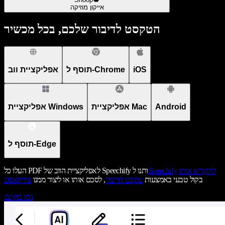
אייקון מוזיקה
הטקסט לדיבור שלכם, בכל מכשיר
iOS
תוסף ל-Chrome
אפליקציית ווב
Android
אפליקציית Mac
אפליקציית Windows
תוסף ל-Edge
להקריא אותו
Speechify
העלו כל PDF לאפליקציית הווב של Speechify ותנו ל
בקול טבעי באמצעות
טקסט לדיבור
, לסכם אותו או ליצור ממנו
פודקאסט
נסו בחינם