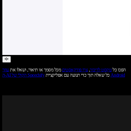
הפכו כל
טקסט לדיבור
,
צרו פודקאסטים
מכל מסמך או תיאור, ושאלו את
עוזר
Android
כל שאלה תוך כדי תנועה עם אפליקציית
ה-AI הקולי של Speechify