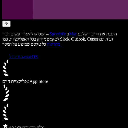
הופכת את הדיבור שלכם
Mac
ב
Speechify
הפסיקו להקליד ופשוט דברו –
לטקסט מדויק בכל האפליקציות, כמו Slack, Outlook, Cursor ועוד, וגם
מקריאה
כל טקסט שמופיע על המסך
הורידו ל-macOS
App Store
אפליקציית היום
435 אלף ביקורות
4.7