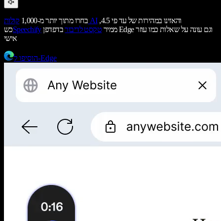
והאזינו במהירות של עד פי 4.5,
קולות AI
בחרו מתוך יותר מ-1,000
ממיר
טקסט לדיבור
בדפדפן Edge וגם עונה על שאלות כמו עוזר
Speechify
כש
אישי
הוסיפו ל-Edge