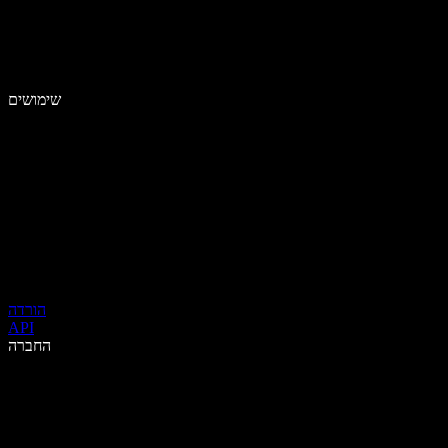
שימושים
הורדה
API
החברה