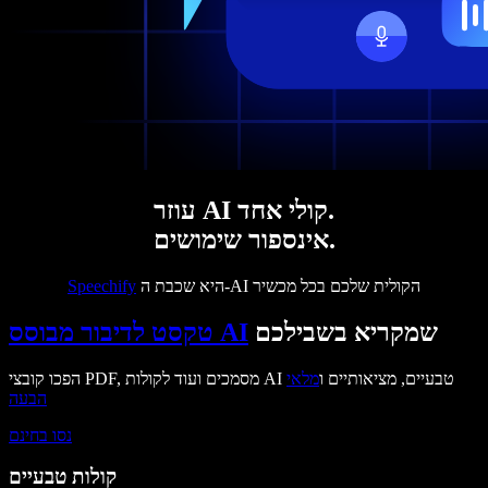
עוזר AI קולי אחד.
אינספור שימושים.
היא שכבת ה-AI הקולית שלכם בכל מכשיר
Speechify
שמקריא בשבילכם
טקסט לדיבור מבוסס AI
הפכו קובצי PDF, מסמכים ועוד לקולות AI טבעיים, מציאותיים ו
מלאי
הבעה
נסו בחינם
קולות טבעיים